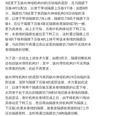
9设置于五纵向伸缩机构30的活动端的底部，且与隔膜下
压板4对位配合，以便于带动隔膜上压板9下移；如图8所
示，隔膜切刀8设置于第四纵向伸缩机构29活动端的顶
部，以便于带动隔膜切刀8上移，隔膜切刀8高于隔膜下压
板4，且位于隔膜下压板4靠近隔膜收尾辅助辊7的一侧。
更为具体地，由上文可知，当卷针机构移动至下料工位
时，未卷绕的隔膜也被拉至下料工位，这时通过隔膜上压
板9的下移和隔膜下压板4的上移可将该未卷绕的隔膜压
紧，与此同时可再通过高位设置的隔膜切刀8则可实现对未
卷绕隔膜的切断。
为了进一步优化上述技术方案，如图5所示，隔膜切断机构
还包括纵向弹性机构31；其中，纵向弹性机构31可采用纵
向弹簧的结构，此处不再赘述；
纵向弹性机构31的底部与第四纵向伸缩机构29活动端的顶
部连接，顶部与隔膜下压板4的底部连接。本方案如此设
计，以便于将两个隔膜压板压紧未卷绕隔膜的位置下移，
从而便于处于高位的隔膜切刀8更好地切换未卷绕的隔膜。
也就是说，卷针机构在卷绕完成之后，由平移机构11拖动
其移动至下料工位，然后再由隔膜夹持机构(即为隔膜上、
下压板)夹紧未卷绕的隔膜，接着使隔膜收尾辅助辊7上升
压住隔膜尾料，这时再通过隔膜切刀8将隔膜切断。