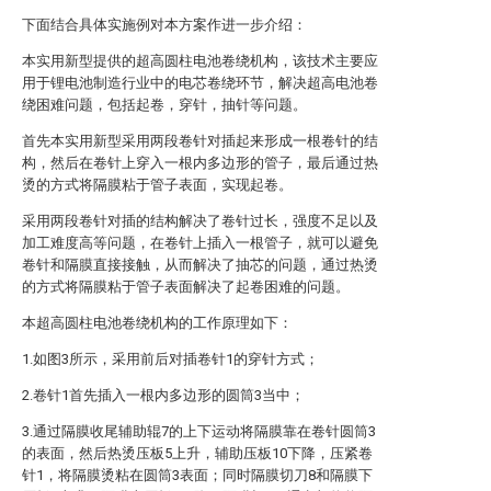
下面结合具体实施例对本方案作进一步介绍：
本实用新型提供的超高圆柱电池卷绕机构，该技术主要应
用于锂电池制造行业中的电芯卷绕环节，解决超高电池卷
绕困难问题，包括起卷，穿针，抽针等问题。
首先本实用新型采用两段卷针对插起来形成一根卷针的结
构，然后在卷针上穿入一根内多边形的管子，最后通过热
烫的方式将隔膜粘于管子表面，实现起卷。
采用两段卷针对插的结构解决了卷针过长，强度不足以及
加工难度高等问题，在卷针上插入一根管子，就可以避免
卷针和隔膜直接接触，从而解决了抽芯的问题，通过热烫
的方式将隔膜粘于管子表面解决了起卷困难的问题。
本超高圆柱电池卷绕机构的工作原理如下：
1.如图3所示，采用前后对插卷针1的穿针方式；
2.卷针1首先插入一根内多边形的圆筒3当中；
3.通过隔膜收尾辅助辊7的上下运动将隔膜靠在卷针圆筒3
的表面，然后热烫压板5上升，辅助压板10下降，压紧卷
针1，将隔膜烫粘在圆筒3表面；同时隔膜切刀8和隔膜下