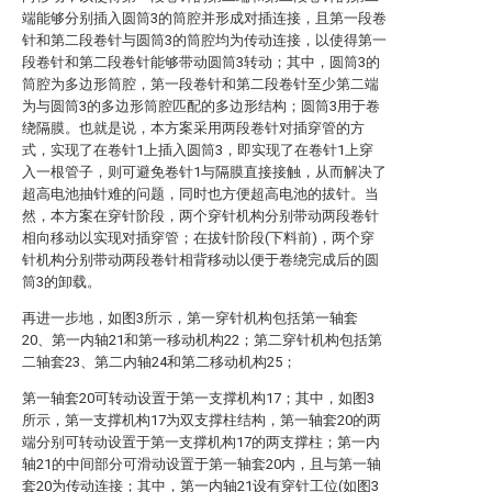
端能够分别插入圆筒3的筒腔并形成对插连接，且第一段卷
针和第二段卷针与圆筒3的筒腔均为传动连接，以使得第一
段卷针和第二段卷针能够带动圆筒3转动；其中，圆筒3的
筒腔为多边形筒腔，第一段卷针和第二段卷针至少第二端
为与圆筒3的多边形筒腔匹配的多边形结构；圆筒3用于卷
绕隔膜。也就是说，本方案采用两段卷针对插穿管的方
式，实现了在卷针1上插入圆筒3，即实现了在卷针1上穿
入一根管子，则可避免卷针1与隔膜直接接触，从而解决了
超高电池抽针难的问题，同时也方便超高电池的拔针。当
然，本方案在穿针阶段，两个穿针机构分别带动两段卷针
相向移动以实现对插穿管；在拔针阶段(下料前)，两个穿
针机构分别带动两段卷针相背移动以便于卷绕完成后的圆
筒3的卸载。
再进一步地，如图3所示，第一穿针机构包括第一轴套
20、第一内轴21和第一移动机构22；第二穿针机构包括第
二轴套23、第二内轴24和第二移动机构25；
第一轴套20可转动设置于第一支撑机构17；其中，如图3
所示，第一支撑机构17为双支撑柱结构，第一轴套20的两
端分别可转动设置于第一支撑机构17的两支撑柱；第一内
轴21的中间部分可滑动设置于第一轴套20内，且与第一轴
套20为传动连接；其中，第一内轴21设有穿针工位(如图3