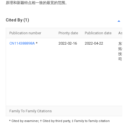
原理和新颖特点相一致的最宽的范围。
Cited By (1)
Publication number
Priority date
Publication date
Assi
CN114388898A
*
2022-02-16
2022-04-22
东莞
拓锂
技有
司
Family To Family Citations
* Cited by examiner, † Cited by third party, ‡ Family to family citation