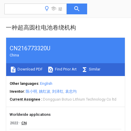
一种超高圆柱电池卷绕机构
CN216773320U
China
Download PDF
Find Prior Art
Similar
Other languages
English
Inventor
陈小明
姚红波
刘泽红
袁忠均
Current Assignee
Dongguan Botuo Lithium Technology Co ltd
Worldwide applications
2022
CN