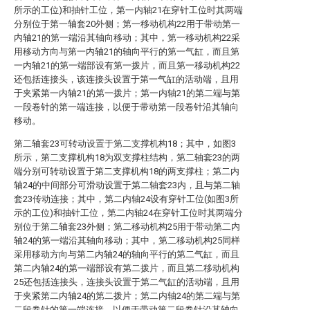
所示的工位)和抽针工位，第一内轴21在穿针工位时其两端
分别位于第一轴套20外侧；第一移动机构22用于带动第一
内轴21的第一端沿其轴向移动；其中，第一移动机构22采
用移动方向与第一内轴21的轴向平行的第一气缸，而且第
一内轴21的第一端部设有第一拨片，而且第一移动机构22
还包括连接头，该连接头设置于第一气缸的活动端，且用
于夹紧第一内轴21的第一拨片；第一内轴21的第二端与第
一段卷针的第一端连接，以便于带动第一段卷针沿其轴向
移动。
第二轴套23可转动设置于第二支撑机构18；其中，如图3
所示，第二支撑机构18为双支撑柱结构，第二轴套23的两
端分别可转动设置于第二支撑机构18的两支撑柱；第二内
轴24的中间部分可滑动设置于第二轴套23内，且与第二轴
套23传动连接；其中，第二内轴24设有穿针工位(如图3所
示的工位)和抽针工位，第二内轴24在穿针工位时其两端分
别位于第二轴套23外侧；第二移动机构25用于带动第二内
轴24的第一端沿其轴向移动；其中，第二移动机构25同样
采用移动方向与第二内轴24的轴向平行的第二气缸，而且
第二内轴24的第一端部设有第二拨片，而且第二移动机构
25还包括连接头，连接头设置于第二气缸的活动端，且用
于夹紧第二内轴24的第二拨片；第二内轴24的第二端与第
二段卷针的第一端连接，以便于带动第二段卷针沿其轴向