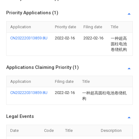
Priority Applications (1)
Application
Priority date
Filing date
Title
CN202220313859.8U
2022-02-16
2022-02-16
一种超高
圆柱电池
卷绕机构
Applications Claiming Priority (1)
Application
Filing date
Title
CN202220313859.8U
2022-02-16
一种超高圆柱电池卷绕机
构
Legal Events
Date
Code
Title
Description