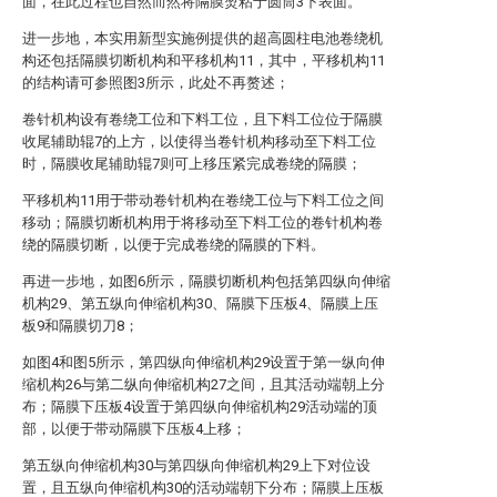
面，在此过程也自然而然将隔膜烫粘于圆筒3下表面。
进一步地，本实用新型实施例提供的超高圆柱电池卷绕机
构还包括隔膜切断机构和平移机构11，其中，平移机构11
的结构请可参照图3所示，此处不再赘述；
卷针机构设有卷绕工位和下料工位，且下料工位位于隔膜
收尾辅助辊7的上方，以使得当卷针机构移动至下料工位
时，隔膜收尾辅助辊7则可上移压紧完成卷绕的隔膜；
平移机构11用于带动卷针机构在卷绕工位与下料工位之间
移动；隔膜切断机构用于将移动至下料工位的卷针机构卷
绕的隔膜切断，以便于完成卷绕的隔膜的下料。
再进一步地，如图6所示，隔膜切断机构包括第四纵向伸缩
机构29、第五纵向伸缩机构30、隔膜下压板4、隔膜上压
板9和隔膜切刀8；
如图4和图5所示，第四纵向伸缩机构29设置于第一纵向伸
缩机构26与第二纵向伸缩机构27之间，且其活动端朝上分
布；隔膜下压板4设置于第四纵向伸缩机构29活动端的顶
部，以便于带动隔膜下压板4上移；
第五纵向伸缩机构30与第四纵向伸缩机构29上下对位设
置，且五纵向伸缩机构30的活动端朝下分布；隔膜上压板