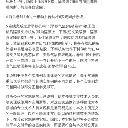
压板4上升，隔膜上压板9下降，隔膜切刀8通电加热将隔
膜切断，然后各自退回；
4.前后卷针1通过一根动力传动杆6实现同步卷绕；
5.卷绕完成之后平移机构11(平移气缸)拖动卷针1换工位，
然后隔膜夹持机构(即为隔膜上、下压板)夹紧隔膜，隔膜
收尾辅助辊7上升，压住隔膜尾料，隔膜切刀8将隔膜切
断，然后贴胶机构伸出气缸(如图9所示)，将备有胶纸的备
胶辊13靠近电芯表面贴胶，下料机构动作下料伸出气缸14
将夹爪送到电芯位置，夹爪气缸抓取电池，卷针1拔针回程
开始下一卷绕，或下一卷针开始下一个循环，同时下料伸
出气缸缩回并将电芯放在电池V型平台16上。
本说明书中各个实施例采用递进的方式描述，每个实施例
重点说明的都是与其他实施例的不同之处，各个实施例之
间相同相似部分互相参见即可。
对所公开的实施例的上述说明，使本领域专业技术人员能
够实现或使用本实用新型。对这些实施例的多种修改对本
领域的专业技术人员来说将是显而易见的，本文中所定义
的一般原理可以在不脱离本实用新型的精神或范围的情况
下，在其它实施例中实现。因此，本实用新型将不会被限
制于本文所示的这些实施例，而是要符合与本文所公开的