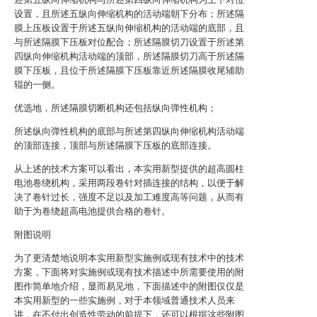
设置，且所述五纵向伸缩机构的活动端朝下分布；所述隔
膜上压板设置于所述五纵向伸缩机构的活动端的底部，且
与所述隔膜下压板对位配合；所述隔膜切刀设置于所述第
四纵向伸缩机构活动端的顶部，所述隔膜切刀高于所述隔
膜下压板，且位于所述隔膜下压板靠近所述隔膜收尾辅助
辊的一侧。
优选地，所述隔膜切断机构还包括纵向弹性机构；
所述纵向弹性机构的底部与所述第四纵向伸缩机构活动端
的顶部连接，顶部与所述隔膜下压板的底部连接。
从上述的技术方案可以看出，本实用新型提供的超高圆柱
电池卷绕机构，采用两段卷针对插连接的结构，以便于解
决了卷针过长，强度不足以及加工难度高等问题，从而有
助于为卷绕超高电池提供合格的卷针。
附图说明
为了更清楚地说明本实用新型实施例或现有技术中的技术
方案，下面将对实施例或现有技术描述中所需要使用的附
图作简单地介绍，显而易见地，下面描述中的附图仅仅是
本实用新型的一些实施例，对于本领域普通技术人员来
讲，在不付出创造性劳动的前提下，还可以根据这些附图