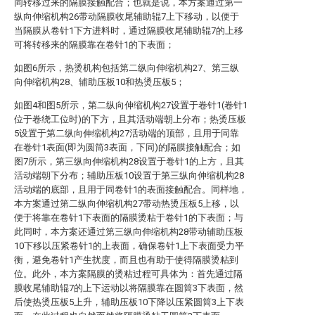
同转移过来的隔膜接触配合；也就是说，本方案通过第一
纵向伸缩机构26带动隔膜收尾辅助辊7上下移动，以便于
当隔膜从卷针1下方进料时，通过隔膜收尾辅助辊7的上移
可将转移来的隔膜靠在卷针1的下表面；
如图6所示，热烫机构包括第二纵向伸缩机构27、第三纵
向伸缩机构28、辅助压板10和热烫压板5；
如图4和图5所示，第二纵向伸缩机构27设置于卷针1(卷针1
位于卷绕工位时)的下方，且其活动端朝上分布；热烫压板
5设置于第二纵向伸缩机构27活动端的顶部，且用于同靠
在卷针1表面(即为圆筒3表面，下同)的隔膜接触配合；如
图7所示，第三纵向伸缩机构28设置于卷针1的上方，且其
活动端朝下分布；辅助压板10设置于第三纵向伸缩机构28
活动端的底部，且用于同卷针1的表面接触配合。同样地，
本方案通过第二纵向伸缩机构27带动热烫压板5上移，以
便于将靠在卷针1下表面的隔膜烫粘于卷针1的下表面；与
此同时，本方案还通过第三纵向伸缩机构28带动辅助压板
10下移以压紧卷针1的上表面，确保卷针1上下表面受力平
衡，避免卷针1产生扰度，而且也有助于使得隔膜烫粘到
位。此外，本方案隔膜的烫粘过程可具体为：首先通过隔
膜收尾辅助辊7的上下运动以将隔膜靠在圆筒3下表面，然
后使热烫压板5上升，辅助压板10下降以压紧圆筒3上下表