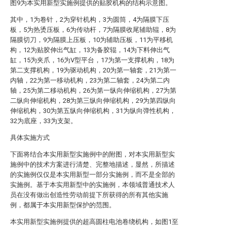
图9为本实用新型实施例提供的贴胶机构的结构示意图。
其中，1为卷针，2为穿针机构，3为圆筒，4为隔膜下压
板，5为热烫压板，6为传动杆，7为隔膜收尾辅助辊，8为
隔膜切刀，9为隔膜上压板，10为辅助压板，11为平移机
构，12为贴胶伸出气缸，13为备胶辊，14为下料伸出气
缸，15为夹爪，16为V型平台，17为第一支撑机构，18为
第二支撑机构，19为驱动机构，20为第一轴套，21为第一
内轴，22为第一移动机构，23为第二轴套，24为第二内
轴，25为第二移动机构，26为第一纵向伸缩机构，27为第
二纵向伸缩机构，28为第三纵向伸缩机构，29为第四纵向
伸缩机构，30为第五纵向伸缩机构，31为纵向弹性机构，
32为底座，33为支架。
具体实施方式
下面将结合本实用新型实施例中的附图，对本实用新型实
施例中的技术方案进行清楚、完整地描述，显然，所描述
的实施例仅仅是本实用新型一部分实施例，而不是全部的
实施例。基于本实用新型中的实施例，本领域普通技术人
员在没有做出创造性劳动前提下所获得的所有其他实施
例，都属于本实用新型保护的范围。
本实用新型实施例提供的超高圆柱电池卷绕机构，如图1至