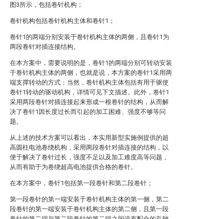
图3所示，包括卷针机构；
卷针机构包括卷针机构主体和卷针1；
卷针1的两端分别安装于卷针机构主体的两侧，且卷针1为
两段卷针对插连接结构。
在本方案中，需要说明的是，卷针1的两端分别可转动安装
于卷针机构主体的两侧，也就是说，本方案的卷针1采用两
端支撑转动的方式；当然，卷针机构主体包括有用于驱使
卷针1转动的驱动机构，详情可见下文描述。此外，卷针1
采用两段卷针对插连接起来形成一根卷针的结构，从而解
决了卷针1因长度过长而引起的加工困难、强度不够等问
题。
从上述的技术方案可以看出，本实用新型实施例提供的超
高圆柱电池卷绕机构，采用两段卷针对插连接的结构，以
便于解决了卷针过长，强度不足以及加工难度高等问题，
从而有助于为卷绕超高电池提供合格的卷针。
在本方案中，卷针1包括第一段卷针和第二段卷针；
第一段卷针的第一端安装于卷针机构主体的第一侧，第二
段卷针的第一端安装于卷针机构主体的第二侧，且第一段
卷针的第二端与第二段卷针的第二端之间设有配合的孔轴