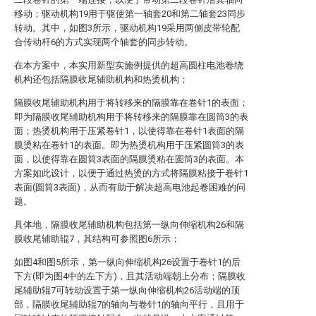
移动；驱动机构19用于驱使第一轴套20和第二轴套23同步
转动。其中，如图3所示，驱动机构19采用两侧皮带轮配
合传动杆6的方式实现两个轴套的同步转动。
在本方案中，本实用新型实施例提供的超高圆柱电池卷绕
机构还包括隔膜收尾辅助机构和热烫机构；
隔膜收尾辅助机构用于将转移来的隔膜靠在卷针1的表面；
即为隔膜收尾辅助机构用于将转移来的隔膜靠在圆筒3的表
面；热烫机构用于压紧卷针1，以使得靠在卷针1表面的隔
膜烫粘在卷针1的表面。即为热烫机构用于压紧圆筒3的表
面，以使得靠在圆筒3表面的隔膜烫粘在圆筒3的表面。本
方案如此设计，以便于通过热烫的方式将隔膜粘接于卷针1
表面(圆筒3表面)，从而有助于解决超高电池起卷困难的问
题。
具体地，隔膜收尾辅助机构包括第一纵向伸缩机构26和隔
膜收尾辅助辊7，其结构可参照图6所示；
如图4和图5所示，第一纵向伸缩机构26设置于卷针1的后
下方(即为图4中的左下方)，且其活动端朝上分布；隔膜收
尾辅助辊7可转动设置于第一纵向伸缩机构26活动端的顶
部，隔膜收尾辅助辊7的轴向与卷针1的轴向平行，且用于