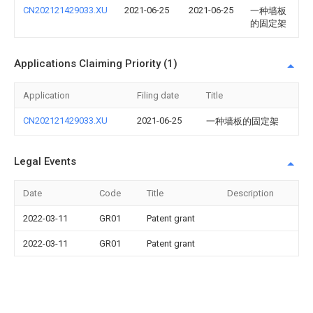
CN202121429033.XU
2021-06-25
2021-06-25
一种墙板
的固定架
Applications Claiming Priority (1)
Application
Filing date
Title
CN202121429033.XU
2021-06-25
一种墙板的固定架
Legal Events
Date
Code
Title
Description
2022-03-11
GR01
Patent grant
2022-03-11
GR01
Patent grant