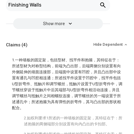
Finishing Walls
Show more
Claims
(4)
Hide Dependent
1.一种墙板的固定架，包括型材、找平件和抱箍，其特征在于：
所述型材为对称型结构，前端为凸出部，后端两侧分别设置有向
外侧延伸的墙面连接部，后端面中设置有凹腔，并且凸出部中设
置有通孔与凹腔相连通；所述找平件设置于凹腔中，找平件包括
U型折弯件、抵触片和调节螺丝，抵触片设置于U型折弯件中，调
节螺丝穿设于抵触片中后其端部与U型折弯件相活动连接，并且
调节螺丝与抵触片之间相螺纹连接，调节螺丝的另一端设置于所
述通孔中；所述抱箍为具有弹性的折弯件，其与凸出部的形状相
配合。
2.如权利要求1所述的一种墙板的固定架，其特征在于：所
述抱箍的两侧端部分别设置有向内凸出的卡扣部。