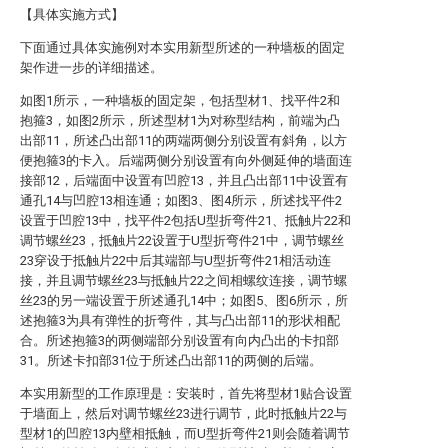
【具体实施方式】
下面通过具体实施例对本实用新型所述的一种墙板的固定
架作进一步的详细描述。
如图1所示，一种墙板的固定架，包括型材1、找平件2和
抱箍3，如图2所示，所述型材1为对称型结构，前端为凸
出部11，所述凸出部11的两端两侧分别设置有斜角，以方
便抱箍3的卡入。后端两侧分别设置有向外侧延伸的墙面连
接部12，后端面中设置有凹腔13，并且凸出部11中设置有
通孔14与凹腔13相连通；如图3、图4所示，所述找平件2
设置于凹腔13中，找平件2包括U型折弯件21、抵触片22和
调节螺丝23，抵触片22设置于U型折弯件21中，调节螺丝
23穿设于抵触片22中后其端部与U型折弯件21相活动连
接，并且调节螺丝23与抵触片22之间相螺纹连接，调节螺
丝23的另一端设置于所述通孔14中；如图5、图6所示，所
述抱箍3为具有弹性的折弯件，其与凸出部11的形状相配
合。所述抱箍3的两侧端部分别设置有向内凸出的卡扣部
31。所述卡扣部31位于所述凸出部11的两侧的后端。
本实用新型的工作原理是：安装时，首先将型材1贴合设置
于墙面上，然后对调节螺丝23进行调节，此时抵触片22与
型材1的凹腔13内壁相抵触，而U型折弯件21则会随着调节