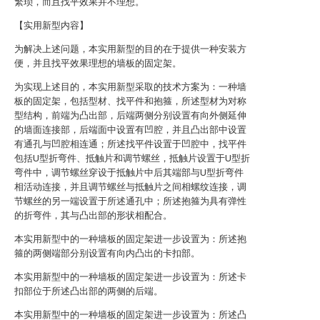
繁琐，而且找平效果并不理想。
【实用新型内容】
为解决上述问题，本实用新型的目的在于提供一种安装方
便，并且找平效果理想的墙板的固定架。
为实现上述目的，本实用新型采取的技术方案为：一种墙
板的固定架，包括型材、找平件和抱箍，所述型材为对称
型结构，前端为凸出部，后端两侧分别设置有向外侧延伸
的墙面连接部，后端面中设置有凹腔，并且凸出部中设置
有通孔与凹腔相连通；所述找平件设置于凹腔中，找平件
包括U型折弯件、抵触片和调节螺丝，抵触片设置于U型折
弯件中，调节螺丝穿设于抵触片中后其端部与U型折弯件
相活动连接，并且调节螺丝与抵触片之间相螺纹连接，调
节螺丝的另一端设置于所述通孔中；所述抱箍为具有弹性
的折弯件，其与凸出部的形状相配合。
本实用新型中的一种墙板的固定架进一步设置为：所述抱
箍的两侧端部分别设置有向内凸出的卡扣部。
本实用新型中的一种墙板的固定架进一步设置为：所述卡
扣部位于所述凸出部的两侧的后端。
本实用新型中的一种墙板的固定架进一步设置为：所述凸