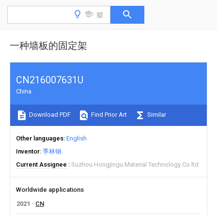
一种墙板的固定架
CN216007631U
China
Download PDF
Find Prior Art
Similar
Other languages
English
Inventor
季林钢
Current Assignee
Suzhou Hongjingu Material Technology Co ltd
Worldwide applications
2021
CN