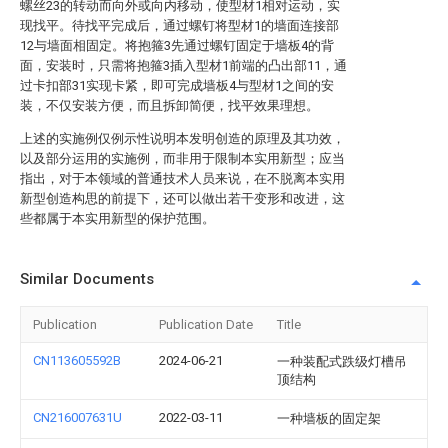
螺丝23的转动而向外或向内移动，使型材1相对运动，实
现找平。待找平完成后，通过螺钉将型材1的墙面连接部
12与墙面相固定。将抱箍3先通过螺钉固定于墙板4的背
面，安装时，只需将抱箍3插入型材1前端的凸出部11，通
过卡扣部31实现卡紧，即可完成墙板4与型材1之间的安
装，不仅安装方便，而且拆卸简便，找平效果理想。
上述的实施例仅例示性说明本发明创造的原理及其功效，
以及部分运用的实施例，而非用于限制本实用新型；应当
指出，对于本领域的普通技术人员来说，在不脱离本实用
新型创造构思的前提下，还可以做出若干变形和改进，这
些都属于本实用新型的保护范围。
Similar Documents
Publication
Publication Date
Title
CN113605592B
2024-06-21
一种装配式跌级灯槽吊
顶结构
CN216007631U
2022-03-11
一种墙板的固定架