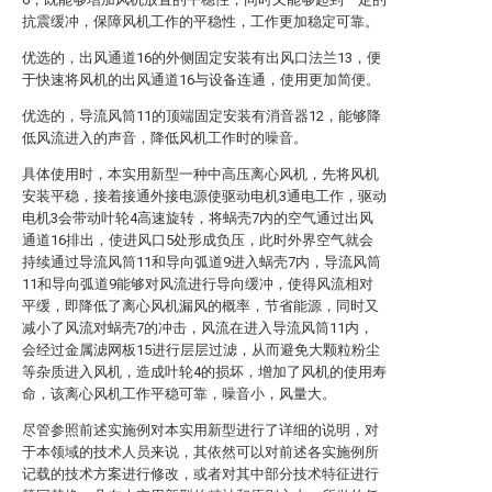
抗震缓冲，保障风机工作的平稳性，工作更加稳定可靠。
优选的，出风通道16的外侧固定安装有出风口法兰13，便
于快速将风机的出风通道16与设备连通，使用更加简便。
优选的，导流风筒11的顶端固定安装有消音器12，能够降
低风流进入的声音，降低风机工作时的噪音。
具体使用时，本实用新型一种中高压离心风机，先将风机
安装平稳，接着接通外接电源使驱动电机3通电工作，驱动
电机3会带动叶轮4高速旋转，将蜗壳7内的空气通过出风
通道16排出，使进风口5处形成负压，此时外界空气就会
持续通过导流风筒11和导向弧道9进入蜗壳7内，导流风筒
11和导向弧道9能够对风流进行导向缓冲，使得风流相对
平缓，即降低了离心风机漏风的概率，节省能源，同时又
减小了风流对蜗壳7的冲击，风流在进入导流风筒11内，
会经过金属滤网板15进行层层过滤，从而避免大颗粒粉尘
等杂质进入风机，造成叶轮4的损坏，增加了风机的使用寿
命，该离心风机工作平稳可靠，噪音小，风量大。
尽管参照前述实施例对本实用新型进行了详细的说明，对
于本领域的技术人员来说，其依然可以对前述各实施例所
记载的技术方案进行修改，或者对其中部分技术特征进行