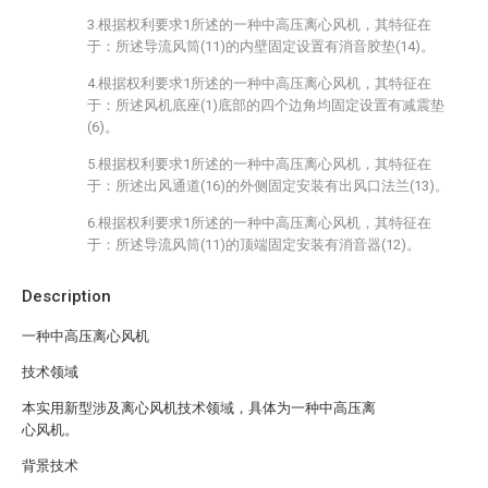
3.根据权利要求1所述的一种中高压离心风机，其特征在
于：所述导流风筒(11)的内壁固定设置有消音胶垫(14)。
4.根据权利要求1所述的一种中高压离心风机，其特征在
于：所述风机底座(1)底部的四个边角均固定设置有减震垫
(6)。
5.根据权利要求1所述的一种中高压离心风机，其特征在
于：所述出风通道(16)的外侧固定安装有出风口法兰(13)。
6.根据权利要求1所述的一种中高压离心风机，其特征在
于：所述导流风筒(11)的顶端固定安装有消音器(12)。
Description
一种中高压离心风机
技术领域
本实用新型涉及离心风机技术领域，具体为一种中高压离
心风机。
背景技术