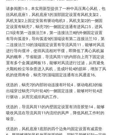
请参阅图1-5，本实用新型提供了一种中高压离心风机，包
括风机底座1，风机底座1的顶部固定设置有风机支架2，
风机支架2上固定安装有驱动电机3，风机支架2的一侧固
定设置有蜗壳7，蜗壳7的一侧固定连通有进风口5，进风
口5设有第一连接法兰8，第一连接法兰8的外侧固定设置
有导向弧道9，导向弧道9的顶端设有第二连接法兰10，第
二连接法兰10的顶端固定设置有导流风筒11，能够对风流
进行导向缓冲，使得风流相对平缓，即降低了离心风机漏
风的概率，节省能源，导流风筒11的内部自上而下固定设
置有多个金属滤网板15，能够对风流进行过滤，从而避免
大颗粒粉尘等杂质进入风机，造成叶轮4的损坏，增加了风
机的使用寿命，蜗壳7的顶端固定连通有出风通道16。
优选的，蜗壳7的内部转动连接有叶轮4，驱动电机3的输
出端穿过蜗壳7与叶轮4的一侧固定连接，能够对叶轮4进
行驱动，从而完成排风的工作。
优选的，导流风筒11的内壁固定设置有消音胶垫14，能够
吸收风流在导流风筒11内流经的风声，降低风机工作时的
噪音。
优选的，风机底座1底部的四个边角均固定设置有减震垫
6，既能够增加风机放置的平稳性，同时又能够起到一定的