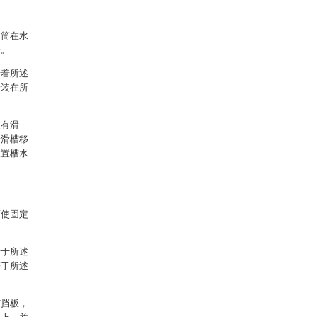
定筒在水
捷。
沿着所述
安装在所
型有滑
着滑槽移
放置槽水
而使固定
行于所述
等于所述
有挡板，