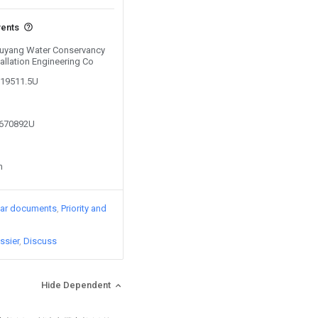
vents
 Fuyang Water Conservancy
allation Engineering Co
919511.5U
5670892U
n
lar documents
Priority and
ssier
Discuss
Hide Dependent