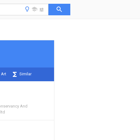
 Art
Similar
onservancy And
ltd