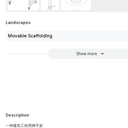
Landscapes
Movable Scaffolding
Show more
Description
一种建筑工程用脚手架