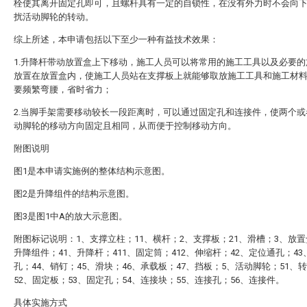
栓使其离开固定孔即可，且螺杆具有一定的自锁性，在没有外力时不会向
扰活动脚轮的转动。
综上所述，本申请包括以下至少一种有益技术效果：
1.升降杆带动放置盒上下移动，施工人员可以将常用的施工工具以及必要的
放置在放置盒内，使施工人员站在支撑板上就能够取放施工工具和施工材
要频繁弯腰，省时省力；
2.当脚手架需要移动较长一段距离时，可以通过固定孔和连接件，使两个或
动脚轮的移动方向固定且相同，从而便于控制移动方向。
附图说明
图1是本申请实施例的整体结构示意图。
图2是升降组件的结构示意图。
图3是图1中A的放大示意图。
附图标记说明：1、支撑立柱；11、横杆；2、支撑板；21、滑槽；3、放置
升降组件；41、升降杆；411、固定筒；412、伸缩杆；42、定位通孔；43
孔；44、销钉；45、滑块；46、承载板；47、挡板；5、活动脚轮；51、
52、固定板；53、固定孔；54、连接块；55、连接孔；56、连接件。
具体实施方式