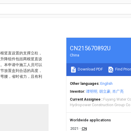
CN215670892U
四根竖直设置的支撑立柱，
China
，升降组件包括两根竖直设
动。本申请中施工人员可以
Download PDF
Find Prior
调节放置盒到合适的高度，
繁弯腰，省时省力，且有利
Other languages
English
Inventor
谭明明
胡立豪
肖广亮
Current Assignee
Fuyang Water C
Hydropower Construction Group Co 
Worldwide applications
2021
CN