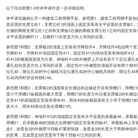
以下结合附图1-3对本申请作进一步详细说明。
本申请实施例公开一种建筑工程用脚手架。参照图1，建筑工程用脚手架包
直设置的支撑立柱1，支撑立柱1的顶面上固定安装有水平设置的支撑板2，
左侧的两根支撑立柱1之间和支撑板2右侧的两根支撑立柱1之间均固定安装
水平设置的横杆11，且横杆11在竖直方向上等间距设置。
参照图1和图2，支撑板2的顶面上安装有升降组件4，升降组件4包括两个
升降杆41，升降杆41包括固定筒411，固定筒411内滑动安装有伸缩杆412
杆412的横截面形状为方形。伸缩杆412的外侧壁上开设有若干个定位通孔4
通孔42在竖直方向上等间距设置，固定筒411外侧壁的顶端开设有两个相
位孔43，限位孔43的中心轴线与定位通孔42的中心轴线共线时，限位孔43
孔42内同时穿设有销钉44。
参照图1和图2，支撑板2的顶面靠近长侧边的边缘处开设有滑槽21，滑槽2
度小于滑槽21纵截面的最大宽度，滑槽21的长度方向沿着支撑板2的长侧
定筒411的底端固定安装有滑块45，滑块45的纵截面形状大小等于滑槽21
状大小，滑块45滑动安装在滑槽21内。
参照图1和图2，伸缩杆412的顶端固定安装有水平设置的承载板46，承载板
滑槽21，且承载板46的顶面左右两侧均固定安装有挡板47。承载板46上安
盒3，放置盒3的外侧壁与挡板47紧密抵接，放置盒3的长度大于两根伸缩杆4
的距离，且放置盒3的宽度等于两个挡板47之间的距离。