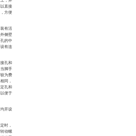
板上，并
可以直接
出，方便
安装有活
柱外侧壁
接孔的中
穿设有连
连接孔和
，当脚手
动较为费
且相同，
固定孔和
，以便于
上均开设
固定时，
需转动螺