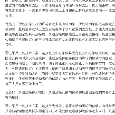
两个挡板之间的距离等于放置盒的宽度，施工时可以将放置盒放置在承载
通过两个挡板将其固定，从而使放置盒与伸缩杆保持固定，施工结束时，
将放置盒取下，不需要再将常用的施工工具和施工材料从放置盒内一一取
快捷。
优选的，所述支撑立柱的底端转动安装有转动轴，所述转动轴的底端固定
动脚轮，且所述转动轴上固定安装有两个水平设置的固定板，所述支撑立
的底端处固定安装有连接块，所述连接块的顶面上开设有连接孔，所述连
心轴线与所述固定孔的中心轴线共线时，所述连接孔和所述固定孔内同时
接件。
通过采用上述技术方案，连接孔的中心轴线与固定孔的中心轴线共线时，
固定孔内同时穿设有连接件，通过连接件能够使活动脚轮的移动方向固定
架需要移动较长一段距离时，四个脚轮都为活动脚轮，不易控制方向，推
力，可以通过固定孔和连接件，使两个或者四个活动脚轮的移动方向固定
从而便于控制移动方向；当脚手架需要固定在原地不动时，可以通过两个
连接件，使相邻两个活动脚轮的移动方向均不同，从而使脚手架保持固定
施工人员在脚手架上施工。
优选的，所述连接件为螺栓，所述连接孔的内侧壁和所述固定孔的内侧壁
有内螺纹。
通过采用上述技术方案，连接件为螺栓，需要将活动脚轮的移动方向保持
只需转动螺栓使其插入固定孔内，不需要固定活动脚轮的移动方向时，只