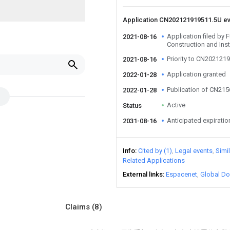
Application CN202121919511.5U e
Application filed by
2021-08-16
Construction and Inst
Priority to CN202121
2021-08-16
Application granted
2022-01-28
Publication of CN21
2022-01-28
Active
Status
Anticipated expiratio
2031-08-16
Info
Cited by (1)
Legal events
Simi
Related Applications
External links
Espacenet
Global Do
Claims
(8)