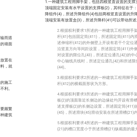
1.一种建筑工程用脚手架，包括四根竖直设置的支撑立柱
顶端固定安装有水平设置的支撑板(2)，其特征在于：
降组件(4)，所述升降组件(4)包括两根竖直设置的升降杆
顶端安装有放置盒(3)，所述升降杆(41)可以带动所述
2.根据权利要求1所述的一种建筑工程用脚手
杆(41)包括固定筒(411)，所述固定筒(411)
运输而搭
述伸缩杆(412)的外侧壁上开设有若干个定位通孔
度的墙面
沿竖直方向等间距设置，所述固定筒(411)
对设置的限位孔(43)，所述定位通孔(42)的中
料放置在
中心轴线共线时，所述定位通孔(42)和所述限
材料，就
(44)。
3.根据权利要求2所述的一种建筑工程用脚手
上的施工
杆(412)的横截面形状为方形。
康不利。
4.根据权利要求3所述的一种建筑工程用脚手
板(2)的顶面靠近长侧边的边缘处均开设有滑槽(2
述支撑板(2)的长侧边设置，所述固定筒(411
需要频繁
(45)，所述滑块(45)滑动安装在所述滑槽(21)
一种建筑
5.根据权利要求4所述的一种建筑工程用脚手
(21)的槽口宽度小于所述滑槽(21)纵截面的