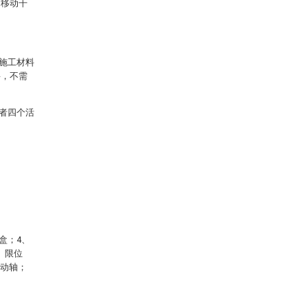
下移动干
施工材料
料，不需
者四个活
盒；4、
、限位
转动轴；