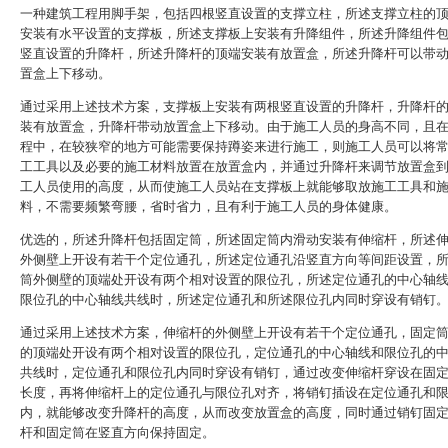
一种建筑工程用脚手架，包括四根竖直设置的支撑立柱，所述支撑立柱的
安装有水平设置的支撑板，所述支撑板上安装有升降组件，所述升降组件
竖直设置的升降杆，所述升降杆的顶端安装有放置盒，所述升降杆可以带
置盒上下移动。
通过采用上述技术方案，支撑板上安装有两根竖直设置的升降杆，升降杆
装有放置盒，升降杆带动放置盒上下移动。由于施工人员的身高不同，且
程中，在较狭窄的地方可能需要保持蹲姿来进行施工，则施工人员可以将
工工具以及必要的施工材料放置在放置盒内，并通过升降杆来调节放置盒
工人员使用的高度，从而使施工人员站在支撑板上就能够取放施工工具和
料，不需要频繁弯腰，省时省力，且有利于施工人员的身体健康。
优选的，所述升降杆包括固定筒，所述固定筒内滑动安装有伸缩杆，所述
外侧壁上开设有若干个定位通孔，所述定位通孔沿竖直方向等间距设置，
筒外侧壁的顶端处开设有两个相对设置的限位孔，所述定位通孔的中心轴
限位孔的中心轴线共线时，所述定位通孔和所述限位孔内同时穿设有销钉
通过采用上述技术方案，伸缩杆的外侧壁上开设有若干个定位通孔，固定
的顶端处开设有两个相对设置的限位孔，定位通孔的中心轴线和限位孔的
共线时，定位通孔和限位孔内同时穿设有销钉，通过改变伸缩杆穿设在固
长度，再将伸缩杆上的定位通孔与限位孔对齐，将销钉插设在定位通孔和
内，就能够改变升降杆的高度，从而改变放置盒的高度，同时通过销钉固
杆和固定筒在竖直方向保持固定。