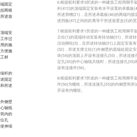
6.根据权利要求5所述的一种建筑工程用脚手
顶端固定
杆(412)的顶端固定安装有水平设置的承载板(4
包括两根
所述滑槽(21)，且所述承载板(46)的两端均固
动所述放
述挡板(47)之间的距离等于所述放置盒(3)的
7.根据权利要求1所述的一种建筑工程用脚手
的顶端安
立柱(1)的底端转动安装有转动轴(51)，所述转
在工作过
活动脚轮(5)，且所述转动轴(51)上固定安
常用的施
(52)，所述支撑立柱(1)外侧壁的底端处固定安
到方便施
块(54)的顶面上开设有连接孔(55)，所述连接
施工材
定孔(53)的中心轴线共线时，所述连接孔(55)
设有连接件(56)。
伸缩杆的
8.根据权利要求7所述的一种建筑工程用脚手
所述固定
件(56)为螺栓，所述连接孔(55)的内侧壁和所
线和所述
开设有内螺纹。
。
筒外侧壁
中心轴线
定筒内的
限位孔
定使伸缩