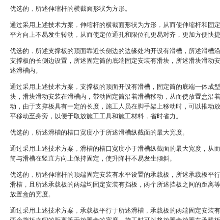
优选的，所述伸缩杆的横截面形状为方形。
通过采用上述技术方案，伸缩杆的横截面形状为方形，从而使伸缩杆和固
平方向上不易发生转动，从而使定位通孔和限位孔更易对齐，更加方便快
优选的，所述支撑板的顶面靠近长侧边的边缘处均开设有滑槽，所述滑槽
支撑板的长侧边设置，所述固定筒的底端固定安装有滑块，所述滑块滑动
述滑槽内。
通过采用上述技术方案，支撑板的顶面开设有滑槽，固定筒的底端一体成
块，滑块滑动安装在滑槽内，带动固定筒沿着滑槽移动，从而使放置盒沿
动，由于支撑板具有一定的长度，施工人员在脚手架上移动时，可以推动
平移动至身旁，以便于取放施工工具和施工材料，省时省力。
优选的，所述滑槽的槽口宽度小于所述滑槽纵截面的最大宽度。
通过采用上述技术方案，滑槽的槽口宽度小于滑槽纵截面的最大宽度，从
筒与滑槽在竖直方向上保持固定，使升降杆不易发生倾斜。
优选的，所述伸缩杆的顶端固定安装有水平设置的承载板，所述承载板平
滑槽，且所述承载板的两端均固定安装有挡板，两个所述挡板之间的距离
放置盒的宽度。
通过采用上述技术方案，承载板平行于所述滑槽，承载板的两端固定安装