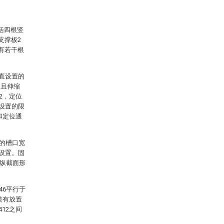
括四根竖
支撑板2
有若干根
竖直设置的
，且伸缩
2，定位
对设置的限
和定位通
1的槽口宽
边设置。固
的纵截面形
46平行于
装有放置
12之间