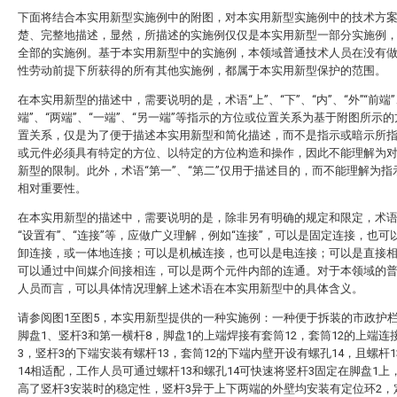
下面将结合本实用新型实施例中的附图，对本实用新型实施例中的技术方
楚、完整地描述，显然，所描述的实施例仅仅是本实用新型一部分实施例
全部的实施例。基于本实用新型中的实施例，本领域普通技术人员在没有
性劳动前提下所获得的所有其他实施例，都属于本实用新型保护的范围。
在本实用新型的描述中，需要说明的是，术语“上”、“下”、“内”、“外”“前端”
端”、“两端”、“一端”、“另一端”等指示的方位或位置关系为基于附图所示
置关系，仅是为了便于描述本实用新型和简化描述，而不是指示或暗示所
或元件必须具有特定的方位、以特定的方位构造和操作，因此不能理解为
新型的限制。此外，术语“第一”、“第二”仅用于描述目的，而不能理解为指
相对重要性。
在本实用新型的描述中，需要说明的是，除非另有明确的规定和限定，术语“
“设置有”、“连接”等，应做广义理解，例如“连接”，可以是固定连接，也可
卸连接，或一体地连接；可以是机械连接，也可以是电连接；可以是直接
可以通过中间媒介间接相连，可以是两个元件内部的连通。对于本领域的
人员而言，可以具体情况理解上述术语在本实用新型中的具体含义。
请参阅图1至图5，本实用新型提供的一种实施例：一种便于拆装的市政护
脚盘1、竖杆3和第一横杆8，脚盘1的上端焊接有套筒12，套筒12的上端连
3，竖杆3的下端安装有螺杆13，套筒12的下端内壁开设有螺孔14，且螺杆1
14相适配，工作人员可通过螺杆13和螺孔14可快速将竖杆3固定在脚盘1上
高了竖杆3安装时的稳定性，竖杆3异于上下两端的外壁均安装有定位环2，