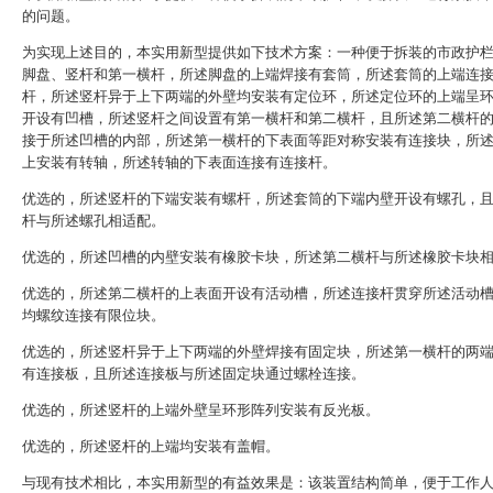
的问题。
为实现上述目的，本实用新型提供如下技术方案：一种便于拆装的市政护
脚盘、竖杆和第一横杆，所述脚盘的上端焊接有套筒，所述套筒的上端连
杆，所述竖杆异于上下两端的外壁均安装有定位环，所述定位环的上端呈
开设有凹槽，所述竖杆之间设置有第一横杆和第二横杆，且所述第二横杆
接于所述凹槽的内部，所述第一横杆的下表面等距对称安装有连接块，所
上安装有转轴，所述转轴的下表面连接有连接杆。
优选的，所述竖杆的下端安装有螺杆，所述套筒的下端内壁开设有螺孔，
杆与所述螺孔相适配。
优选的，所述凹槽的内壁安装有橡胶卡块，所述第二横杆与所述橡胶卡块
优选的，所述第二横杆的上表面开设有活动槽，所述连接杆贯穿所述活动
均螺纹连接有限位块。
优选的，所述竖杆异于上下两端的外壁焊接有固定块，所述第一横杆的两
有连接板，且所述连接板与所述固定块通过螺栓连接。
优选的，所述竖杆的上端外壁呈环形阵列安装有反光板。
优选的，所述竖杆的上端均安装有盖帽。
与现有技术相比，本实用新型的有益效果是：该装置结构简单，便于工作