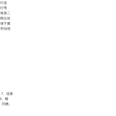
进行连
进行弯
可将第二
将限位块
，便于搬
的劳动强
；7、连接
3、螺
9、凹槽。