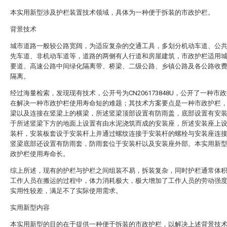
本实用新型涉及护栏装置技术领域，具体为一种便于拆装的市政护栏。
背景技术
城市道路一般较公路宽阔，为适应复杂的交通工具，多划分机动车道、公
先车道、非机动车道等，道路的两侧有人行道和房屋建筑，市政护栏适用
要道、高速公路中间绿化隔离带、桥梁、二级公路、乡镇公路及各公路收
隔离。
经过海量检索，发现现有技术，公开号为CN206173848U，公开了一种市
在解决一种市政护栏使用寿命短的难题；其技术方案要点是一种市政护栏
梁以及连接在竖梁上的横梁，所述竖梁顶部设置有防雨盖，底部设置有安
于所述竖梁下方的地面上设置有由水泥浇筑而成的安装座，所述安装座上
装杆，安装板套设于安装杆上并通过螺纹连接于安装杆的螺栓与安装座连
竖梁底部还设置有防雨套，防雨套位于安装杆以及安装座外部。本实用新
政护栏使用寿命长。
综上所述，现有的护栏与护栏之间组装不易，拆装复杂，同时护栏通常体
工作人员在搬运的过程中，体力消耗极大，极大增加了工作人员的劳动强
实用性较差，满足不了实际使用需求。
实用新型内容
本实用新型的目的在于提供一种便于拆装的市政护栏，以解决上述背景技