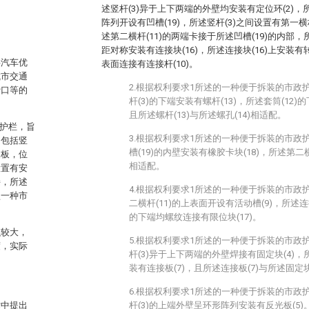
述竖杆(3)异于上下两端的外壁均安装有定位环(2)，
阵列开设有凹槽(19)，所述竖杆(3)之间设置有第一横杆
述第二横杆(11)的两端卡接于所述凹槽(19)的内部，
距对称安装有连接块(16)，所述连接块(16)上安装有转轴
共汽车优
表面连接有连接杆(10)。
城市交通
2.根据权利要求1所述的一种便于拆装的市政
费口等的
杆(3)的下端安装有螺杆(13)，所述套筒(12)
且所述螺杆(13)与所述螺孔(14)相适配。
政护栏，旨
3.根据权利要求1所述的一种便于拆装的市政
，包括竖
槽(19)的内壁安装有橡胶卡块(18)，所述第二横
装板，位
相适配。
设置有安
接，所述
4.根据权利要求1所述的一种便于拆装的市政
型一种市
二横杆(11)的上表面开设有活动槽(9)，所述连接
的下端均螺纹连接有限位块(17)。
积较大，
5.根据权利要求1所述的一种便于拆装的市政
度，实际
杆(3)异于上下两端的外壁焊接有固定块(4)，
装有连接板(7)，且所述连接板(7)与所述固定
6.根据权利要求1所述的一种便于拆装的市政
术中提出
杆(3)的上端外壁呈环形阵列安装有反光板(5)