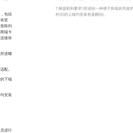
7.根据权利要求1所述的一种便于拆装的市政
栏，包括
杆(3)的上端均安装有盖帽(6)。
接有竖
环形阵列
的两端卡
述连接块
且所述螺
相适配。
槽的下端
端均安装
人员进行