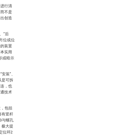
案进行清
，而不是
做出创造
、“后
的方位或位
指的装置
对本实用
示或暗示
安装”、
以是可拆
相连，也
普通技术
栏，包括
接有竖杆
3与螺孔
，极大提
定位环2