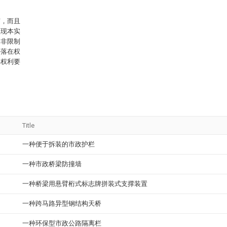
节，而且
实现本实
是非限制
将落在权
将权利要
Title
一种便于拆装的市政护栏
一种市政桥梁防撞墙
一种桥梁用悬臂桁式标志牌拼装式支撑装置
一种跨马路异型钢结构天桥
一种环保型市政公路隔离栏