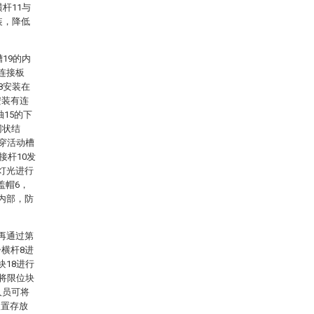
杆11与
装，降低
19的内
连接板
8安装在
安装有连
轴15的下
网状结
贯穿活动槽
接杆10发
灯光进行
盖帽6，
内部，防
再通过第
横杆8进
块18进行
并将限位块
人员可将
装置存放