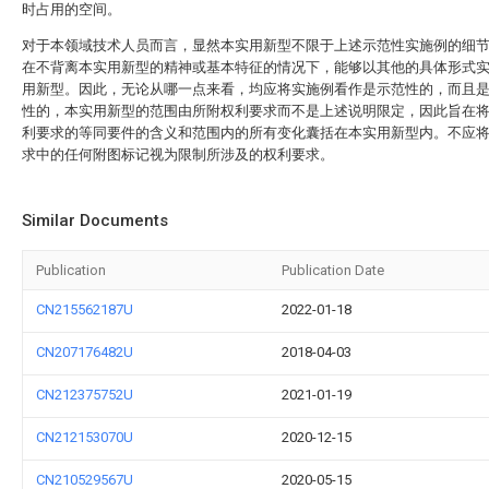
时占用的空间。
对于本领域技术人员而言，显然本实用新型不限于上述示范性实施例的细
在不背离本实用新型的精神或基本特征的情况下，能够以其他的具体形式
用新型。因此，无论从哪一点来看，均应将实施例看作是示范性的，而且
性的，本实用新型的范围由所附权利要求而不是上述说明限定，因此旨在
利要求的等同要件的含义和范围内的所有变化囊括在本实用新型内。不应
求中的任何附图标记视为限制所涉及的权利要求。
Similar Documents
Publication
Publication Date
CN215562187U
2022-01-18
CN207176482U
2018-04-03
CN212375752U
2021-01-19
CN212153070U
2020-12-15
CN210529567U
2020-05-15