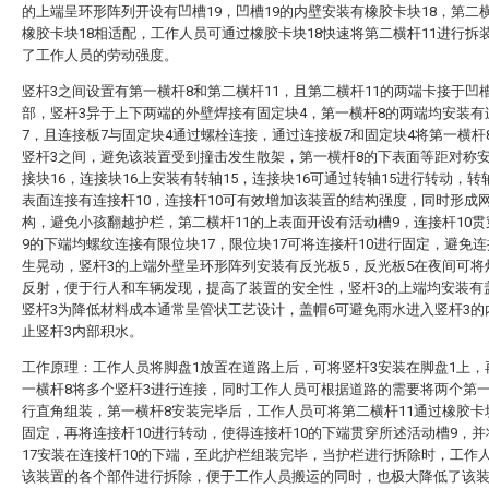
的上端呈环形阵列开设有凹槽19，凹槽19的内壁安装有橡胶卡块18，第二横
橡胶卡块18相适配，工作人员可通过橡胶卡块18快速将第二横杆11进行拆
了工作人员的劳动强度。
竖杆3之间设置有第一横杆8和第二横杆11，且第二横杆11的两端卡接于凹槽
部，竖杆3异于上下两端的外壁焊接有固定块4，第一横杆8的两端均安装有
7，且连接板7与固定块4通过螺栓连接，通过连接板7和固定块4将第一横杆
竖杆3之间，避免该装置受到撞击发生散架，第一横杆8的下表面等距对称
接块16，连接块16上安装有转轴15，连接块16可通过转轴15进行转动，转
表面连接有连接杆10，连接杆10可有效增加该装置的结构强度，同时形成
构，避免小孩翻越护栏，第二横杆11的上表面开设有活动槽9，连接杆10
9的下端均螺纹连接有限位块17，限位块17可将连接杆10进行固定，避免连
生晃动，竖杆3的上端外壁呈环形阵列安装有反光板5，反光板5在夜间可将
反射，便于行人和车辆发现，提高了装置的安全性，竖杆3的上端均安装有
竖杆3为降低材料成本通常呈管状工艺设计，盖帽6可避免雨水进入竖杆3的
止竖杆3内部积水。
工作原理：工作人员将脚盘1放置在道路上后，可将竖杆3安装在脚盘1上，
一横杆8将多个竖杆3进行连接，同时工作人员可根据道路的需要将两个第一
行直角组装，第一横杆8安装完毕后，工作人员可将第二横杆11通过橡胶卡
固定，再将连接杆10进行转动，使得连接杆10的下端贯穿所述活动槽9，
17安装在连接杆10的下端，至此护栏组装完毕，当护栏进行拆除时，工作
该装置的各个部件进行拆除，便于工作人员搬运的同时，也极大降低了该