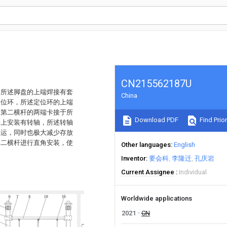
CN215562187U
，所述脚盘的上端焊接有套
China
定位环，所述定位环的上端
述第二横杆的两端卡接于所
Download PDF
Find Prior
块上安装有转轴，所述转轴
搬运，同时也极大减少存放
第二横杆进行直角安装，使
Other languages
English
Inventor
要会科
李隆迁
孔庆岩
Current Assignee
Individual
Worldwide applications
2021
CN