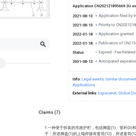
Application CN202121895669.3U e
Application filed by I
2021-08-13
Priority to CN202121
2021-08-13
Application granted
2022-01-18
Publication of CN21
2022-01-18
Expired - Fee Related
Status
Anticipated expiratio
2031-08-13
Info
Legal events
Similar documen
Applications
External links
Espacenet
Global Do
Claims
(7)
1.一种便于拆装的市政护栏，包括脚盘(1)、竖杆(3)
于：所述脚盘(1)的上端焊接有套筒(12)，所述套筒(1