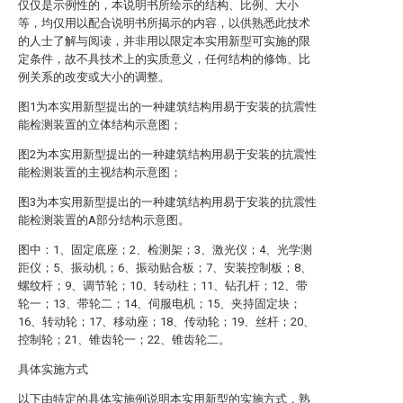
仅仅是示例性的，本说明书所绘示的结构、比例、大小
等，均仅用以配合说明书所揭示的内容，以供熟悉此技术
的人士了解与阅读，并非用以限定本实用新型可实施的限
定条件，故不具技术上的实质意义，任何结构的修饰、比
例关系的改变或大小的调整。
图1为本实用新型提出的一种建筑结构用易于安装的抗震性
能检测装置的立体结构示意图；
图2为本实用新型提出的一种建筑结构用易于安装的抗震性
能检测装置的主视结构示意图；
图3为本实用新型提出的一种建筑结构用易于安装的抗震性
能检测装置的A部分结构示意图。
图中：1、固定底座；2、检测架；3、激光仪；4、光学测
距仪；5、振动机；6、振动贴合板；7、安装控制板；8、
螺纹杆；9、调节轮；10、转动柱；11、钻孔杆；12、带
轮一；13、带轮二；14、伺服电机；15、夹持固定块；
16、转动轮；17、移动座；18、传动轮；19、丝杆；20、
控制轮；21、锥齿轮一；22、锥齿轮二。
具体实施方式
以下由特定的具体实施例说明本实用新型的实施方式，熟