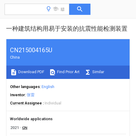
一种建筑结构用易于安装的抗震性能检测装置
CN215004165U
China
Download PDF
Find Prior Art
Similar
Other languages
English
Inventor
张雷
Current Assignee
Individual
Worldwide applications
2021
CN