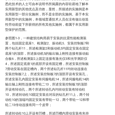
悉此技术的人士可由本说明书所揭露的内容轻易地了解本
实用新型的其他优点及功效，显然，所描述的实施例是本
实用新型一部分实施例，而不是全部的实施例。基于本实
用新型中的实施例，本领域普通技术人员在没有做出创造
性劳动前提下所获得的所有其他实施例，都属于本实用新
型保护的范围。
参照图1-3，一种建筑结构用易于安装的抗震性能检测装
置，包括固定底座1、检测架2、振动机5、安装控制板7和
两个钻孔杆11，所述检测架2和振动机5均固定安装在固定
底座1的顶部，所述振动机5的输出轴上刚性连接有振动贴
合板6，所述检测架2上固定连接有激光仪3和光学测距仪
4，所述固定底座1的底部开设有固定槽，所述安装控制板
7滑动安装在固定槽内，两个所述钻孔杆11均转动连接在
安装控制板7上，所述安装控制板7的顶部开设有安装孔，
所述安装孔内固定安装有伺服电机14，所述伺服电机14的
输出轴上刚性连接有带轮二13，所述安装控制板7的顶部
开设有转动孔，两个所述转动孔内均转动安装有转动柱
10，所述转动柱10固定安装在对应的钻孔杆11上，两个转
动柱10的顶端均固定安装有带轮一12，两个带轮一12和带
轮二13传动连接有同一个皮带；
所述转动柱10上开设有凹槽，所述凹槽内滑动安装有夹持