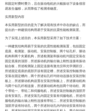
和固定时费时费力，且在振动电机的大幅振动下设备很容
易发生偏移，从而降低了检测准确度。
实用新型内容
本实用新型的目的是为了解决现有技术中存在的缺点，而
提出的一种建筑结构用易于安装的抗震性能检测装置。
为了实现上述目的，本实用新型采用了如下技术方案：
一种建筑结构用易于安装的抗震性能检测装置，包括固定
底座、检测架、振动机、安装控制板、两个钻孔杆、驱动
机构和两个夹紧机构，所述检测架和振动机均固定安装在
固定底座的顶部，所述振动机的输出轴上刚性连接有振动
贴合板，所述检测架上固定连接有激光仪和光学测距仪，
所述固定底座的底部开设有固定槽，所述安装控制板滑动
安装在固定槽内，两个所述钻孔杆均转动连接在安装控制
板上，所述驱动机构设置在安装控制板上，所述驱动机构
与两个钻孔杆相连接，所述驱动机构包括两个转动柱、两
个带轮一、带轮二和伺服电机，所述安装控制板的顶部开
设有安装孔，所述安装孔内固定安装有伺服电机，所述伺
服电机的输出轴上刚性连接有带轮二，所述安装控制板的
顶部开设有转动孔，两个所述转动孔内均转动安装有转动
柱，所述转动柱固定安装在对应的钻孔杆上，两个转动柱