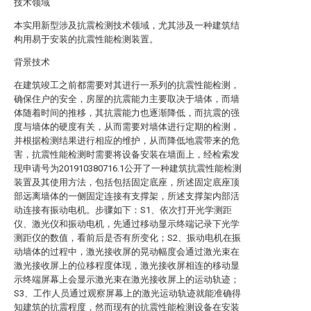
技术领域
本实用新型涉及抗震检测技术领域，尤其涉及一种建筑结
构用易于安装的抗震性能检测装置。
背景技术
在建筑竣工之前都需要对其进行一系列的抗震性能检测，
确保住户的安全，房屋的抗震能力主要取决于墙体，而墙
体随着时间的推移，其抗震能力也逐渐降低，而抗震的强
度与墙体的硬度有关，从而需要对墙体进行定期的检测，
并根据检测结果进行相应的维护，从而降低地震带来的危
害，抗震性能检测时需要将设备安装在墙面上，经检索发
现申请号为201910380716.1公开了一种建筑抗震性能检测
装置及其使用方法，包括包括固定底座，所述固定底座顶
部远离墙体的一侧固定连接有支撑架，所述支撑架内部活
动连接有振动电机。步骤如下：S1、依次打开光学测距
仪、激光仪和振动电机，先通过移动显示终端记录下光学
测距仪的数值，看前后是否有所变化；S2、振动电机在振
动墙体的过程中，激光接收屏的晃动幅度会通过激光束在
激光接收屏上的位移程度体现，激光接收屏相连的移动显
示终端屏幕上会显示激光束在激光接收屏上的运动轨迹；
S3、工作人员通过观察屏幕上的激光运动轨迹就能准确得
知建筑的抗震程度，然而现有的抗震性能检测设备在安装