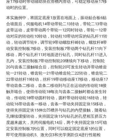
座17移动时带动辅助块在滑槽内滑动，可稳定移动座17移
动时的位置。
本实施例中，将固定底座1放置在地面上，振动贴合板6贴
合墙面后，伺服电机14带动带轮二13转动，带轮二13带动
皮带运动，皮带带动两个带轮一12同时转动，带轮一12带
动对应的转动柱10转动，转动柱10带动对应的钻孔杆11转
动，转动调节轮9，调节轮9带动螺纹杆8转动，螺纹杆8带
动安装控制板7移动，安装控制板7带动两个钻孔杆11向下
移动，两个钻孔杆11对地面进行钻孔，同时钻孔杆11进入
孔内，安装控制板7带动控制轮20继续向下移动，控制轮
20与齿条三接触啮合后，控制轮20可发生转动并带动锥齿
轮一21转动，锥齿轮一21带动锥齿轮二22转动，锥齿轮二
22带动丝杆19转动，丝杆19带动移动座17移动，移动座17
带动齿条二移动，齿条二移动到与正在运动的传动轮18接
触并啮合，使得传动轮18每次与齿条二接触时都会发生转
动，传动轮18带动圆杆转动，圆杆带动转动轮16转动，转
动轮16带动齿条一移动，齿条一带动夹持固定块15移动，
使得夹持固定块15伸出凹槽并与钻孔的内壁接触，随着钻
孔继续缓慢转动，夹持固定块15与钻孔的孔壁相互挤压力
度越来越大，关闭伺服电机14后，两个夹持固定块15可稳
定安装控制板7的位置，同时可以稳定固定底座1的位置，
即可使用振动机5、激光仪3和光学测距仪4进行性能检