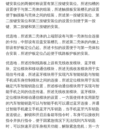
键安装位的两侧对称设置有第三按键安装位。所述扣槽的
设置便于与第二壳体的组装，所述触摸板安装槽孔的设置
便于触摸板与壳体之间的组装，所述第一按键安装位、第
二按键安装位和第三按键安装位的设置分别便于第一按
键、第二按键和第三按键的安装。
优选地，所述第二壳体的上端部设有与第一壳体扣合连接
的卡扣，中部设有后盖安装槽孔，所述第二壳体的内侧上
部设有护板定位凸起。所述卡扣的设置便于与第一壳体扣
合安装，所述护板定位凸起便于线路板护板的安装。
优选地，所述控制线路板上设有无线收发模块、蓝牙模
块、定位模块和移动通信模块，所述无线收发模块用于实
现信号传递，所述蓝牙模块用于实现汽车智能钥匙与智能
手机或车身控制模块之间的连接，所述定位模块用于实现
确定汽车智能钥匙位置，所述移动通信模块用于实现与智
能手机之间的信息传递。所述无线收发模块、蓝牙模块、
定位模块和移动通信模块的设置，一方面使得本实用新型
的汽车智能钥匙可以与智能手机可以通过蓝牙连接，并通
过智能手机建立手机蓝牙汽车钥匙，当手机蓝牙汽车钥匙
发送锁止、解锁和开启后备箱等指令时，车身可以接收到
指令并执行指令，便于因紧急情况下无法找到汽车钥匙
时，可以快速开启车身相关功能，解除紧急危机；另一方