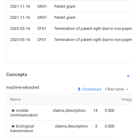
2021-11-16
GR01
Patent grant
2021-11-16
GR01
Patent grant
2023-05-16
CF01
Termination of patent right due to non-payment
2023-05-16
CF01
Termination of patent right due to non-payment
Concepts
machine-extracted
Download
Filter table
Name
Image
mobile
claims,description
14
0.000
communication
biological
claims,description
3
0.000
transmission