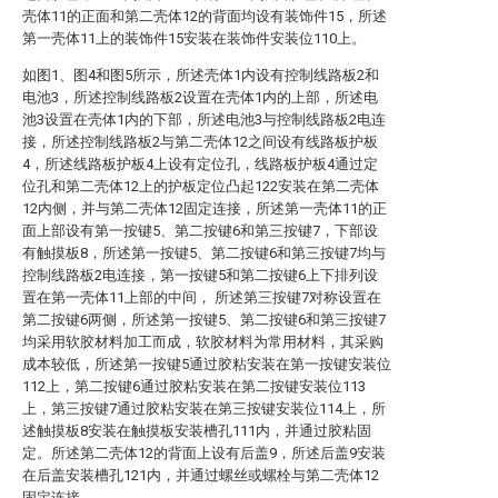
壳体11的正面和第二壳体12的背面均设有装饰件15，所述
第一壳体11上的装饰件15安装在装饰件安装位110上。
如图1、图4和图5所示，所述壳体1内设有控制线路板2和
电池3，所述控制线路板2设置在壳体1内的上部，所述电
池3设置在壳体1内的下部，所述电池3与控制线路板2电连
接，所述控制线路板2与第二壳体12之间设有线路板护板
4，所述线路板护板4上设有定位孔，线路板护板4通过定
位孔和第二壳体12上的护板定位凸起122安装在第二壳体
12内侧，并与第二壳体12固定连接，所述第一壳体11的正
面上部设有第一按键5、第二按键6和第三按键7，下部设
有触摸板8，所述第一按键5、第二按键6和第三按键7均与
控制线路板2电连接，第一按键5和第二按键6上下排列设
置在第一壳体11上部的中间， 所述第三按键7对称设置在
第二按键6两侧，所述第一按键5、第二按键6和第三按键7
均采用软胶材料加工而成，软胶材料为常用材料，其采购
成本较低，所述第一按键5通过胶粘安装在第一按键安装位
112上，第二按键6通过胶粘安装在第二按键安装位113
上，第三按键7通过胶粘安装在第三按键安装位114上，所
述触摸板8安装在触摸板安装槽孔111内，并通过胶粘固
定。所述第二壳体12的背面上设有后盖9，所述后盖9安装
在后盖安装槽孔121内，并通过螺丝或螺栓与第二壳体12
固定连接。