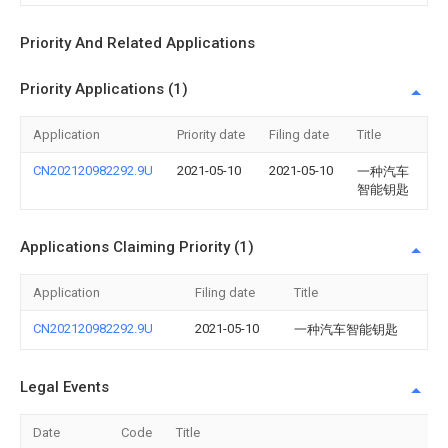
Priority And Related Applications
Priority Applications (1)
Application
Priority date
Filing date
Title
CN202120982292.9U
2021-05-10
2021-05-10
一种汽车
智能钥匙
Applications Claiming Priority (1)
Application
Filing date
Title
CN202120982292.9U
2021-05-10
一种汽车智能钥匙
Legal Events
Date
Code
Title