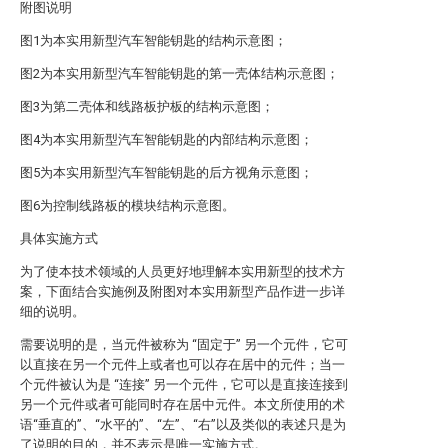
附图说明
图1为本实用新型汽车智能钥匙的结构示意图；
图2为本实用新型汽车智能钥匙的第一壳体结构示意图；
图3为第二壳体和线路板护板的结构示意图；
图4为本实用新型汽车智能钥匙的内部结构示意图；
图5为本实用新型汽车智能钥匙的后方视角示意图；
图6为控制线路板的模块结构示意图。
具体实施方式
为了使本技术领域的人员更好地理解本实用新型的技术方
案，下面结合实施例及附图对本实用新型产品作进一步详
细的说明。
需要说明的是，当元件被称为 “固定于” 另一个元件，它可
以直接在另一个元件上或者也可以存在居中的元件；当一
个元件被认为是 “连接” 另一个元件，它可以是直接连接到
另一个元件或者可能同时存在居中元件。本文所使用的术
语“垂直的”、“水平的”、“左”、“右”以及类似的表述只是为
了说明的目的，并不表示是唯一实施方式。