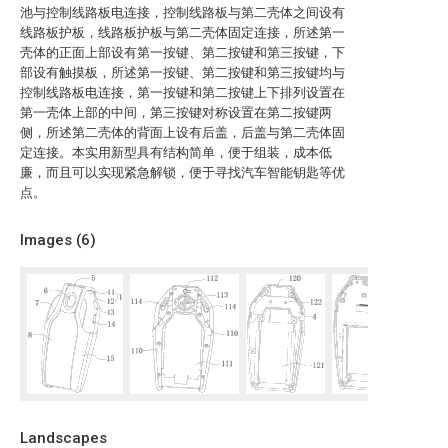
池与控制线路板电连接，控制线路板与第二壳体之间设有
线路板护板，线路板护板与第二壳体固定连接，所述第一
壳体的正面上部设有第一按键、第二按键和第三按键，下
部设有触摸板，所述第一按键、第二按键和第三按键均与
控制线路板电连接，第一按键和第二按键上下排列设置在
第一壳体上部的中间，第三按键对称设置在第二按键两
侧，所述第二壳体的背面上设有后盖，后盖与第二壳体固
定连接。本实用新型具有结构简单，便于组装，成本低
廉，而且可以实现紧急解锁，便于寻找汽车智能钥匙等优
点。
Images (
6
)
Landscapes