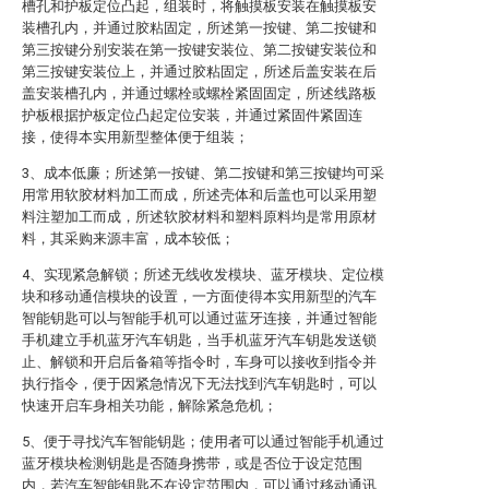
槽孔和护板定位凸起，组装时，将触摸板安装在触摸板安
装槽孔内，并通过胶粘固定，所述第一按键、第二按键和
第三按键分别安装在第一按键安装位、第二按键安装位和
第三按键安装位上，并通过胶粘固定，所述后盖安装在后
盖安装槽孔内，并通过螺栓或螺栓紧固固定，所述线路板
护板根据护板定位凸起定位安装，并通过紧固件紧固连
接，使得本实用新型整体便于组装；
3、成本低廉；所述第一按键、第二按键和第三按键均可采
用常用软胶材料加工而成，所述壳体和后盖也可以采用塑
料注塑加工而成，所述软胶材料和塑料原料均是常用原材
料，其采购来源丰富，成本较低；
4、实现紧急解锁；所述无线收发模块、蓝牙模块、定位模
块和移动通信模块的设置，一方面使得本实用新型的汽车
智能钥匙可以与智能手机可以通过蓝牙连接，并通过智能
手机建立手机蓝牙汽车钥匙，当手机蓝牙汽车钥匙发送锁
止、解锁和开启后备箱等指令时，车身可以接收到指令并
执行指令，便于因紧急情况下无法找到汽车钥匙时，可以
快速开启车身相关功能，解除紧急危机；
5、便于寻找汽车智能钥匙；使用者可以通过智能手机通过
蓝牙模块检测钥匙是否随身携带，或是否位于设定范围
内，若汽车智能钥匙不在设定范围内，可以通过移动通讯