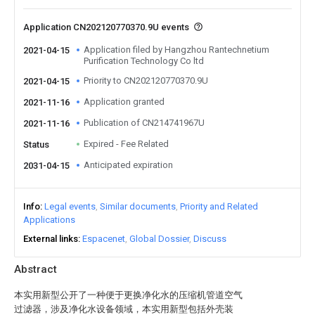
Application CN202120770370.9U events
Application filed by Hangzhou Rantechnetium
2021-04-15
Purification Technology Co ltd
Priority to CN202120770370.9U
2021-04-15
Application granted
2021-11-16
Publication of CN214741967U
2021-11-16
Expired - Fee Related
Status
Anticipated expiration
2031-04-15
Info
Legal events
Similar documents
Priority and Related
Applications
External links
Espacenet
Global Dossier
Discuss
Abstract
本实用新型公开了一种便于更换净化水的压缩机管道空气
过滤器，涉及净化水设备领域，本实用新型包括外壳装