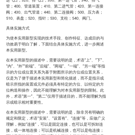
进气口；320、排气口；330、第一进气管；340、排气
管；400、管道装置；410、第二进气管；420、第一连接
阀；430、出气管道；440、第二连接阀；500、压力表；
510、表盘；520、指针；530、支柱；540、阀门。
具体实施方式
为使本实用新型实现的技术手段、创作特征、达成目的与
功效易于明白了解，下面结合具体实施方式，进一步阐述
本实用新型。
在本实用新型的描述中，需要说明的是，术语“上”、“下”、
“内”、“外”“前端”、“后端”、“两端”、“一端”、“另一端”等指
示的方位或位置关系为基于附图所示的方位或位置关系，
仅是为了便于描述本实用新型和简化描述，而不是指示或
暗示所指的装置或元件必须具有特定的方位、以特定的方
位构造和操作，因此不能理解为对本实用新型的限制。此
外，术语“第一”、“第二”仅用于描述目的，而不能理解为指
示或暗示相对重要性。
在本实用新型的描述中，需要说明的是，除非另有明确的
规定和限定，术语“安装”、“设置有”、“连接”等，应做广义
理解，例如“连接”，可以是固定连接，也可以是可拆卸连
接，或一体地连接；可以是机械连接，也可以是电连接；