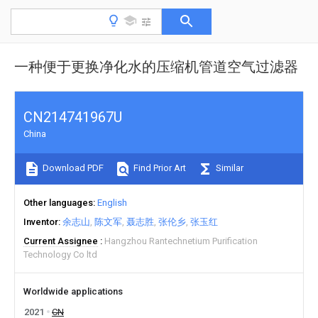
一种便于更换净化水的压缩机管道空气过滤器
CN214741967U
China
Download PDF
Find Prior Art
Similar
Other languages
English
Inventor
余志山
陈文军
聂志胜
张伦乡
张玉红
Current Assignee
Hangzhou Rantechnetium Purification
Technology Co ltd
Worldwide applications
2021
CN