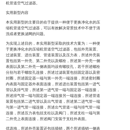
机管道空气过滤器。
实用新型内容
本实用新型的主要目的在于提供一种便于更换净化水的压
缩机管道空气过滤器，可以有效解决背景技术中不便于清
洗或者更换滤网的问题。
为实现上述目的，本实用新型采取的技术方案为：一种便
于更换净化水的压缩机管道空气过滤器，包括外壳装置、
过滤装置、进出装置、管道装置以及压力表，所述外壳装
置包括第一外壳、第二外壳以及螺栓，所述第一外壳一侧
表面以及第二外壳一侧表面均设有螺纹孔，若干所述螺栓
分别与若干螺纹孔连接，所述过滤装置包括固定器以及密
封圈，所述固定器一端与第一外壳一端连接，所述密封圈
内表面与固定器外表面连接，所述进出装置包括第一进气
管以及排气管，所述第一进气管一端与固定器一端连接，
所述排气管一端与固定器一端连接另一端连接，所述管道
装置包括第二进气管以及出气管道，所述第二进气管一端
与第一进气管一端连接，所述出气管道一端与排气管一端
连接，所述压力表包括支柱以及阀门，所述支柱一端与第
二外壳上表面连接，所述阀门安装于支柱外表面。
优选地，所述外壳装置还包括插销，两个所述插销一侧表