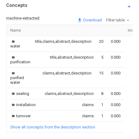
Concepts
machine-extracted
Download
Filter table
Name
Image
title,claims,abstract,description
20
0.000
water
title,abstract,description
5
0.000
purification
claims,abstract,description
15
0.000
purified
water
sealing
claims,abstract,description
8
0.000
installation
claims
1
0.000
turnover
claims
1
0.000
Show all concepts from the description section