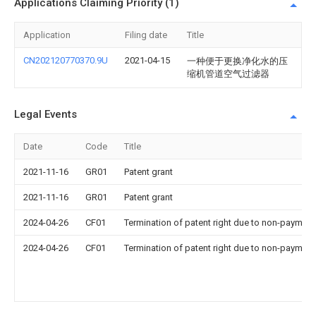
Applications Claiming Priority (1)
Application
Filing date
Title
CN202120770370.9U
2021-04-15
一种便于更换净化水的压
缩机管道空气过滤器
Legal Events
Date
Code
Title
2021-11-16
GR01
Patent grant
2021-11-16
GR01
Patent grant
2024-04-26
CF01
Termination of patent right due to non-payment
2024-04-26
CF01
Termination of patent right due to non-payment