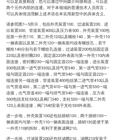
可以是直接相连，也可以通过中间媒介间接相连，可以是
两个元件内部的连通。对于本领域的普通技术人员而言，
可以具体情况理解上述术语在本实用新型中的具体含义。
请参照图1—5所示，包括外壳装置100、过滤装置200、进
出装置300、管道装置400以及压力表500，外壳装置100包
括第一外壳110、第二外壳120以及螺栓140，第一外壳110
一侧表面以及第二外壳120一侧表面均设有螺纹孔，若干
螺栓140分别与若干螺纹孔连接，过滤装置200包括固定器
220以及密封圈230，固定器220外表面与第一外壳110内表
面连接，密封圈230一端与固定器220一端连接，进出装置
300包括第一进气管330以及排气管340，第一进气管330一
端与固定器220一端连接，排气管340一端与固定器220一
端连接另一端连接，管道装置400包括第二进气管410以及
出气管道430，第二进气管410一端与第一进气管330一端
连接，出气管道430一端与排气管340一端连接，压力表
500包括支柱530以及阀门540，支柱530一端与第二外壳
120上表面连接，阀门540安装于支柱530外表面。
进一步地，外壳装置100还包括插销130，两个插销130一
侧表面均与第一外壳110一侧表面连接，插销130是便于第
一外壳110的拆卸，有利于更换滤网210。
进一步地，过滤装置200还包括滤网210，滤网210安装于