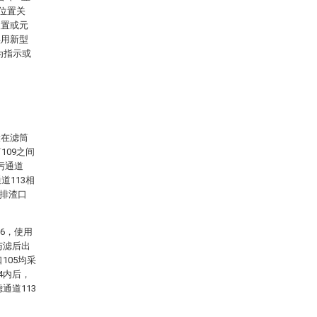
或位置关
装置或元
实用新型
为指示或
设在滤筒
109之间
污通道
道113相
的排渣口
06，使用
与滤后出
105均采
4内后，
通道113