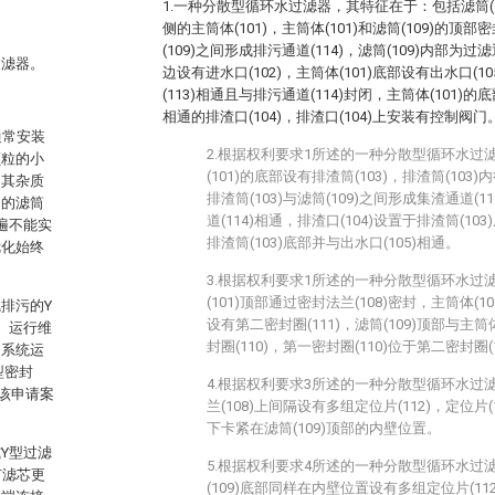
1.一种分散型循环水过滤器，其特征在于：包括滤筒(10
侧的主筒体(101)，主筒体(101)和滤筒(109)的顶部
(109)之间形成排污通道(114)，滤筒(109)内部为过滤通
过滤器。
边设有进水口(102)，主筒体(101)底部设有出水口(10
(113)相通且与排污通道(114)封闭，主筒体(101)的
相通的排渣口(104)，排渣口(104)上安装有控制阀门
通常安装
2.根据权利要求1所述的一种分散型循环水过
颗粒的小
(101)的底部设有排渣筒(103)，排渣筒(103
，其杂质
排渣筒(103)与滤筒(109)之间形成集渣通道(1
卸的滤筒
道(114)相通，排渣口(104)设置于排渣筒(10
遍不能实
排渣筒(103)底部并与出水口(105)相通。
优化始终
3.根据权利要求1所述的一种分散型循环水过
(101)顶部通过密封法兰(108)密封，主筒体(1
线排污的Y
设有第二密封圈(111)，滤筒(109)顶部与主筒
、运行维
封圈(110)，第一密封圈(110)位于第二密封圈(
响系统运
型密封
4.根据权利要求3所述的一种分散型循环水过
该申请案
兰(108)上间隔设有多组定位片(112)，定位片(
。
下卡紧在滤筒(109)顶部的内壁位置。
式Y型过滤
5.根据权利要求4所述的一种分散型循环水过
有滤芯更
(109)底部同样在内壁位置设有多组定位片(112