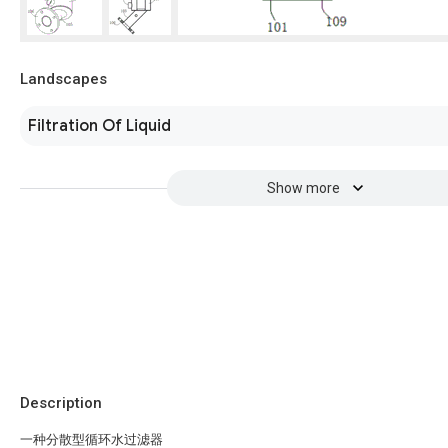
Landscapes
Filtration Of Liquid
Show more
Description
一种分散型循环水过滤器