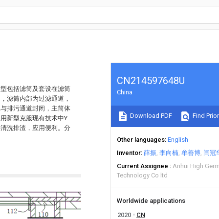
CN214597648U
新型包括滤筒及套设在滤筒
China
道，滤筒内部为过滤通道，
且与排污通道封闭，主筒体
Download PDF
Find Prior
用新型克服现有技术中Y
接清洗排渣，应用便利。分
Other languages
English
Inventor
薛振
李向楠
牟善博
闫冠
Current Assignee
Anhui High Germ
Technology Co ltd
Worldwide applications
2020
CN