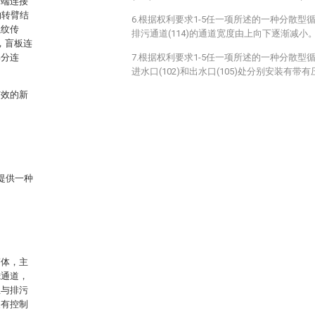
一端连接
的转臂结
6.根据权利要求1-5任一项所述的一种分散
螺纹传
排污通道(114)的通道宽度由上向下逐渐减小
，盲板连
部分连
7.根据权利要求1-5任一项所述的一种分散
进水口(102)和出水口(105)处分别安装有
有效的新
提供一种
筒体，主
滤通道，
且与排污
装有控制