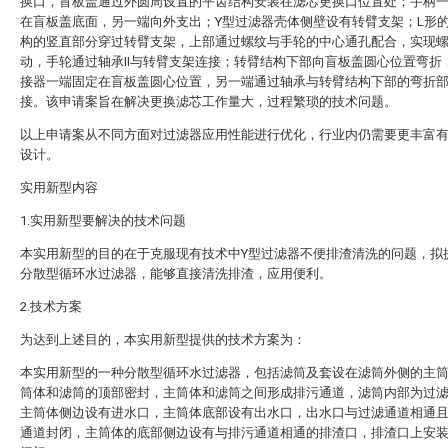
换口，盲板盖通过外圆周设置的平齿结构安装在滤芯更换口位置处；手柄
在盲板盖底面，另一端向外支出；Y型过滤器壳体侧壁设有转臂支架；L形
构的竖直部分穿过转臂支架，上部通过螺纹与手轮的中心通孔配合，实现
动，手轮通过轴承II与转臂支架连接；转臂结构下部向盲板盖圆心位置弯折
接器一端固定在盲板盖圆心位置，另一端通过轴承与转臂结构下部的弯折
接。该申请案旨在解决更换滤芯工作量大，过程繁琐的技术问题。
以上申请案从不同方面对过滤器应用性能进行优化，行业内仍需要更丰富
设计。
实用新型内容
1.实用新型要解决的技术问题
本实用新型的目的在于克服现有技术中Y型过滤器不便排渣清洗的问题，拟
分散型循环水过滤器，能够直接清洗排渣，应用便利。
2.技术方案
为达到上述目的，本实用新型提供的技术方案为：
本实用新型的一种分散型循环水过滤器，包括滤筒及套设在滤筒外侧的主
筒体和滤筒的顶部密封，主筒体和滤筒之间形成排污通道，滤筒内部为过
主筒体侧边设有进水口，主筒体底部设有出水口，出水口与过滤通道相通
通道封闭，主筒体的底部侧边设有与排污通道相通的排渣口，排渣口上安