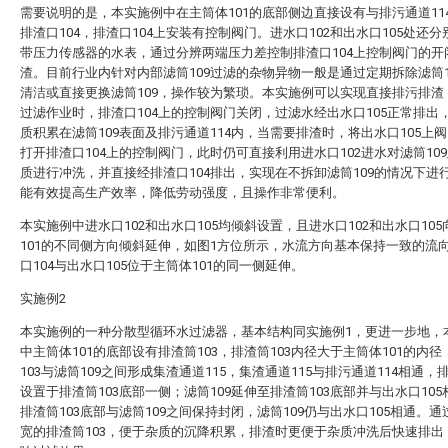
需要说明的是，本实施例中在主筒体101的底部侧边直接设有与排污通道11
排渣口104，排渣口104上安装有控制阀门。进水口102和出水口105处还
带压力传感器的水表，通过分辨两端压力差控制排渣口104上控制阀门的开
渣。目前行业内针对内部滤筒109过滤的杂物异物一般是通过定期拆除滤筒1
清洁或直接更换滤筒109，操作较为繁琐。本实施例可以实现直接排污排渣
过滤作业时，排渣口104上的控制阀门关闭，过滤水经出水口105正常排出
质积累在滤筒109表面及排污通道114内，当需要排渣时，将出水口105上
打开排渣口104上的控制阀门，此时仍可直接利用进水口102进水对滤筒10
质进行冲洗，并直接经排渣口104排出，实现在不拆卸滤筒109的情况下进
能有效提高生产效率，降低劳动强度，且操作非常便利。
本实施例中进水口102和出水口105均倾斜设置，且进水口102和出水口10
101的不同侧方向倾斜延伸，如图1方位所示，水流方向基本保持一致的流
口104与出水口105位于主筒体101的同一侧延伸。
实施例2
本实施例的一种分散型循环水过滤器，基本结构同实施例1，更进一步地，
中主筒体101的底部设有排渣筒103，排渣筒103内径大于主筒体101的内
103与滤筒109之间形成集渣通道115，集渣通道115与排污通道114相通，排
设置于排渣筒103底部一侧；滤筒109延伸至排渣筒103底部并与出水口10
排渣筒103底部与滤筒109之间保持封闭，滤筒109仍与出水口105相通。
宽的排渣筒103，便于杂质的沉降积累，排渣时更便于杂质冲洗后快速排出