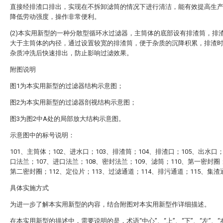
直接经排渣口排出，实现在不拆卸滤筒的情况下进行清洁，能有效提高生
降低劳动强度，操作非常便利。
(2)本实用新型的一种分散型循环水过滤器，主筒体的底部设有排渣筒，排
大于主筒体的内径，通过设置较宽的排渣筒，便于杂质的沉降积累，排渣
杂质冲洗后快速排出，防止影响过滤效果。
附图说明
图1为本实用新型的过滤器结构示意图；
图2为本实用新型的过滤器剖视结构示意图；
图3为图2中A处的局部放大结构示意图。
示意图中的标号说明：
101、主筒体；102、进水口；103、排渣筒；104、排渣口；105、出水口；
口法兰；107、进口法兰；108、密封法兰；109、滤筒；110、第一密封圈；
第二密封圈；112、定位片；113、过滤通道；114、排污通道；115、集渣
具体实施方式
为进一步了解本实用新型的内容，结合附图对本实用新型作详细描述。
在本实用新型的描述中，需要说明的是，术语“中心”、“上”、“下”、“左”、“右