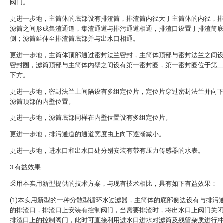
阀门。
更进一步地，主筒体的底部设有排渣筒，排渣筒内径大于主筒体的内径，
滤筒之间形成集渣通道，集渣通道与排污通道相通，排渣口设置于排渣筒
侧；滤筒延伸至排渣筒底部并与出水口相通。
更进一步地，主筒体顶部通过密封法兰密封，主筒体顶部与密封法兰之间
密封圈，滤筒顶部与主筒体内壁之间设有第一密封圈，第一密封圈位于第
下方。
更进一步地，密封法兰上间隔设有多组定位片，定位片穿过密封法兰并向
滤筒顶部的内壁位置。
更进一步地，滤筒底部同样在内壁位置设有多组定位片。
更进一步地，排污通道的通道宽度由上向下逐渐减小。
更进一步地，进水口和出水口处分别安装有带有压力传感器的水表。
3.有益效果
采用本实用新型提供的技术方案，与现有技术相比，具有如下有益效果：
(1)本实用新型的一种分散型循环水过滤器，主筒体的底部侧边设有与排污
的排渣口，排渣口上安装有控制阀门，当需要排渣时，将出水口上阀门关
排渣口上的控制阀门，此时可直接利用进水口进水对滤筒及残留杂质进行