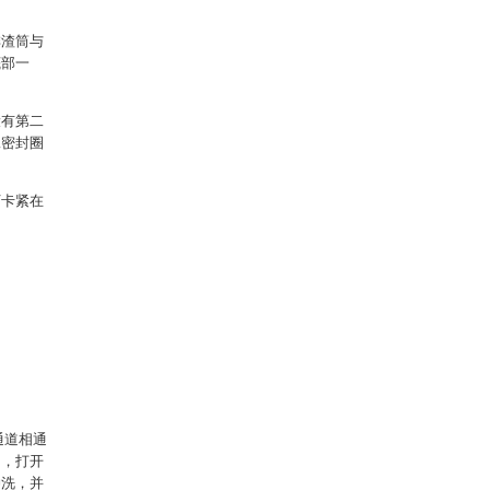
排渣筒与
底部一
设有第二
二密封圈
下卡紧在
通道相通
闭，打开
冲洗，并