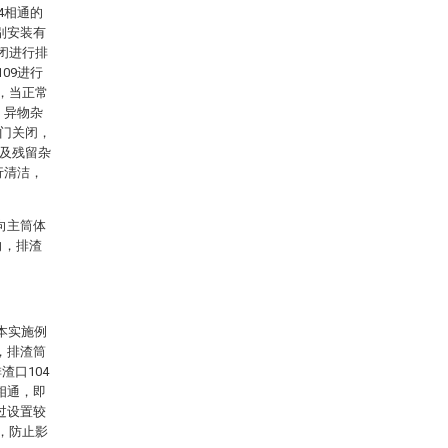
4相通的
分别安装有
闭进行排
09进行
，当正常
，异物杂
阀门关闭，
9及残留杂
行清洁，
5向主筒体
向，排渣
本实施例
径，排渣筒
渣口104
5相通，即
通过设置较
，防止影