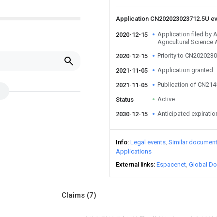
Application CN202023023712.5U e
Application filed by
2020-12-15
Agricultural Science
Priority to CN202023
2020-12-15
Application granted
2021-11-05
Publication of CN21
2021-11-05
Active
Status
Anticipated expiratio
2030-12-15
Info
Legal events
Similar documen
Applications
External links
Espacenet
Global Do
Claims
(7)