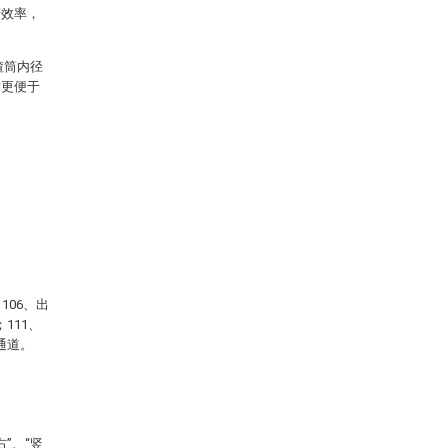
产效率，
渣筒内径
时更便于
106、出
111、
通道。
”、“竖