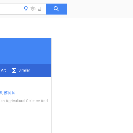
 Art
Similar
华
苏帅帅
an Agricultural Science And