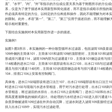
直”、“水平”、“内”、“外”等指示的方位或位置关系为基于附图所示的方位
系，仅是为了便于描述本实用新型和简化描述，而不是指示或暗示所指的
件必须具有特定的方位、以特定的方位构造和操作，因此不能理解为对本
的限制。此外，术语“第一”、“第二”、“第三”仅用于描述目的，而不能理解
暗示相对重要性。
下面结合实施例对本实用新型作进一步的描述。
实施例1
如图1-图3所示，本实施例的一种分散型循环水过滤器，包括滤筒109及套
109外侧的主筒体101，主筒体101和滤筒109的顶部密封，主筒体101和滤筒
形成排污通道114，滤筒109内部为过滤通道113，主筒体101侧边设有与排
114相通的进水口102，主筒体101底部设有出水口105，出水口105与过滤通
通且与排污通道114封闭，主筒体101的底部侧边设有与排污通道114相通
104，排渣口104上安装有控制阀门。
具体地，进水口102端部设有进口法兰107，出水口105端部设有出口法兰1
时进水口102与现场污水进水管相连，用于对污水进行处理，出水口105则
水管相连，将过滤后的水排出，出水口105上设有阀门；进水口102和出水口
用高度逐渐降低的倾斜式设计。待处理的污水经进水口102进入排污通道11
杂质异物被滤筒109过滤在外并自动沉降，过滤水则进入滤筒109直接经过滤
排入出水口105中，实现污水过滤处理。