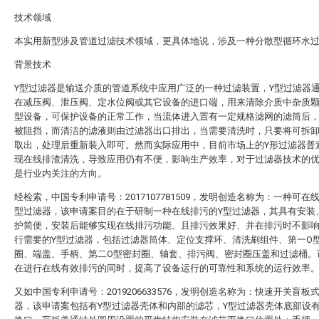
技术领域
本实用新型涉及管道过滤技术领域，更具体地说，涉及一种分散型循环水
背景技术
Y型过滤器是输送介质的管道系统中应用广泛的一种过滤装置，Y型过滤器
在减压阀、泄压阀、定水位阀或其它设备的进口端，用来清除介质中杂质
型设备，可保护设备的正常工作，当流体进入置有一定规格滤网的滤筒后
被阻挡，而清洁的滤液则由过滤器出口排出，当需要清洗时，只要将可拆
取出，处理后重新装入即可。然而实际应用中，目前市场上的Y形过滤器普
现在线排渣清洗，导致应用仍有不便，影响生产效率，对于过滤器技术的
是行业内关注的方向。
经检索，中国专利申请号：2017107781509，发明创造名称为：一种可在
型过滤器，该申请案目的在于研制一种在线排污的Y型过滤器，其具有安装
护简便，安装后能够实现在线排污功能、且排污效果好、并在排污时不影
行需要的Y型过滤器，包括过滤器筒体、定位支撑环、清洗刷组件、第一O
圈、端盖、手柄、第二O型密封圈、轴套、排污阀、密封圈压盖和过滤桶。
在进行在线有效排污的同时，提高了设备运行的可靠性和系统的运行效率
又如中国专利申请号：2019206633576，发明创造名称为：快速开关盲板
器，该申请案包括有Y型过滤器壳体和内部的滤芯，Y型过滤器壳体底部设