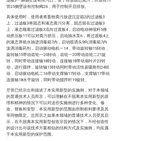
滤板3一侧侧壁设有排污口，便于排放固态粪污；所述排污
管25侧壁设有控制阀26，用于控制开启排放。
具体使用时，使用者将畜牧粪污放进沉淀箱2的过滤板3
上，过滤板3将固态和液态粪污分离，固态留在过滤板3
上，液态顺着过滤板3流向过渡板4，启动电动伸缩杆5推
动挤压板11可以对粪污挤压，启动抽水泵6，将过渡板4上
的液态养殖水抽进消毒箱7内，启动喷洒头9向消毒箱7内
泼洒消毒药剂，启动驱动电机一14，带动旋转轴15转动，
旋转轴15带动齿轮一20转动，齿轮一20带动齿轮二21旋
转，同时带动连接轴18转动，连接轴18带动扇叶片23转
动，进行搅拌，旋转轴15转动同时带动活性炭吸附剂24转
动，启动驱动电机二16带动支撑轴17转动，支撑轴17带动
连接轴18水平旋转，同时带动搅拌杆19旋转。
尽管已经示出和描述了本实用新型的实施例，对于本领域
的普通技术人员而言，可以理解在不脱离本实用新型的原
理和精神的情况下可以对这些实施例进行多种变化、修
改、替换和变型，本实用新型的范围由所附权利要求及其
等同物限定。总而言之如果本领域的普通技术人员受其启
示，在不脱离本实用新型创造宗旨的情况下，不经创造性
的设计出与该技术方案相似的结构方式及实施例，均应属
于本实用新型的保护范围。