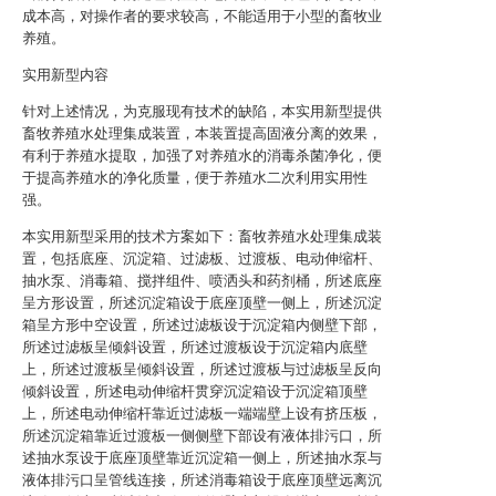
成本高，对操作者的要求较高，不能适用于小型的畜牧业
养殖。
实用新型内容
针对上述情况，为克服现有技术的缺陷，本实用新型提供
畜牧养殖水处理集成装置，本装置提高固液分离的效果，
有利于养殖水提取，加强了对养殖水的消毒杀菌净化，便
于提高养殖水的净化质量，便于养殖水二次利用实用性
强。
本实用新型采用的技术方案如下：畜牧养殖水处理集成装
置，包括底座、沉淀箱、过滤板、过渡板、电动伸缩杆、
抽水泵、消毒箱、搅拌组件、喷洒头和药剂桶，所述底座
呈方形设置，所述沉淀箱设于底座顶壁一侧上，所述沉淀
箱呈方形中空设置，所述过滤板设于沉淀箱内侧壁下部，
所述过滤板呈倾斜设置，所述过渡板设于沉淀箱内底壁
上，所述过渡板呈倾斜设置，所述过渡板与过滤板呈反向
倾斜设置，所述电动伸缩杆贯穿沉淀箱设于沉淀箱顶壁
上，所述电动伸缩杆靠近过滤板一端端壁上设有挤压板，
所述沉淀箱靠近过渡板一侧侧壁下部设有液体排污口，所
述抽水泵设于底座顶壁靠近沉淀箱一侧上，所述抽水泵与
液体排污口呈管线连接，所述消毒箱设于底座顶壁远离沉