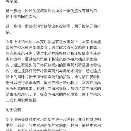
毒杀菌。
进一步地，所述沉淀箱靠近过滤板一侧侧壁设有排污口，
便于排放固态粪污。
进一步地，所述排污管侧壁设有控制阀，用于控制开启排
放。
采用上述结构后，本实用新型有益效果如下：本实用新型
畜牧养殖水处理集成装置，通过此装置沉淀箱便于将粪污
固态和液态分离，通过电动伸缩杆推动挤压板提高固液分
离的效率，通过抽水泵便于将液态的养殖水抽进消毒箱
内，通过喷洒头便于将药剂桶内的消毒药剂喷洒进消毒箱
内，通过搅拌杆便于将消毒药剂与养殖水混合，通过连接
轴上的扇叶片便于加强消毒药剂的扩散，通过活性炭吸附
剂可以进行消毒杀菌，提高养殖水净化程度，本装置提高
固液分离的效果，有利于养殖水提取，加强了对养殖水的
消毒杀菌净化，便于提高养殖水的净化质量，便于养殖水
二次利用实用性强。
附图说明
附图用来提供对本实用新型的进一步理解，并且构成说明
书的一部分，与本实用新型的实施例一起用于解释本实用