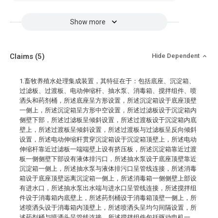
Show more
Claims
(5)
Hide Dependent
1.畜牧养殖水处理集成装置，其特征在于：包括底座、沉淀箱、
过滤板、过渡板、电动伸缩杆、抽水泵、消毒箱、搅拌组件、喷
洒头和药剂桶，所述底座呈方形设置，所述沉淀箱设于底座顶壁
一侧上，所述沉淀箱呈方形中空设置，所述过滤板设于沉淀箱内
侧壁下部，所述过滤板呈倾斜设置，所述过渡板设于沉淀箱内底
壁上，所述过渡板呈倾斜设置，所述过渡板与过滤板呈反向倾斜
设置，所述电动伸缩杆贯穿沉淀箱设于沉淀箱顶壁上，所述电动
伸缩杆靠近过滤板一端端壁上设有挤压板，所述沉淀箱靠近过渡
板一侧侧壁下部设有液体排污口，所述抽水泵设于底座顶壁靠近
沉淀箱一侧上，所述抽水泵与液体排污口呈管线连接，所述消毒
箱设于底座顶壁远离沉淀箱一侧上，所述消毒箱一侧侧壁上部设
有进水口，所述抽水泵出水端与进水口呈管线连接，所述搅拌组
件设于消毒箱内底壁上，所述药剂桶设于消毒箱顶壁一侧上，所
述喷洒头设于消毒箱内顶壁上，所述喷洒头呈均匀间隔设置，所
述药剂桶与喷洒头呈管线连接，所述搅拌组件包括驱动电机一、