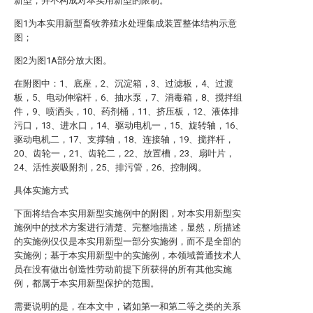
新型，并不构成对本实用新型的限制。
图1为本实用新型畜牧养殖水处理集成装置整体结构示意
图；
图2为图1A部分放大图。
在附图中：1、底座，2、沉淀箱，3、过滤板，4、过渡
板，5、电动伸缩杆，6、抽水泵，7、消毒箱，8、搅拌组
件，9、喷洒头，10、药剂桶，11、挤压板，12、液体排
污口，13、进水口，14、驱动电机一，15、旋转轴，16、
驱动电机二，17、支撑轴，18、连接轴，19、搅拌杆，
20、齿轮一，21、齿轮二，22、放置槽，23、扇叶片，
24、活性炭吸附剂，25、排污管，26、控制阀。
具体实施方式
下面将结合本实用新型实施例中的附图，对本实用新型实
施例中的技术方案进行清楚、完整地描述，显然，所描述
的实施例仅仅是本实用新型一部分实施例，而不是全部的
实施例；基于本实用新型中的实施例，本领域普通技术人
员在没有做出创造性劳动前提下所获得的所有其他实施
例，都属于本实用新型保护的范围。
需要说明的是，在本文中，诸如第一和第二等之类的关系