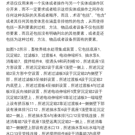
术语仅仅用来将一个实体或者操作与另一个实体或操作区
分开来，而不一定要求或者暗示这些实体或操作之间存在
任何这种实际的关系或者顺序。而且，术语“包括”、“包含”
或者其任何其他变体意在涵盖非排他性的包含，从而使得
包括一系列要素的过程、方法、物品或者设备不仅包括那
些要素，而且还包括没有明确列出的其他要素，或者是还
包括为这种过程、方法、物品或者设备所固有的要素。
如图1-2所示，畜牧养殖水处理集成装置，它包括底座1、
沉淀箱2、过滤板3、过渡板4、电动伸缩杆5、抽水泵6、
消毒箱7、搅拌组件8、喷洒头9和药剂桶10，所述底座1呈
方形设置，所述沉淀箱2设于底座1顶壁一侧上，所述沉淀
箱2呈方形中空设置，所述过滤板3设于沉淀箱2内侧壁下
部，所述过滤板3呈倾斜设置，所述过渡板4设于沉淀箱2
内底壁上，所述过渡板4呈倾斜设置，所述过渡板4与过滤
板3呈反向倾斜设置，所述电动伸缩杆5贯穿沉淀箱2设于
沉淀箱2顶壁上，所述电动伸缩杆5靠近过滤板3一端端壁
上设有挤压板11，所述沉淀箱2靠近过渡板4一侧侧壁下部
设有液体排污口12，所述抽水泵6设于底座1顶壁靠近沉淀
箱2一侧上，所述抽水泵6与液体排污口12呈管线连接，所
述消毒箱7设于底座1顶壁远离沉淀箱2一侧上，所述消毒
箱7一侧侧壁上部设有进水口13，所述抽水泵6出水端与进
水口13呈管线连接，所述搅拌组件8设于消毒箱7内底壁