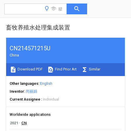
畜牧养殖水处理集成装置
CN214571215U
China
Download PDF
Find Prior Art
Similar
Other languages
English
Inventor
尚丽娟
Current Assignee
Individual
Worldwide applications
2021
CN