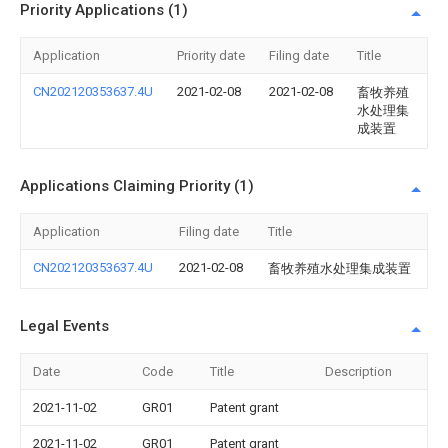
Priority Applications (1)
Application
Priority date
Filing date
Title
CN202120353637.4U
2021-02-08
2021-02-08
畜牧养殖
水处理集
成装置
Applications Claiming Priority (1)
Application
Filing date
Title
CN202120353637.4U
2021-02-08
畜牧养殖水处理集成装置
Legal Events
Date
Code
Title
Description
2021-11-02
GR01
Patent grant
2021-11-02
GR01
Patent grant