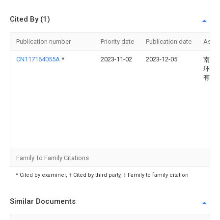
Cited By (1)
Publication number
Priority date
Publication date
Assi
CN117164055A
*
2023-11-02
2023-12-05
南通
环保
有限
Family To Family Citations
* Cited by examiner, † Cited by third party, ‡ Family to family citation
Similar Documents