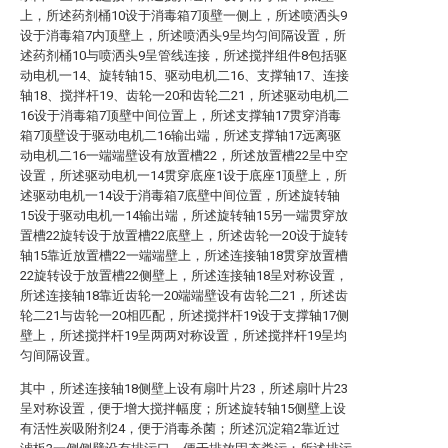
上，所述药剂桶10设于消毒箱7顶壁一侧上，所述喷洒头9
设于消毒箱7内顶壁上，所述喷洒头9呈均匀间隔设置，所
述药剂桶10与喷洒头9呈管线连接，所述搅拌组件8包括驱
动电机一14、旋转轴15、驱动电机二16、支撑轴17、连接
轴18、搅拌杆19、齿轮一20和齿轮二21，所述驱动电机二
16设于消毒箱7顶壁中间位置上，所述支撑轴17贯穿消毒
箱7顶壁设于驱动电机二16输出端，所述支撑轴17远离驱
动电机二16一端端壁设有放置槽22，所述放置槽22呈中空
设置，所述驱动电机一14贯穿底座1设于底座1顶壁上，所
述驱动电机一14设于消毒箱7底壁中间位置，所述旋转轴
15设于驱动电机一14输出端，所述旋转轴15另一端贯穿放
置槽22旋转设于放置槽22底壁上，所述齿轮一20设于旋转
轴15靠近放置槽22一端端壁上，所述连接轴18贯穿放置槽
22旋转设于放置槽22侧壁上，所述连接轴18呈对称设置，
所述连接轴18靠近齿轮一20端端壁设有齿轮二21，所述齿
轮二21与齿轮一20相匹配，所述搅拌杆19设于支撑轴17侧
壁上，所述搅拌杆19呈两两对称设置，所述搅拌杆19呈均
匀间隔设置。
其中，所述连接轴18侧壁上设有扇叶片23，所述扇叶片23
呈对称设置，便于增大搅拌幅度；所述旋转轴15侧壁上设
有活性炭吸附剂24，便于消毒杀菌；所述沉淀箱2靠近过