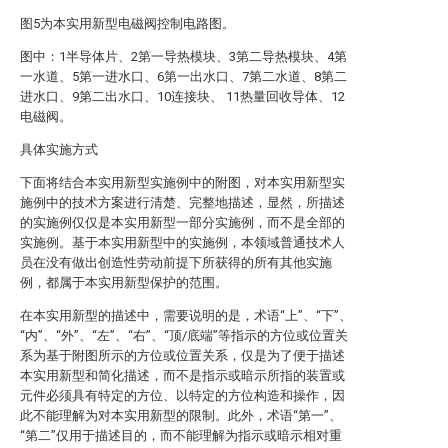
图5为本实用新型电磁阀控制电路图。
图中：1半导体片、2第一导热模块、3第二导热模块、4第
一水道、5第一进水口、6第一出水口、7第二水道、8第二
进水口、9第二出水口、10连接块、 11热量回收导体、12
电磁阀。
具体实施方式
下面将结合本实用新型实施例中的附图，对本实用新型实
施例中的技术方案进行清楚、完整地描述，显然，所描述
的实施例仅仅是本实用新型一部分实施例，而不是全部的
实施例。基于本实用新型中的实施例，本领域普通技术人
员在没有做出创造性劳动前提下所获得的所有其他实施
例，都属于本实用新型保护的范围。
在本实用新型的描述中，需要说明的是，术语“上”、“下”、
“内”、“外”、“左”、“右”、“顶/底端”等指示的方位或位置关
系为基于附图所示的方位或位置关系，仅是为了便于描述
本实用新型和简化描述，而不是指示或暗示所指的装置或
元件必须具有特定的方位、以特定的方位构造和操作，因
此不能理解为对本实用新型的限制。此外，术语“第一”、
“第二”仅用于描述目的，而不能理解为指示或暗示相对重