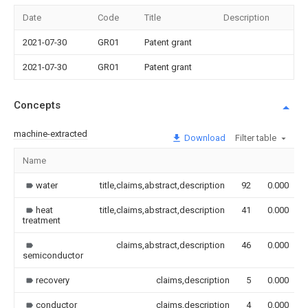
Date
Code
Title
Description
2021-07-30
GR01
Patent grant
2021-07-30
GR01
Patent grant
Concepts
machine-extracted
Download
Filter table
Name
water
title,claims,abstract,description
92
0.000
heat
title,claims,abstract,description
41
0.000
treatment
claims,abstract,description
46
0.000
semiconductor
recovery
claims,description
5
0.000
conductor
claims,description
4
0.000