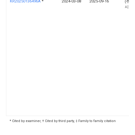
KR20250136496A
*
2024-03-08
2025-09-16
(주)
시스
* Cited by examiner, † Cited by third party, ‡ Family to family citation