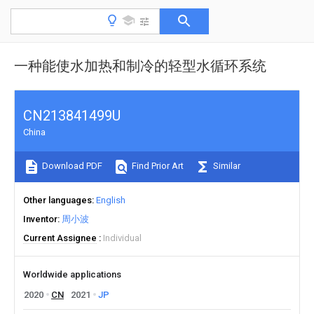
一种能使水加热和制冷的轻型水循环系统
CN213841499U
China
Download PDF
Find Prior Art
Similar
Other languages
English
Inventor
周小波
Current Assignee
Individual
Worldwide applications
2020
CN
2021
JP