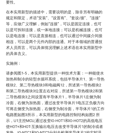
要性。
在本实用新型的描述中，需要说明的是，除非另有明确的
规定和限定，术语“安装”、“设置有”、“套设/接”、“连接”
等，应做广义理解，例如“连接”，可以是固定连接，也可
以是可拆卸连接，或一体地连接；可以是机械连接，也可
以是电连接；可以是直接相连，也可以通过中间媒介间接
相连，可以是两个元件内部的连通。对于本领域的普通技
术人员而言，可以具体情况理解上述术语在本实用新型中
的具体含义。
实施例：
请参阅图1-5，本实用新型提供一种技术方案：一种能使水
加热和制冷的轻型水循环系统，包括半导体片1、第一导热
模块2、第二导热模块3和电磁阀12，所述第一导热模块2
和第二导热模块3位置左右对应，所述第一导热模块2和第
二导热模块3之间设置有半导体片1，半导体片1左侧为制
冷面，右侧为加热面，通过改变半导体片1电压正负极方向
可将左侧变为加热面，右侧变为制冷面，半导体片1的工作
电路图如图3所示，本实用新型的电路控制结构如图2 所
示，U1主控MCU,通过改变IO-HOT1和IO-HOT2的高低电压
使HOT+和HOT-互换输出电压去改变半导体片1的制冷或者
发热，IO-NTC1和IO-NTC2分别去检测半导体片1的实时温