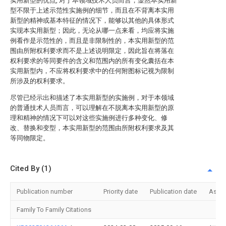
实用新型的优点, 对于本领域技术人员而言，显然本实用新
型不限于上述示范性实施例的细节，而且在不背离本实用
新型的精神或基本特征的情况下，能够以其他的具体形式
实现本实用新型；因此，无论从哪一点来看，均应将实施
例看作是示范性的，而且是非限制性的，本实用新型的范
围由所附权利要求而不是上述说明限定，因此旨在将落在
权利要求的等同要件的含义和范围内的所有变化囊括在本
实用新型内，不应将权利要求中的任何附图标记视为限制
所涉及的权利要求。
尽管已经示出和描述了本实用新型的实施例，对于本领域
的普通技术人员而言，可以理解在不脱离本实用新型的原
理和精神的情况下可以对这些实施例进行多种变化、修
改、替换和变型，本实用新型的范围由所附权利要求及其
等同物限定。
Cited By (1)
Publication number
Priority date
Publication date
Assi
Family To Family Citations