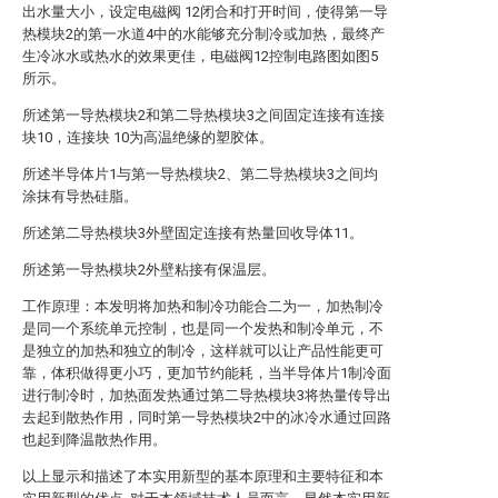
出水量大小，设定电磁阀 12闭合和打开时间，使得第一导
热模块2的第一水道4中的水能够充分制冷或加热，最终产
生冷冰水或热水的效果更佳，电磁阀12控制电路图如图5
所示。
所述第一导热模块2和第二导热模块3之间固定连接有连接
块10，连接块 10为高温绝缘的塑胶体。
所述半导体片1与第一导热模块2、第二导热模块3之间均
涂抹有导热硅脂。
所述第二导热模块3外壁固定连接有热量回收导体11。
所述第一导热模块2外壁粘接有保温层。
工作原理：本发明将加热和制冷功能合二为一，加热制冷
是同一个系统单元控制，也是同一个发热和制冷单元，不
是独立的加热和独立的制冷，这样就可以让产品性能更可
靠，体积做得更小巧，更加节约能耗，当半导体片1制冷面
进行制冷时，加热面发热通过第二导热模块3将热量传导出
去起到散热作用，同时第一导热模块2中的冰冷水通过回路
也起到降温散热作用。
以上显示和描述了本实用新型的基本原理和主要特征和本