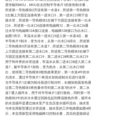
度传输到MCU，MCU在去控制半导体片1的发热制冷量，
所述第一导热模块2开设有第一水道4，所述第一导热模块
2左侧上方固定连接有第一进水口5，第一进水口5用于连
接水管，所述第一导热模块2左侧下方固定连接有第一出水
口6，所述第一出水口6连接有电磁阀12，第一出水口6通
过水管与电磁阀12A接口连接，电磁阀12B接口为出水口，
如图1所示，常温水从第一进水口5进入第一水道4后，被
半导体片1制冷，变为冷水，从第一出水口6排出，所述第
二导热模块3开设有第二水道7，所述第二导热模块3右侧
上方固定连接有第二进水口8，所述第二导热模块3右侧下
方固定连接有第二出水口9，第二进水口8和第二出水口9
用于和外界的水管连接，常温水从第二进水口8进入第二水
道7，被半导体片1加热，变为热水，从第二出水口9排
出，使得第二导热模块3散热效果更好，第一水道4中的水
为清水，通过半导体片1 将清水加热或制冷后进行使用，
当半导体片1左侧为制冷面进行制冷时，右侧加热面发热通
过第二导热模块3将热量传导到第二水道7的水中，第二水
道7 通入循环水，用于对半导体片1进行散热，同时第一导
热模块2中的冰冷水通过回路也起到降温散热作用，循环水
的水流循环是通过抽水泵产生负压使水循环流动，抽水泵
与本实用新型通过水管连接，抽水泵的工作电路图如图4所
示，本实用新型采用电磁阀12控制水量，其目的是能保证