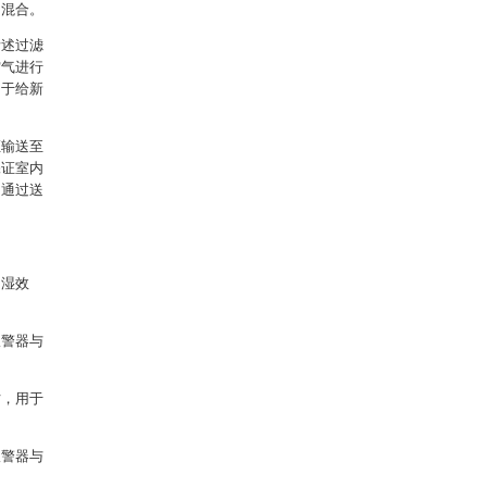
的混合。
所述过滤
空气进行
用于给新
证输送至
保证室内
，通过送
加湿效
报警器与
时，用于
报警器与