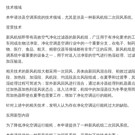
技术领域
本申请涉及空调系统的技术领域，尤其是涉及一种新风机组二次回风系统
背景技术
新风机组即带有高效空气净化过滤器的新风机组，广泛用于有净化要求的
车间或生物洁净室。净化空调是空调行业中的一个重要分支，在电子、制
物、医疗、食品、航天、精密仪器等领域都有非常广泛的应用。新风机组
调系统中最重要的设备之一，用于对送入洁净室的空气进行热湿处理、过
加压输送。
相关技术的新风机组大都采用一次回风，具体由新回风混合段、初效过滤
段、加热段、加湿段、风机段、均流段及出风段组成，在夏季和过渡季，
湿处理过程可简述为：室外新风回风进行混合，通过表冷器处理到机器露
过加热器加热到送风状态点，送入洁净室，机组中的加湿器仅为冬季使用
而加热器即使在夏季也需要工作，增加了净化空调运行的能耗。
针对上述中的相关技术，发明人认为存在净化空调运行能耗过大的缺陷。
实用新型内容
为了降低净化空调运行能耗，本申请提供了一种新风机组二次回风系统。