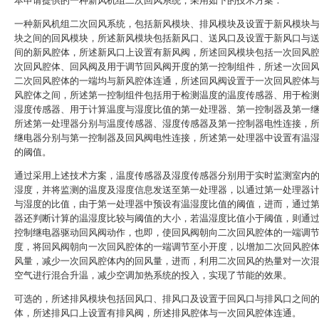
本申请提供的一种新风机组二次回风系统，采用如下的技术方案：
一种新风机组二次回风系统，包括新风模块、排风模块及设置于新风模块
块之间的回风模块，所述新风模块包括新风口、送风口及设置于新风口与
间的新风腔体，所述新风口上设置有新风阀，所述回风模块包括一次回风
次回风腔体、回风阀及用于调节回风阀开度的第一控制组件，所述一次回
二次回风腔体的一端均与新风腔体连通，所述回风阀设置于一次回风腔体
风腔体之间，所述第一控制组件包括用于检测温度的温度传感器、用于检
湿度传感器、用于计算温度与湿度比值的第一处理器、第一控制器及第一
所述第一处理器分别与温度传感器、湿度传感器及第一控制器电性连接，
继电器分别与第一控制器及回风阀电性连接，所述第一处理器中设置有温
的阈值。
通过采用上述技术方案，温度传感器及湿度传感器分别用于实时监测室内
湿度，并将监测的温度及湿度信息发送至第一处理器，以通过第一处理器
与湿度的比值，由于第一处理器中预设有温湿度比值的阈值，进而，通过
器还判断计算的温湿度比较与阈值的大小，若温湿度比值小于阈值，则通
控制继电器驱动回风阀动作，也即，使回风阀朝向二次回风腔体的一端调
度，将回风阀朝向一次回风腔体的一端调节至小开度，以增加二次回风腔
风量，减少一次回风腔体内的回风量，进而，利用二次回风的热量对一次
空气进行混合升温，减少空调加热系统的投入，实现了节能的效果。
可选的，所述排风模块包括回风口、排风口及设置于回风口与排风口之间
体，所述排风口上设置有排风阀，所述排风腔体与一次回风腔体连通。