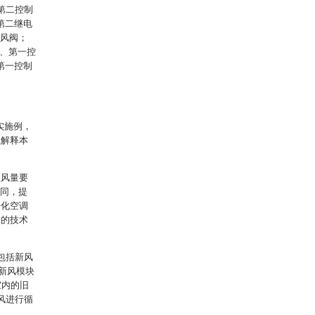
、第二控制
、第二继电
排风阀；
3、第一控
、第一控制
实施例，
以解释本
组风量要
不同，提
净化空调
内的技术
包括新风
，新风模块
室内的旧
风进行循