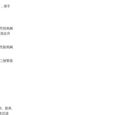
时，用于
节回风阀
行混合升
节新风阀
二报警器
3、新风
效过滤