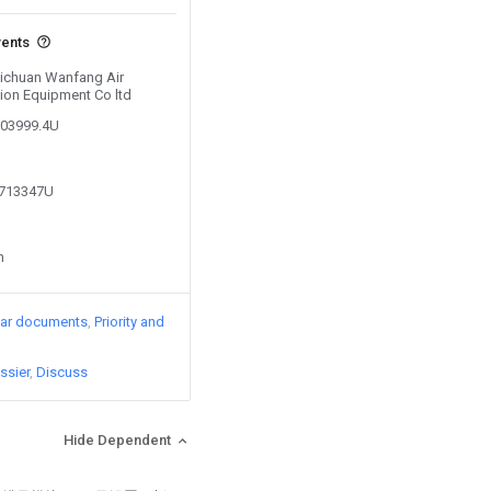
vents
 Sichuan Wanfang Air
tion Equipment Co ltd
903999.4U
3713347U
n
lar documents
Priority and
ssier
Discuss
Hide Dependent