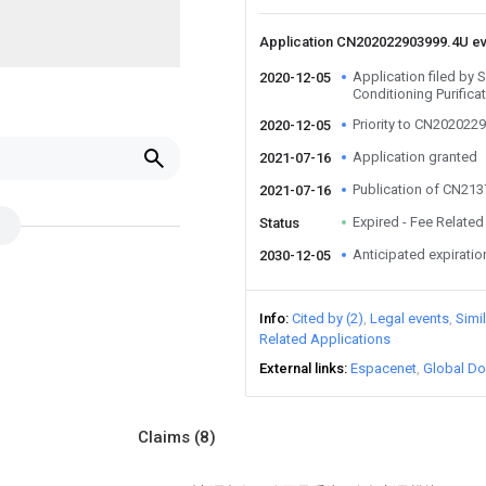
Application CN202022903999.4U e
Application filed by
2020-12-05
Conditioning Purifica
Priority to CN202022
2020-12-05
Application granted
2021-07-16
Publication of CN21
2021-07-16
Expired - Fee Related
Status
Anticipated expiratio
2030-12-05
Info
Cited by (2)
Legal events
Simi
Related Applications
External links
Espacenet
Global Do
Claims
(8)