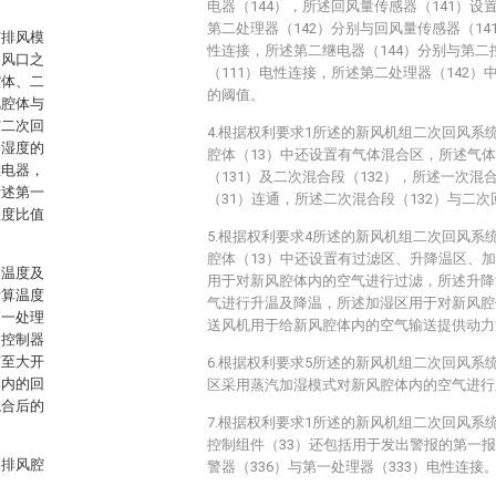
电器（144），所述回风量传感器（141）设
第二处理器（142）分别与回风量传感器（14
与排风模
性连接，所述第二继电器（144）分别与第二
送风口之
（111）电性连接，所述第二处理器（142
腔体、二
的阈值。
风腔体与
与二次回
4.根据权利要求1所述的新风机组二次回风系
测湿度的
腔体（13）中还设置有气体混合区，所述气
继电器，
（131）及二次混合段（132），所述一次混
所述第一
（31）连通，所述二次混合段（132）与二次
湿度比值
5.根据权利要求4所述的新风机组二次回风系
腔体（13）中还设置有过滤区、升降温区、
的温度及
用于对新风腔体内的空气进行过滤，所述升降
计算温度
气进行升温及降温，所述加湿区用于对新风腔
第一处理
送风机用于给新风腔体内的空气输送提供动力
过控制器
节至大开
6.根据权利要求5所述的新风机组二次回风系
体内的回
区采用蒸汽加湿模式对新风腔体内的空气进行
混合后的
7.根据权利要求1所述的新风机组二次回风系
控制组件（33）还包括用于发出警报的第一报
的排风腔
警器（336）与第一处理器（333）电性连接