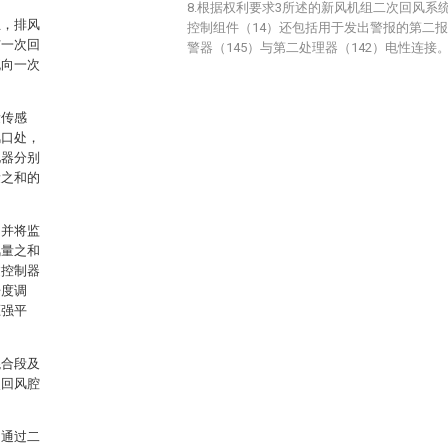
8.根据权利要求3所述的新风机组二次回风系
且，排风
控制组件（14）还包括用于发出警报的第二报
与一次回
警器（145）与第二处理器（142）电性连接
流向一次
量传感
风口处，
电器分别
量之和的
，并将监
风量之和
过控制器
开度调
压强平
混合段及
次回风腔
，通过二