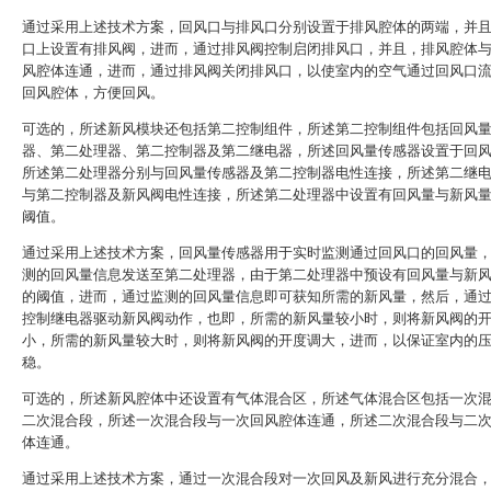
通过采用上述技术方案，回风口与排风口分别设置于排风腔体的两端，并
口上设置有排风阀，进而，通过排风阀控制启闭排风口，并且，排风腔体
风腔体连通，进而，通过排风阀关闭排风口，以使室内的空气通过回风口
回风腔体，方便回风。
可选的，所述新风模块还包括第二控制组件，所述第二控制组件包括回风
器、第二处理器、第二控制器及第二继电器，所述回风量传感器设置于回
所述第二处理器分别与回风量传感器及第二控制器电性连接，所述第二继
与第二控制器及新风阀电性连接，所述第二处理器中设置有回风量与新风
阈值。
通过采用上述技术方案，回风量传感器用于实时监测通过回风口的回风量
测的回风量信息发送至第二处理器，由于第二处理器中预设有回风量与新
的阈值，进而，通过监测的回风量信息即可获知所需的新风量，然后，通
控制继电器驱动新风阀动作，也即，所需的新风量较小时，则将新风阀的
小，所需的新风量较大时，则将新风阀的开度调大，进而，以保证室内的
稳。
可选的，所述新风腔体中还设置有气体混合区，所述气体混合区包括一次
二次混合段，所述一次混合段与一次回风腔体连通，所述二次混合段与二
体连通。
通过采用上述技术方案，通过一次混合段对一次回风及新风进行充分混合