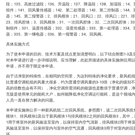
段；135、高效过滤段；136、升温段；137、降温段；138、加湿段；14
组件；141、回风量传感器；142、第二处理器；143、第二控制器；144
器；145、第二报警器；2、排风模块；21、回风口；22、排风口；221、
23、排风腔体；3、回风模块；31、一次回风腔体；32、二次回风腔体；3
制组件；331、温度传感器；332、湿度传感器；333、第一处理器；334
器；335、第一继电器；336、第一报警器；34、回风阀。
具体实施方式
为了使本申请的目的、技术方案及优点更加清楚明白，以下结合附图1-3及
对本申请进行进一步详细说明。应当理解，此处所描述的具体实施例仅用
申请，并不用于限定本申请。
由于洁净室的特殊性，在相同的空间里，为达到特殊的净化要求，新风机
比普通空调机组的风量大很多，约为普通空调风量的3-10倍（净化的级别
高的倍数也会有不同），净化空调所需消耗的能源也是数倍于普通空调，
无疑是使用单元的能耗大户，如何能降低净化空调运行能耗，是这个领域
人员一直在努力解决的问题。
本申请实施例公开一种新风机组二次回风系统。参照图1，该二次回风系统
模块1、排风模块2及位于新风模块1与排风模块2之间的回风模块3，其中
1用于将室外的新风输送至室内，以保持室内空气清新，排风模块2用于将
风输送至室外，以保持室内与室外的空气流通，回风模块3用于对室内的旧
环。