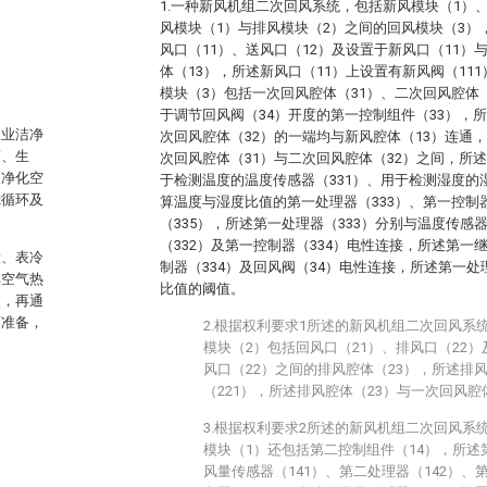
1.一种新风机组二次回风系统，包括新风模块（1）
风模块（1）与排风模块（2）之间的回风模块（3）
风口（11）、送风口（12）及设置于新风口（11）
。
体（13），所述新风口（11）上设置有新风阀（11
模块（3）包括一次回风腔体（31）、二次回风腔体（
于调节回风阀（34）开度的第一控制组件（33），
工业洁净
次回风腔体（32）的一端均与新风腔体（13）连通
药、生
次回风腔体（31）与二次回风腔体（32）之间，所
是净化空
于检测温度的温度传感器（331）、用于检测湿度的
滤循环及
算温度与湿度比值的第一处理器（333）、第一控制器
（335），所述第一处理器（333）分别与温度传感器
（332）及第一控制器（334）电性连接，所述第一
段、表冷
制器（334）及回风阀（34）电性连接，所述第一处
其空气热
比值的阈值。
点，再通
而准备，
2.根据权利要求1所述的新风机组二次回风系
模块（2）包括回风口（21）、排风口（22）
风口（22）之间的排风腔体（23），所述排
（221），所述排风腔体（23）与一次回风腔
3.根据权利要求2所述的新风机组二次回风系
模块（1）还包括第二控制组件（14），所述
风量传感器（141）、第二处理器（142）、