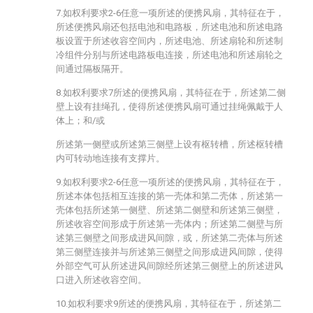
7.如权利要求2-6任意一项所述的便携风扇，其特征在于，
所述便携风扇还包括电池和电路板，所述电池和所述电路
板设置于所述收容空间内，所述电池、所述扇轮和所述制
冷组件分别与所述电路板电连接，所述电池和所述扇轮之
间通过隔板隔开。
8.如权利要求7所述的便携风扇，其特征在于，所述第二侧
壁上设有挂绳孔，使得所述便携风扇可通过挂绳佩戴于人
体上；和/或
所述第一侧壁或所述第三侧壁上设有枢转槽，所述枢转槽
内可转动地连接有支撑片。
9.如权利要求2-6任意一项所述的便携风扇，其特征在于，
所述本体包括相互连接的第一壳体和第二壳体，所述第一
壳体包括所述第一侧壁、所述第二侧壁和所述第三侧壁，
所述收容空间形成于所述第一壳体内；所述第二侧壁与所
述第三侧壁之间形成进风间隙，或，所述第二壳体与所述
第三侧壁连接并与所述第三侧壁之间形成进风间隙，使得
外部空气可从所述进风间隙经所述第三侧壁上的所述进风
口进入所述收容空间。
10.如权利要求9所述的便携风扇，其特征在于，所述第二