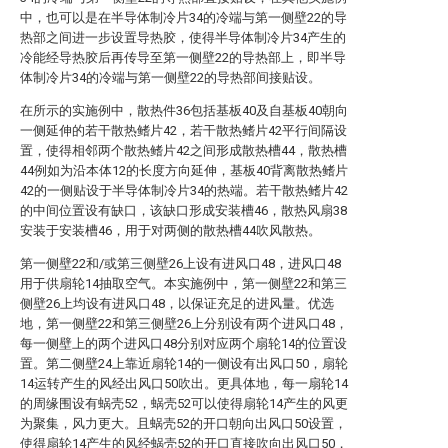
中，也可以是在半导体制冷片34的冷端与第一侧壁22的导
热部之间进一步设置导热胶，使得半导体制冷片34产生的
冷能经导热胶后再传导至第一侧壁22的导热部上，即半导
体制冷片34的冷端与第一侧壁22的导热部间接贴设。
在所示的实施例中，散热件36包括基板40及自基板40朝向
一侧延伸的若干散热鳍片42，若干散热鳍片42平行间隔设
置，使得相邻两个散热鳍片42之间形成散热槽44，散热槽
44例如为沿本体12的长度方向延伸，基板40背离散热鳍片
42的一侧贴设于半导体制冷片34的热端。若干散热鳍片42
的中间位置设有缺口，该缺口形成安装槽46，散热风扇38
安装于安装槽46，用于对两侧的散热槽44吹风散热。
第一侧壁22和/或第三侧壁26上设有进风口48，进风口48
用于供扇轮14抽取空气。本实施例中，第一侧壁22和第三
侧壁26上均设有进风口48，以保证充足的进风量。优选
地，第一侧壁22和第三侧壁26上分别设有两个进风口48，
每一侧壁上的两个进风口48分别对应两个扇轮14的位置设
置。第二侧壁24上靠近扇轮14的一侧设有出风口50，扇轮
14运转产生的风经出风口50吹出。更具体地，每一扇轮14
的周缘围设有蜗壳52，蜗壳52可以使得扇轮14产生的风更
为聚集，风力更大。且蜗壳52的开口朝向出风口50设置，
使得扇轮14产生的风经蜗壳52的开口直接吹向出风口50，