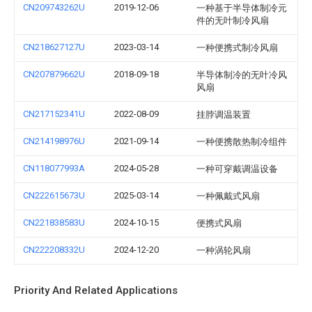
CN209743262U
2019-12-06
一种基于半导体制冷元
件的无叶制冷风扇
CN218627127U
2023-03-14
一种便携式制冷风扇
CN207879662U
2018-09-18
半导体制冷的无叶冷风
风扇
CN217152341U
2022-08-09
挂脖调温装置
CN214198976U
2021-09-14
一种便携散热制冷组件
CN118077993A
2024-05-28
一种可穿戴调温设备
CN222615673U
2025-03-14
一种佩戴式风扇
CN221838583U
2024-10-15
便携式风扇
CN222208332U
2024-12-20
一种涡轮风扇
Priority And Related Applications