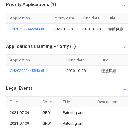
Priority Applications (1)
Application
Priority date
Filing date
Title
CN202022445843.6U
2020-10-28
2020-10-28
便携风扇
Applications Claiming Priority (1)
Application
Filing date
Title
CN202022445843.6U
2020-10-28
便携风扇
Legal Events
Date
Code
Title
Description
2021-07-09
GR01
Patent grant
2021-07-09
GR01
Patent grant