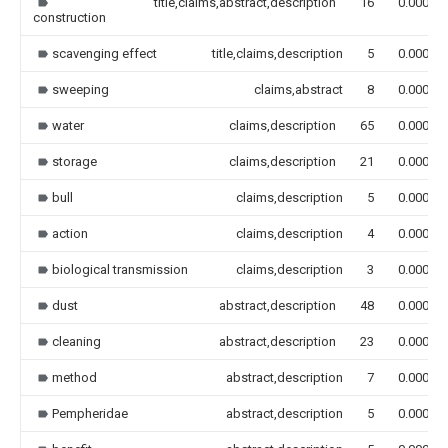
title,claims,abstract,description
16
0.000
construction
scavenging effect
title,claims,description
5
0.000
sweeping
claims,abstract
8
0.000
water
claims,description
65
0.000
storage
claims,description
21
0.000
bull
claims,description
5
0.000
action
claims,description
4
0.000
biological transmission
claims,description
3
0.000
dust
abstract,description
48
0.000
cleaning
abstract,description
23
0.000
method
abstract,description
7
0.000
Pempheridae
abstract,description
5
0.000