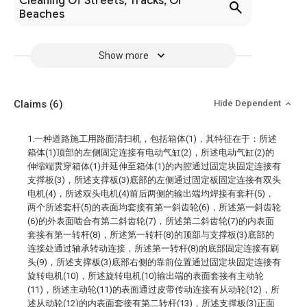
Cleaning Of Streets, Tracks, Or
Beaches
Show more
Claims
(6)
Hide Dependent
1.一种道路施工用路面清扫机，包括箱体(1)，其特征在于：所述
箱体(1)顶部的左侧固定连接有电动气缸(2)，所述电动气缸(2)的
伸缩端贯穿箱体(1)并延伸至箱体(1)的内腔通过固定块固定连接有
支撑板(3)，所述支撑板(3)底部的左侧通过固定板固定连接有双头
电机(4)，所述双头电机(4)前后两侧的输出端均焊接有套杆(5)，
两个所述套杆(5)的表面均套接有第一斜齿轮(6)，所述第一斜齿轮
(6)的外表面啮合有第二斜齿轮(7)，所述第二斜齿轮(7)的内表面
套接有第一转杆(8)，所述第一转杆(8)的顶部与支撑板(3)底部的
连接处通过轴承转动连接，所述第一转杆(8)的底部固定连接有刷
头(9)，所述支撑板(3)底部右侧的靠前位置通过固定块固定连接有
旋转电机(10)，所述旋转电机(10)输出端的表面套接有主动轮
(11)，所述主动轮(11)的表面通过皮带传动连接有从动轮(12)，所
述从动轮(12)的内表面套接有第二转杆(13)，所述支撑板(3)正面