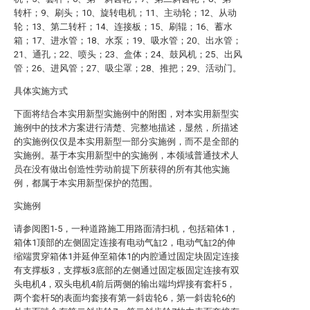
转杆；9、刷头；10、旋转电机；11、主动轮；12、从动
轮；13、第二转杆；14、连接板；15、刷辊；16、蓄水
箱；17、进水管；18、水泵；19、吸水管；20、出水管；
21、通孔；22、喷头；23、盒体；24、鼓风机；25、出风
管；26、进风管；27、吸尘罩；28、推把；29、活动门。
具体实施方式
下面将结合本实用新型实施例中的附图，对本实用新型实
施例中的技术方案进行清楚、完整地描述，显然，所描述
的实施例仅仅是本实用新型一部分实施例，而不是全部的
实施例。基于本实用新型中的实施例，本领域普通技术人
员在没有做出创造性劳动前提下所获得的所有其他实施
例，都属于本实用新型保护的范围。
实施例
请参阅图1-5，一种道路施工用路面清扫机，包括箱体1，
箱体1顶部的左侧固定连接有电动气缸2，电动气缸2的伸
缩端贯穿箱体1并延伸至箱体1的内腔通过固定块固定连接
有支撑板3，支撑板3底部的左侧通过固定板固定连接有双
头电机4，双头电机4前后两侧的输出端均焊接有套杆5，
两个套杆5的表面均套接有第一斜齿轮6，第一斜齿轮6的