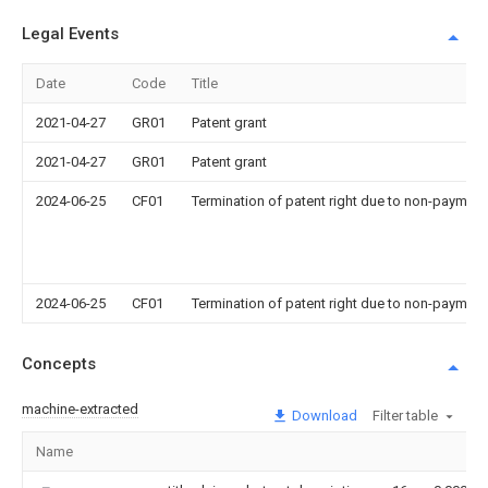
Legal Events
Date
Code
Title
2021-04-27
GR01
Patent grant
2021-04-27
GR01
Patent grant
2024-06-25
CF01
Termination of patent right due to non-payment
2024-06-25
CF01
Termination of patent right due to non-payment
Concepts
machine-extracted
Download
Filter table
Name