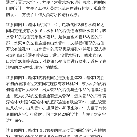
通过设置进水管17，方便了对蓄水箱16进行供水，同时阀
门的设计，方便了工作人员对水流速度进行控制，观察窗
的设计，方便了工作人员对水位进行观察。
请参阅图1，箱体1的顶部且位于电动气缸2和蓄水箱16之
间固定连接有水泵18，水泵18的右侧连通有吸水管19，吸
水管19的右侧贯穿蓄水箱16并延伸至蓄水箱16内腔的底
部，水泵18的左侧连通有出水管20，支撑板3顶部的右侧
开设有通孔21，出水管20的底部贯穿通孔21并延伸至支撑
板3的底部连通有喷头22，通过设置水泵18、吸水管19、
出水管20和喷头22，对刷辊15的表面进行喷水，避免了在
清扫的过程中出现扬尘的情况。
请参阅图1，箱体1的右侧固定连接有盒体23，箱体1内腔
右侧的底部通过支架固定连接有鼓风机24，鼓风机24的右
侧连通有出风管25，出风管25的右侧与盒体23的连接处连
通，鼓风机24的左侧连通有进风管26，进风管26的底部贯
穿箱体1并延伸至箱体1的底部连通有吸尘罩27，通过设置
鼓风机24、出风管25、进风管26和吸尘罩27，方便了对路
表面的灰尘进行吸附，同时盒体23的设计，方便了对灰尘
进行储存。
请参阅图1，箱体1顶部右侧的前后位置均固定连接有推把
28，推把28表面的右侧设置有防滑纹，通过设置推把28，