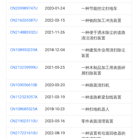
CN209989747U
2020-01-24
一种节能控尘扫地车
CN216026587U
2022-03-15
一种铣削加工冲洗装置
CN214883302U
2021-11-26
一种便于洒水除尘的道路
清洁清扫装置
CN108930239A
2018-12-04
一种建筑作业用清扫除尘
装置
CN213259999U
2021-05-25
一种木制品加工用表面碎
屑扫除装置
CN109056610B
2020-03-20
一种路面清扫机
CN112523057A
2021-03-19
一种道路桥梁划线装置
CN108685525A
2018-10-23
一种扫地机器人
CN219025110U
2023-05-16
零件表面清理装置
CN217231610U
2022-08-19
一种设置有垃圾回收器的