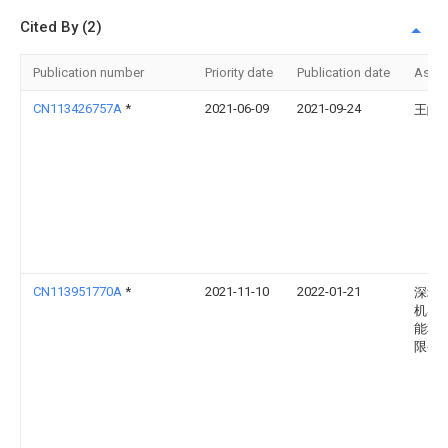
Cited By (2)
Publication number
Priority date
Publication date
Assi
CN113426757A
*
2021-06-09
2021-09-24
王皓
CN113951770A
*
2021-11-10
2022-01-21
深圳
机器
能科
限公