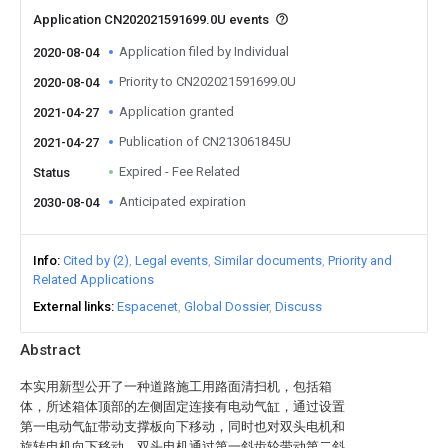
Application CN202021591699.0U events
Application filed by Individual
2020-08-04
Priority to CN202021591699.0U
2020-08-04
Application granted
2021-04-27
Publication of CN213061845U
2021-04-27
Expired - Fee Related
Status
Anticipated expiration
2030-08-04
Info
Cited by (2)
Legal events
Similar documents
Priority and
Related Applications
External links
Espacenet
Global Dossier
Discuss
Abstract
本实用新型公开了一种道路施工用路面清扫机，包括箱
体，所述箱体顶部的左侧固定连接有电动气缸，通过设置
第一电动气缸带动支撑板向下移动，同时也对双头电机和
旋转电机向下移动，双头电机通过第一斜齿轮带动第二斜