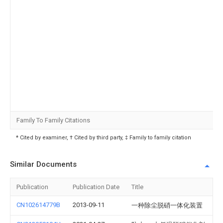
Family To Family Citations
* Cited by examiner, † Cited by third party, ‡ Family to family citation
Similar Documents
Publication
Publication Date
Title
CN102614779B
2013-09-11
一种除尘脱硝一体化装置