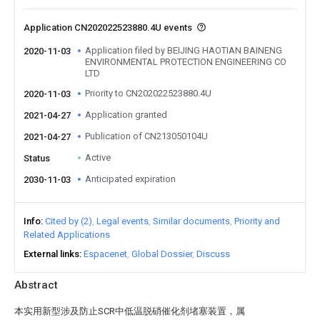
Application CN202022523880.4U events
Application filed by BEIJING HAOTIAN BAINENG
2020-11-03
ENVIRONMENTAL PROTECTION ENGINEERING CO
LTD
Priority to CN202022523880.4U
2020-11-03
Application granted
2021-04-27
Publication of CN213050104U
2021-04-27
Active
Status
Anticipated expiration
2030-11-03
Info
Cited by (2)
Legal events
Similar documents
Priority and
Related Applications
External links
Espacenet
Global Dossier
Discuss
Abstract
本实用新型涉及防止SCR中低温脱硝催化剂堵塞装置，属