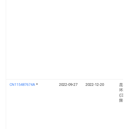
CN115487674A
*
2022-09-27
2022-12-20
昆岳
环境
(江苏
限公