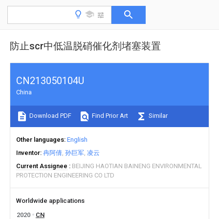
防止scr中低温脱硝催化剂堵塞装置
CN213050104U
China
Download PDF
Find Prior Art
Similar
Other languages
English
Inventor
冉阿倩
孙巨军
凌云
Current Assignee
BEIJING HAOTIAN BAINENG ENVIRONMENTAL
PROTECTION ENGINEERING CO LTD
Worldwide applications
2020
CN