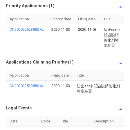
Priority Applications (1)
Application
Priority date
Filing date
Title
CN202022523880.4U
2020-11-03
2020-11-03
防止scr中
低温脱硝
催化剂堵
塞装置
Applications Claiming Priority (1)
Application
Filing date
Title
CN202022523880.4U
2020-11-03
防止scr中低温脱硝催化剂
堵塞装置
Legal Events
Date
Code
Title
Description