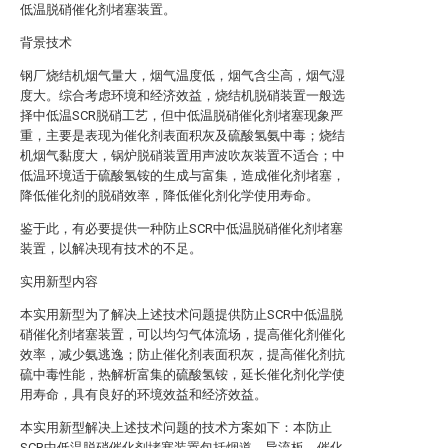
低温脱硝催化剂堵塞装置。
背景技术
钢厂烧结机烟气量大，烟气温度低，烟气含尘高，烟气湿
度大。综合考虑环境和经济效益，烧结机脱硝装置一般选
择中低温SCR脱硝工艺，但中低温脱硝催化剂堵塞现象严
重，主要是表现为催化剂表面积灰及硫酸氢氨中毒；烧结
机烟气黏度大，锅炉脱硝装置用声波吹灰装置不适合；中
低温环境适于硫酸氢铵的生成与富集，造成催化剂堵塞，
降低催化剂的脱硝效率，降低催化剂化学使用寿命。
鉴于此，有必要提供一种防止SCR中低温脱硝催化剂堵塞
装置，以解决现有技术的不足。
实用新型内容
本实用新型为了解决上述技术问题提供防止SCR中低温脱
硝催化剂堵塞装置，可以均匀气体流场，提高催化剂催化
效率，减少氨逃逸；防止催化剂表面积灰，提高催化剂抗
硫中毒性能，热解析富集的硫酸氢铵，延长催化剂化学使
用寿命，具有良好的环境效益和经济效益。
本实用新型解决上述技术问题的技术方案如下：本防止
SCR中低温脱硝催化剂堵塞装置包括烟道、导流板、催化