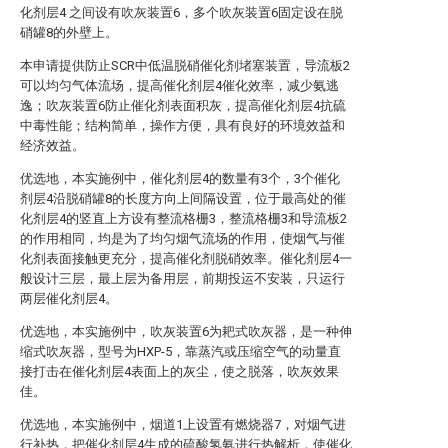
化剂层4 之间设有吹灰装置6，多个吹灰装置6固定设在脱
硝罐8的外壁上。
本申请提供防止SCR中低温脱硝催化剂堵塞装置，导流板2
可以均匀气体流场，提高催化剂层4催化效率，减少氨逃
逸；吹灰装置6防止催化剂表面积灰，提高催化剂层4抗硫
中毒性能；结构简单，操作方便，具有良好的环境效益和
经济效益。
优选地，本实施例中，催化剂层4的数量有3个，3个催化
剂层4沿脱硝罐8的长度方向上间隔设置，位于最高处的催
化剂层4的竖直上方设有整流格栅3，整流格栅3和导流板2
的作用相同，均是为了均匀烟气流场的作用，使烟气与催
化剂表面接触更充分，提高催化剂脱硝效率。催化剂层4一
般设计三层，最上层为备用层，前期投运不安装，只运行
两层催化剂层4。
优选地，本实施例中，吹灰装置6为耙式吹灰器，是一种伸
缩式吹灰器，型号为HXP-5，靠蒸汽或压缩空气的动量直
接打击在催化剂层4表面上的灰尘，使之脱落，吹灰效果
佳。
优选地，本实施例中，烟道1上设置有燃烧器7，对烟气进
行补热，把催化剂层4生成的硫酸氢氨进行热解析，使催化