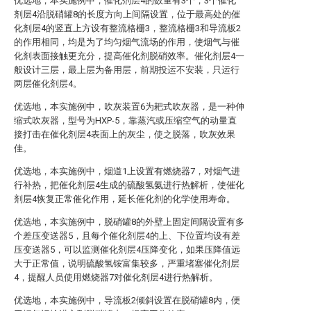
优选地，本实施例中，催化剂层4的数量有3个，3个催化
剂层4沿脱硝罐8的长度方向上间隔设置，位于最高处的催
化剂层4的竖直上方设有整流格栅3，整流格栅3和导流板2
的作用相同，均是为了均匀烟气流场的作用，使烟气与催
化剂表面接触更充分，提高催化剂脱硝效率。催化剂层4一
般设计三层，最上层为备用层，前期投运不安装，只运行
两层催化剂层4。
优选地，本实施例中，吹灰装置6为耙式吹灰器，是一种伸
缩式吹灰器，型号为HXP-5，靠蒸汽或压缩空气的动量直
接打击在催化剂层4表面上的灰尘，使之脱落，吹灰效果
佳。
优选地，本实施例中，烟道1上设置有燃烧器7，对烟气进
行补热，把催化剂层4生成的硫酸氢氨进行热解析，使催化
剂层4恢复正常催化作用，延长催化剂的化学使用寿命。
优选地，本实施例中，脱硝罐8的外壁上固定间隔设置有多
个差压变送器5，且每个催化剂层4的上、下位置均设有差
压变送器5，可以监测催化剂层4压降变化，如果压降值远
大于正常值，说明硫酸氢铵富集较多，严重堵塞催化剂层
4，提醒人员使用燃烧器7对催化剂层4进行热解析。
优选地，本实施例中，导流板2倾斜设置在脱硝罐8内，便