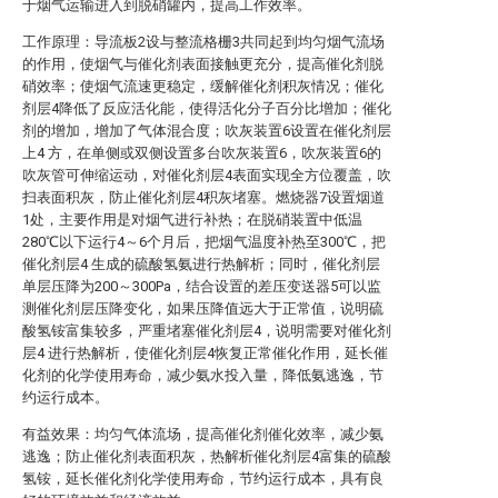
于烟气运输进入到脱硝罐内，提高工作效率。
工作原理：导流板2设与整流格栅3共同起到均匀烟气流场
的作用，使烟气与催化剂表面接触更充分，提高催化剂脱
硝效率；使烟气流速更稳定，缓解催化剂积灰情况；催化
剂层4降低了反应活化能，使得活化分子百分比增加；催化
剂的增加，增加了气体混合度；吹灰装置6设置在催化剂层
上4 方，在单侧或双侧设置多台吹灰装置6，吹灰装置6的
吹灰管可伸缩运动，对催化剂层4表面实现全方位覆盖，吹
扫表面积灰，防止催化剂层4积灰堵塞。燃烧器7设置烟道
1处，主要作用是对烟气进行补热；在脱硝装置中低温
280℃以下运行4～6个月后，把烟气温度补热至300℃，把
催化剂层4 生成的硫酸氢氨进行热解析；同时，催化剂层
单层压降为200～300Pa，结合设置的差压变送器5可以监
测催化剂层压降变化，如果压降值远大于正常值，说明硫
酸氢铵富集较多，严重堵塞催化剂层4，说明需要对催化剂
层4 进行热解析，使催化剂层4恢复正常催化作用，延长催
化剂的化学使用寿命，减少氨水投入量，降低氨逃逸，节
约运行成本。
有益效果：均匀气体流场，提高催化剂催化效率，减少氨
逃逸；防止催化剂表面积灰，热解析催化剂层4富集的硫酸
氢铵，延长催化剂化学使用寿命，节约运行成本，具有良