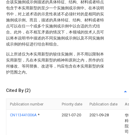
合该实施例或示例描述的具体特征、结构、材料或者特点
包含于本实用新型的至少一个实施例或示例中。在本说明
书中，对上述术语的示意性表述不必须针对的是相同的实
施例或示例。而且，描述的具体特征、结构、材料或者特
点可以在任一个或多个实施例或示例中以合适的方式结
合。此外，在不相互矛盾的情况下，本领域的技术人员可
以将本说明书中描述的不同实施例或示例以及不同实施例
或示例的特征进行结合和组合。
以上所述仅为本实用新型的较佳实施例，并不用以限制本
实用新型，凡在本实用新型的精神和原则之内，所作的任
何修改、等同替换、改进等，均应包含在本实用新型的保
护范围之内。
Cited By (2)
Publication number
Priority date
Publication date
Assi
CN113441006A
*
2021-07-20
2021-09-28
华电
科学
院有
司