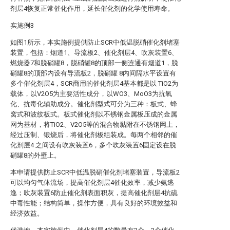
剂层4恢复正常催化作用，延长催化剂的化学使用寿命。
实施例3
如图1所示，本实施例提供防止SCR中低温脱硝催化剂堵塞
装置，包括：烟道1、导流板2、催化剂层4、吹灰装置6、
燃烧器7和脱硝罐8，脱硝罐8的顶部一侧连通有烟道1，脱
硝罐8的顶部内设有导流板2，脱硝罐 8内间隔水平设置有
多个催化剂层4，SCR商用的催化剂层4基本都是以 TiO2为
载体，以V2O5为主要活性成分，以WO3、MoO3为抗氧
化、抗毒化辅助成分。催化剂型式可分为三种：板式、蜂
窝式和波纹板式。板式催化剂以不锈钢金属板压成的金属
网为基材，将TiO2、V2O5等的混合物黏附在不锈钢网上，
经过压制、锻烧后，将催化剂板组装成。每两个相邻的催
化剂层4 之间设有吹灰装置6，多个吹灰装置6固定设在脱
硝罐8的外壁上。
本申请提供防止SCR中低温脱硝催化剂堵塞装置，导流板2
可以均匀气体流场，提高催化剂层4催化效率，减少氨逃
逸；吹灰装置6防止催化剂表面积灰，提高催化剂层4抗硫
中毒性能；结构简单，操作方便，具有良好的环境效益和
经济效益。