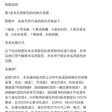
附图说明
图1是本实用新型的结构示意图；
附图中，各标号所代表的部件列表如下：
1.烟道，2.导流板，3.整流格栅，4.催化剂层，5.差压变送
器，6.吹灰装置，7.燃烧器，8.脱硝罐。
具体实施方式
以下结合附图对本实用新型的原理和特征进行描述，所举
实例只用于解释本实用新型，并非用于限定本实用新型的
范围。
实施例1
如图1所示，本实施例提供防止SCR中低温脱硝催化剂堵塞
装置，包括：烟道1、导流板2、催化剂层4、吹灰装置6、
燃烧器7和脱硝罐8，脱硝罐8的顶部一侧连通有烟道1，脱
硝罐8的顶部内设有导流板2，脱硝罐 8内间隔水平设置有
多个催化剂层4，SCR商用的催化剂层4基本都是以 TiO2为
载体，以V2O5为主要活性成分，以WO3、MoO3为抗氧
化、抗毒化辅助成分。催化剂型式可分为三种：板式、蜂