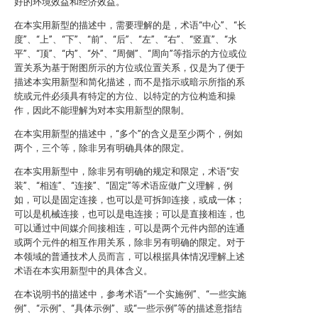
好的环境效益和经济效益。
在本实用新型的描述中，需要理解的是，术语“中心”、“长
度”、“上”、“下”、“前”、“后”、“左”、“右”、“竖直”、“水
平”、“顶”、“内”、“外”、“周侧”、“周向”等指示的方位或位
置关系为基于附图所示的方位或位置关系，仅是为了便于
描述本实用新型和简化描述，而不是指示或暗示所指的系
统或元件必须具有特定的方位、以特定的方位构造和操
作，因此不能理解为对本实用新型的限制。
在本实用新型的描述中，“多个”的含义是至少两个，例如
两个，三个等，除非另有明确具体的限定。
在本实用新型中，除非另有明确的规定和限定，术语“安
装”、“相连”、“连接”、“固定”等术语应做广义理解，例
如，可以是固定连接，也可以是可拆卸连接，或成一体；
可以是机械连接，也可以是电连接；可以是直接相连，也
可以通过中间媒介间接相连，可以是两个元件内部的连通
或两个元件的相互作用关系，除非另有明确的限定。对于
本领域的普通技术人员而言，可以根据具体情况理解上述
术语在本实用新型中的具体含义。
在本说明书的描述中，参考术语“一个实施例”、“一些实施
例”、“示例”、“具体示例”、或“一些示例”等的描述意指结