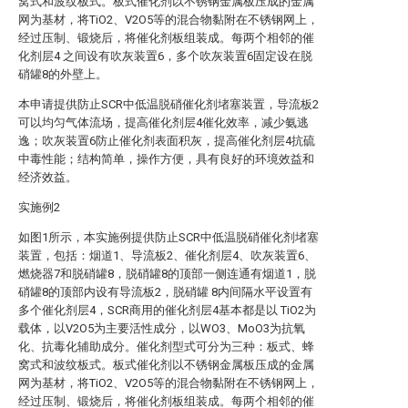
窝式和波纹板式。板式催化剂以不锈钢金属板压成的金属
网为基材，将TiO2、V2O5等的混合物黏附在不锈钢网上，
经过压制、锻烧后，将催化剂板组装成。每两个相邻的催
化剂层4 之间设有吹灰装置6，多个吹灰装置6固定设在脱
硝罐8的外壁上。
本申请提供防止SCR中低温脱硝催化剂堵塞装置，导流板2
可以均匀气体流场，提高催化剂层4催化效率，减少氨逃
逸；吹灰装置6防止催化剂表面积灰，提高催化剂层4抗硫
中毒性能；结构简单，操作方便，具有良好的环境效益和
经济效益。
实施例2
如图1所示，本实施例提供防止SCR中低温脱硝催化剂堵塞
装置，包括：烟道1、导流板2、催化剂层4、吹灰装置6、
燃烧器7和脱硝罐8，脱硝罐8的顶部一侧连通有烟道1，脱
硝罐8的顶部内设有导流板2，脱硝罐 8内间隔水平设置有
多个催化剂层4，SCR商用的催化剂层4基本都是以 TiO2为
载体，以V2O5为主要活性成分，以WO3、MoO3为抗氧
化、抗毒化辅助成分。催化剂型式可分为三种：板式、蜂
窝式和波纹板式。板式催化剂以不锈钢金属板压成的金属
网为基材，将TiO2、V2O5等的混合物黏附在不锈钢网上，
经过压制、锻烧后，将催化剂板组装成。每两个相邻的催