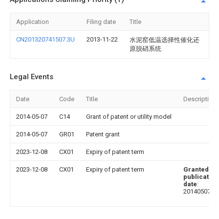
Application
Filing date
Title
CN201320741507.3U
2013-11-22
水泥窑低温选择性催化还
原脱硝系统
Legal Events
Date
Code
Title
Description
2014-05-07
C14
Grant of patent or utility model
2014-05-07
GR01
Patent grant
2023-12-08
CX01
Expiry of patent term
2023-12-08
CX01
Expiry of patent term
Granted
publication
date
:
20140507