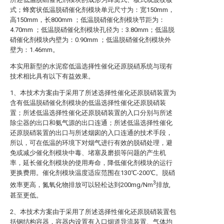
式；蜂窝状低温脱硝催化剂模块单元尺寸为：宽150mm，
高150mm，长800mm ；低温脱硝催化剂模块节距为：
4.70mm ；低温脱硝催化剂模块孔径为：3.80mm；低温脱
硝催化剂模块内壁为：0.90mm ；低温脱硝催化剂模块外
壁为：1.46mm。
本实用新型的水泥窑低温选择性催化还原脱硝系统与现有
技术相比具有以下有益效果。
1、本技术方案由于采用了所述选择性催化还原脱硝装置为
含有低温脱硝催化剂模块的低温选择性催化还原脱硝装
置；所述低温选择性催化还原脱硝装置的入口分别与所述
除尘器的出口和氨气源的出口连通；所述低温选择性催化
还原脱硝装置的出口与所述烟囱的入口连通的技术手段，
所以，可在低温的环境下对烟气进行有效的脱硝处理，避
免或减少催化剂模块中毒、堵塞及磨损等问题的产生机
率，延长催化剂模块的使用寿命，降低催化剂模块的运行
更换费用。催化剂模块温度适应范围在130℃-200℃。脱硝
3
效率更高，氮氧化物排放可以轻松达到200mg/Nm
排放,
甚至更低。
2、本技术方案由于采用了所述选择性催化还原脱硝装置包
括钢结构容器，容器内设置有入口烟道导流装置、气体均