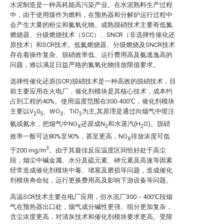
水泥制造是一种高耗能高污染产业。在水泥熟料生产过程
中，由于使用煤作为燃料，在预热器和分解炉运行过程中
会产生大量的粉尘和氮氧化物。成熟脱硝技术主要有低氮
燃烧器、分级燃烧技术（SCC）、SNCR（非选择性催化还
原技术）和SCR技术。低氮燃烧器、分级燃烧及SNCR技术
存在着操作复杂、脱硝效率低、运行费用高及氨逃逸高的
问题，难以满足日益严格的氮氧化物排放限值要求。
选择性催化还原(SCR)脱硝技术是一种高效的脱硝技术，目
前主要应用在火电厂，催化剂模块是其核心技术，成本约
占到工程的40%。使用温度范围在300-400℃，催化剂模块
主要以V
0
、WO
、TiO
为主,其原理是通过向烟气中喷注
2
5
3
2
氨或氨水，把烟气中NO
还原成N
和水蒸汽(H
O)。脱硝
X
2
2
效率一般可达80%至90%，甚至更高，NO
排放浓度可低
X
3
于200 mg/m
。由于其最佳反应温度区间恰好处于高尘
段，烟尘中碱金属、水分及硫元素、砷元素及高速等因素
经常造成催化剂模块中毒、堵塞及磨损等问题，造成催化
剂模块寿命短，运行更换费用高及影响下游设备等问题。
高温SCR技术主要在电厂应用，但水泥厂300－400℃段烟
气在预热器出口处，烟气成分碱性更强、组分更加复杂，
含尘浓度更高，对清灰技术和催化剂模块要求更高。受限