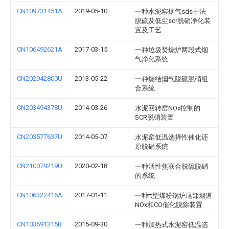
CN109731451A
2019-05-10
一种水泥窑烟气sds干法
脱硫及低尘scr脱硝净化装
置及工艺
CN106492621A
2017-03-15
一种垃圾焚烧炉两段式烟
气净化系统
CN202942800U
2013-05-22
一种烧结烟气脱硫脱硝组
合系统
CN203494378U
2014-03-26
水泥回转窑NOx控制的
SCR脱硝装置
CN203577637U
2014-05-07
水泥窑低温选择性催化还
原脱硝系统
CN210079219U
2020-02-18
一种活性焦联合脱硫脱硝
的系统
CN106322416A
2017-01-11
一种π型煤粉锅炉尾部烟道
NOx和CO催化脱除装置
CN103691315B
2015-09-30
一种加热式水泥窑低温选