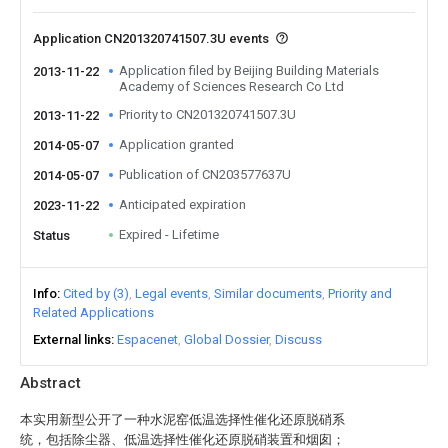
Application CN201320741507.3U events
Application filed by Beijing Building Materials
2013-11-22
Academy of Sciences Research Co Ltd
Priority to CN201320741507.3U
2013-11-22
Application granted
2014-05-07
Publication of CN203577637U
2014-05-07
Anticipated expiration
2023-11-22
Expired - Lifetime
Status
Info
Cited by (3)
Legal events
Similar documents
Priority and
Related Applications
External links
Espacenet
Global Dossier
Discuss
Abstract
本实用新型公开了一种水泥窑低温选择性催化还原脱硝系
统，包括除尘器、低温选择性催化还原脱硝装置和烟囱；