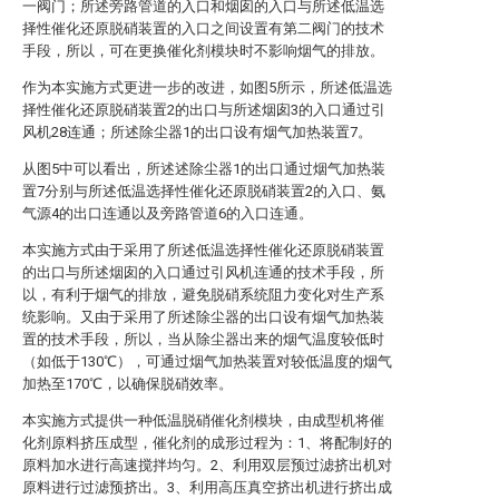
一阀门；所述旁路管道的入口和烟囱的入口与所述低温选
择性催化还原脱硝装置的入口之间设置有第二阀门的技术
手段，所以，可在更换催化剂模块时不影响烟气的排放。
作为本实施方式更进一步的改进，如图5所示，所述低温选
择性催化还原脱硝装置2的出口与所述烟囱3的入口通过引
风机28连通；所述除尘器1的出口设有烟气加热装置7。
从图5中可以看出，所述述除尘器1的出口通过烟气加热装
置7分别与所述低温选择性催化还原脱硝装置2的入口、氨
气源4的出口连通以及旁路管道6的入口连通。
本实施方式由于采用了所述低温选择性催化还原脱硝装置
的出口与所述烟囱的入口通过引风机连通的技术手段，所
以，有利于烟气的排放，避免脱硝系统阻力变化对生产系
统影响。又由于采用了所述除尘器的出口设有烟气加热装
置的技术手段，所以，当从除尘器出来的烟气温度较低时
（如低于130℃），可通过烟气加热装置对较低温度的烟气
加热至170℃，以确保脱硝效率。
本实施方式提供一种低温脱硝催化剂模块，由成型机将催
化剂原料挤压成型，催化剂的成形过程为：1、将配制好的
原料加水进行高速搅拌均匀。2、利用双层预过滤挤出机对
原料进行过滤预挤出。3、利用高压真空挤出机进行挤出成