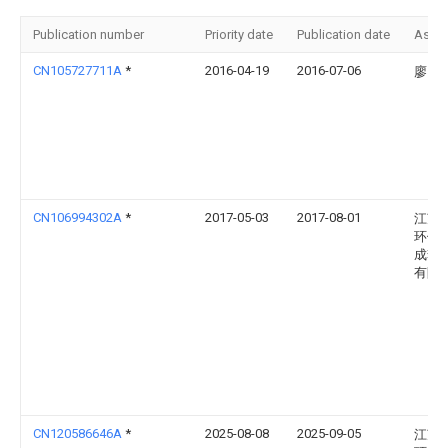
Publication number
Priority date
Publication date
Assi
CN105727711A
*
2016-04-19
2016-07-06
廖引
CN106994302A
*
2017-05-03
2017-08-01
江苏
环保
成套
有限
CN120586646A
*
2025-08-08
2025-09-05
江苏