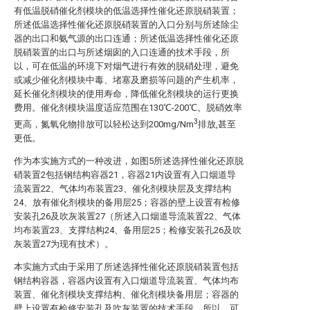
有低温脱硝催化剂模块的低温选择性催化还原脱硝装置；
所述低温选择性催化还原脱硝装置的入口分别与所述除尘
器的出口和氨气源的出口连通；所述低温选择性催化还原
脱硝装置的出口与所述烟囱的入口连通的技术手段，所
以，可在低温的环境下对烟气进行有效的脱硝处理，避免
或减少催化剂模块中毒、堵塞及磨损等问题的产生机率，
延长催化剂模块的使用寿命，降低催化剂模块的运行更换
费用。催化剂模块温度适应范围在130℃-200℃。脱硝效率
3
更高，氮氧化物排放可以轻松达到200mg/Nm
排放,甚至
更低。
作为本实施方式的一种改进，如图5所述选择性催化还原脱
硝装置2包括钢结构容器21，容器21内设置有入口烟道导
流装置22、气体均布装置23、催化剂模块层及支撑结构
24、放有催化剂模块的备用层25；容器的壁上设置有检修
安装孔26及吹灰装置27（所述入口烟道导流装置22、气体
均布装置23、支撑结构24、备用层25；检修安装孔26及吹
灰装置27为现有技术）。
本实施方式由于采用了所述选择性催化还原脱硝装置包括
钢结构容器，容器内设置有入口烟道导流装置、气体均布
装置、催化剂模块支撑结构、催化剂模块备用层；容器的
壁上设置有检修安装孔及吹灰装置的技术手段，所以，可