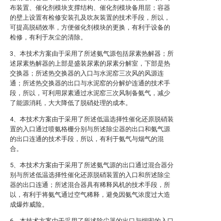
布装置、催化剂模块支撑结构、催化剂模块备用层；容器
的壁上设置有检修安装孔及吹灰装置的技术手段，所以，
可提高脱硝效率，方便催化剂模块的更换，有利于设备的
检修，有利于灰尘的清除。
3、本技术方案由于采用了所述氨气源包括尿素热解器；所
述尿素热解器的上部是盛装尿素的尿素分解室，下部是热
交换器；所述热交换器的入口与水泥窑三次风的风源连
通；所述热交换器的出口与水泥窑的分解炉连通的技术手
段，所以，可利用尿素通过水泥窑三次风制备氨气，减少
了能源消耗，大大降低了脱硝处理的成本。
4、本技术方案由于采用了所述低温选择性催化还原脱硝装
置的入口通过喷氨格栅分别与所述除尘器的出口和氨气源
的出口连通的技术手段，所以，有利于氨气与烟气的混
合。
5、本技术方案由于采用了所述氨气源的出口通过混合器分
别与所述低温选择性催化还原脱硝装置的入口和所述除尘
器的出口连通；所述混合器具有稀释风机的技术手段，所
以，有利于将氨气通过空气稀释，避免因氨气浓度过大造
成爆炸威险。
6、本技术方案由于采用了所述除尘器的出口与烟囱的入口