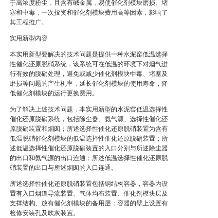
于高浓度粉尘，且含有碱金属，易使催化剂模块磨损、堵
塞和中毒，一次投资和催化剂模块费用高等因素，影响了
其工程推广。
实用新型内容
本实用新型要解决的技术问题是提供一种水泥窑低温选择
性催化还原脱硝系统，该系统可在低温的环境下对烟气进
行有效的脱硝处理，避免或减少催化剂模块中毒、堵塞及
磨损等问题的产生机率，延长催化剂模块的使用寿命，降
低催化剂模块的运行更换费用。
为了解决上述技术问题，本实用新型的水泥窑低温选择性
催化还原脱硝系统，包括除尘器、氨气源、选择性催化还
原脱硝装置和烟囱；所述选择性催化还原脱硝装置为含有
低温脱硝催化剂模块的低温选择性催化还原脱硝装置；所
述低温选择性催化还原脱硝装置的入口分别与所述除尘器
的出口和氨气源的出口连通；所述低温选择性催化还原脱
硝装置的出口与所述烟囱的入口连通。
所述选择性催化还原脱硝装置包括钢结构容器，容器内设
置有入口烟道导流装置、气体均布装置、催化剂模块层及
支撑结构、放有催化剂模块的备用层；容器的壁上设置有
检修安装孔及吹灰装置。