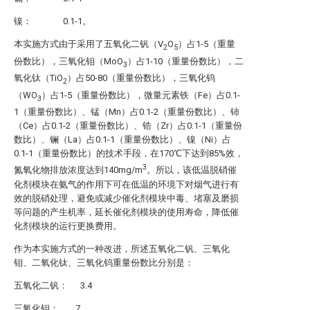
镍： 0.1-1。
本实施方式由于采用了五氧化二钒（V
O
）占1-5（重量
2
5
份数比），三氧化钼（MoO
）占1-10（重量份数比），二
3
氧化钛（TiO
）占50-80（重量份数比），三氧化钨
2
（WO
）占1-5（重量份数比），微量元素铁（Fe）占0.1-
3
1（重量份数比）、锰（Mn）占0.1-2（重量份数比）、铈
（Ce）占0.1-2（重量份数比）、锆（Zr）占0.1-1（重量份
数比）、镧（La）占0.1-1（重量份数比）、镍（Ni）占
0.1-1（重量份数比）的技术手段，在170℃下达到85%效，
3
氮氧化物排放浓度达到140mg/m
。所以，该低温脱硝催
化剂模块在氨气的作用下可在低温的环境下对烟气进行有
效的脱硝处理，避免或减少催化剂模块中毒、堵塞及磨损
等问题的产生机率，延长催化剂模块的使用寿命，降低催
化剂模块的运行更换费用。
作为本实施方式的一种改进，所述五氧化二钒、三氧化
钼、二氧化钛、三氧化钨重量份数比分别是：
五氧化二钒： 3.4
三氧化钼： 7