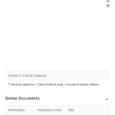
环境
有限
Family To Family Citations
* Cited by examiner, † Cited by third party, ‡ Family to family citation
Similar Documents
Publication
Publication Date
Title