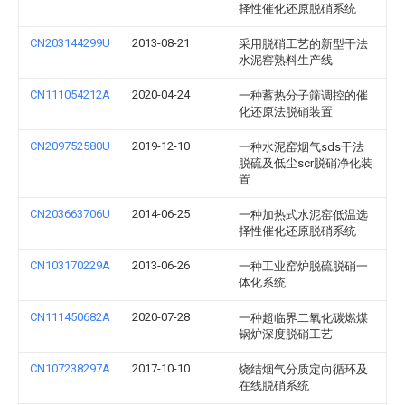
择性催化还原脱硝系统
CN203144299U
2013-08-21
采用脱硝工艺的新型干法
水泥窑熟料生产线
CN111054212A
2020-04-24
一种蓄热分子筛调控的催
化还原法脱硝装置
CN209752580U
2019-12-10
一种水泥窑烟气sds干法
脱硫及低尘scr脱硝净化装
置
CN203663706U
2014-06-25
一种加热式水泥窑低温选
择性催化还原脱硝系统
CN103170229A
2013-06-26
一种工业窑炉脱硫脱硝一
体化系统
CN111450682A
2020-07-28
一种超临界二氧化碳燃煤
锅炉深度脱硝工艺
CN107238297A
2017-10-10
烧结烟气分质定向循环及
在线脱硝系统