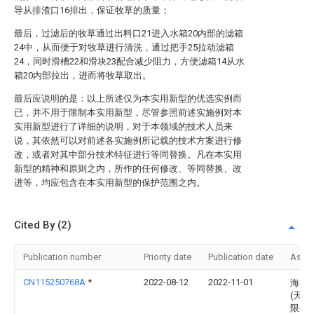
导从排渣口16排出，保证牧草的质量；
最后，过滤后的牧草通过出料口21进入水箱20内部的滤箱
24中，从而便于对牧草进行清洗，通过把手25拉动滤箱
24，同时滑槽22和滑块23配合减少阻力，方便滤箱14从水
箱20内部拉出，进而将牧草取出。
最后应说明的是：以上所述仅为本实用新型的优选实例而
已，并不用于限制本实用新型，尽管参照前述实施例对本
实用新型进行了详细的说明，对于本领域的技术人员来
说，其依然可以对前述各实施例所记载的技术方案进行修
改，或者对其中部分技术特征进行等同替换。凡在本实用
新型的精神和原则之内，所作的任何修改、等同替换、改
进等，均应包含在本实用新型的保护范围之内。
Cited By (2)
Publication number
Priority date
Publication date
Assi
CN115250768A
*
2022-08-12
2022-11-01
海禄
(天津
限公