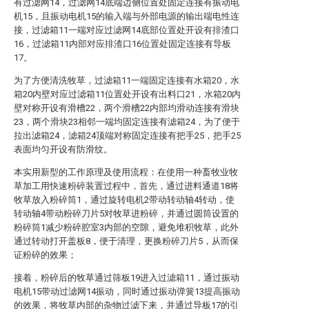
有过滤网14，过滤网14底端边侧位置处固定连接有振动电
机15，且振动电机15的输入端与外部电源的输出端电性连
接，过滤箱11一端对应过滤网14底部位置处开设有排渣口
16，过滤箱11内部对应排渣口16位置处固定连接有导板
17。
为了方便清洗牧草，过滤箱11一端固定连接有水箱20，水
箱20内壁对应过滤箱11位置处开设有出料口21，水箱20内
壁对称开设有滑槽22，两个滑槽22内部均滑动连接有滑块
23，两个滑块23相邻一端均固定连接有滤箱24，为了便于
拉出滤箱24，滤箱24顶端对称固定连接有把手25，把手25
表面均匀开设有防滑纹。
本实用新型的工作原理及使用流程：在使用一种畜牧业牧
草加工用快速粉碎装置过程中，首先，通过进料通道18将
牧草放入粉碎筒1，通过旋转电机2带动转动轴4转动，使
转动轴4带动粉碎刀片5对牧草进粉碎，并通过圆筒设置的
粉碎筒1减少粉碎腔室3内部的空隙，避免堆积牧草，此外
通过转动打开盖板8，便于清理，更换粉碎刀片5，从而保
证粉碎的效果；
接着，粉碎后的牧草通过筛板19进入过滤箱11，通过振动
电机15带动过滤网14振动，同时通过振动弹簧13提高振动
的效果，将牧草内部的杂物过滤下来，并通过导板17的引