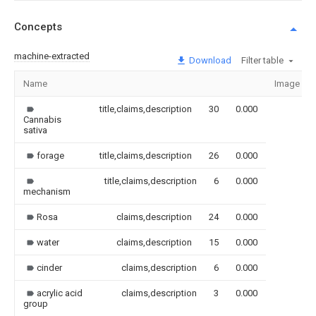
Concepts
machine-extracted
Download
Filter table
Name
Image
title,claims,description
30
0.000
Cannabis
sativa
forage
title,claims,description
26
0.000
title,claims,description
6
0.000
mechanism
Rosa
claims,description
24
0.000
water
claims,description
15
0.000
cinder
claims,description
6
0.000
acrylic acid
claims,description
3
0.000
group