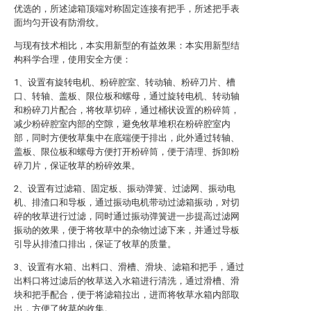
优选的，所述滤箱顶端对称固定连接有把手，所述把手表
面均匀开设有防滑纹。
与现有技术相比，本实用新型的有益效果：本实用新型结
构科学合理，使用安全方便：
1、设置有旋转电机、粉碎腔室、转动轴、粉碎刀片、槽
口、转轴、盖板、限位板和螺母，通过旋转电机、转动轴
和粉碎刀片配合，将牧草切碎，通过桶状设置的粉碎筒，
减少粉碎腔室内部的空隙，避免牧草堆积在粉碎腔室内
部，同时方便牧草集中在底端便于排出，此外通过转轴、
盖板、限位板和螺母方便打开粉碎筒，便于清理、拆卸粉
碎刀片，保证牧草的粉碎效果。
2、设置有过滤箱、固定板、振动弹簧、过滤网、振动电
机、排渣口和导板，通过振动电机带动过滤箱振动，对切
碎的牧草进行过滤，同时通过振动弹簧进一步提高过滤网
振动的效果，便于将牧草中的杂物过滤下来，并通过导板
引导从排渣口排出，保证了牧草的质量。
3、设置有水箱、出料口、滑槽、滑块、滤箱和把手，通过
出料口将过滤后的牧草送入水箱进行清洗，通过滑槽、滑
块和把手配合，便于将滤箱拉出，进而将牧草水箱内部取
出，方便了牧草的收集。