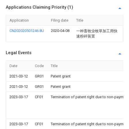
Applications Claiming Priority (1)
Application
Filing date
Title
CN202020501246.8U
2020-04-08
一种畜牧业牧草加工用快
速粉碎装置
Legal Events
Date
Code
Title
2021-03-12
GR01
Patent grant
2021-03-12
GR01
Patent grant
2023-03-17
CF01
Termination of patent right due to non-payment
2023-03-17
CF01
Termination of patent right due to non-payment