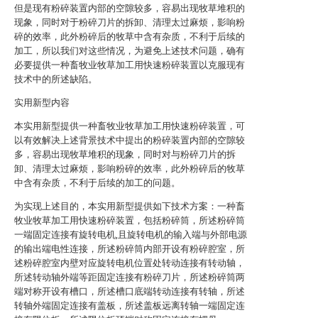
但是现有粉碎装置内部的空隙较多，容易出现牧草堆积的
现象，同时对于粉碎刀片的拆卸、清理太过麻烦，影响粉
碎的效率，此外粉碎后的牧草中含有杂质，不利于后续的
加工，所以我们对这些情况，为避免上述技术问题，确有
必要提供一种畜牧业牧草加工用快速粉碎装置以克服现有
技术中的所述缺陷。
实用新型内容
本实用新型提供一种畜牧业牧草加工用快速粉碎装置，可
以有效解决上述背景技术中提出的粉碎装置内部的空隙较
多，容易出现牧草堆积的现象，同时对与粉碎刀片的拆
卸、清理太过麻烦，影响粉碎的效率，此外粉碎后的牧草
中含有杂质，不利于后续的加工的问题。
为实现上述目的，本实用新型提供如下技术方案：一种畜
牧业牧草加工用快速粉碎装置，包括粉碎筒，所述粉碎筒
一端固定连接有旋转电机,且旋转电机的输入端与外部电源
的输出端电性连接，所述粉碎筒内部开设有粉碎腔室，所
述粉碎腔室内壁对应旋转电机位置处转动连接有转动轴，
所述转动轴外端等距固定连接有粉碎刀片，所述粉碎筒两
端对称开设有槽口，所述槽口底端转动连接有转轴，所述
转轴外端固定连接有盖板，所述盖板远离转轴一端固定连