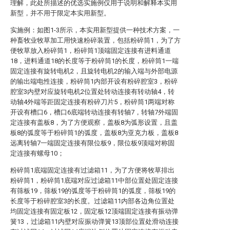
理解，此处所描述的优选实施例仅用于说明和解释本实用
新型，并不用于限定本实用新型。
实施例：如图1-3所示，本实用新型提供一种技术方案，一
种畜牧业牧草加工用快速粉碎装置，包括粉碎筒1，为了方
便牧草放入粉碎筒1，粉碎筒1顶端固定连接有进料通道
18，进料通道18的长度等于粉碎筒1的长度，粉碎筒1一端
固定连接有旋转电机2，且旋转电机2的输入端与外部电源
的输出端电性连接，粉碎筒1内部开设有粉碎腔室3，粉碎
腔室3内壁对应旋转电机2位置处转动连接有转动轴4，转
动轴4外端等距固定连接有粉碎刀片5，粉碎筒1两端对称
开设有槽口6，槽口6底端转动连接有转轴7，转轴7外端固
定连接有盖板8，为了方便观察，盖板8为弧形设置，且盖
板8的弧度等于粉碎筒1的弧度，盖板8为亚克力板，盖板8
远离转轴7一端固定连接有限位板9，限位板9顶端对称固
定连接有螺母10；
粉碎筒1底端固定连接有过滤箱11，为了方便将牧草排出
粉碎筒1，粉碎筒1底端对应过滤箱11中部位置处固定连接
有筛板19，筛板19的弧度等于粉碎筒1的弧度，筛板19的
长度等于粉碎腔室3的长度。过滤箱11内部各边角位置处
均固定连接有固定板12，固定板12顶端固定连接有振动弹
簧13，过滤箱11内壁对应振动弹簧13顶部位置处滑动连接