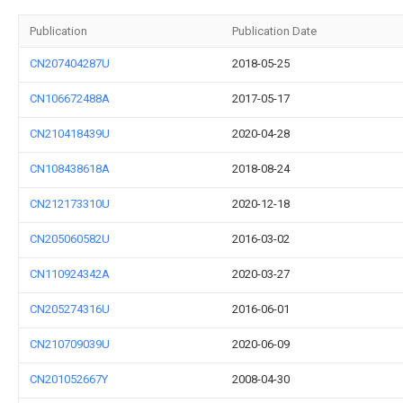
Publication
Publication Date
CN207404287U
2018-05-25
CN106672488A
2017-05-17
CN210418439U
2020-04-28
CN108438618A
2018-08-24
CN212173310U
2020-12-18
CN205060582U
2016-03-02
CN110924342A
2020-03-27
CN205274316U
2016-06-01
CN210709039U
2020-06-09
CN201052667Y
2008-04-30