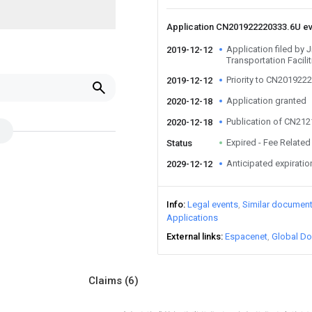
Application CN201922220333.6U e
Application filed by
2019-12-12
Transportation Facilit
Priority to CN201922
2019-12-12
Application granted
2020-12-18
Publication of CN21
2020-12-18
Expired - Fee Related
Status
Anticipated expiratio
2029-12-12
Info
Legal events
Similar documen
Applications
External links
Espacenet
Global Do
Claims
(6)