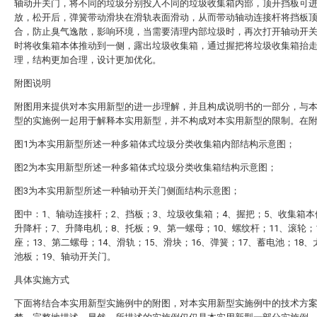
轴动开关门，将不同的垃圾分别投入不同的垃圾收集箱内部，顶开挡板可
放，松开后，弹簧带动滑块在滑轨表面滑动，从而带动轴动连接杆将挡板
合，防止臭气逸散，影响环境，当需要清理内部垃圾时，再次打开轴动开
时将收集箱本体推动到一侧，露出垃圾收集箱，通过握把将垃圾收集箱抬
理，结构更加合理，设计更加优化。
附图说明
附图用来提供对本实用新型的进一步理解，并且构成说明书的一部分，与
型的实施例一起用于解释本实用新型，并不构成对本实用新型的限制。在
图1为本实用新型所述一种多箱体式垃圾分类收集箱内部结构示意图；
图2为本实用新型所述一种多箱体式垃圾分类收集箱结构示意图；
图3为本实用新型所述一种轴动开关门侧面结构示意图；
图中：1、轴动连接杆；2、挡板；3、垃圾收集箱；4、握把；5、收集箱本
升降杆；7、升降电机；8、托板；9、第一螺母；10、螺纹杆；11、滚轮；
座；13、第二螺母；14、滑轨；15、滑块；16、弹簧；17、蓄电池；18
池板；19、轴动开关门。
具体实施方式
下面将结合本实用新型实施例中的附图，对本实用新型实施例中的技术方