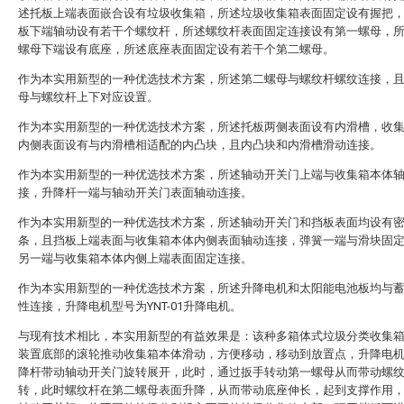
述托板上端表面嵌合设有垃圾收集箱，所述垃圾收集箱表面固定设有握把
板下端轴动设有若干个螺纹杆，所述螺纹杆表面固定连接设有第一螺母，
螺母下端设有底座，所述底座表面固定设有若干个第二螺母。
作为本实用新型的一种优选技术方案，所述第二螺母与螺纹杆螺纹连接，
母与螺纹杆上下对应设置。
作为本实用新型的一种优选技术方案，所述托板两侧表面设有内滑槽，收
内侧表面设有与内滑槽相适配的内凸块，且内凸块和内滑槽滑动连接。
作为本实用新型的一种优选技术方案，所述轴动开关门上端与收集箱本体
接，升降杆一端与轴动开关门表面轴动连接。
作为本实用新型的一种优选技术方案，所述轴动开关门和挡板表面均设有
条，且挡板上端表面与收集箱本体内侧表面轴动连接，弹簧一端与滑块固
另一端与收集箱本体内侧上端表面固定连接。
作为本实用新型的一种优选技术方案，所述升降电机和太阳能电池板均与
性连接，升降电机型号为YNT-01升降电机。
与现有技术相比，本实用新型的有益效果是：该种多箱体式垃圾分类收集
装置底部的滚轮推动收集箱本体滑动，方便移动，移动到放置点，升降电
降杆带动轴动开关门旋转展开，此时，通过扳手转动第一螺母从而带动螺
转，此时螺纹杆在第二螺母表面升降，从而带动底座伸长，起到支撑作用