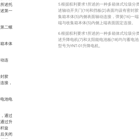
5.根据权利要求1所述的一种多箱体式垃圾分
，所述托
述轴动开关门(19)和挡板(2)表面均设有密封
所述第一
集箱本体(5)内侧表面轴动连接，弹簧(16)一端
端与收集箱本体(5)内侧上端表面固定连接。
且第二螺
6.根据权利要求1所述的一种多箱体式垃圾分
述升降电机(7)和太阳能电池板(18)均与蓄电池(
集箱本体
型号为YNT-01升降电机。
轴动连
密封胶
定连接，
蓄电池电
箱，通过
机通过升
纹杆旋
，后关闭