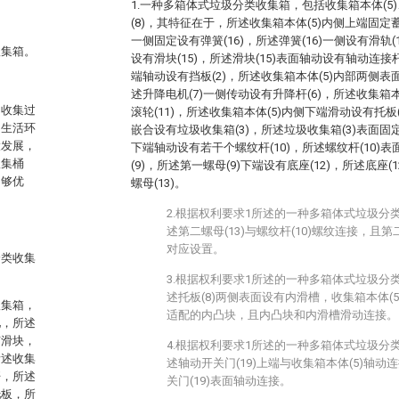
1.一种多箱体式垃圾分类收集箱，包括收集箱本体(5)
(8)，其特征在于，所述收集箱本体(5)内侧上端固定蓄电
一侧固定设有弹簧(16)，所述弹簧(16)一侧设有滑轨(1
收集箱。
设有滑块(15)，所述滑块(15)表面轴动设有轴动连接杆
端轴动设有挡板(2)，所述收集箱本体(5)内部两侧表
述升降电机(7)一侧传动设有升降杆(6)，所述收集箱
的收集过
滚轮(11)，所述收集箱本体(5)内侧下端滑动设有托板(
的生活环
嵌合设有垃圾收集箱(3)，所述垃圾收集箱(3)表面固定
大发展，
下端轴动设有若干个螺纹杆(10)，所述螺纹杆(10)
收集桶
(9)，所述第一螺母(9)下端设有底座(12)，所述底座
不够优
螺母(13)。
2.根据权利要求1所述的一种多箱体式垃圾分
述第二螺母(13)与螺纹杆(10)螺纹连接，且第二
对应设置。
分类收集
3.根据权利要求1所述的一种多箱体式垃圾分
述托板(8)两侧表面设有内滑槽，收集箱本体(
收集箱，
适配的内凸块，且内凸块和内滑槽滑动连接。
池，所述
有滑块，
4.根据权利要求1所述的一种多箱体式垃圾分
所述收集
述轴动开关门(19)上端与收集箱本体(5)轴动
杆，所述
关门(19)表面轴动连接。
托板，所