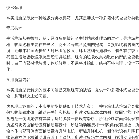
技术领域
本实用新型涉及一种垃圾分类收集箱，尤其是涉及一种多箱体式垃圾分类
背景技术
生活垃圾从被投放开始，经收集到被运至中转站或处理场的过程，是垃圾
程。收集过程主要在居民区、商业区等城区范围内完成，直接影响着居民
境。近年来我国逐步加大对环卫的投入，环卫基础设施和环卫装备有了较
我国生活垃圾收运系统己经初具规模。现有的垃圾收集箱取出内部的垃圾
时，由于内部盛满垃圾，体积较重，不易将其抬出，结构不够合理，设计
化。
实用新型内容
本实用新型要解决的技术问题是克服现有的缺陷，提供一种多箱体式垃圾
箱，从而解决上述问题。
为实现上述目的，本实用新型提供如下技术方案：一种多箱体式垃圾分类
包括收集箱本体、轴动开关门和托板，所述收集箱本体内侧上端固定蓄电
蓄电池一侧固定设有弹簧，所述弹簧一侧设有滑轨，所述滑轨表面滑动设
所述滑块表面轴动设有轴动连接杆，所述轴动连接杆一端轴动设有挡板，
箱本体内部两侧表面轴动设有升降电机，所述升降电机一侧传动设有升降
收集箱本体下端轴动设有若干个滚轮，所述收集箱本体内侧下端滑动设有