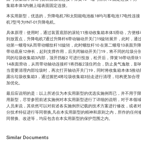
集箱本体5内侧上端表面固定连接。
本实用新型，优选的，升降电机7和太阳能电池板18均与蓄电池17电性连
机7型号为YNT-01升降电机。
具体原理：使用时，通过装置底部的滚轮11推动收集箱本体5滑动，方便移
到放置点，升降电机7通过升降杆6带动轴动开关门19旋转展开，此时，通
动第一螺母9从而带动螺纹杆10旋转，此时螺纹杆10 在第二螺母13表面升
带动底座12伸长，起到支撑作用，后关闭轴动开关门19，将不同的垃圾分
同的垃圾收集箱3内部，顶开挡板2 可进行投放，松开后，弹簧16带动滑块1
14表面滑动，从而带动轴动连接杆1将挡板2顶住闭合，防止臭气逸散，影
当需要清理内部垃圾时，再次打开轴动开关门19，同时将收集箱本体5推动
露出垃圾收集箱3，通过握把4将垃圾收集箱3抬走进行清理，结构更加合理
加优化。
最后应说明的是：以上所述仅为本实用新型的优选实施例而已，并不用于
用新型，尽管参照前述实施例对本实用新型进行了详细的说明，对于本领
人员来说，其依然可以对前述各实施例所记载的技术方案进行修改，或者
分技术特征进行等同替换,凡在本实用新型的精神和原则之内，所作的任何
同替换、改进等，均应包含在本实用新型的保护范围之内。
Similar Documents