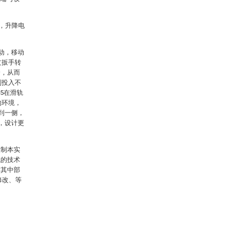
接，升降电
动，移动
过扳手转
降，从而
别投入不
5在滑轨
响环境，
到一侧，
，设计更
限制本实
域的技术
对其中部
修改、等