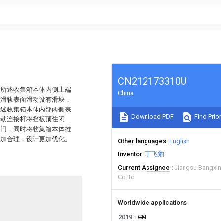
CN212173310U
，所述收集箱本体内侧上端
China
述滑轨表面滑动设有滑块，
所述收集箱本体内部两侧表
Download PDF
Find Prior
轴动连接杆将挡板顶住闭
关门，同时将收集箱本体推
更加合理，设计更加优化。
Other languages
English
Inventor
丁飞豹
Current Assignee
Jiangsu Bangxing
Co ltd
Worldwide applications
2019
CN