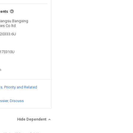
vents
 Jiangsu Bangxing
ies Co ltd
220333.6U
2173310U
n
ts
Priority and Related
ssier
Discuss
Hide Dependent