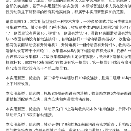
楚、完整地描述，显然，所描述的实施例仅仅是本实用新型一部分实施例
全部的实施例，基于本实用新型中的实施例，本领域普通技术人员在没有
性劳动前提下所获得的所有其他实施例，都属于本实用新型保护的范围。
请参阅图1-3，本实用新型提供一种技术方案：一种多箱体式垃圾分类收集
收集箱本体5、轴动开关门19和托板8，收集箱本体5内侧上端固定蓄电池1
17一侧固定设有弹簧16，弹簧16一侧设有滑轨14，滑轨14表面滑动设有滑
块15表面轴动设有轴动连接杆1，轴动连接杆1一端轴动设有挡板2，收集箱
部两侧表面轴动设有升降电机7，升降电机7一侧传动设有升降杆6，收集箱
端轴动设有若干个滚轮11，收集箱本体5内侧下端滑动设有托板8，托板8
合设有垃圾收集箱3，垃圾收集箱3表面固定设有握把4，托板8下端轴动设
螺纹杆10，螺纹杆10表面固定连接设有第一螺母9，第一螺母9下端设有底座
座12表面固定设有若干个第二螺母13。
本实用新型，优选的，第二螺母13与螺纹杆10螺纹连接，且第二螺母 13与
上下对应设置。
本实用新型，优选的，托板8两侧表面设有内滑槽，收集箱本体5内侧表面
滑槽相适配的内凸块，且内凸块和内滑槽滑动连接。
本实用新型，优选的，轴动开关门19上端与收集箱本体5轴动连接，升降杆
轴动开关门19表面轴动连接。
本实用新型，优选的，轴动开关门19和挡板2表面均设有密封胶条，且挡板
面与收集箱本体5内侧表面轴动连接，弹簧16一端与滑块15 固定连接，另