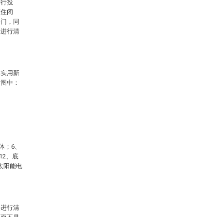
进行投
顶住闭
关门，同
走进行清
本实用新
附图中：
体；6、
12、底
、太阳能电
案进行清