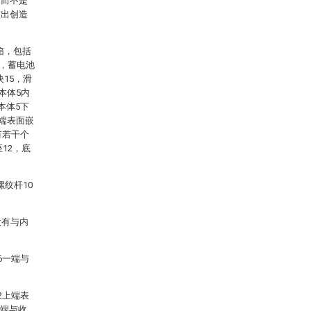
，而不是
做出创造
箱，包括
7，蓄电池
块15，滑
本体5内
本体5下
上端表面嵌
有若干个
12，底
螺纹杆10
设有与内
6一端与
2上端表
一端与收