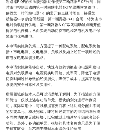
断路器F-QF的欠压脱扣器动作使第二断路器F-QF分闸，同
时市电控制回路的第一时间继电器1KT的线圈恢复得电，
使得第一时间继电器1KT的常开触点延时闭合，接通第一
断路器S-QF的合闸线圈，第一断路器 S-QF合闸，转为由市
电对负载进行供电，第一断路器S-QF常闭辅助触点断开使
得发电机停机，从而实现自动切换市电和发电机发电并保
障市电优先供电。
本申请实施例的第二方面提了一种配电系统，配电系统包
括：市电电源、发电电源、负载以及如上述任一项所述的
市电发电电源切换电路。
本申请实施例能够自动、快速有效的切换市电电源和发电
电源对负载供电，电源切换时间短、效率高，降低了电源
切换时间过长导致的经济损失，降低了成本，提高了配电
系统的安全可靠性及实用性。
所属领域的技术人员可以清楚地了解到，为了描述的方便
和简洁，仅以上述各功能单元、模块的划分进行举例说
明，实际应用中，可以根据需要而将上述功能分配由不同
的功能单元、模块完成，即将所述装置的内部结构划分成
不同的功能单元或模块，以完成以上描述的全部或者部分
功能。另外，各功能单元、模块的具体名称也只是为了便
于相互区分，并不用于限制本申请的保护范围。