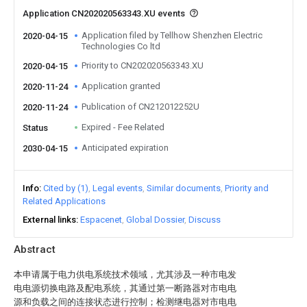
Application CN202020563343.XU events
Application filed by Tellhow Shenzhen Electric
2020-04-15
Technologies Co ltd
Priority to CN202020563343.XU
2020-04-15
Application granted
2020-11-24
Publication of CN212012252U
2020-11-24
Expired - Fee Related
Status
Anticipated expiration
2030-04-15
Info
Cited by (1)
Legal events
Similar documents
Priority and
Related Applications
External links
Espacenet
Global Dossier
Discuss
Abstract
本申请属于电力供电系统技术领域，尤其涉及一种市电发
电电源切换电路及配电系统，其通过第一断路器对市电电
源和负载之间的连接状态进行控制；检测继电器对市电电