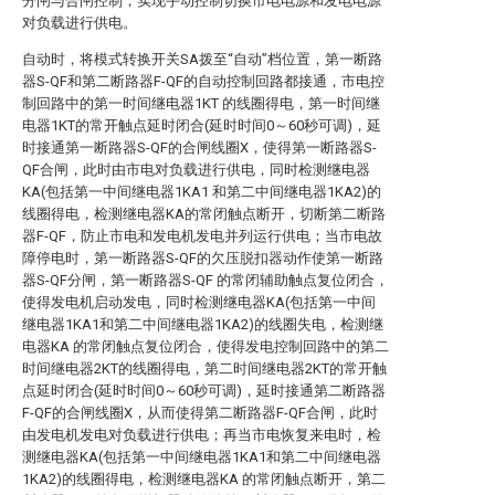
分闸与合闸控制，实现手动控制切换市电电源和发电电源
对负载进行供电。
自动时，将模式转换开关SA拨至“自动”档位置，第一断路
器S-QF和第二断路器F-QF的自动控制回路都接通，市电控
制回路中的第一时间继电器1KT 的线圈得电，第一时间继
电器1KT的常开触点延时闭合(延时时间0～60秒可调)，延
时接通第一断路器S-QF的合闸线圈X，使得第一断路器S-
QF合闸，此时由市电对负载进行供电，同时检测继电器
KA(包括第一中间继电器1KA1 和第二中间继电器1KA2)的
线圈得电，检测继电器KA的常闭触点断开，切断第二断路
器F-QF，防止市电和发电机发电并列运行供电；当市电故
障停电时，第一断路器S-QF的欠压脱扣器动作使第一断路
器S-QF分闸，第一断路器S-QF 的常闭辅助触点复位闭合，
使得发电机启动发电，同时检测继电器KA(包括第一中间
继电器1KA1和第二中间继电器1KA2)的线圈失电，检测继
电器KA 的常闭触点复位闭合，使得发电控制回路中的第二
时间继电器2KT的线圈得电，第二时间继电器2KT的常开触
点延时闭合(延时时间0～60秒可调)，延时接通第二断路器
F-QF的合闸线圈X，从而使得第二断路器F-QF合闸，此时
由发电机发电对负载进行供电；再当市电恢复来电时，检
测继电器KA(包括第一中间继电器1KA1和第二中间继电器
1KA2)的线圈得电，检测继电器KA 的常闭触点断开，第二