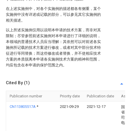
在上述实施例中，对各个实施例的描述都各有侧重，某个
实施例中没有详述或记载的部分，可以参见其它实施例的
相关描述。
以上所述实施例仅用以说明本申请的技术方案，而非对其
限制；尽管参照前述实施例对本申请进行了详细的说明，
本领域的普通技术人员应当理解：其依然可以对前述各实
施例所记载的技术方案进行修改，或者对其中部分技术特
征进行等同替换；而这些修改或者替换，并不使相应技术
方案的本质脱离本申请各实施例技术方案的精神和范围，
均应包含在本申请的保护范围之内。
Cited By (1)
Publication number
Priority date
Publication date
Assi
CN113805517A
*
2021-09-29
2021-12-17
国网
省电
司海
电公