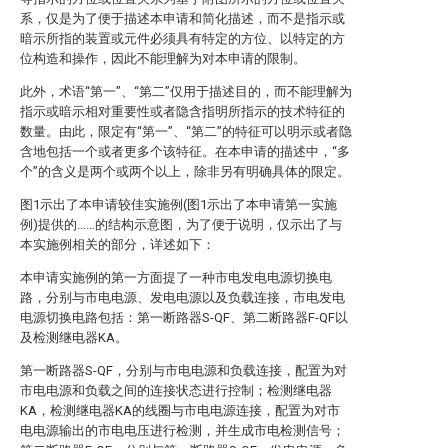
系，仅是为了便于描述本申请和简化描述，而不是指示或
暗示所指的装置或元件必须具有特定的方位、以特定的方
位构造和操作，因此不能理解为对本申请的限制。
此外，术语“第一”、“第二”仅用于描述目的，而不能理解为
指示或暗示相对重要性或者隐含指明所指示的技术特征的
数量。由此，限定有“第一”、“第二”的特征可以明示或者隐
含地包括一个或者更多个该特征。在本申请的描述中，“多
个”的含义是两个或两个以上，除非另有明确具体的限定。
图1示出了本申请较佳实施例(图1示出了本申请第一实施
例)提供的……的结构示意图，为了便于说明，仅示出了与
本实施例相关的部分，详述如下：
本申请实施例的第一方面提了一种市电发电电源切换电
路，分别与市电电源、发电电源以及负载连接，市电发电
电源切换电路包括：第一断路器S-QF、第二断路器F-QF以
及检测继电器KA。
第一断路器S-QF，分别与市电电源和负载连接，配置为对
市电电源和负载之间的连接状态进行控制；检测继电器
KA，检测继电器KA的线圈与市电电源连接，配置为对市
电电源输出的市电电压进行检测，并生成市电检测信号；