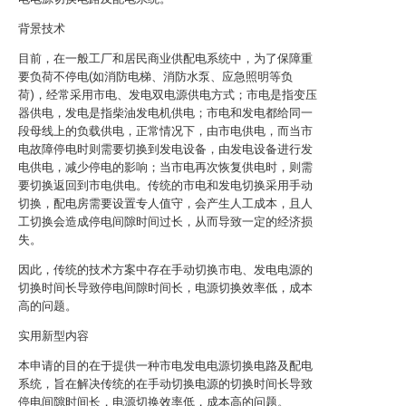
背景技术
目前，在一般工厂和居民商业供配电系统中，为了保障重
要负荷不停电(如消防电梯、消防水泵、应急照明等负
荷)，经常采用市电、发电双电源供电方式；市电是指变压
器供电，发电是指柴油发电机供电；市电和发电都给同一
段母线上的负载供电，正常情况下，由市电供电，而当市
电故障停电时则需要切换到发电设备，由发电设备进行发
电供电，减少停电的影响；当市电再次恢复供电时，则需
要切换返回到市电供电。传统的市电和发电切换采用手动
切换，配电房需要设置专人值守，会产生人工成本，且人
工切换会造成停电间隙时间过长，从而导致一定的经济损
失。
因此，传统的技术方案中存在手动切换市电、发电电源的
切换时间长导致停电间隙时间长，电源切换效率低，成本
高的问题。
实用新型内容
本申请的目的在于提供一种市电发电电源切换电路及配电
系统，旨在解决传统的在手动切换电源的切换时间长导致
停电间隙时间长，电源切换效率低，成本高的问题。