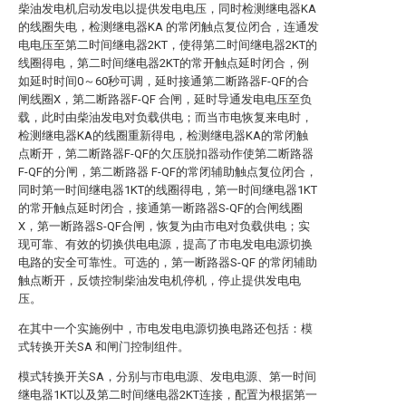
柴油发电机启动发电以提供发电电压，同时检测继电器KA
的线圈失电，检测继电器KA 的常闭触点复位闭合，连通发
电电压至第二时间继电器2KT，使得第二时间继电器2KT的
线圈得电，第二时间继电器2KT的常开触点延时闭合，例
如延时时间0～60秒可调，延时接通第二断路器F-QF的合
闸线圈X，第二断路器F-QF 合闸，延时导通发电电压至负
载，此时由柴油发电对负载供电；而当市电恢复来电时，
检测继电器KA的线圈重新得电，检测继电器KA的常闭触
点断开，第二断路器F-QF的欠压脱扣器动作使第二断路器
F-QF的分闸，第二断路器 F-QF的常闭辅助触点复位闭合，
同时第一时间继电器1KT的线圈得电，第一时间继电器1KT
的常开触点延时闭合，接通第一断路器S-QF的合闸线圈
X，第一断路器S-QF合闸，恢复为由市电对负载供电；实
现可靠、有效的切换供电电源，提高了市电发电电源切换
电路的安全可靠性。可选的，第一断路器S-QF 的常闭辅助
触点断开，反馈控制柴油发电机停机，停止提供发电电
压。
在其中一个实施例中，市电发电电源切换电路还包括：模
式转换开关SA 和闸门控制组件。
模式转换开关SA，分别与市电电源、发电电源、第一时间
继电器1KT以及第二时间继电器2KT连接，配置为根据第一