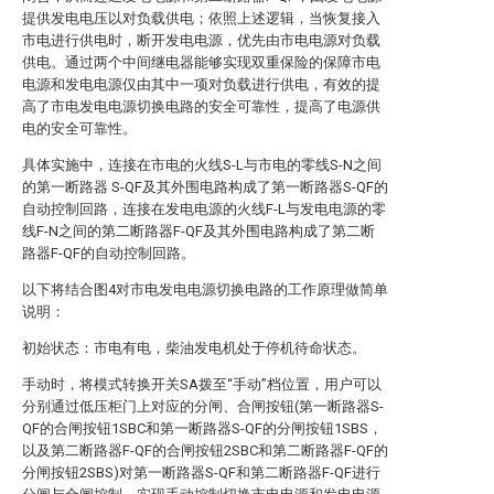
提供发电电压以对负载供电；依照上述逻辑，当恢复接入
市电进行供电时，断开发电电源，优先由市电电源对负载
供电。通过两个中间继电器能够实现双重保险的保障市电
电源和发电电源仅由其中一项对负载进行供电，有效的提
高了市电发电电源切换电路的安全可靠性，提高了电源供
电的安全可靠性。
具体实施中，连接在市电的火线S-L与市电的零线S-N之间
的第一断路器 S-QF及其外围电路构成了第一断路器S-QF的
自动控制回路，连接在发电电源的火线F-L与发电电源的零
线F-N之间的第二断路器F-QF及其外围电路构成了第二断
路器F-QF的自动控制回路。
以下将结合图4对市电发电电源切换电路的工作原理做简单
说明：
初始状态：市电有电，柴油发电机处于停机待命状态。
手动时，将模式转换开关SA拨至“手动”档位置，用户可以
分别通过低压柜门上对应的分闸、合闸按钮(第一断路器S-
QF的合闸按钮1SBC和第一断路器S-QF的分闸按钮1SBS，
以及第二断路器F-QF的合闸按钮2SBC和第二断路器F-QF的
分闸按钮2SBS)对第一断路器S-QF和第二断路器F-QF进行