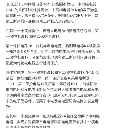
电电压时，中间继电器2KA1的线圈不得电，中间继电器
2KA1的常闭触点保持闭合，中间继电器2KA1的常开触点
保持断开，第三指示灯2HG亮，第四指示灯2HR 不亮，对
第二断路器F-QF的分闸工作状态进行指示。
在其中一个实施例中，市电发电电源切换电路还包括：第
一保护电路16 和第二保护电路17。
第一保护电路16，分别与市电电源、检测继电器KA以及第
一断路器S-QF 连接，配置为对市电电压进行过流保护；第
二保护电路17，分别与发电电源和第二断路器F-QF连接，
配置为对发电电压进行过流保护。
具体实施中，第一保护电路16和第二保护电路17均包括熔
断器，例如如图4所示，第一保护电路16采用熔断器
1FU1，第二保护电路17采用第二熔断器1FU1，能够防止
市电电压和发电电压对应的电流过大或者市电电源和发电
电源的温度过高而损坏市电电源和发电电源以及后端电路
中的电子元器件，提高了市电发电电源切换电路的安全可
靠性。
在其中一个实施例中，检测继电器KA包括至少两个中间继
电器。实现多重保障市电电源和发电电源仅有其中一项电
源连通至负载以对负载供电。