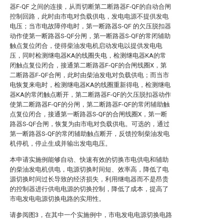
器F-QF 之间的连接，从而切断第二断路器F-QF的自动合闸
控制回路，此时由市电对负载供电，发电电源不提供发电
电压；当市电故障停电时，第一断路器S-QF 的欠压脱扣器
动作使第一断路器S-QF分闸，第一断路器S-QF的常闭辅助
触点复位闭合，使得柴油发电机启动发电以提供发电电
压，同时检测继电器KA的线圈失电，检测继电器KA的常
闭触点复位闭合，接通第二断路器F-QF的合闸线圈X，第
二断路器F-QF合闸，此时由柴油发电对负载供电；而当市
电恢复来电时，检测继电器KA的线圈重新得电，检测继电
器KA的常闭触点断开，第二断路器F-QF的欠压脱扣器动作
使第二断路器F-QF的分闸，第二断路器F-QF的常闭辅助触
点复位闭合，接通第一断路器S-QF的合闸线圈X，第一断
路器S-QF合闸，恢复为由市电对负载供电。可选的，通过
第一断路器S-QF的常闭辅助触点断开，反馈控制柴油发电
机停机，停止生成并输出发电电压。
本申请实施例能够自动、快速有效的切换市电供电和辅助
的柴油发电机供电，电源切换时间短、效率高，降低了电
源切换时间过长导致的经济损失，利用继电器而不是昂贵
的控制器进行供电电源的切换控制，降低了成本，提高了
市电发电电源切换电路的实用性。
请参阅图3，在其中一个实施例中，市电发电电源切换电路