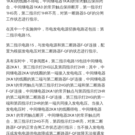
1KA3的线圈不得电，中间继电器1KA3的常闭触点保持闭
合，中间继电器1KA3 的常开触点保持断开，第一指示灯
1HG亮，第二指示灯1HR不亮，对第一断路器S-QF的分闸
工作状态进行指示。
在其中一个实施例中，市电发电电源切换电路还包括：第
二指示电路15。
第二指示电路15，与发电电源和第二断路器F-QF连接，配
置为根据发电电压对第二断路器F-QF的状态进行指示。
具有实时中，可参阅图4，第二指示电路15包括中间继电
器2KA1、第三指示灯2HG以及第四指示灯2HR；其中，中
间继电器2KA1的线圈的第一端接入发电电压，中间继电器
2KA1的线圈的第二端与第二断路器F-QF连接，中间继电器
2KA1的常闭触点与第三指示灯2HG的第二端和第二断路器
F-QF连接，中间继电器2KA1的常开触点与第四指示灯2HR
的第二端和第二断路器 F-QF连接，第三指示灯2HG的第一
端和第四指示灯2HR的第一端共同接入发电电压。当接入
发电电压时，中间继电器2KA1的线圈得电，中间继电器
2KA1 的常闭触点断开，中间继电器2KA1的常开触点闭
合，第三指示灯2HG不亮，第四指示灯2HR亮，对第二断
路器F-QF的正常合闸工作状态进行指示；当不接入发电电
压或发电电源供电故障或第二断路器F-QF故障无法接通发