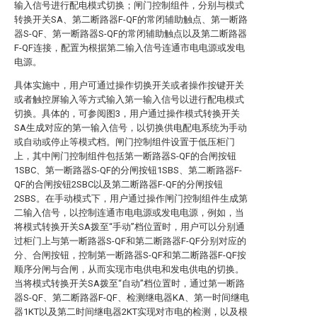
输入信号进行配电模式切换；闸门控制组件，分别与模式
转换开关SA、第二断路器F-QF的常闭辅助触点、第一断路
器S-QF、第一断路器S-QF的常闭辅助触点以及第二断路器
F-QF连接，配置为根据第二输入信号连通市电电源或发电
电源。
具体实施中，用户可通过操作切换开关或者操作按键开关
或者触控屏输入等方式输入第一输入信号以进行配电模式
切换。具体的，可参阅图3，用户通过操作模式转换开关
SA生成对应的第一输入信号，以切换供电配电系统为手动
或自动或停止等模式档。闸门控制组件设置于低压柜门
上，其中闸门控制组件包括第一断路器S-QF的合闸按钮
1SBC、第一断路器S-QF的分闸按钮1SBS、第二断路器F-
QF的合闸按钮2SBC以及第二断路器F-QF的分闸按钮
2SBS。在手动模式下，用户通过操作闸门控制组件生成第
二输入信号，以控制连通市电电源或发电电源，例如，当
将模式转换开关SA拨至“手动”档位置时，用户可以分别通
过柜门上与第一断路器S-QF和第二断路器F-QF分别对应的
分、合闸按钮，控制第一断路器S-QF和第二断路器F-QF按
顺序分闸与合闸，从而实现市电供电和发电供电的切换。
当将模式转换开关SA拨至“自动”档位置时，通过第一断路
器S-QF、第二断路器F-QF、检测继电器KA、第一时间继电
器1KT以及第二时间继电器2KT实现对市电的检测，以及根