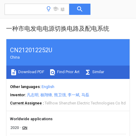
一种市电发电电源切换电路及配电系统
CN212012252U
China
Download PDF
Find Prior Art
Similar
Other languages
English
Inventor
凡志明
杨翔锋
熊卫强
李一斌
马磊
Current Assignee
Tellhow Shenzhen Electric Technologies Co ltd
Worldwide applications
2020
CN