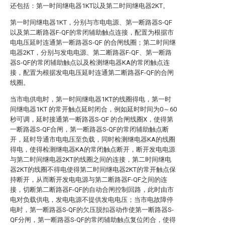
还包括：第一时间继电器1KT以及第二时间继电器2KT。
第一时间继电器1KT，分别与市电电源、第一断路器S-QF
以及第二断路器F-QF的常闭辅助触点连接，配置为根据市
电电压延时连通第一断路器S-QF 的合闸线圈；第二时间继
电器2KT，分别与发电电源、第二断路器F-QF、第一断路
器S-QF的常闭辅助触点以及检测继电器KA的常闭触点连
接，配置为根据发电电压延时连通第二断路器F-QF的合闸
线圈。
当市电供电时，第一时间继电器1KT的线圈得电，第一时
间继电器1KT 的常开触点延时闭合，例如延时时间为0～60
秒可调，延时接通第一断路器S-QF 的合闸线圈X，使得第
一断路器S-QF合闸，第一断路器S-QF的常闭辅助触点断
开，延时导通市电电压至负载，同时检测继电器KA的线圈
得电，使得检测继电器KA的常闭触点断开，断开发电电源
与第二时间继电器2KT的线圈之间的连接，第二时间继电
器2KT的线圈不得电使得第二时间继电器2KT的常开触点保
持断开，从而断开发电电源与第二断路器F-QF之间的连
接，切断第二断路器F-QF的自动合闸控制回路，此时由市
电对负载供电，发电电源不提供发电电压；当市电故障停
电时，第一断路器S-QF的欠压脱扣器动作使第一断路器S-
QF分闸，第一断路器S-QF的常闭辅助触点复位闭合，使得