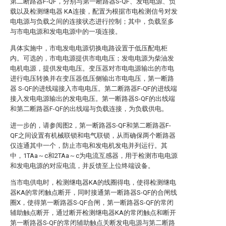
第二断路器F-QF，分别与第一断路器S-QF、发电电源、负
载以及检测继电器 KA连接，配置为根据市电检测信号对发
电电源与负载之间的连接状态进行控制；其中，负载至多
与市电电源和发电电源中的一项连接。
具体实施中，市电发电电源切换电路设置于低压配电柜
内。可选的，市电电源提供市电电压；发电电源为柴油发
电机电源，提供发电电压。变压器对市电电源输出的市电
进行电压转换并在变压器低压侧输出市电电压，第一断路
器 S-QF的进线端接入市电电压。第二断路器F-QF的进线端
接入发电电源输出的发电电压。第一断路器S-QF的出线端
和第二断路器F-QF的出线端与负载连接，为负载供电。
进一步的，请参阅图2，第一断路器S-QF和第二断路器F-
QF之间设置有机械联锁和电气联锁，从而确保两个断路器
仅连通其中一个，防止市电和发电机发电并列运行。其
中，1TAa～c和2TAa～c为电流互感器，用于检测市电电源
和发电电源的对应电流，并反馈至上位终端设备。
当市电供电时，检测继电器KA的线圈得电，使得检测继电
器KA的常闭触点断开，同时接通第一断路器S-QF的合闸线
圈X，使得第一断路器S-QF合闸，第一断路器S-QF的常闭
辅助触点断开，通过断开检测继电器KA的常闭触点和断开
第一断路器S-QF的常闭辅助触点关断发电电源与第二断路