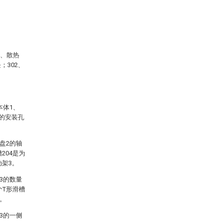
3、散热
；302、
本体1、
触的安装孔
盘2的轴
204是为
动架3。
3的数量
个T形滑槽
持。
3的一侧