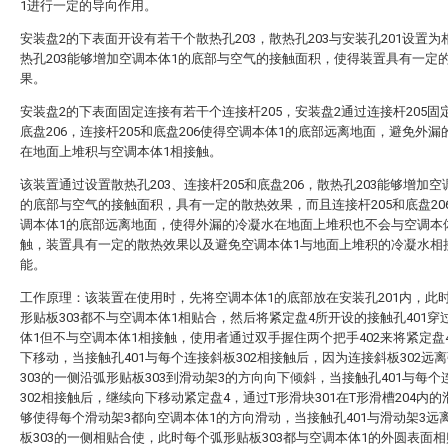
1进行一定的导向作用。
安装盘2的下表面开设有若干个散热孔203，散热孔203与安装孔201设置为
热孔203能够增加空调本体1的底部与空气的接触面积，使得装置具有一定
果。
安装盘2的下表面固定连接有若干个连接杆205，安装盘2通过连接杆205固
底盘206，连接杆205和底盘206使得空调本体1的底部远离地面，避免外漏
在地面上堆积与空调本体1相接触。
该装置通过设置散热孔203、连接杆205和底盘206，散热孔203能够增加空
的底部与空气的接触面积，具有一定的散热效果，而且连接杆205和底盘20
调本体1的底部远离地面，使得外漏的冷凝水在地面上堆积也不会与空调本
触，装置具有一定的散热效果以及避免空调本体1与地面上堆积的冷凝水相
能。
工作原理：该装置在使用时，先将空调本体1的底部放在安装孔201内，此
形贴板303都不与空调本体1相贴合，然后将紧定盘4所开设的接触孔401穿
体1但不与空调本体1相接触，使用者通过双手握住两个把手402来将紧定盘
下移动，当接触孔401与每个连接斜板302相接触后，因为连接斜板302远
303的一侧沿弧形贴板303到滑动架3的方向向下倾斜，当接触孔401与每个
302相接触后，继续向下移动紧定盘4，通过T形滑块301在T形滑槽204内
够使得每个滑动架3都向空调本体1的方向滑动，当接触孔401与滑动架3远
板303的一侧相贴合使，此时每个弧形贴板303都与空调本体1的外圆表面