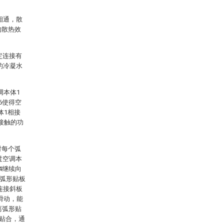
相通，散
的散热效
定连接有
的冷凝水
调本体1
6使得空
体1相接
接触的功
时每个弧
过空调本
4继续向
离弧形贴板
连接斜板
的滑动，能
离弧形贴
相贴合，通