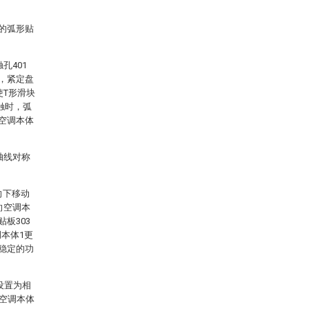
触的弧形贴
。
孔401
时，紧定盘
使T形滑块
接触时，弧
使空调本体
轴线对称
。
向下移动
向空调本
板303
本体1更
加稳定的功
设置为相
对空调本体