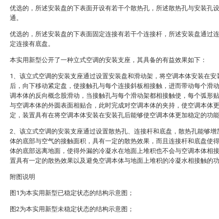
优选的，所述安装盘的下表面开设有若干个散热孔，所述散热孔与安装孔
通。
优选的，所述安装盘的下表面固定连接有若干个连接杆，所述安装盘通过
定连接有底盘。
本实用新型公开了一种立式空调的安装支座，其具备的有益效果如下：
1、该立式空调的安装支座通过设置安装盘和滑动架，将空调本体安装在安
后，向下移动紧定盘，使接触孔与每个连接斜板相接触，进而带动每个滑
调本体的反向概念股滑动，当接触孔与每个滑动架都相接触使，每个弧形
与空调本体的外圆表面相贴合，此时完成对空调本体的夹持，使空调本体
定，装置具有在将空调本体安装在安装孔后能够使空调本体更加稳定的功
2、该立式空调的安装支座通过设置散热孔、连接杆和底盘，散热孔能够增
体的底部与空气的接触面积，具有一定的散热效果，而且连接杆和底盘使
体的底部远离地面，使得外漏的冷凝水在地面上堆积也不会与空调本体相
置具有一定的散热效果以及避免空调本体与地面上堆积的冷凝水相接触的
附图说明
图1为本实用新型已稳定状态的结构示意图；
图2为本实用新型未稳定状态的结构示意图；