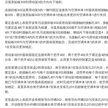
沿弧形贴板303到滑动架3的方向向下倾斜。
连接斜板302远离滑动架3的一侧均固定连接有与空调本体1外圆表面相接
板303，通过弧形贴板303与空调本体1的贴合来更好对空调本体1进行夹持
紧定盘4的上表面开设有与连接斜板302或滑动架3相接触的接触孔401，接触
与紧定盘4的下表面设置为相通，当弧形贴板303都不与空调本体1相贴合
4向下移动时接触孔401先与连接斜板302相接触，继续向下移动紧定盘4，
301在T形滑槽204内向空调本体1的方向滑动，当接触孔401与滑动架3相
形贴板303均与空调本体1的外圆表面相贴合，完成对空调本体1的夹持，
1在安装后更加稳定。
滑动架3的外圆表面固定连接有两个把手402，两个把手402关于紧定盘4的
分布，两个把手402让使用者双手握住，从而更方便的控制紧定盘4的移动
该装置通过设置安装盘2和滑动架3，将空调本体1安装在安装孔201内后，
紧定盘4，使接触孔401与每个连接斜板302相接触，进而带动每个滑动架3
体1的反向概念股滑动，当接触孔401与每个滑动架3都相接触使，每个弧形贴
都已与空调本体1的外圆表面相贴合，此时完成对空调本体1的夹持，使空调
加稳定，装置具有在将空调本体1安装在安装孔201后能够使空调本体1更
能。
安装盘2的上表面开设有楔形导向环槽202，楔形导向环槽202与安装孔201
通，开设楔形导向环槽202能够在将空调本体1安装在安装孔201的过程中