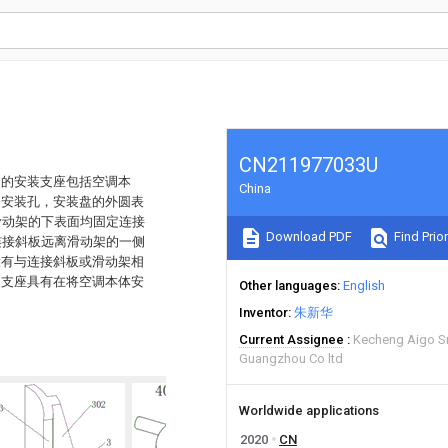
CN211977033U
调的安装支座包括空调本
China
的安装孔，安装盘的外圆表
滑动架的下表面均固定连接
Download PDF
Find Prior
连接斜板远离滑动架的一侧
设有与连接斜板或滑动架相
装支座具有在将空调本体安
Other languages
English
Inventor
朱新华
Current Assignee
Kecheng Aigo S
Guangzhou Co ltd
Worldwide applications
2020
CN