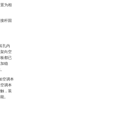
设置为相
连接杆固
装孔内
动架向空
贴板都已
更加稳
能。
加空调本
得空调本
接触，装
功能。