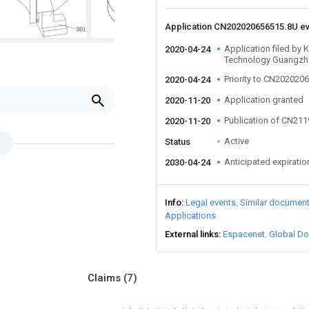
Application CN202020656515.8U e
Application filed by
2020-04-24
Technology Guangzho
Priority to CN202020
2020-04-24
Application granted
2020-11-20
Publication of CN21
2020-11-20
Active
Status
Anticipated expiratio
2030-04-24
Info
Legal events
Similar documen
Applications
External links
Espacenet
Global Do
Claims
(7)