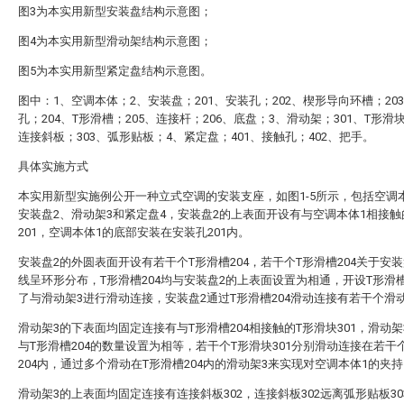
图3为本实用新型安装盘结构示意图；
图4为本实用新型滑动架结构示意图；
图5为本实用新型紧定盘结构示意图。
图中：1、空调本体；2、安装盘；201、安装孔；202、楔形导向环槽；20
孔；204、T形滑槽；205、连接杆；206、底盘；3、滑动架；301、T形滑块
连接斜板；303、弧形贴板；4、紧定盘；401、接触孔；402、把手。
具体实施方式
本实用新型实施例公开一种立式空调的安装支座，如图1-5所示，包括空调
安装盘2、滑动架3和紧定盘4，安装盘2的上表面开设有与空调本体1相接
201，空调本体1的底部安装在安装孔201内。
安装盘2的外圆表面开设有若干个T形滑槽204，若干个T形滑槽204关于安装
线呈环形分布，T形滑槽204均与安装盘2的上表面设置为相通，开设T形滑槽
了与滑动架3进行滑动连接，安装盘2通过T形滑槽204滑动连接有若干个滑
滑动架3的下表面均固定连接有与T形滑槽204相接触的T形滑块301，滑动架
与T形滑槽204的数量设置为相等，若干个T形滑块301分别滑动连接在若干
204内，通过多个滑动在T形滑槽204内的滑动架3来实现对空调本体1的夹
滑动架3的上表面均固定连接有连接斜板302，连接斜板302远离弧形贴板30