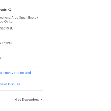
vents
 Kecheng Aigo Smart Energy
u Co ltd
656515.8U
1977033U
n
ts
Priority and Related
ssier
Discuss
Hide Dependent