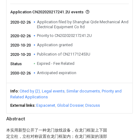
Application CN202020217241.2U events
Application filed by Shanghai Qide Mechanical And
2020-02-26
Electrical Equipment Co ltd
Priority to CN202020217241.2U
2020-02-26
Application granted
2020-10-20
Publication of CN211712453U
2020-10-20
Expired - Fee Related
Status
Anticipated expiration
2030-02-26
Info
Cited by (2)
Legal events
Similar documents
Priority and
Related Applications
External links
Espacenet
Global Dossier
Discuss
Abstract
本实用新型公开了一种龙门放线设备，在龙门框架上下固
定立柱，立柱对称设置在龙门框架内；在龙门框架的顶部