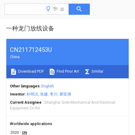
一种龙门放线设备
CN211712453U
China
Download PDF
Find Prior Art
Similar
Other languages
English
Inventor
朴明汉
朱建
李川
瞿亚洲
Current Assignee
Shanghai Qide Mechanical And Electrical
Equipment Co ltd
Worldwide applications
2020
CN