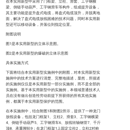
在本实用新型中采用了门框架、立柱、滑套、工字钢横
梁、倒链手动葫芦、工字钢滑车等构件，组成提升设备，
其主要功能是提升盘式电缆，将盘式电缆顶升，并脱离地
面，解决了盘式电缆放线困难的技术问题，同时本实用新
型还可以移动设备，并落位到指定位置。
附图说明
图1是本实用新型的立体示意图。
图2是本实用新型的爆破的立体示意图
具体实施方式
下面将结合本实用新型实施例中的附图，对本实用新型实
施例中的技术方案进行清楚、完整地描述，显然，所描述
的实施例仅仅是本实用新型一部分实施例，而不是全部的
实施例。基于本实用新型中的实施例，本领域普通技术人
员在没有做出创造性劳动前提下所获得的所有其他实施
例，都属于本实用新型保护的范围。
在本实施例中，结合附图1和附图2所示，提供了一种龙门
放线设备，包括龙门框架1、立柱2、滑套3、工字钢横梁
4、倒链手动葫芦5、工字钢滑车6、放线转轴钢管7、千斤
顶8、承重脚轮9；在龙门框架1上固定立柱2，立柱2对称