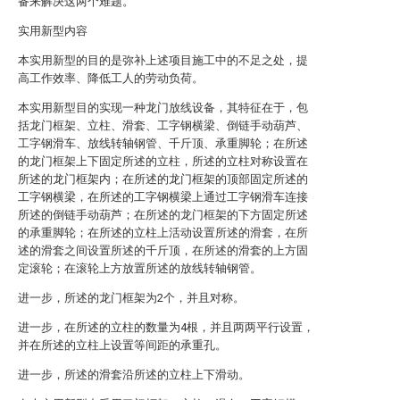
备来解决这两个难题。
实用新型内容
本实用新型的目的是弥补上述项目施工中的不足之处，提
高工作效率、降低工人的劳动负荷。
本实用新型目的实现一种龙门放线设备，其特征在于，包
括龙门框架、立柱、滑套、工字钢横梁、倒链手动葫芦、
工字钢滑车、放线转轴钢管、千斤顶、承重脚轮；在所述
的龙门框架上下固定所述的立柱，所述的立柱对称设置在
所述的龙门框架内；在所述的龙门框架的顶部固定所述的
工字钢横梁，在所述的工字钢横梁上通过工字钢滑车连接
所述的倒链手动葫芦；在所述的龙门框架的下方固定所述
的承重脚轮；在所述的立柱上活动设置所述的滑套，在所
述的滑套之间设置所述的千斤顶，在所述的滑套的上方固
定滚轮；在滚轮上方放置所述的放线转轴钢管。
进一步，所述的龙门框架为2个，并且对称。
进一步，在所述的立柱的数量为4根，并且两两平行设置，
并在所述的立柱上设置等间距的承重孔。
进一步，所述的滑套沿所述的立柱上下滑动。