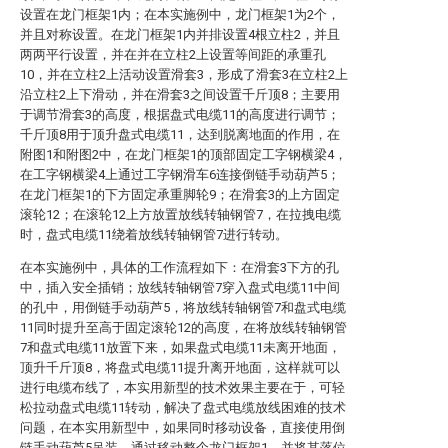
设置在龙门框架1内；在本实施例中，龙门框架1为2个，
并且对称设置。在龙门框架1内并排设置4根立柱2，并且
两两平行设置，并在并在立柱2上设置等间距的承重孔
10，并在立柱2上活动设置滑套3，形成了滑套3在立柱2上
沿立柱2上下滑动，并在滑套3之间设置千斤顶8；主要用
于调节滑套3的高度，根据盘式电缆11的高度进行调节；
千斤顶8用于顶升盘式电缆11，达到脱离地面的作用，在
附图1和附图2中，在龙门框架1的顶部固定工字钢横梁4，
在工字钢横梁4上通过工字钢滑车6连接倒链手动葫芦5；
在龙门框架1的下方固定承重脚轮9；在滑套3的上方固定
滚轮12；在滚轮12上方放置放线转轴钢管7，在拉拽电缆
时，盘式电缆11绕着放线转轴钢管7进行转动。
在本实施例中，具体的工作流程如下：在滑套3下方的孔
中，插入安全插销；放线转轴钢管7穿入盘式电缆11中间
的孔中，用倒链手动葫芦5，将放线转轴钢管7和盘式电缆
11同时提升至高于固定滚轮12的高度，在将放线转轴钢管
7和盘式电缆11放置下来，如果盘式电缆11未离开地面，
顶升千斤顶8，将盘式电缆11提升离开地面，这样就可以
进行电缆布线了，本实用新型的技术效果主要在于，可轻
松拉动盘式电缆11转动，解决了盘式电缆放线困难的技术
问题，在本实用新型中，如果同时移动设备，直接使用倒
链手动葫芦5吊装，通过移动整个龙门框架1，并将其落位