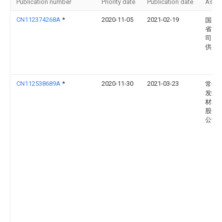
Publication number
Priority date
Publication date
Assi
CN112374268A
*
2020-11-05
2021-02-19
国网
省电
司昌
供电
CN112538689A
*
2020-11-30
2021-03-23
常州
发纵
材料
股份
公司