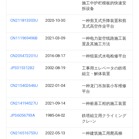
施工中护栏模板的快速安
拆设备
CN211813303U
2020-10-30
一种剪叉式升降装置和剪
叉式高空作业平台
CN111969496B
2021-03-09
一种电力架空线路施工装
置及其施工方法
CN205472201U
2016-08-17
一种组装式水电检修平台
JP3315312B2
2002-08-19
工事用エレベータの鉄塔
組立・解体装置
CN215402646U
2022-01-04
一种龙门吊加装小车维修
平台
CN214194527U
2021-09-14
一种桩基工程的施工装置
JPS6056793A
1985-04-02
鉄塔組立用クライミング
クレ−ン
CN216516753U
2022-05-13
一种建筑施工用爬高梯