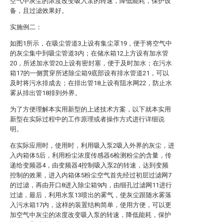
空气中灰尘的浓度改变吸入泵的转速，降低能耗，保护设
备，且过滤效果好。
实施例二：
如图1所示，在吸尘管道3上设有集尘罩19，便于将空气中
的灰尘集中到吸尘管道3内；在储水箱12上方设有加水管
20，所述加水管20上设有密封塞，便于及时加水；在污水
箱17的一侧贯穿所述除尘箱9底部设有排水管道21，可以
及时将污水排成去；在排出管18上设有阻水网22，防止水
雾从排出管18排到外界。
为了方便理解本实用新型的上述技术方案，以下就本实用
新型在实际过程中的工作原理或者操作方式进行详细说
明。
在实际应用时，使用时，利用吸入泵2吸入外界的灰尘，进
入内箱体5后，利用粉尘浓度传感器6检测粉尘的含量，传
递给变频器4，由变频器4控制吸入泵2的转速，达到变频
控制的效果，进入内箱体5粉尘空气首先经过初层过滤网7
的过滤，再由开口8进入除尘箱9内，由细孔过滤网11进行
过滤，最后，利用水泵13喷出的雾气，使灰尘跟随水雾落
入污水箱17内，这样的装置结构简单，使用方便，可以更
加空气中灰尘的浓度改变吸入泵的转速，降低能耗，保护