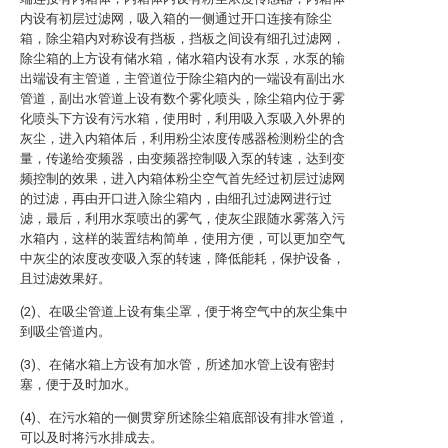
内设有初层过滤网，吸入箱的一侧通过开口连接有除尘
箱，除尘箱内对称设有挡板，挡板之间设有细孔过滤网，
除尘箱的上方设有储水箱，储水箱内设有水泵，水泵的输
出端设有主管道，主管道位于除尘箱内的一端设有副出水
管道，副出水管道上设有数个雾化喷头，除尘箱内位于雾
化喷头下方设有污水箱，使用时，利用吸入泵吸入外界的
灰尘，进入内箱体后，利用粉尘浓度传感器检测粉尘的含
量，传递给变频器，由变频器控制吸入泵的转速，达到变
频控制的效果，进入内箱体粉尘空气首先经过初层过滤网
的过滤，再由开口进入除尘箱内，由细孔过滤网进行过
滤，最后，利用水泵喷出的雾气，使灰尘跟随水雾落入污
水箱内，这样的装置结构简单，使用方便，可以更加空气
中灰尘的浓度改变吸入泵的转速，降低能耗，保护设备，
且过滤效果好。
(2)、在吸尘管道上设有集尘罩，便于将空气中的灰尘集中
到吸尘管道内。
(3)、在储水箱上方设有加水管，所述加水管上设有密封
塞，便于及时加水。
(4)、在污水箱的一侧贯穿所述除尘箱底部设有排水管道，
可以及时将污水排成去。