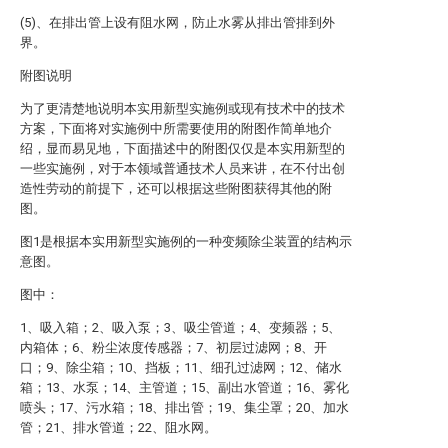
(5)、在排出管上设有阻水网，防止水雾从排出管排到外
界。
附图说明
为了更清楚地说明本实用新型实施例或现有技术中的技术
方案，下面将对实施例中所需要使用的附图作简单地介
绍，显而易见地，下面描述中的附图仅仅是本实用新型的
一些实施例，对于本领域普通技术人员来讲，在不付出创
造性劳动的前提下，还可以根据这些附图获得其他的附
图。
图1是根据本实用新型实施例的一种变频除尘装置的结构示
意图。
图中：
1、吸入箱；2、吸入泵；3、吸尘管道；4、变频器；5、
内箱体；6、粉尘浓度传感器；7、初层过滤网；8、开
口；9、除尘箱；10、挡板；11、细孔过滤网；12、储水
箱；13、水泵；14、主管道；15、副出水管道；16、雾化
喷头；17、污水箱；18、排出管；19、集尘罩；20、加水
管；21、排水管道；22、阻水网。