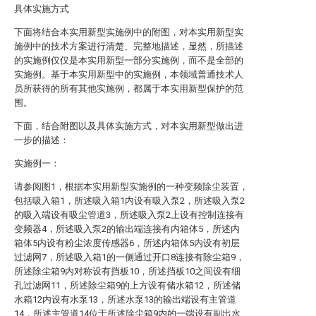
具体实施方式
下面将结合本实用新型实施例中的附图，对本实用新型实
施例中的技术方案进行清楚、完整地描述，显然，所描述
的实施例仅仅是本实用新型一部分实施例，而不是全部的
实施例。基于本实用新型中的实施例，本领域普通技术人
员所获得的所有其他实施例，都属于本实用新型保护的范
围。
下面，结合附图以及具体实施方式，对本实用新型做出进
一步的描述：
实施例一：
请参阅图1，根据本实用新型实施例的一种变频除尘装置，
包括吸入箱1，所述吸入箱1内设有吸入泵2，所述吸入泵2
的吸入端设有吸尘管道3，所述吸入泵2上设有控制连接有
变频器4，所述吸入泵2的输出端连接有内箱体5，所述内
箱体5内设有粉尘浓度传感器6，所述内箱体5内设有初层
过滤网7，所述吸入箱1的一侧通过开口8连接有除尘箱9，
所述除尘箱9内对称设有挡板10，所述挡板10之间设有细
孔过滤网11，所述除尘箱9的上方设有储水箱12，所述储
水箱12内设有水泵13，所述水泵13的输出端设有主管道
14，所述主管道14位于所述除尘箱9内的一端设有副出水