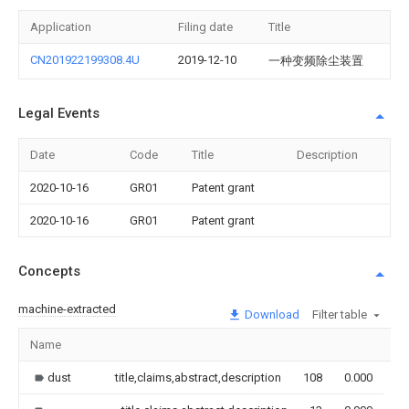
Application
Filing date
Title
CN201922199308.4U
2019-12-10
一种变频除尘装置
Legal Events
Date
Code
Title
Description
2020-10-16
GR01
Patent grant
2020-10-16
GR01
Patent grant
Concepts
machine-extracted
Download
Filter table
Name
Im
dust
title,claims,abstract,description
108
0.000