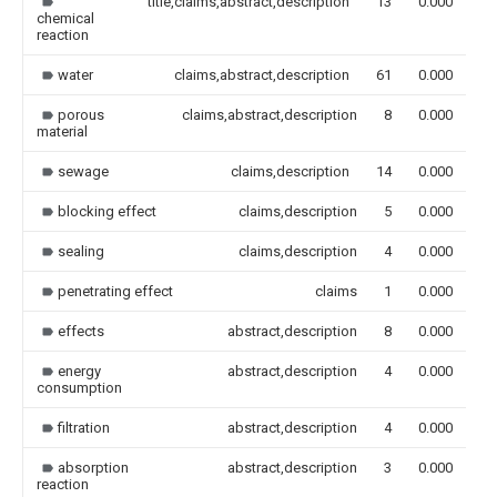
title,claims,abstract,description
13
0.000
chemical
reaction
water
claims,abstract,description
61
0.000
porous
claims,abstract,description
8
0.000
material
sewage
claims,description
14
0.000
blocking effect
claims,description
5
0.000
sealing
claims,description
4
0.000
penetrating effect
claims
1
0.000
effects
abstract,description
8
0.000
energy
abstract,description
4
0.000
consumption
filtration
abstract,description
4
0.000
absorption
abstract,description
3
0.000
reaction