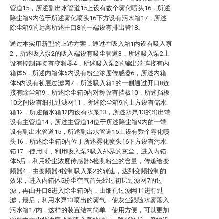
管道15，所述副出水管道15上设有数个雾化喷头16，所述
除尘箱9内位于所述雾化喷头16下方设有污水箱17，所述
除尘箱9的远离所述开口8的一端设有排出管18。
通过本实用新型的上述方案，通过在吸入箱1内设有吸入泵
2，所述吸入泵2的吸入端设有吸尘管道3，所述吸入泵2上
设有控制连接有变频器4，所述吸入泵2的输出端连接有内
箱体5，所述内箱体5内设有粉尘浓度传感器6，所述内箱
体5内设有初层过滤网7，所述吸入箱1的一侧通过开口8连
接有除尘箱9，所述除尘箱9内对称设有挡板10，所述挡板
10之间设有细孔过滤网11，所述除尘箱9的上方设有储水
箱12，所述储水箱12内设有水泵13，所述水泵13的输出端
设有主管道14，所述主管道14位于所述除尘箱9内的一端
设有副出水管道15，所述副出水管道15上设有数个雾化喷
头16，所述除尘箱9内位于所述雾化喷头16下方设有污水
箱17，使用时，利用吸入泵2吸入外界的灰尘，进入内箱
体5后，利用粉尘浓度传感器6检测粉尘的含量，传递给变
频器4，由变频器4控制吸入泵2的转速，达到变频控制的
效果，进入内箱体5粉尘空气首先经过初层过滤网7的过
滤，再由开口8进入除尘箱9内，由细孔过滤网11进行过
滤，最后，利用水泵13喷出的雾气，使灰尘跟随水雾落入
污水箱17内，这样的装置结构简单，使用方便，可以更加