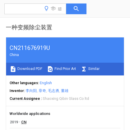
一种变频除尘装置
CN211676919U
China
Download PDF
Find Prior Art
Similar
Other languages
English
Inventor
李向阳
章奇
毛志勇
董雄
Current Assignee
Shaoxing Qibin Glass Co ltd
Worldwide applications
2019
CN