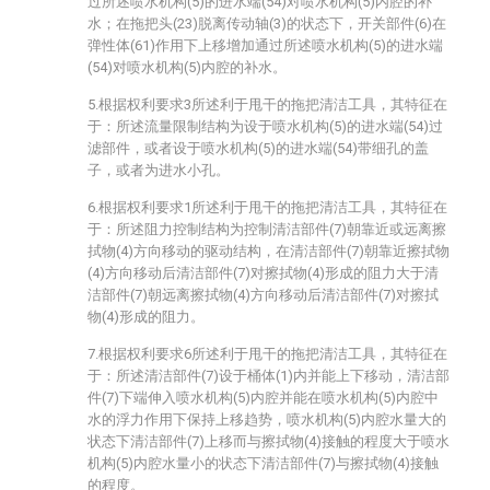
过所述喷水机构(5)的进水端(54)对喷水机构(5)内腔的补
水；在拖把头(23)脱离传动轴(3)的状态下，开关部件(6)在
弹性体(61)作用下上移增加通过所述喷水机构(5)的进水端
(54)对喷水机构(5)内腔的补水。
5.根据权利要求3所述利于甩干的拖把清洁工具，其特征在
于：所述流量限制结构为设于喷水机构(5)的进水端(54)过
滤部件，或者设于喷水机构(5)的进水端(54)带细孔的盖
子，或者为进水小孔。
6.根据权利要求1所述利于甩干的拖把清洁工具，其特征在
于：所述阻力控制结构为控制清洁部件(7)朝靠近或远离擦
拭物(4)方向移动的驱动结构，在清洁部件(7)朝靠近擦拭物
(4)方向移动后清洁部件(7)对擦拭物(4)形成的阻力大于清
洁部件(7)朝远离擦拭物(4)方向移动后清洁部件(7)对擦拭
物(4)形成的阻力。
7.根据权利要求6所述利于甩干的拖把清洁工具，其特征在
于：所述清洁部件(7)设于桶体(1)内并能上下移动，清洁部
件(7)下端伸入喷水机构(5)内腔并能在喷水机构(5)内腔中
水的浮力作用下保持上移趋势，喷水机构(5)内腔水量大的
状态下清洁部件(7)上移而与擦拭物(4)接触的程度大于喷水
机构(5)内腔水量小的状态下清洁部件(7)与擦拭物(4)接触
的程度。