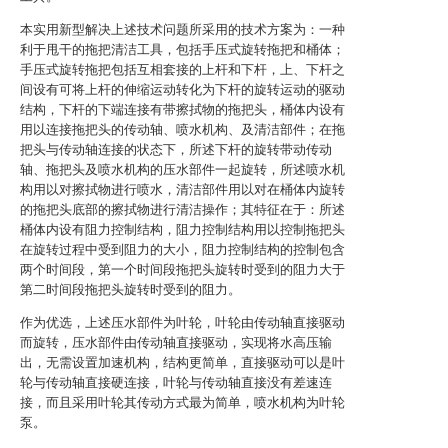
本实用新型解决上述技术问题所采用的技术方案为：一种
利于甩干的拖把清洁工具，包括手压式旋转拖把和桶体；
手压式旋转拖把包括互相套接的上杆和下杆，上、下杆之
间设有可将上杆的伸缩运动转化为下杆的旋转运动的驱动
结构，下杆的下端连接有带擦拭物的拖把头，桶体内设有
用以连接拖把头的传动轴、喷水机构、及清洁部件；在拖
把头与传动轴连接的状态下，所述下杆的旋转带动传动
轴、拖把头及喷水机构的压水部件一起旋转，所述喷水机
构用以对擦拭物进行喷水，清洁部件用以对在桶体内旋转
的拖把头底部的擦拭物进行清洁操作；其特征在于：所述
桶体内设有阻力控制结构，阻力控制结构用以控制拖把头
在旋转过程中受到阻力的大小，阻力控制结构的控制包含
两个时间段，第一个时间段拖把头旋转时受到的阻力大于
第二时间段拖把头旋转时受到的阻力。
作为优选，上述压水部件为叶轮，叶轮由传动轴直接驱动
而旋转，压水部件由传动轴直接驱动，实现将水高压输
出，无需设置加速机构，结构更简单，直接驱动可以是叶
轮与传动轴直接硬连接，叶轮与传动轴直接没有差速连
接，而且采用叶轮其传动方式最为简单，喷水机构为叶轮
泵。