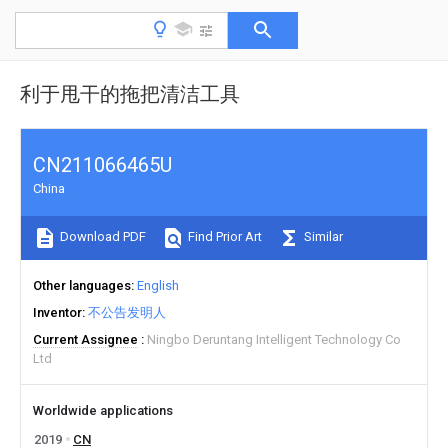
利于甩干的拖把清洁工具
CN211066465U
China
Download PDF
Find Prior Art
Similar
Other languages
English
Inventor
不公告发明人
Current Assignee
Ningbo Deruntang Intelligent Technology Co
Ltd
Worldwide applications
2019
CN