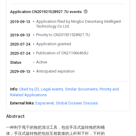
Application CN201921528927.7U events
Application filed by Ningbo Deruntang Intelligent
2019-09-13
Technology Co Ltd
Priority to CN201921528927.7U
2019-09-13
Application granted
2020-07-24
Publication of CN211066465U
2020-07-24
Active
Status
Anticipated expiration
2029-09-13
Info
Cited by (3)
Legal events
Similar documents
Priority and
Related Applications
External links
Espacenet
Global Dossier
Discuss
Abstract
一种利于甩干的拖把清洁工具，包括手压式旋转拖把和桶
体；手压式旋转拖把包括互相套接的上杆和下杆，下杆的