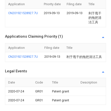
Application
Priority date
Filing date
Title
CN201921528927.7U
2019-09-13
2019-09-13
利于甩干
的拖把清
洁工具
Applications Claiming Priority (1)
Application
Filing date
Title
CN201921528927.7U
2019-09-13
利于甩干的拖把清洁工具
Legal Events
Date
Code
Title
Description
2020-07-24
GR01
Patent grant
2020-07-24
GR01
Patent grant