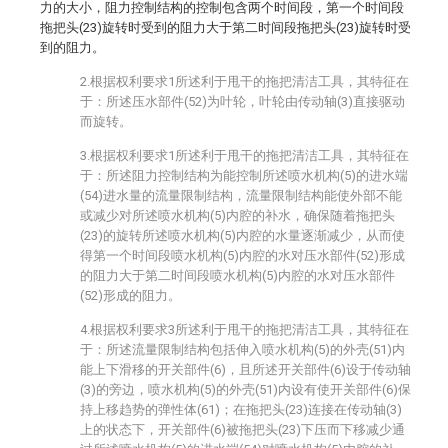
力的大小，阻力控制结构的控制包含两个时间段，第一个时间段
拖把头(23)旋转时受到的阻力大于第二时间段拖把头(23)旋转时受
到的阻力。
2.根据权利要求1所述利于甩干的拖把清洁工具，其特征在
于：所述压水部件(52)为叶轮，叶轮由传动轴(3)直接驱动
而旋转。
3.根据权利要求1所述利于甩干的拖把清洁工具，其特征在
于：所述阻力控制结构为能控制所述喷水机构(5)的进水端
(54)进水量的流量限制结构，流量限制结构能使外部不能
或减少对所述喷水机构(5)内腔的补水，确保随着拖把头
(23)的旋转所述喷水机构(5)内腔的水量逐渐减少，从而使
得第一个时间段喷水机构(5)内腔的水对压水部件(52)形成
的阻力大于第二时间段喷水机构(5)内腔的水对压水部件
(52)形成的阻力。
4.根据权利要求3所述利于甩干的拖把清洁工具，其特征在
于：所述流量限制结构包括伸入喷水机构(5)的外壳(51)内
能上下滑移的开关部件(6)，且所述开关部件(6)设于传动轴
(3)的旁边，喷水机构(5)的外壳(51)内设有使开关部件(6)保
持上移趋势的弹性体(61)；在拖把头(23)连接在传动轴(3)
上的状态下，开关部件(6)被拖把头(23)下压而下移减少通