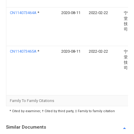
CN114073464A
*
2020-08-11
2022-02-22
宁波
堂智
技有
司
CN114073465A
*
2020-08-11
2022-02-22
宁波
堂智
技有
司
Family To Family Citations
* Cited by examiner, † Cited by third party, ‡ Family to family citation
Similar Documents