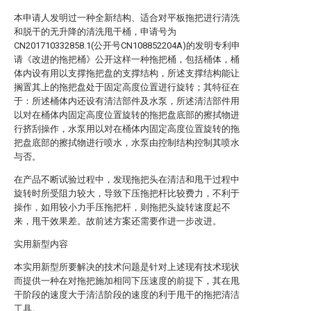
本申请人发明过一种全新结构、适合对平板拖把进行清洗
和脱干的无升降的清洗甩干桶，申请号为
CN201710332858.1(公开号CN108852204A)的发明专利申
请《改进的拖把桶》公开这样一种拖把桶，包括桶体，桶
体内设有用以支撑拖把盘的支撑结构，所述支撑结构能让
搁置其上的拖把盘处于固定高度位置进行旋转；其特征在
于：所述桶体内还设有清洁部件及水泵，所述清洁部件用
以对在桶体内固定高度位置旋转的拖把盘底部的擦拭物进
行挤刮操作，水泵用以对在桶体内固定高度位置旋转的拖
把盘底部的擦拭物进行喷水，水泵由控制结构控制其喷水
与否。
在产品不断试验过程中，发现拖把头在清洁和甩干过程中
旋转时所受阻力较大，导致下压拖把杆比较费力，不利于
操作，如用较小力手压拖把杆，则拖把头旋转速度起不
来，甩干效果差。故前述方案还需要作进一步改进。
实用新型内容
本实用新型所要解决的技术问题是针对上述现有技术现状
而提供一种在对拖把施加相同下压速度的前提下，其在甩
干阶段的速度大于清洁阶段的速度的利于甩干的拖把清洁
工具。