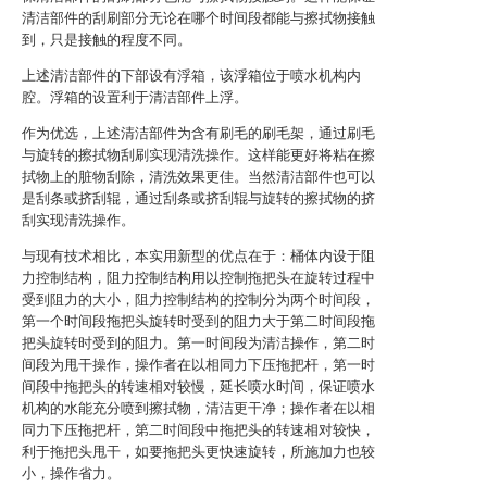
清洁部件的刮刷部分无论在哪个时间段都能与擦拭物接触
到，只是接触的程度不同。
上述清洁部件的下部设有浮箱，该浮箱位于喷水机构内
腔。浮箱的设置利于清洁部件上浮。
作为优选，上述清洁部件为含有刷毛的刷毛架，通过刷毛
与旋转的擦拭物刮刷实现清洗操作。这样能更好将粘在擦
拭物上的脏物刮除，清洗效果更佳。当然清洁部件也可以
是刮条或挤刮辊，通过刮条或挤刮辊与旋转的擦拭物的挤
刮实现清洗操作。
与现有技术相比，本实用新型的优点在于：桶体内设于阻
力控制结构，阻力控制结构用以控制拖把头在旋转过程中
受到阻力的大小，阻力控制结构的控制分为两个时间段，
第一个时间段拖把头旋转时受到的阻力大于第二时间段拖
把头旋转时受到的阻力。第一时间段为清洁操作，第二时
间段为甩干操作，操作者在以相同力下压拖把杆，第一时
间段中拖把头的转速相对较慢，延长喷水时间，保证喷水
机构的水能充分喷到擦拭物，清洁更干净；操作者在以相
同力下压拖把杆，第二时间段中拖把头的转速相对较快，
利于拖把头甩干，如要拖把头更快速旋转，所施加力也较
小，操作省力。