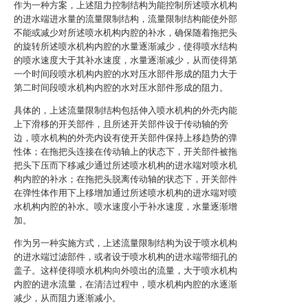
作为一种方案，上述阻力控制结构为能控制所述喷水机构
的进水端进水量的流量限制结构，流量限制结构能使外部
不能或减少对所述喷水机构内腔的补水，确保随着拖把头
的旋转所述喷水机构内腔的水量逐渐减少，使得喷水结构
的喷水速度大于其补水速度，水量逐渐减少，从而使得第
一个时间段喷水机构内腔的水对压水部件形成的阻力大于
第二时间段喷水机构内腔的水对压水部件形成的阻力。
具体的，上述流量限制结构包括伸入喷水机构的外壳内能
上下滑移的开关部件，且所述开关部件设于传动轴的旁
边，喷水机构的外壳内设有使开关部件保持上移趋势的弹
性体；在拖把头连接在传动轴上的状态下，开关部件被拖
把头下压而下移减少通过所述喷水机构的进水端对喷水机
构内腔的补水；在拖把头脱离传动轴的状态下，开关部件
在弹性体作用下上移增加通过所述喷水机构的进水端对喷
水机构内腔的补水。喷水速度小于补水速度，水量逐渐增
加。
作为另一种实施方式，上述流量限制结构为设于喷水机构
的进水端过滤部件，或者设于喷水机构的进水端带细孔的
盖子。这样使得喷水机构向外喷出的流量，大于喷水机构
内腔的进水流量，在清洁过程中，喷水机构内腔的水逐渐
减少，从而阻力逐渐减小。