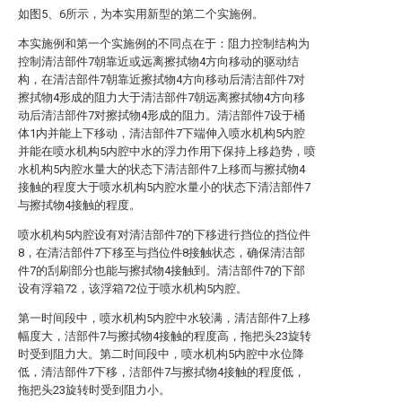
如图5、6所示，为本实用新型的第二个实施例。
本实施例和第一个实施例的不同点在于：阻力控制结构为
控制清洁部件7朝靠近或远离擦拭物4方向移动的驱动结
构，在清洁部件7朝靠近擦拭物4方向移动后清洁部件7对
擦拭物4形成的阻力大于清洁部件7朝远离擦拭物4方向移
动后清洁部件7对擦拭物4形成的阻力。清洁部件7设于桶
体1内并能上下移动，清洁部件7下端伸入喷水机构5内腔
并能在喷水机构5内腔中水的浮力作用下保持上移趋势，喷
水机构5内腔水量大的状态下清洁部件7上移而与擦拭物4
接触的程度大于喷水机构5内腔水量小的状态下清洁部件7
与擦拭物4接触的程度。
喷水机构5内腔设有对清洁部件7的下移进行挡位的挡位件
8，在清洁部件7下移至与挡位件8接触状态，确保清洁部
件7的刮刷部分也能与擦拭物4接触到。清洁部件7的下部
设有浮箱72，该浮箱72位于喷水机构5内腔。
第一时间段中，喷水机构5内腔中水较满，清洁部件7上移
幅度大，洁部件7与擦拭物4接触的程度高，拖把头23旋转
时受到阻力大。第二时间段中，喷水机构5内腔中水位降
低，清洁部件7下移，洁部件7与擦拭物4接触的程度低，
拖把头23旋转时受到阻力小。