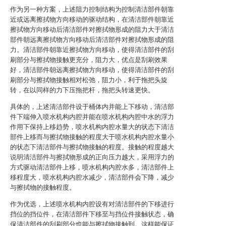
作为另一种方案，上述阻力控制结构为控制清洁部件朝靠
近或远离擦拭物方向移动的驱动结构，在清洁部件朝靠近
擦拭物方向移动后清洁部件对擦拭物形成的阻力大于清洁
部件朝远离擦拭物方向移动后清洁部件对擦拭物形成的阻
力。清洁部件朝靠近擦拭物方向移动，使得清洁部件的刮
刷部分与擦拭物接触更充分，阻力大，优点是刮刷效果
好，清洁部件朝远离擦拭物方向移动，使得清洁部件的刮
刷部分与擦拭物接触相对松弛，阻力小，利于拖把头旋
转，在以同样的力下压拖把杆，拖把头转速更快。
具体的，上述清洁部件设于桶体内并能上下移动，清洁部
件下端伸入喷水机构内腔并能在喷水机构内腔中水的浮力
作用下保持上移趋势，喷水机构内腔水量大的状态下清洁
部件上移而与擦拭物接触的程度大于喷水机构内腔水量小
的状态下清洁部件与擦拭物接触的程度。接触的程度越大
说明清洁部件与擦拭物形成的正向压力越大，采用浮力的
方式驱动清洁部件上移，喷水机构内腔水多，清洁部件上
移程度大，喷水机构内腔水减少，清洁部件会下降，减少
与擦拭物的接触程度。
作为优选，上述喷水机构内腔设有对清洁部件的下移进行
挡位的挡位件，在清洁部件下移至与挡位件接触状态，确
保清洁部件的刮刷部分也能与擦拭物接触到。这样能保证