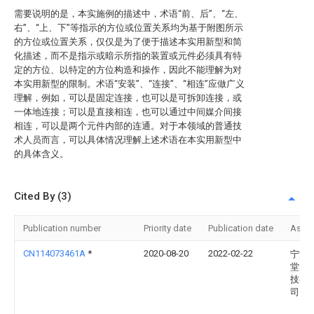
需要说明的是，本实施例的描述中，术语“前、后”、“左、
右”、“上、下”等指示的方位或位置关系均为基于附图所示
的方位或位置关系，仅仅是为了便于描述本实用新型和简
化描述，而不是指示或暗示所指的装置或元件必须具有特
定的方位、以特定的方位构造和操作，因此不能理解为对
本实用新型的限制。术语“安装”、“连接”、“相连”应做广义
理解，例如，可以是固定连接，也可以是可拆卸连接，或
一体地连接；可以是直接相连，也可以通过中间媒介间接
相连，可以是两个元件内部的连通。对于本领域的普通技
术人员而言，可以具体情况理解上述术语在本实用新型中
的具体含义。
Cited By (3)
Publication number
Priority date
Publication date
Assi
CN114073461A
*
2020-08-20
2022-02-22
宁波
堂智
技有
司