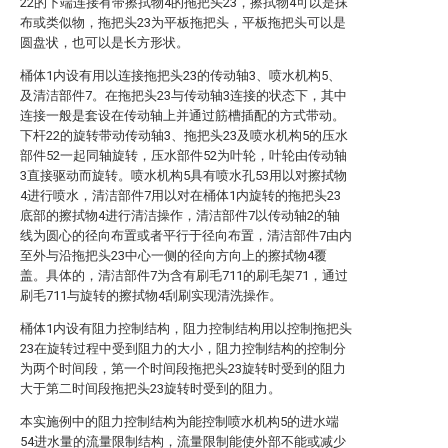
22的下端连接有带擦拭物4的拖把头23，擦拭物4可以是抹
布或类似物，拖把头23为平板拖把头，平板拖把头可以是
圆盘状，也可以是长方形状。
桶体1内设有用以连接拖把头23的传动轴3、喷水机构5、
及清洁部件7。在拖把头23与传动轴3连接的状态下，其中
连接一般是套设在传动轴上并通过筋槽插配的方式带动。
下杆22的旋转带动传动轴3、拖把头23及喷水机构5的压水
部件52一起同轴旋转，压水部件52为叶轮，叶轮由传动轴
3直接驱动而旋转。喷水机构5具有喷水孔53用以对擦拭物
4进行喷水，清洁部件7用以对在桶体1内旋转的拖把头23
底部的擦拭物4进行清洁操作，清洁部件7以传动轴2的轴
线为圆心的径向布置或者平行于径向布置，清洁部件7由内
至外与沿拖把头23中心一侧的径向方向上的擦拭物4覆
盖。具体的，清洁部件7为含有刷毛711的刷毛架71，通过
刷毛711与旋转的擦拭物4刮刷实现清洗操作。
桶体1内设有阻力控制结构，阻力控制结构用以控制拖把头
23在旋转过程中受到阻力的大小，阻力控制结构的控制分
为两个时间段，第一个时间段拖把头23旋转时受到的阻力
大于第二时间段拖把头23旋转时受到的阻力。
本实施例中的阻力控制结构为能控制喷水机构5的进水端
54进水量的流量限制结构，流量限制能使外部不能或减少