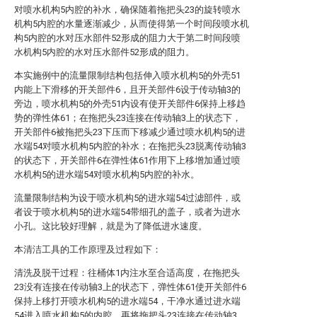
对喷水机构5内腔的补水，确保随着拖把头23的旋转喷水
机构5内腔的水量逐渐减少，从而使得第一个时间段喷水机
构5内腔的水对压水部件52形成的阻力大于第二时间段喷
水机构5内腔的水对压水部件52形成的阻力。
本实施例中的流量限制结构包括伸入喷水机构5的外壳51
内能上下滑移的开关部件6，且开关部件6设于传动轴3的
旁边，喷水机构5的外壳51内设有使开关部件6保持上移趋
势的弹性体61；在拖把头23连接在传动轴3上的状态下，
开关部件6被拖把头23下压而下移减少通过喷水机构5的进
水端54对喷水机构5内腔的补水；在拖把头23脱离传动轴3
的状态下，开关部件6在弹性体61作用下上移增加通过喷
水机构5的进水端54对喷水机构5内腔的补水。
流量限制结构为设于喷水机构5的进水端54过滤部件，或
者设于喷水机构5的进水端54带细孔的盖子，或者为进水
小孔。这比较好理解，就是为了降低进水速度。
本清洁工具的工作原理及过程如下：
清洗及脱干过程：往桶体1内注水至合适高度，在拖把头
23没有连接在传动轴3上的状态下，弹性体61使开关部件6
保持上移打开喷水机构5的进水端54，干净水通过进水端
54进入喷水机构5的内腔。再将拖把头23连接在传动轴3