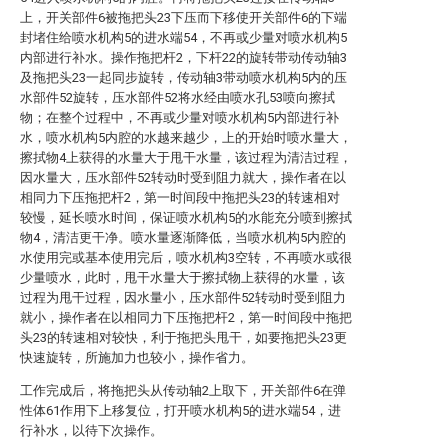
上，开关部件6被拖把头23下压而下移使开关部件6的下端
封堵住给喷水机构5的进水端54，不再或少量对喷水机构5
内部进行补水。操作拖把杆2，下杆22的旋转带动传动轴3
及拖把头23一起同步旋转，传动轴3带动喷水机构5内的压
水部件52旋转，压水部件52将水经由喷水孔53喷向擦拭
物；在整个过程中，不再或少量对喷水机构5内部进行补
水，喷水机构5内腔的水越来越少，上的开始时喷水量大，
擦拭物4上获得的水量大于甩干水量，该过程为清洁过程，
因水量大，压水部件52转动时受到阻力就大，操作者在以
相同力下压拖把杆2，第一时间段中拖把头23的转速相对
较慢，延长喷水时间，保证喷水机构5的水能充分喷到擦拭
物4，清洁更干净。喷水量逐渐降低，当喷水机构5内腔的
水使用完或基本使用完后，喷水机构3空转，不再喷水或很
少量喷水，此时，甩干水量大于擦拭物上获得的水量，该
过程为甩干过程，因水量小，压水部件52转动时受到阻力
就小，操作者在以相同力下压拖把杆2，第一时间段中拖把
头23的转速相对较快，利于拖把头甩干，如要拖把头23更
快速旋转，所施加力也较小，操作省力。
工作完成后，将拖把头从传动轴2上取下，开关部件6在弹
性体61作用下上移复位，打开喷水机构5的进水端54，进
行补水，以待下次操作。