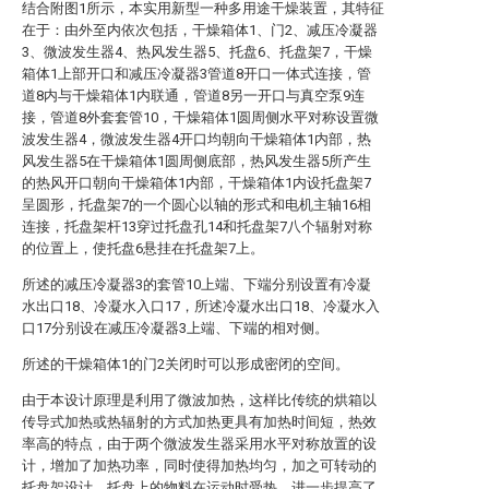
结合附图1所示，本实用新型一种多用途干燥装置，其特征
在于：由外至内依次包括，干燥箱体1、门2、减压冷凝器
3、微波发生器4、热风发生器5、托盘6、托盘架7，干燥
箱体1上部开口和减压冷凝器3管道8开口一体式连接，管
道8内与干燥箱体1内联通，管道8另一开口与真空泵9连
接，管道8外套套管10，干燥箱体1圆周侧水平对称设置微
波发生器4，微波发生器4开口均朝向干燥箱体1内部，热
风发生器5在干燥箱体1圆周侧底部，热风发生器5所产生
的热风开口朝向干燥箱体1内部，干燥箱体1内设托盘架7
呈圆形，托盘架7的一个圆心以轴的形式和电机主轴16相
连接，托盘架杆13穿过托盘孔14和托盘架7八个辐射对称
的位置上，使托盘6悬挂在托盘架7上。
所述的减压冷凝器3的套管10上端、下端分别设置有冷凝
水出口18、冷凝水入口17，所述冷凝水出口18、冷凝水入
口17分别设在减压冷凝器3上端、下端的相对侧。
所述的干燥箱体1的门2关闭时可以形成密闭的空间。
由于本设计原理是利用了微波加热，这样比传统的烘箱以
传导式加热或热辐射的方式加热更具有加热时间短，热效
率高的特点，由于两个微波发生器采用水平对称放置的设
计，增加了加热功率，同时使得加热均匀，加之可转动的
托盘架设计，托盘上的物料在运动时受热，进一步提高了