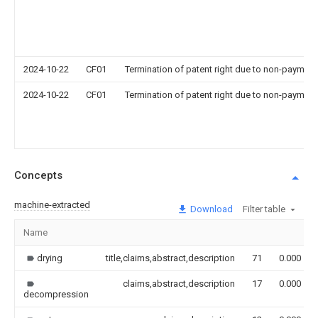
2024-10-22
CF01
Termination of patent right due to non-payment
2024-10-22
CF01
Termination of patent right due to non-payment
Concepts
machine-extracted
Download
Filter table
Name
drying
title,claims,abstract,description
71
0.000
claims,abstract,description
17
0.000
decompression