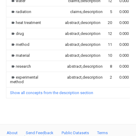
water
claims,description
12
0.000
radiation
claims,description
5
0.000
heat treatment
abstract,description
20
0.000
drug
abstract,description
12
0.000
method
abstract,description
11
0.000
material
abstract,description
10
0.000
research
abstract,description
8
0.000
experimental
abstract,description
2
0.000
method
Show all concepts from the description section
About
Send Feedback
Public Datasets
Terms