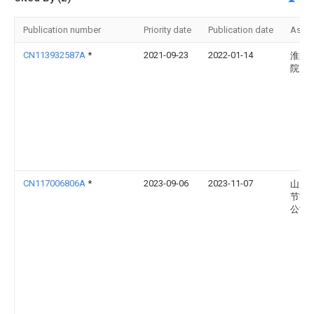
Publication number
Priority date
Publication date
Assi
CN113932587A
*
2021-09-23
2022-01-14
淮阴
院
CN117006806A
*
2023-09-06
2023-11-07
山东
节能
公司