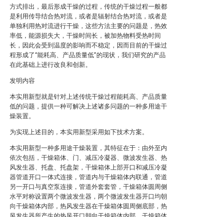
方式排出，最后形成干燥的过程，传统的干燥过程一般都
是利用传导结合热对流，或者是辐射结合热对流，或者是
单独利用热对流进行干燥，这些方法主要的问题是，热效
率低，能源损失大，干燥时间长，被加热物料受热时间
长，因此会受到温度的影响而不稳定，因而目前的干燥过
程形成了“能耗高、产品质量低”的现状，我们研究的产品
在此基础上进行改良和创新。
发明内容
本实用新型就是针对上述传统干燥过程能耗高、产品质量
低的问题，提供一种可解决上述诸多问题的一种多用途干
燥装置。
为实现上述目的，本实用新型采用如下技术方案。
本实用新型一种多用途干燥装置，其特征在于：由外至内
依次包括，干燥箱体、门、减压冷凝器、微波发生器、热
风发生器、托盘、托盘架，干燥箱体上部开口和减压冷凝
器管道开口一体式连接，管道内与干燥箱体内联通，管道
另一开口与真空泵连接，管道外套套管，干燥箱体圆周侧
水平对称设置两个微波发生器，两个微波发生器开口均朝
向干燥箱体内部，热风发生器在干燥箱体圆周侧底部，热
风发生器所产生的热风开口朝向干燥箱体内部，干燥箱体