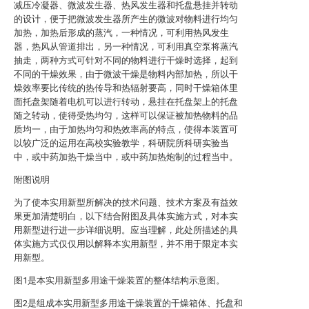
减压冷凝器、微波发生器、热风发生器和托盘悬挂并转动
的设计，便于把微波发生器所产生的微波对物料进行均匀
加热，加热后形成的蒸汽，一种情况，可利用热风发生
器，热风从管道排出，另一种情况，可利用真空泵将蒸汽
抽走，两种方式可针对不同的物料进行干燥时选择，起到
不同的干燥效果，由于微波干燥是物料内部加热，所以干
燥效率要比传统的热传导和热辐射要高，同时干燥箱体里
面托盘架随着电机可以进行转动，悬挂在托盘架上的托盘
随之转动，使得受热均匀，这样可以保证被加热物料的品
质均一，由于加热均匀和热效率高的特点，使得本装置可
以较广泛的运用在高校实验教学，科研院所科研实验当
中，或中药加热干燥当中，或中药加热炮制的过程当中。
附图说明
为了使本实用新型所解决的技术问题、技术方案及有益效
果更加清楚明白，以下结合附图及具体实施方式，对本实
用新型进行进一步详细说明。应当理解，此处所描述的具
体实施方式仅仅用以解释本实用新型，并不用于限定本实
用新型。
图1是本实用新型多用途干燥装置的整体结构示意图。
图2是组成本实用新型多用途干燥装置的干燥箱体、托盘和