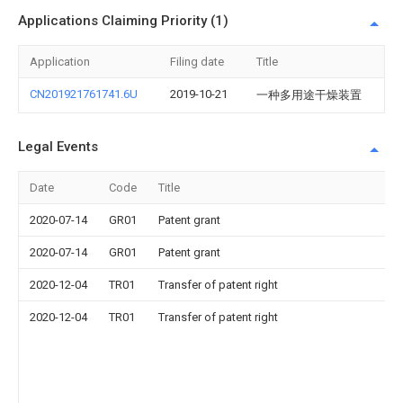
Applications Claiming Priority (1)
Application
Filing date
Title
CN201921761741.6U
2019-10-21
一种多用途干燥装置
Legal Events
Date
Code
Title
2020-07-14
GR01
Patent grant
2020-07-14
GR01
Patent grant
2020-12-04
TR01
Transfer of patent right
2020-12-04
TR01
Transfer of patent right