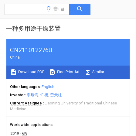
一种多用途干燥装置
CN211012276U
China
Download PDF
Find Prior Art
Similar
Other languages
English
Inventor
李瑞海
许枬
贾天柱
Current Assignee
Liaoning University of Traditional Chinese
Medicine
Worldwide applications
2019
CN