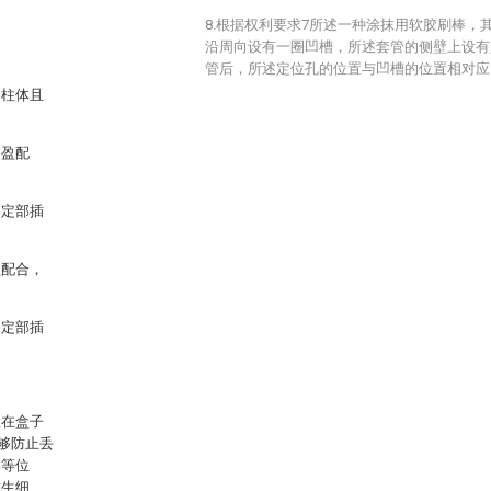
8.根据权利要求7所述一种涂抹用软胶刷棒，
沿周向设有一圈凹槽，所述套管的侧壁上设有
管后，所述定位孔的位置与凹槽的位置相对应
圆柱体且
过盈配
固定部插
盈配合，
固定部插
置在盒子
够防止丢
部等位
滋生细