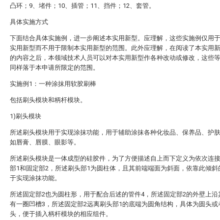
凸环；9、堵件；10、插管；11、挡件；12、套管。
具体实施方式
下面结合具体实施例，进一步阐述本实用新型。应理解，这些实施例仅用
实用新型而不用于限制本实用新型的范围。此外应理解，在阅读了本实用
的内容之后，本领域技术人员可以对本实用新型作各种改动或修改，这些
同样落于本申请所限定的范围。
实施例1：一种涂抹用软胶刷棒
包括刷头模块和柄杆模块。
1)刷头模块
所述刷头模块用于实现涂抹功能，用于辅助涂抹各种化妆品、保养品、护
如唇膏、唇膜、眼影等。
所述刷头模块是一体成型的硅胶件，为了方便描述自上而下定义为依次连
部1和固定部2，所述刷头部1为圆柱体，且其前端端面为斜面，依靠此倾斜
于实现涂抹功能。
所述固定部2也为圆柱形，用于配合后述的管件4，所述固定部2的外壁上沿
有一圈凹槽3，所述固定部2远离刷头部1的底端为圆角结构，具体为圆头或
头，便于插入柄杆模块的相应组件。