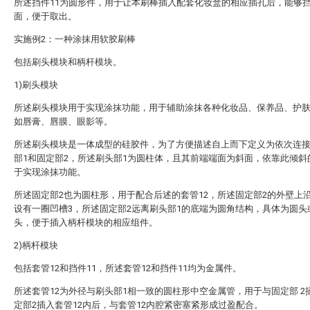
所述挡件11为圆形件，用于让本刷棒插入配套化妆盒的相应插孔后，能够
面，便于取出。
实施例2：一种涂抹用软胶刷棒
包括刷头模块和柄杆模块。
1)刷头模块
所述刷头模块用于实现涂抹功能，用于辅助涂抹各种化妆品、保养品、护
如唇膏、唇膜、眼影等。
所述刷头模块是一体成型的硅胶件，为了方便描述自上而下定义为依次连
部1和固定部2，所述刷头部1为圆柱体，且其前端端面为斜面，依靠此倾斜
于实现涂抹功能。
所述固定部2也为圆柱形，用于配合后述的套管12，所述固定部2的外壁上
设有一圈凹槽3，所述固定部2远离刷头部1的底端为圆角结构，具体为圆头
头，便于插入柄杆模块的相应组件。
2)柄杆模块
包括套管12和挡件11，所述套管12和挡件11均为金属件。
所述套管12为外径与刷头部1相一致的圆柱形中空金属管，用于与固定部 2
定部2插入套管12内后，与套管12内腔紧密塞紧形成过盈配合。