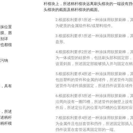
杆模块上，所述柄杆模块远离刷头模块的一端设有挡
头模块的截面及柄杆模块的截面。
2.根据权利要求1所述一种涂抹用软胶刷棒，
为硬质的金属组件和/或塑料组件。
涂抹位置
唇膜、唇
3.根据权利要求1所述一种涂抹用软胶刷棒，
特别详
盘形。
洁也都很
4.根据权利要求2所述一种涂抹用软胶刷棒，
为一体成型的硅胶件，包括刷头部和固定部，
藏污纳
设置斜面，所述固定部能够插入并与固定在柄
5.根据权利要求4所述一种涂抹用软胶刷棒，
包括塑料的管件和金属的堵件，所述管件与固
述管件与堵件插接固定，所述挡件设置在堵件
等，具有
6.根据权利要求5所述一种涂抹用软胶刷棒，
沿周向设有一圈凹槽，所述管件的侧壁上设有
件后，所述定位孔的位置与凹槽的位置相对应
块，所述
所述柄杆
7.根据权利要求4所述一种涂抹用软胶刷棒，
及柄杆模
为金属件且包括套管和挡件，所述固定部插入
挡件设置在套管远离固定部的一端。