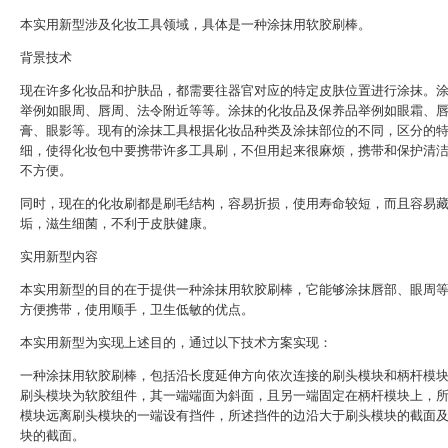
本实用新型涉及化妆工具领域，具体是一种涂抹用软胶刷棒。
背景技术
现在许多化妆品和护肤品，都需要往器官对应的特定皮肤位置进行涂抹。
举例如眼周、唇周、法令附近等等。涂抹的化妆品及保养品举例如眼霜、
膏、眼影等。现有的涂抹工具根据化妆品种类及涂抹部位的不同，区分的
细，使得化妆包中要携带许多工具刷，不但用起来很麻烦，携带和保护清
不方便。
同时，现在的化妆刷都是刷毛结构，容易折损，使用寿命较短，而且容易
垢，滋生细菌，不利于皮肤健康。
实用新型内容
本实用新型的目的在于提供一种涂抹用软胶刷棒，它能够涂抹唇部、眼周
方便携带，使用顺手，卫生低敏的优点。
本实用新型为实现上述目的，通过以下技术方案实现：
一种涂抹用软胶刷棒，包括沿长度延伸方向依次连接的刷头模块和柄杆模
刷头模块为软胶组件，其一端端面为斜面，且另一端固定在柄杆模块上，
模块远离刷头模块的一端设有挡件，所述挡件的边沿大于刷头模块的截面
块的截面。