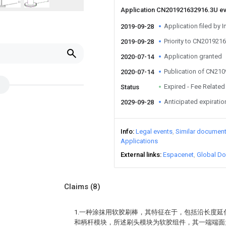
Application CN201921632916.3U e
Application filed by I
2019-09-28
Priority to CN201921
2019-09-28
Application granted
2020-07-14
Publication of CN21
2020-07-14
Expired - Fee Related
Status
Anticipated expiratio
2029-09-28
Info
Legal events
Similar documen
Applications
External links
Espacenet
Global Do
Claims
(8)
1.一种涂抹用软胶刷棒，其特征在于，包括沿长度
和柄杆模块，所述刷头模块为软胶组件，其一端端面