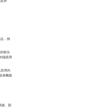
挡在外
肤品，例
接的刷头
的端面用
沿其周向
或者椭圆
插接。固