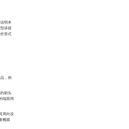
于说明本
新型讲授
等价形式
肤品，例
接的刷头
的端面用
其周向设
者椭圆