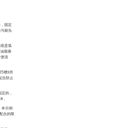
接，固定
径与刷头
槽底是弧
为油脂膏
方便清
凹槽3所
配合防止
固定的，
8，
，本示例
8配合的限