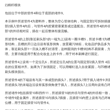
2)柄杆模块
包括位于中部的管件4和位于底部的堵件9。
本示例中所述管件4为塑料件，整体为空心管体结构，与固定部2可拆卸插
部2插入管件4内后，与管件4内腔紧密塞紧形成过盈配合。所述管件4的外
部1的外径相对应，插在一起后整体衔接流畅。
所述管件4的上部(靠近刷头部1的一端为上)设有一圈卡槽5，所述卡槽 5为
形结构，且槽的开口边沿设有弧形倒角，放置藏污纳垢，化妆品护肤品多
体，靠近刷头部1一旦抹入槽不好清理，这种圆润的卡槽5结构不易留膏，
理。主要功能是用于配合化妆盒上的卡件，用于对本刷棒进行固定。
所述管件4上设有一个定位孔6，所述定位孔6的位置与固定部2插入管件 4后
在的位置相冲齐。如果为了加强固定，可以用螺钉选入自攻紧固，与凹槽3
刷头模块脱出。
所述管件4的下端设有与其一体成型的插头7，所述插头7用于插入堵件9 并
所述插头7的末端边沿设有弧形倒角便于插入，所述插头7上沿周向设有凸环
所述堵件9包括插管10和挡件11，所述插管10的外径与管件4的外径相一致
中堵件9是金属件，所述插管10与插头7插接，且插管10内壁上设有与凸环
位槽，用于固定插管10与管件4。