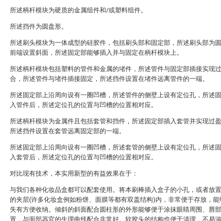
所述柄杆模块为硬质的金属组件和/或塑料组件。
所述挡件为圆盘形。
所述刷头模块为一体成型的硅胶件，包括刷头部和固定部，所述刷头部为
前端设置斜面，所述固定部能够插入并与固定在柄杆模块上。
所述柄杆模块包括塑料的管件和金属的堵件，所述管件与固定部插接实现
合，所述管件与堵件插接固定，所述挡件设置在堵件远离管件的一端。
所述固定部上沿周向设有一圈凹槽，所述管件的侧壁上设有定位孔，所述
入管件后，所述定位孔的位置与凹槽的位置相对应。
所述柄杆模块为金属件且包括套管和挡件，所述固定部插入套管并实现过
所述挡件设置在套管远离固定部的一端。
所述固定部上沿周向设有一圈凹槽，所述套管的侧壁上设有定位孔，所述
入套管后，所述定位孔的位置与凹槽的位置相对应。
对比现有技术，本实用新型的有益效果在于：
与我们各种化妆品盒都可以配套使用。将本刷棒插入盒子的小孔，或者放
的夹层(许多化妆盒例如粉饼、面膜等都有双盖结构)内，非常便于存放，能
失有方便收纳。倾斜的斜面配合圆柱形的外形能够便于涂抹眼睛周围、唇
置，与面部器官的生理曲线配合非常好。软胶头的结构也便于清理，不易