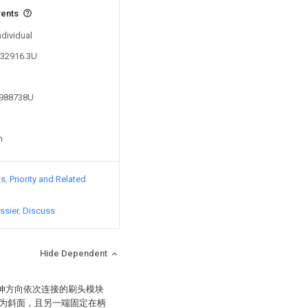
vents
ndividual
632916.3U
0988738U
n
ts
Priority and Related
ssier
Discuss
Hide Dependent
延伸方向依次连接的刷头模块
为斜面，且另一端固定在柄