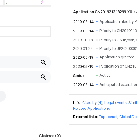
Application CN201921318299.XU e
Application filed by 
2019-08-14
Priority to CN201921
2019-08-14
2019-10-18
Priority to US16/656,
2020-01-22
Priority to JP202000
Application granted
2020-05-19
Publication of CN21
2020-05-19
Active
Status
Anticipated expiratio
2029-08-14
Info
Cited by (4)
Legal events
Simi
Related Applications
External links
Espacenet
Global Do
Claims
(9)