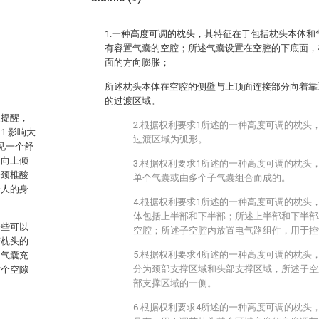
1.一种高度可调的枕头，其特征在于包括枕头本体
有容置气囊的空腔；所述气囊设置在空腔的下底面，
面的方向膨胀；
所述枕头本体在空腔的侧壁与上顶面连接部分向着靠
的过渡区域。
家提醒，
2.根据权利要求1所述的一种高度可调的枕头
.影响大
过渡区域为弧形。
见一个舒
而向上倾
3.根据权利要求1所述的一种高度可调的枕头
会颈椎酸
单个气囊或由多个子气囊组合而成的。
个人的身
4.根据权利要求1所述的一种高度可调的枕头
体包括上半部和下半部；所述上半部和下半部
一些可以
空腔；所述子空腔内放置电气路组件，用于控
变枕头的
5.根据权利要求4所述的一种高度可调的枕头
，气囊充
分为颈部支撑区域和头部支撑区域，所述子空
这个空隙
部支撑区域的一侧。
6.根据权利要求4所述的一种高度可调的枕头