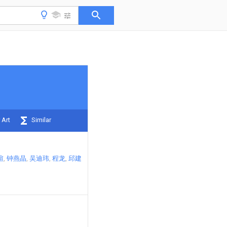
 Art
Similar
煊
钟燕晶
吴迪玮
程龙
邱建