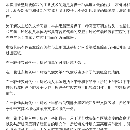
本实用新型所要解决的主要技术问题是提供一种高度可调的枕头，在仰卧
时，枕头对头部和颈部的支撑力度比较好，不会出现明显的塌陷感，增加
度。
为了解决上述的技术问题，本实用新型提供了一种高度可调的枕头，包括
和气囊；所述枕头本体内部具有容置气囊的空腔；所述气囊设置在空腔的
在充气后向着靠近空腔上顶面的方向膨胀；
所述枕头本体在空腔的侧壁与上顶面连接部分向着靠近空腔的方向延伸形
过渡区域。
在一较佳实施例中：所述加厚的过渡区域为弧形。
在一较佳实施例中：所述气囊为单个气囊或由多个子气囊组合而成的。
在一较佳实施例中：所述枕头本体包括上半部和下半部；所述上半部和下
拼合形成所述空腔和子空腔；所述子空腔内放置电气路组件，用于控制所
放气。
在一较佳实施例中：所述上半部分为颈部支撑区域和头部支撑区域，所述
于头部支撑区域远离颈部支撑区域的一侧。
在一较佳实施例中：所述下半部具有一用于调节枕头某个区域高度的高度
以及与所述高度调节腔配合的填充件；所述填充件填充至高度调节腔中，
件填充得越多，枕头本体对应高度调节腔的区域的高度就越高。