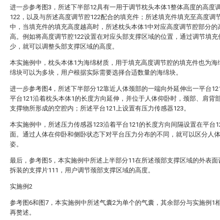
进一步参考图3，所述下半部12具有一用于调节枕头本体1整体高度的高度
122，以及与所述高度调节腔122配合的填充件；所述填充件填充至高度调节
中，当填充件的填充高度越高时，所述枕头本体1中对应高度调节腔部分的
高。例如将高度调节腔122设置在对应头部支撑区域的位置，通过调节填充
少，就可以调整头部支撑区域的高度。
本实施例中，枕头本体1为海绵材质，用于填充高度调节腔的填充件也为海
绵块可以为多块，用户根据实际需要选择合适数量的海绵块。
进一步参考图4，所述下半部分12靠近人体颈部的一端向外延伸出一平台12
平台121沿着枕头本体1的长度方向延伸，并位于人体仰卧时，颈部、肩背
支撑物所形成的空腔内；所述平台121上设置有压力传感器123。
本实施例中，所述压力传感器123沿着平台121的长度方向间隔设置在平台1
面。通过人体在仰卧和侧卧状态下对平台压力分布的不同，就可以区分人
姿。
最后，参考图5，本实施例中所述上半部分11在所述颈部支撑区域的外表面
拆装的支撑片111，用户调节颈部支撑区域的高度。
实施例2
参考图6和图7，本实施例中所述气囊2为单个的气囊，其余部分与实施例1
再赘述。