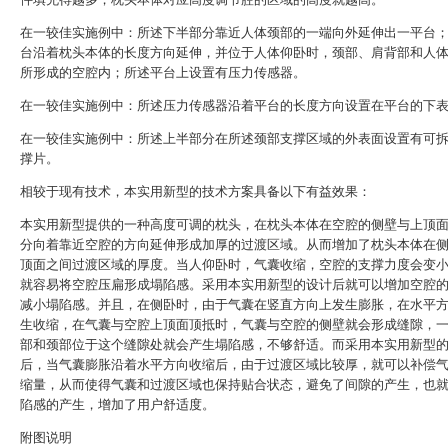
在一较佳实施例中：所述下半部分靠近人体颈部的一端向外延伸出一平台
台沿着枕头本体的长度方向延伸，并位于人体仰卧时，颈部、肩背部和人
所形成的空腔内；所述平台上设置有压力传感器。
在一较佳实施例中：所述压力传感器沿着平台的长度方向设置在平台的下
在一较佳实施例中：所述上半部分在所述颈部支撑区域的外表面设置有可
撑片。
相较于现有技术，本实用新型的技术方案具备以下有益效果：
本实用新型提供的一种高度可调的枕头，在枕头本体在空腔的侧壁与上顶
分向着靠近空腔的方向延伸形成加厚的过渡区域。从而增加了枕头本体在
顶面之间过渡区域的厚度。当人仰卧时，气囊收缩，空腔的支撑力度会变
就容易将空腔压扁形成塌陷感。采用本实用新型的设计后就可以增加空腔
减小塌陷感。并且，在侧卧时，由于气囊在竖直方向上发生膨胀，在水平
生收缩，在气囊与空腔上顶面顶抵时，气囊与空腔的侧壁就会形成缝隙，
部和颈部位于这个缝隙处就会产生塌陷感，不够舒适。而采用本实用新型
后，当气囊膨胀沿着水平方向收缩后，由于过渡区域比较厚，就可以补偿
缩量，从而使得气囊和过渡区域也保持贴合状态，避免了间隙的产生，也
陷感的产生，增加了用户舒适度。
附图说明