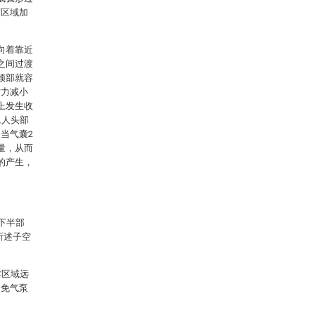
渡区域加
向着靠近
之间过渡
颈部就容
撑力减小
上发生收
旦人头部
当气囊2
量，从而
的产生，
下半部
所述子空
撑区域远
避免气泵