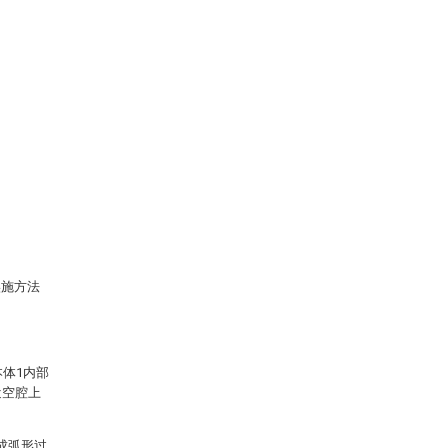
实施方法
本体1内部
近空腔上
成弧形过