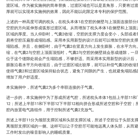
渡区域。作为被实施例的简单替换，过渡区域也可以是直角形，只要将过
厚就可以实现本实施例的效果，因此不能以此限定本专利的保护范围。
上述的一种高度可调的枕头，在枕头本体1在空腔的侧壁与上顶面连接部分
空腔的方向延伸形成弧形过渡区域。从而增加了枕头本体1在侧壁和上顶面
区域的厚度。当人仰卧时，气囊2收缩，空腔的支撑力度会变小，头部或者
易将空腔压扁形成塌陷感。采用本实用新型的设计后就可以增加空腔的支
塌陷感。并且，在侧卧时，由于气囊2在竖直方向上发生膨胀，在水平方向
缩，在气囊2与空腔上顶面顶抵时，气囊2与空腔的侧壁就会形成缝隙，一
位于这个缝隙处就会产生塌陷感，不够舒适。而采用本实用新型的设计后，
膨胀沿着水平方向收缩后，由于过渡区域比较厚，就可以补偿气囊2的收缩
使得气囊2和过渡区域保持贴合状态，避免了间隙的产生，也就避免塌陷感
增加了用户舒适度。
本实施例中，所述气囊2为多个串联连接的子气囊。
进一步的，本实施例中为了形成所述气腔，所述枕头本体1包括上半部11和
12；所述上半部11和下半部12下半部12相向拼合形成所述空腔和子空腔；
腔内放置电气路组件，用于控制所述气囊2充放气。
所述上半部11分为颈部支撑区域和头部支撑区域，所述子空腔位于头部支
离颈部支撑区域的一侧。这样可以让子空腔尽可能地远离人体头部，从而
工作时发出的噪音影响人的睡眠质量。