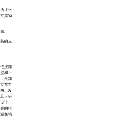
；所述平
体支撑物
表面。
拆装的支
面连接部
侧壁和上
小，头部
的支撑力
方向上发
一旦人头
的设计
气囊的收
就避免塌