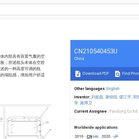
CN210540453U
本体内部具有容置气囊的空
China
膨胀；所述枕头本体在空腔
上述的一种高度可调的枕
Download PDF
Find Prior
显的塌陷感，增加用户舒适
Other languages
English
Inventor
刘振磊
康锦煌
缪江平
郑
华
施博卫
Current Assignee
Paodong Co ltd
Worldwide applications
2019
CN
US
2020
JP