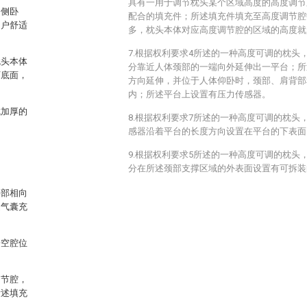
具有一用于调节枕头某个区域高度的高度调节
和侧卧
配合的填充件；所述填充件填充至高度调节腔
用户舒适
多，枕头本体对应高度调节腔的区域的高度就
7.根据权利要求4所述的一种高度可调的枕头
枕头本体
分靠近人体颈部的一端向外延伸出一平台；所
下底面，
方向延伸，并位于人体仰卧时，颈部、肩背部
内；所述平台上设置有压力传感器。
成加厚的
8.根据权利要求7所述的一种高度可调的枕头
感器沿着平台的长度方向设置在平台的下表面
9.根据权利要求5所述的一种高度可调的枕头
分在所述颈部支撑区域的外表面设置有可拆装
半部相向
述气囊充
子空腔位
调节腔，
所述填充