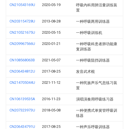
CN210543169U
2020-05-19
呼吸内科用肺活量训练装
置
CN203154728U
2013-08-28
一种呼吸两用训练器
CN210521675U
2020-05-15
一种呼吸训练机
CN209967566U
2020-01-21
一种呼吸科患者肺功能康
复训练器
CN108568063B
2021-05-07
一种呼吸阻挡训练器
CN206434812U
2017-08-25
发音武术棍
CN214705044U
2021-11-12
一种民族声乐气息练习装
置
CN106139535A
2016-11-23
演唱演奏用呼吸练习器
CN207323973U
2018-05-08
一种便携式单簧管呼吸训
练器
CN206434791U
2017-08-25
一种声乐呼吸训练器