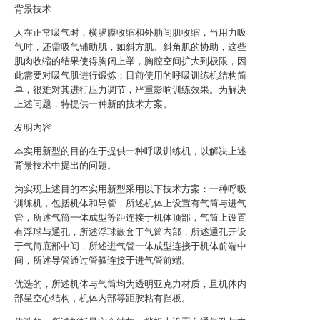
背景技术
人在正常吸气时，横膈膜收缩和外肋间肌收缩，当用力吸
气时，还需吸气辅助肌，如斜方肌、斜角肌的协助，这些
肌肉收缩的结果使得胸阔上举，胸腔空间扩大到极限，因
此需要对吸气肌进行锻炼；目前使用的呼吸训练机结构简
单，很难对其进行压力调节，严重影响训练效果。为解决
上述问题，特提供一种新的技术方案。
发明内容
本实用新型的目的在于提供一种呼吸训练机，以解决上述
背景技术中提出的问题。
为实现上述目的本实用新型采用以下技术方案：一种呼吸
训练机，包括机体和导管，所述机体上设置有气筒与进气
管，所述气筒一体成型等距连接于机体顶部，气筒上设置
有浮球与通孔，所述浮球嵌套于气筒内部，所述通孔开设
于气筒底部中间，所述进气管一体成型连接于机体前端中
间，所述导管通过管箍连接于进气管前端。
优选的，所述机体与气筒均为透明亚克力材质，且机体内
部呈空心结构，机体内部等距胶粘有挡板。