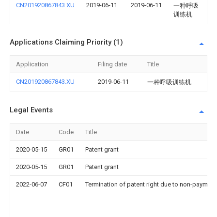
CN201920867843.XU
2019-06-11
2019-06-11
一种呼吸
训练机
Applications Claiming Priority (1)
Application
Filing date
Title
CN201920867843.XU
2019-06-11
一种呼吸训练机
Legal Events
Date
Code
Title
2020-05-15
GR01
Patent grant
2020-05-15
GR01
Patent grant
2022-06-07
CF01
Termination of patent right due to non-payment