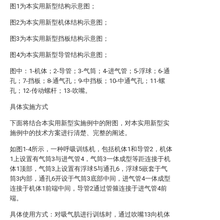
图1为本实用新型结构示意图；
图2为本实用新型机体结构示意图；
图3为本实用新型挡板结构示意图；
图4为本实用新型导管结构示意图；
图中：1-机体；2-导管；3-气筒；4-进气管；5-浮球；6-通
孔；7-挡板；8-通气孔；9-中挡板；10-中通气孔；11-螺
孔；12-传动螺杆；13-吹嘴。
具体实施方式
下面将结合本实用新型实施例中的附图，对本实用新型实
施例中的技术方案进行清楚、完整的阐述。
如图1-4所示，一种呼吸训练机，包括机体1和导管2，机体
1上设置有气筒3与进气管4，气筒3一体成型等距连接于机
体1顶部，气筒3上设置有浮球5与通孔6，浮球5嵌套于气
筒3内部，通孔6开设于气筒3底部中间，进气管4一体成型
连接于机体1前端中间，导管2通过管箍连接于进气管4前
端。
具体使用方式：对吸气肌进行训练时，通过吹嘴13向机体