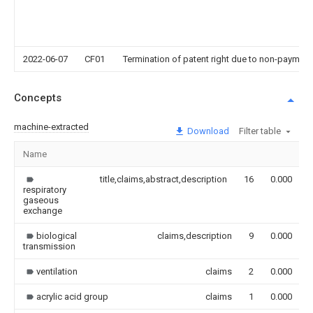
2022-06-07
CF01
Termination of patent right due to non-payment
Concepts
machine-extracted
Download
Filter table
Name
title,claims,abstract,description
16
0.000
respiratory
gaseous
exchange
biological
claims,description
9
0.000
transmission
ventilation
claims
2
0.000
acrylic acid group
claims
1
0.000