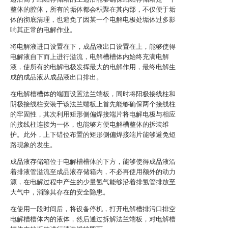
整体的腔体，所有的垢体都会积聚在其内部，不仅便于垢
体的彻底清理，也避免了因某一个电解电极处垢体过多影
响其正常的电解作业。
将电解液进口设置在下，成品液出口设置在上，能够使得
电解液自下而上进行溢流，电解槽槽体内始终充满电解
液，使所有的电解电极发挥最大的电解作用，最终电解生
成的成品液从成品液出口排出。
在电解槽槽体的端面设置法兰端板，同时将阳极接线柱和
阴极接线柱安装于该法兰端板上首先能够确保两个接线柱
的牢固性，其次利用矩形侧偏焊接端片将电解电极与相应
的接线柱连接为一体，也能够方便电解槽整体的拆装维
护。此外，上下错位布置的矩形侧偏焊接端片能够避免短
路现象的发生。
成品液存储箱位于电解槽槽体的下方，能够使得成品液沿
着排液管溢流至成品液存储箱内，不必再使用额外的动力
源，在电解过程中产生的少量氢气能够沿着排氢管排放至
大气中，消除其存在的安全隐患。
在使用一段时间后，将设备停机，打开电解槽排污口排空
电解槽槽体内的液体，然后通过拆解法兰端板，对电解槽