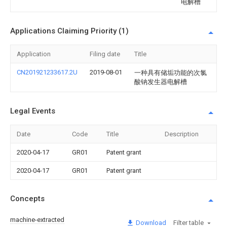
电解槽
Applications Claiming Priority (1)
Application
Filing date
Title
CN201921233617.2U
2019-08-01
一种具有储垢功能的次氯
酸钠发生器电解槽
Legal Events
Date
Code
Title
Description
2020-04-17
GR01
Patent grant
2020-04-17
GR01
Patent grant
Concepts
machine-extracted
Download
Filter table