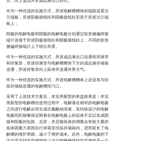
后，向上溢流并从成品液出口排出。
作为一种优选的实施方式，所述电解槽槽体的端面设置法
兰端板，所述阳极接线柱和阴极接线柱安装于所述法兰端
板上；
阳极的电解电极和阴极的电解电极分别通过矩形侧偏焊接
端片连接于所述阳极接线柱和阴极接线柱上，不同的矩形
侧偏焊接端片上下错位布置。
作为一种优选的实施方式，所述成品液出口连通有排液管
和排氢管，所述排液管与电解槽槽体下方的成品液存储箱
连通，所述排氢管向上延伸并连通外界大气。
作为一种优选的实施方式，所述电解槽槽体上还设有与结
垢存储箱连通的电解槽排污口。
采用了上述技术方案后，本实用新型的有益效果是：本实
用新型的电解槽在使用过程中，电解液在相邻的电解电极
之间进行电解从而生成次氯酸钠溶液，其特殊设计的电解
电极间距能够保证附着在电解电极上的垢体不足以造成阴
级和阳极的短路、击穿，并且随垢体的增量会有较大量的
垢体因重力原因自行掉落至结垢存储箱内，进而延长了电
解槽的维护周期，减小了维护成本。此外，电解电极的下
边沿高于结垢存储箱的上边沿能够确保结垢存储箱是一个