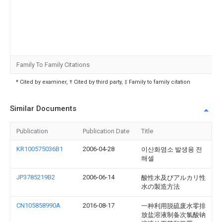
Family To Family Citations
* Cited by examiner, † Cited by third party, ‡ Family to family citation
Similar Documents
Publication
Publication Date
Title
KR100575036B1
2006-04-28
이산화염소 발생용 전
해셀
JP3785219B2
2006-06-14
酸性水及びアルカリ性
水の製造方法
CN105858990A
2016-08-17
一种利用脱硫废水零排
放盐溶液制备次氯酸钠