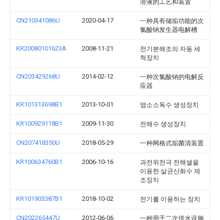
溶液的工艺和装置
CN210341086U
2020-04-17
一种具有储垢功能的次
氯酸钠发生器电解槽
KR20080101623A
2008-11-21
전기분해조의 자동 세
척장치
CN203429268U
2014-02-12
一种次氯酸钠的电解反
应器
KR101313698B1
2013-10-01
염소소독수 생성장치
KR100929118B1
2009-11-30
전해수 생성장치
CN207418350U
2018-05-29
一种网格式垢菌清装置
KR100634760B1
2006-10-16
과전위전극 전해셀을
이용한 살균산화수 제
조장치
KR101903387B1
2018-10-02
전기를 이용하는 장치
CN202265447U
2012-06-06
一种用于二次供水设施