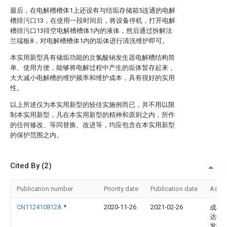
最后，在电解槽槽体1上还设有与结垢存储箱5连通的电解
槽排污口13，在使用一段时间后，将设备停机，打开电解
槽排污口13排空电解槽槽体1内的液体，然后通过拆解法
兰端板8，对电解槽槽体1内的垢体进行清洗维护即可。
本实用新型具有储垢功能的次氯酸钠发生器电解槽结构简
单、使用方便，能够将电解过程中产生的垢体暂存起来，
大大减小电解槽的维护频率和维护成本，具有很好的实用
性。
以上所述仅为本实用新型的较佳实施例而已，并不用以限
制本实用新型，凡在本实用新型的精神和原则之内，所作
的任何修改、等同替换、改进等，均应包含在本实用新型
的保护范围之内。
Cited By (2)
Publication number
Priority date
Publication date
Assi
CN112410812A
*
2020-11-26
2021-02-26
成都
达技
发有