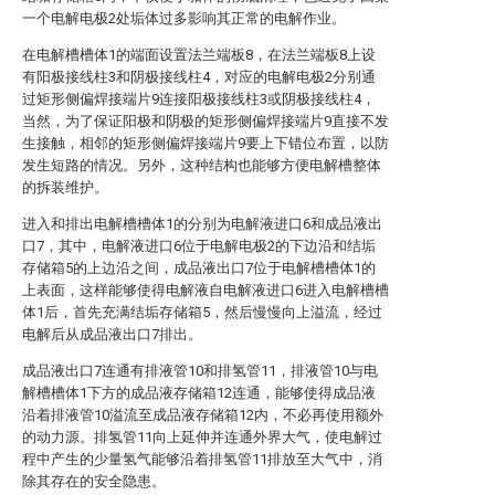
一个电解电极2处垢体过多影响其正常的电解作业。
在电解槽槽体1的端面设置法兰端板8，在法兰端板8上设
有阳极接线柱3和阴极接线柱4，对应的电解电极2分别通
过矩形侧偏焊接端片9连接阳极接线柱3或阴极接线柱4，
当然，为了保证阳极和阴极的矩形侧偏焊接端片9直接不发
生接触，相邻的矩形侧偏焊接端片9要上下错位布置，以防
发生短路的情况。另外，这种结构也能够方便电解槽整体
的拆装维护。
进入和排出电解槽槽体1的分别为电解液进口6和成品液出
口7，其中，电解液进口6位于电解电极2的下边沿和结垢
存储箱5的上边沿之间，成品液出口7位于电解槽槽体1的
上表面，这样能够使得电解液自电解液进口6进入电解槽槽
体1后，首先充满结垢存储箱5，然后慢慢向上溢流，经过
电解后从成品液出口7排出。
成品液出口7连通有排液管10和排氢管11，排液管10与电
解槽槽体1下方的成品液存储箱12连通，能够使得成品液
沿着排液管10溢流至成品液存储箱12内，不必再使用额外
的动力源。排氢管11向上延伸并连通外界大气，使电解过
程中产生的少量氢气能够沿着排氢管11排放至大气中，消
除其存在的安全隐患。