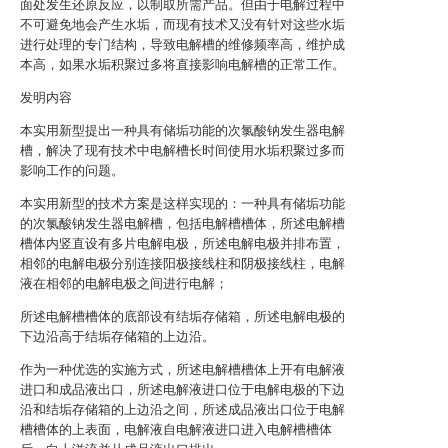
面处发生还原反应，以制取所需产品。但由于电解过程中
不可避免地会产生水垢，而现有技术又没有针对这些水垢
进行处理的专门结构，导致电解槽的维修频率高，维护成
本高，如果水垢积聚过多将直接影响电解槽的正常工作。
发明内容
本实用新型提出一种具有储垢功能的次氯酸钠发生器电解
槽，解决了现有技术中电解槽长时间使用水垢积聚过多而
影响工作的问题。
本实用新型的技术方案是这样实现的：一种具有储垢功能
的次氯酸钠发生器电解槽，包括电解槽槽体，所述电解槽
槽体内竖直设有多片电解电极，所述电解电极并排布置，
相邻的电解电极分别连接阳极接线柱和阴极接线柱，电解
液在相邻的电解电极之间进行电解；
所述电解槽槽体的底部设有结垢存储箱，所述电解电极的
下边沿高于结垢存储箱的上边沿。
作为一种优选的实施方式，所述电解槽槽体上开有电解液
进口和成品液出口，所述电解液进口位于电解电极的下边
沿和结垢存储箱的上边沿之间，所述成品液出口位于电解
槽槽体的上表面，电解液自电解液进口进入电解槽槽体