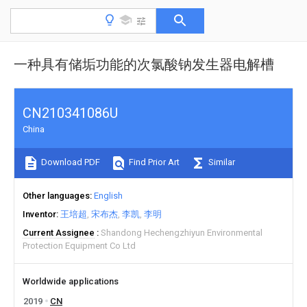
一种具有储垢功能的次氯酸钠发生器电解槽
CN210341086U
China
Download PDF
Find Prior Art
Similar
Other languages
English
Inventor
王培超
宋布杰
李凯
李明
Current Assignee
Shandong Hechengzhiyun Environmental
Protection Equipment Co Ltd
Worldwide applications
2019
CN