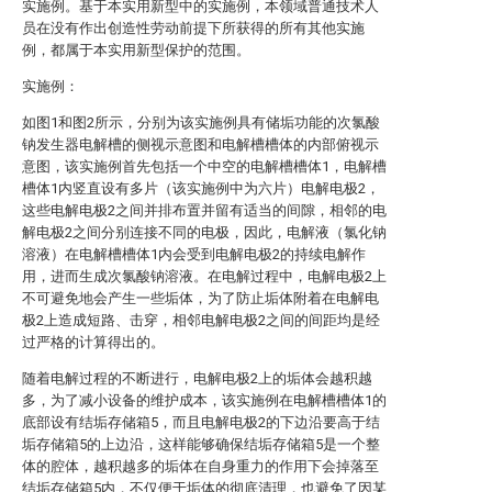
实施例。基于本实用新型中的实施例，本领域普通技术人
员在没有作出创造性劳动前提下所获得的所有其他实施
例，都属于本实用新型保护的范围。
实施例：
如图1和图2所示，分别为该实施例具有储垢功能的次氯酸
钠发生器电解槽的侧视示意图和电解槽槽体的内部俯视示
意图，该实施例首先包括一个中空的电解槽槽体1，电解槽
槽体1内竖直设有多片（该实施例中为六片）电解电极2，
这些电解电极2之间并排布置并留有适当的间隙，相邻的电
解电极2之间分别连接不同的电极，因此，电解液（氯化钠
溶液）在电解槽槽体1内会受到电解电极2的持续电解作
用，进而生成次氯酸钠溶液。在电解过程中，电解电极2上
不可避免地会产生一些垢体，为了防止垢体附着在电解电
极2上造成短路、击穿，相邻电解电极2之间的间距均是经
过严格的计算得出的。
随着电解过程的不断进行，电解电极2上的垢体会越积越
多，为了减小设备的维护成本，该实施例在电解槽槽体1的
底部设有结垢存储箱5，而且电解电极2的下边沿要高于结
垢存储箱5的上边沿，这样能够确保结垢存储箱5是一个整
体的腔体，越积越多的垢体在自身重力的作用下会掉落至
结垢存储箱5内，不仅便于垢体的彻底清理，也避免了因某