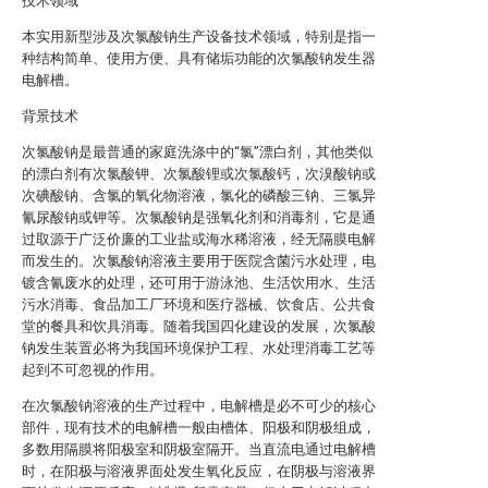
技术领域
本实用新型涉及次氯酸钠生产设备技术领域，特别是指一
种结构简单、使用方便、具有储垢功能的次氯酸钠发生器
电解槽。
背景技术
次氯酸钠是最普通的家庭洗涤中的“氯”漂白剂，其他类似
的漂白剂有次氯酸钾、次氯酸锂或次氯酸钙，次溴酸钠或
次碘酸钠、含氯的氧化物溶液，氯化的磷酸三钠、三氯异
氰尿酸钠或钾等。次氯酸钠是强氧化剂和消毒剂，它是通
过取源于广泛价廉的工业盐或海水稀溶液，经无隔膜电解
而发生的。次氯酸钠溶液主要用于医院含菌污水处理，电
镀含氰废水的处理，还可用于游泳池、生活饮用水、生活
污水消毒、食品加工厂环境和医疗器械、饮食店、公共食
堂的餐具和饮具消毒。随着我国四化建设的发展，次氯酸
钠发生装置必将为我国环境保护工程、水处理消毒工艺等
起到不可忽视的作用。
在次氯酸钠溶液的生产过程中，电解槽是必不可少的核心
部件，现有技术的电解槽一般由槽体、阳极和阴极组成，
多数用隔膜将阳极室和阴极室隔开。当直流电通过电解槽
时，在阳极与溶液界面处发生氧化反应，在阴极与溶液界