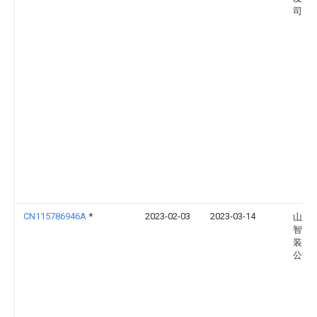
司
CN115786946A
*
2023-02-03
2023-03-14
山东
智云
装备
公司