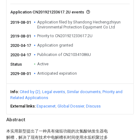
Application CN201921233617.2U events
Application filed by Shandong Hechengzhiyun
2019-08-01
Environmental Protection Equipment Co Ltd
Priority to CN201921233617.2U
2019-08-01
Application granted
2020-04-17
Publication of CN210341086U
2020-04-17
Active
Status
Anticipated expiration
2029-08-01
Info
Cited by (2)
Legal events
Similar documents
Priority and
Related Applications
External links
Espacenet
Global Dossier
Discuss
Abstract
本实用新型提出了一种具有储垢功能的次氯酸钠发生器电
解槽，解决了现有技术中电解槽长时间使用水垢积聚过多