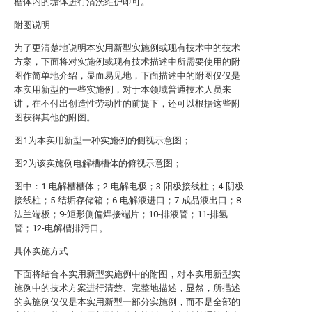
槽体内的垢体进行清洗维护即可。
附图说明
为了更清楚地说明本实用新型实施例或现有技术中的技术
方案，下面将对实施例或现有技术描述中所需要使用的附
图作简单地介绍，显而易见地，下面描述中的附图仅仅是
本实用新型的一些实施例，对于本领域普通技术人员来
讲，在不付出创造性劳动性的前提下，还可以根据这些附
图获得其他的附图。
图1为本实用新型一种实施例的侧视示意图；
图2为该实施例电解槽槽体的俯视示意图；
图中：1-电解槽槽体；2-电解电极；3-阳极接线柱；4-阴极
接线柱；5-结垢存储箱；6-电解液进口；7-成品液出口；8-
法兰端板；9-矩形侧偏焊接端片；10-排液管；11-排氢
管；12-电解槽排污口。
具体实施方式
下面将结合本实用新型实施例中的附图，对本实用新型实
施例中的技术方案进行清楚、完整地描述，显然，所描述
的实施例仅仅是本实用新型一部分实施例，而不是全部的