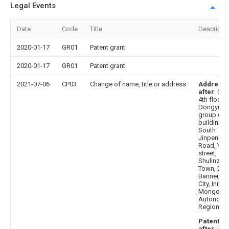
Legal Events
Date
Code
Title
Descripti
2020-01-17
GR01
Patent grant
2020-01-17
GR01
Patent grant
2021-07-06
CP03
Change of name, title or address
Address
after
: 01
4th floor,
Dongyuan
group offi
building,
South
Jinpeng
Road, Yin
street,
Shulinzha
Town, Dal
Banner, O
City, Inner
Mongolia
Autonom
Region
Patentee
after
: Inn