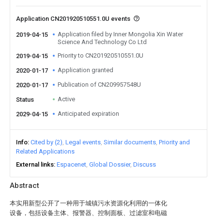
Application CN201920510551.0U events
Application filed by Inner Mongolia Xin Water
2019-04-15
Science And Technology Co Ltd
Priority to CN201920510551.0U
2019-04-15
Application granted
2020-01-17
Publication of CN209957548U
2020-01-17
Active
Status
Anticipated expiration
2029-04-15
Info
Cited by (2)
Legal events
Similar documents
Priority and
Related Applications
External links
Espacenet
Global Dossier
Discuss
Abstract
本实用新型公开了一种用于城镇污水资源化利用的一体化
设备，包括设备主体、报警器、控制面板、过滤室和电磁