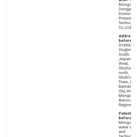
Mongolia
Dongyuan
Environme
Protection
Technolo
Co.,Ltd.
Address
before
:
014300
Yingbin St
South,
Jinpeng 
West,
Shizhong
north,
Shulinzha
Town, Dal
Banner, O
City, Inner
Mongolia
Autonom
Region
Patentee
before
: I
Mongolia 
water sci
and
Technolo