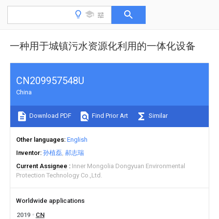
一种用于城镇污水资源化利用的一体化设备
CN209957548U
China
Download PDF
Find Prior Art
Similar
Other languages
English
Inventor
孙植磊
郝志瑞
Current Assignee
Inner Mongolia Dongyuan Environmental
Protection Technology Co.,Ltd.
Worldwide applications
2019
CN