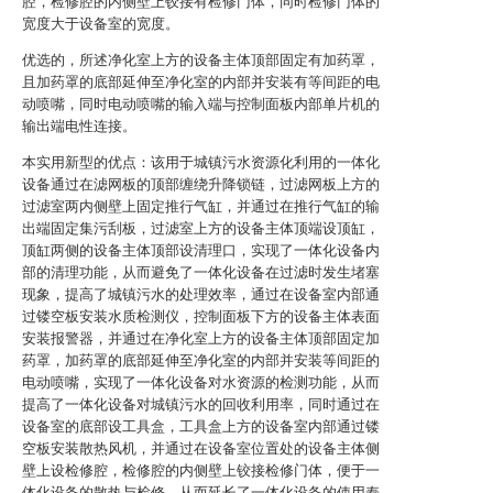
腔，检修腔的内侧壁上铰接有检修门体，同时检修门体的
宽度大于设备室的宽度。
优选的，所述净化室上方的设备主体顶部固定有加药罩，
且加药罩的底部延伸至净化室的内部并安装有等间距的电
动喷嘴，同时电动喷嘴的输入端与控制面板内部单片机的
输出端电性连接。
本实用新型的优点：该用于城镇污水资源化利用的一体化
设备通过在滤网板的顶部缠绕升降锁链，过滤网板上方的
过滤室两内侧壁上固定推行气缸，并通过在推行气缸的输
出端固定集污刮板，过滤室上方的设备主体顶端设顶缸，
顶缸两侧的设备主体顶部设清理口，实现了一体化设备内
部的清理功能，从而避免了一体化设备在过滤时发生堵塞
现象，提高了城镇污水的处理效率，通过在设备室内部通
过镂空板安装水质检测仪，控制面板下方的设备主体表面
安装报警器，并通过在净化室上方的设备主体顶部固定加
药罩，加药罩的底部延伸至净化室的内部并安装等间距的
电动喷嘴，实现了一体化设备对水资源的检测功能，从而
提高了一体化设备对城镇污水的回收利用率，同时通过在
设备室的底部设工具盒，工具盒上方的设备室内部通过镂
空板安装散热风机，并通过在设备室位置处的设备主体侧
壁上设检修腔，检修腔的内侧壁上铰接检修门体，便于一
体化设备的散热与检修，从而延长了一体化设备的使用寿