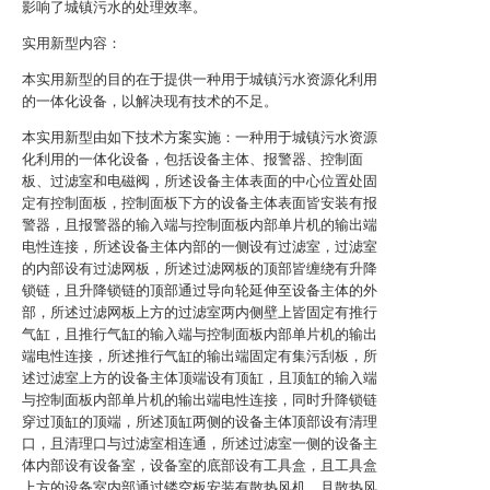
影响了城镇污水的处理效率。
实用新型内容：
本实用新型的目的在于提供一种用于城镇污水资源化利用
的一体化设备，以解决现有技术的不足。
本实用新型由如下技术方案实施：一种用于城镇污水资源
化利用的一体化设备，包括设备主体、报警器、控制面
板、过滤室和电磁阀，所述设备主体表面的中心位置处固
定有控制面板，控制面板下方的设备主体表面皆安装有报
警器，且报警器的输入端与控制面板内部单片机的输出端
电性连接，所述设备主体内部的一侧设有过滤室，过滤室
的内部设有过滤网板，所述过滤网板的顶部皆缠绕有升降
锁链，且升降锁链的顶部通过导向轮延伸至设备主体的外
部，所述过滤网板上方的过滤室两内侧壁上皆固定有推行
气缸，且推行气缸的输入端与控制面板内部单片机的输出
端电性连接，所述推行气缸的输出端固定有集污刮板，所
述过滤室上方的设备主体顶端设有顶缸，且顶缸的输入端
与控制面板内部单片机的输出端电性连接，同时升降锁链
穿过顶缸的顶端，所述顶缸两侧的设备主体顶部设有清理
口，且清理口与过滤室相连通，所述过滤室一侧的设备主
体内部设有设备室，设备室的底部设有工具盒，且工具盒
上方的设备室内部通过镂空板安装有散热风机，且散热风