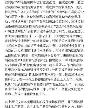
滤网板15与活性碳网14进行过滤处理，在此过程中，若过
滤网板15表面的污泥较多时，通过操作控制面板6，使其
控制设备主体1顶端的顶缸25带动的升降锁链5在导向轮27
的作用下上升，致使过滤网板15沿过滤室13的内侧壁移
动，当过滤网板15移动至集污刮板28位置处时，通过控制
面板6控制过滤室13两内侧壁的推行气缸24推动集污刮板
28将过滤网板15表面的淤泥等杂物进行刮取，最后通过设
备主体1顶部的清理口26进行清理，以避免淤泥等杂物过
多时导致过滤网板15的堵塞现象，过滤后的水质通过水泵
17经输水管道12输送至净化室20内部，此时通过设备室16
内部的水质检测仪18进行水质检测，并将检测的结果输送
至控制面板6内部，若水质检测不合格时，由控制面板6控
制设备主体1表面的报警器2进行报警提示，同时控制面板
6控制加药罩7底部的电动喷嘴19将加药罩7内部的药液加
注至净化室20内部进行反应处理，处理完成后通过控制面
板6控制电磁阀21将水质排至蓄水室9内部，最后通过出水
筒8排出，在一体化设备使用过程中通过工具盒11、散热
风机10以及检修腔22和检修门体23相互配合工作，实现设
备室16内部的散热与维修工作，以延长一体化设备的使用
寿命，完成一体化设备的工作。
以上所述仅为本实用新型的较佳实施例而已，并不用以限
制本实用新型，凡在本实用新型的精神和原则之内，所作