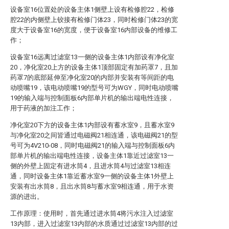
设备室16位置处的设备主体1侧壁上设有检修腔22，检修
腔22的内侧壁上铰接有检修门体23，同时检修门体23的宽
度大于设备室16的宽度，便于设备室16内部设备的维修工
作；
设备室16远离过滤室13一侧的设备主体1内部设有净化室
20，净化室20上方的设备主体1顶部固定有加药罩7，且加
药罩7的底部延伸至净化室20的内部并安装有等间距的电
动喷嘴19，该电动喷嘴19的型号可为WGY，同时电动喷嘴
19的输入端与控制面板6内部单片机的输出端电性连接，
用于药液的加注工作；
净化室20下方的设备主体1内部设有蓄水室9，且蓄水室9
与净化室20之间皆通过电磁阀21相连通，该电磁阀21的型
号可为4V210-08，同时电磁阀21的输入端与控制面板6内
部单片机的输出端电性连接，设备主体1靠近过滤室13一
侧的外壁上固定有进水筒4，且进水筒4与过滤室13相连
通，同时设备主体1靠近蓄水室9一侧的设备主体1外壁上
安装有出水筒8，且出水筒8与蓄水室9相连通，用于水资
源的进出。
工作原理：使用时，首先通过进水筒4将污水注入过滤室
13内部，进入过滤室13内部的水质通过过滤室13内部的过