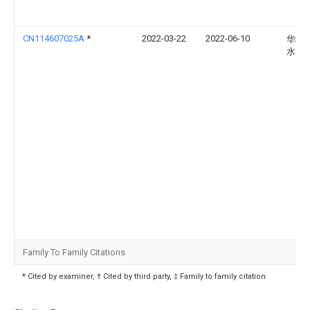
CN114607025A
*
2022-03-22
2022-06-10
华北
水电
Family To Family Citations
* Cited by examiner, † Cited by third party, ‡ Family to family citation