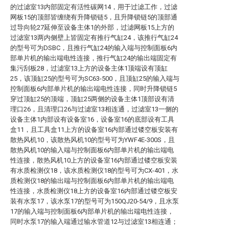
的过滤室13内部固定有活性碳网14，用于过滤工作，过滤
网板15的顶部皆缠绕有升降锁链5，且升降锁链5的顶部通
过导向轮27延伸至设备主体1的外部，过滤网板15上方的
过滤室13两内侧壁上皆固定有推行气缸24，该推行气缸24
的型号可为DSBC，且推行气缸24的输入端与控制面板6内
部单片机的输出端电性连接，推行气缸24的输出端固定有
集污刮板28，过滤室13上方的设备主体1顶端设有顶缸
25，该顶缸25的型号可为SC63-500，且顶缸25的输入端与
控制面板6内部单片机的输出端电性连接，同时升降锁链5
穿过顶缸25的顶端，顶缸25两侧的设备主体1顶部设有清
理口26，且清理口26与过滤室13相连通，过滤室13一侧的
设备主体1内部设有设备室16，设备室16的底部设有工具
盒11，且工具盒11上方的设备室16内部通过镂空板安装有
散热风机10，该散热风机10的型号可为YWF4E-300S，且
散热风机10的输入端与控制面板6内部单片机的输出端电
性连接，散热风机10上方的设备室16内部通过镂空板安装
有水质检测仪18，该水质检测仪18的型号可为CX-401，水
质检测仪18的输出端与控制面板6内部单片机的输出端电
性连接，水质检测仪18上方的设备室16内部通过镂空板安
装有水泵17，该水泵17的型号可为150QJ20-54/9，且水泵
17的输入端与控制面板6内部单片机的输出端电性连接，
同时水泵17的输入端通过输水管道12与过滤室13相连通；