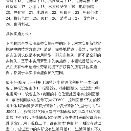
管道；13、过滤室；14、活性碳网；15、过滤网板；16、
设备室；17、水泵；18、水质检测仪；19、电动喷嘴；
20、净化室；21、电磁阀；22、检修腔；23、检修门体；
24、推行气缸；25、顶缸；26、清理口；27、导向轮；
28、集污刮板。
具体实施方式：
下面将结合本实用新型实施例中的附图，对本实用新型实
施例中的技术方案进行清楚、完整地描述，显然，所描述
的实施例仅仅是本实用新型一部分实施例，而不是全部的
实施例。基于本实用新型中的实施例，本领域普通技术人
员在没有作出创造性劳动前提下所获得的所有其他实施
例，都属于本实用新型保护的范围。
如图1-4所示，一种用于城镇污水资源化利用的一体化设
备，包括设备主体1、报警器2、控制面板6、过滤室13和
电磁阀21，设备主体1表面的中心位置处固定有控制面板
6，该控制面板6的型号可为KTP600，控制面板6下方的设
备主体1表面皆安装有报警器2，该报警器2的型号可为FU-
JS001，且报警器2的输入端与控制面板6内部单片机的输
出端电性连接，控制面板6两侧的设备主体1表面皆镶嵌有
透明窗3，用于观察工作，设备主体1内部的一侧设有过滤
室13，过滤室13的内部设有过滤网板15，过滤网板15下方