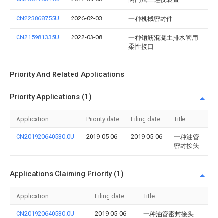
CN223868755U
2026-02-03
一种机械密封件
CN215981335U
2022-03-08
一种钢筋混凝土排水管用
柔性接口
Priority And Related Applications
Priority Applications (1)
Application
Priority date
Filing date
Title
CN201920640530.0U
2019-05-06
2019-05-06
一种油管
密封接头
Applications Claiming Priority (1)
Application
Filing date
Title
CN201920640530.0U
2019-05-06
一种油管密封接头