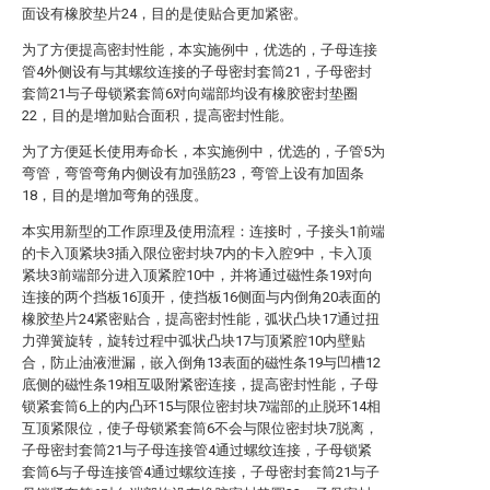
面设有橡胶垫片24，目的是使贴合更加紧密。
为了方便提高密封性能，本实施例中，优选的，子母连接
管4外侧设有与其螺纹连接的子母密封套筒21，子母密封
套筒21与子母锁紧套筒6对向端部均设有橡胶密封垫圈
22，目的是增加贴合面积，提高密封性能。
为了方便延长使用寿命长，本实施例中，优选的，子管5为
弯管，弯管弯角内侧设有加强筋23，弯管上设有加固条
18，目的是增加弯角的强度。
本实用新型的工作原理及使用流程：连接时，子接头1前端
的卡入顶紧块3插入限位密封块7内的卡入腔9中，卡入顶
紧块3前端部分进入顶紧腔10中，并将通过磁性条19对向
连接的两个挡板16顶开，使挡板16侧面与内倒角20表面的
橡胶垫片24紧密贴合，提高密封性能，弧状凸块17通过扭
力弹簧旋转，旋转过程中弧状凸块17与顶紧腔10内壁贴
合，防止油液泄漏，嵌入倒角13表面的磁性条19与凹槽12
底侧的磁性条19相互吸附紧密连接，提高密封性能，子母
锁紧套筒6上的内凸环15与限位密封块7端部的止脱环14相
互顶紧限位，使子母锁紧套筒6不会与限位密封块7脱离，
子母密封套筒21与子母连接管4通过螺纹连接，子母锁紧
套筒6与子母连接管4通过螺纹连接，子母密封套筒21与子