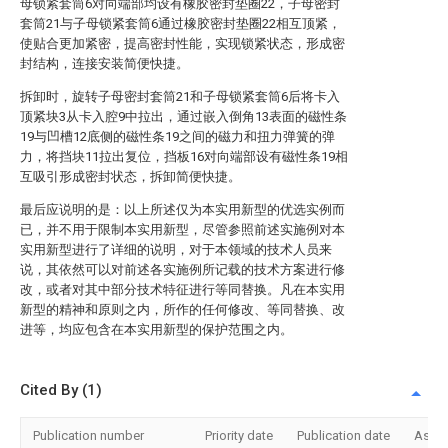
母锁紧套筒6对向端部均设有橡胶密封垫圈22，子母密封
套筒21与子母锁紧套筒6通过橡胶密封垫圈22相互顶紧，
使贴合更加紧密，提高密封性能，实现锁紧状态，形成密
封结构，连接安装简便快捷。
拆卸时，旋转子母密封套筒21和子母锁紧套筒6后将卡入
顶紧块3从卡入腔9中拉出，通过嵌入倒角13表面的磁性条
19与凹槽12底侧的磁性条19之间的磁力和扭力弹簧的弹
力，将挡块11拉出复位，挡板16对向端部设有磁性条19相
互吸引形成密封状态，拆卸简便快捷。
最后应说明的是：以上所述仅为本实用新型的优选实例而
已，并不用于限制本实用新型，尽管参照前述实施例对本
实用新型进行了详细的说明，对于本领域的技术人员来
说，其依然可以对前述各实施例所记载的技术方案进行修
改，或者对其中部分技术特征进行等同替换。凡在本实用
新型的精神和原则之内，所作的任何修改、等同替换、改
进等，均应包含在本实用新型的保护范围之内。
Cited By (1)
Publication number
Priority date
Publication date
Assi