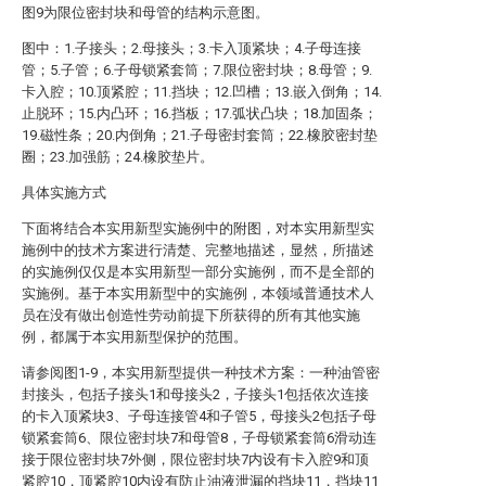
图9为限位密封块和母管的结构示意图。
图中：1.子接头；2.母接头；3.卡入顶紧块；4.子母连接
管；5.子管；6.子母锁紧套筒；7.限位密封块；8.母管；9.
卡入腔；10.顶紧腔；11.挡块；12.凹槽；13.嵌入倒角；14.
止脱环；15.内凸环；16.挡板；17.弧状凸块；18.加固条；
19.磁性条；20.内倒角；21.子母密封套筒；22.橡胶密封垫
圈；23.加强筋；24.橡胶垫片。
具体实施方式
下面将结合本实用新型实施例中的附图，对本实用新型实
施例中的技术方案进行清楚、完整地描述，显然，所描述
的实施例仅仅是本实用新型一部分实施例，而不是全部的
实施例。基于本实用新型中的实施例，本领域普通技术人
员在没有做出创造性劳动前提下所获得的所有其他实施
例，都属于本实用新型保护的范围。
请参阅图1-9，本实用新型提供一种技术方案：一种油管密
封接头，包括子接头1和母接头2，子接头1包括依次连接
的卡入顶紧块3、子母连接管4和子管5，母接头2包括子母
锁紧套筒6、限位密封块7和母管8，子母锁紧套筒6滑动连
接于限位密封块7外侧，限位密封块7内设有卡入腔9和顶
紧腔10，顶紧腔10内设有防止油液泄漏的挡块11，挡块11