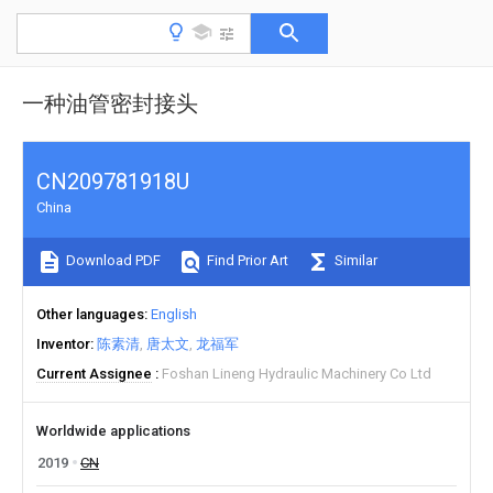
一种油管密封接头
CN209781918U
China
Download PDF
Find Prior Art
Similar
Other languages
English
Inventor
陈素清
唐太文
龙福军
Current Assignee
Foshan Lineng Hydraulic Machinery Co Ltd
Worldwide applications
2019
CN