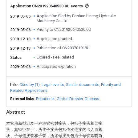
Application CN201920640530.0U events
Application filed by Foshan Lineng Hydraulic
2019-05-06
Machinery Co Ltd
Priority to CN201920640530.0U
2019-05-06
Application granted
2019-12-13
Publication of CN209781918U
2019-12-13
Expired - Fee Related
Status
Anticipated expiration
2029-05-06
Info
Cited by (1)
Legal events
Similar documents
Priority and
Related Applications
External links
Espacenet
Global Dossier
Discuss
Abstract
本实用新型涉及一种油管密封接头，包括子接头和母接
头，其特征在于，所述子接头包括依次连接的卡入顶紧
块、子母连接管和子管，所述母接头包括子母锁紧套筒、