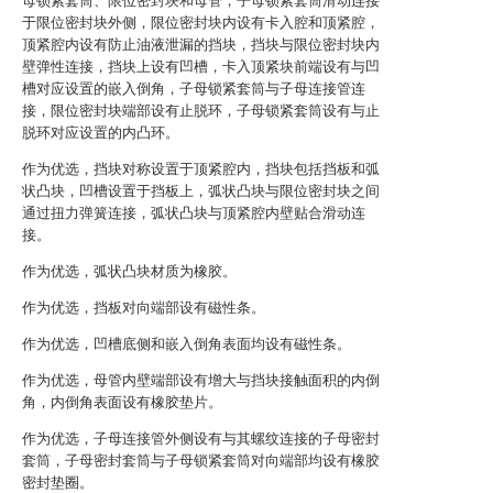
母锁紧套筒、限位密封块和母管，子母锁紧套筒滑动连接
于限位密封块外侧，限位密封块内设有卡入腔和顶紧腔，
顶紧腔内设有防止油液泄漏的挡块，挡块与限位密封块内
壁弹性连接，挡块上设有凹槽，卡入顶紧块前端设有与凹
槽对应设置的嵌入倒角，子母锁紧套筒与子母连接管连
接，限位密封块端部设有止脱环，子母锁紧套筒设有与止
脱环对应设置的内凸环。
作为优选，挡块对称设置于顶紧腔内，挡块包括挡板和弧
状凸块，凹槽设置于挡板上，弧状凸块与限位密封块之间
通过扭力弹簧连接，弧状凸块与顶紧腔内壁贴合滑动连
接。
作为优选，弧状凸块材质为橡胶。
作为优选，挡板对向端部设有磁性条。
作为优选，凹槽底侧和嵌入倒角表面均设有磁性条。
作为优选，母管内壁端部设有增大与挡块接触面积的内倒
角，内倒角表面设有橡胶垫片。
作为优选，子母连接管外侧设有与其螺纹连接的子母密封
套筒，子母密封套筒与子母锁紧套筒对向端部均设有橡胶
密封垫圈。