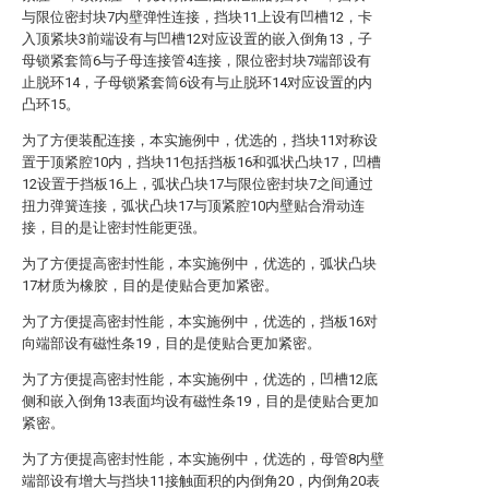
与限位密封块7内壁弹性连接，挡块11上设有凹槽12，卡
入顶紧块3前端设有与凹槽12对应设置的嵌入倒角13，子
母锁紧套筒6与子母连接管4连接，限位密封块7端部设有
止脱环14，子母锁紧套筒6设有与止脱环14对应设置的内
凸环15。
为了方便装配连接，本实施例中，优选的，挡块11对称设
置于顶紧腔10内，挡块11包括挡板16和弧状凸块17，凹槽
12设置于挡板16上，弧状凸块17与限位密封块7之间通过
扭力弹簧连接，弧状凸块17与顶紧腔10内壁贴合滑动连
接，目的是让密封性能更强。
为了方便提高密封性能，本实施例中，优选的，弧状凸块
17材质为橡胶，目的是使贴合更加紧密。
为了方便提高密封性能，本实施例中，优选的，挡板16对
向端部设有磁性条19，目的是使贴合更加紧密。
为了方便提高密封性能，本实施例中，优选的，凹槽12底
侧和嵌入倒角13表面均设有磁性条19，目的是使贴合更加
紧密。
为了方便提高密封性能，本实施例中，优选的，母管8内壁
端部设有增大与挡块11接触面积的内倒角20，内倒角20表