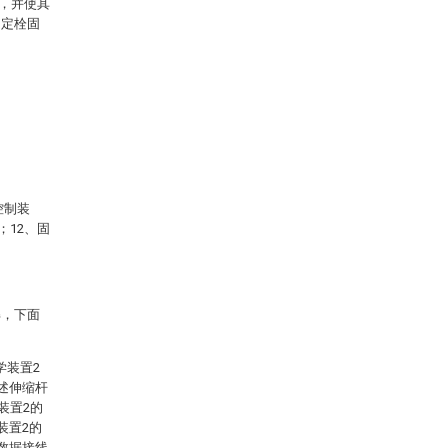
，并使其
固定栓固
控制装
；12、固
解，下面
学装置2
述伸缩杆
装置2的
装置2的
数据接线