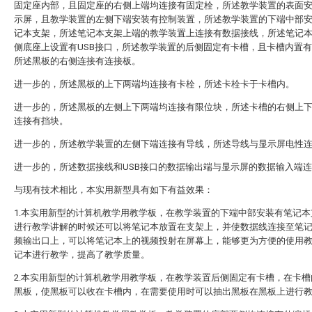
固定座内部，且固定座的右侧上端均连接有固定栓，所述教学装置的表面
示屏，且教学装置的左侧下端安装有控制装置，所述教学装置的下端中部
记本支架，所述笔记本支架上端的教学装置上连接有数据接线，所述笔记
侧底座上设置有USB接口，所述教学装置的后侧固定有卡槽，且卡槽内置
所述黑板的右侧连接有连接板。
进一步的，所述黑板的上下两端均连接有卡栓，所述卡栓卡于卡槽内。
进一步的，所述黑板的左侧上下两端均连接有限位块，所述卡槽的右侧上
连接有挡块。
进一步的，所述教学装置的左侧下端连接有导线，所述导线与显示屏电性
进一步的，所述数据接线和USB接口的数据输出端与显示屏的数据输入端
与现有技术相比，本实用新型具有如下有益效果：
1.本实用新型的计算机教学用教学板，在教学装置的下端中部安装有笔记本
进行教学讲解的时候还可以将笔记本放置在支架上，并使数据线连接至笔
频输出口上，可以将笔记本上的视频投射在屏幕上，能够更为方便的使用
记本进行教学，提高了教学质量。
2.本实用新型的计算机教学用教学板，在教学装置后侧固定有卡槽，在卡槽
黑板，使黑板可以收在卡槽内，在需要使用时可以抽出黑板在黑板上进行