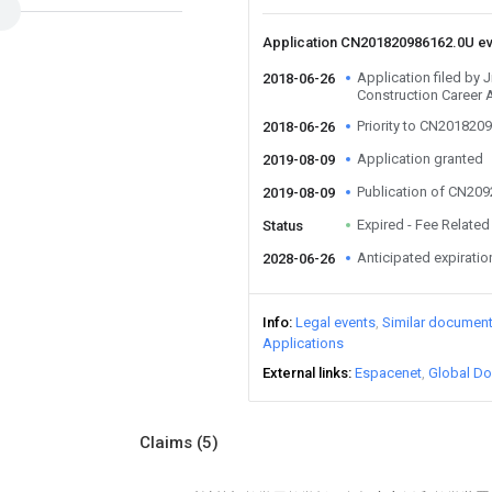
Application CN201820986162.0U e
Application filed by
2018-06-26
Construction Career
Priority to CN201820
2018-06-26
Application granted
2019-08-09
Publication of CN20
2019-08-09
Expired - Fee Related
Status
Anticipated expiratio
2028-06-26
Info
Legal events
Similar documen
Applications
External links
Espacenet
Global Do
Claims
(5)