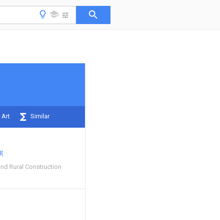
 Art
Similar
琪
nd Rural Construction