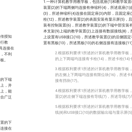
1.一种计算机教学用教学板，包括底座(1)和教学装置
装置(2)的下端两侧均连接有伸缩杆(4)，所述底座(
(3)，所述伸缩杆(4)连接在固定座(3)内部，且固定
栓(12)，所述教学装置(2)的表面安装有显示屏(5)，
装有控制装置(6)，所述教学装置(2)的下端中部安装
本支架(9)上端的教学装置(2)上连接有数据接线(8)
生传授知
上设置有USB接口(10)，所述教学装置(2)的后侧固定有
进行教
置有黑板(13)，所述黑板(13)的右侧连接有连接板(11
具连接在
2.根据权利要求1所述的计算机教学用教学板，
内，不利
的上下两端均连接有卡栓(14)，所述卡栓(14)
学板。
3.根据权利要求1所述的计算机教学用教学板，
的左侧上下两端均连接有限位块(16)，所述卡
置的下端
接有挡块(17)。
架上，并
4.根据权利要求1所述的计算机教学用教学板
幕上，能
置(2)的左侧下端连接有导线(7)，所述导线(7
适合广泛
5.根据权利要求1所述的计算机教学用教学板
线(8)和USB接口(10)的数据输出端与显示屏
装置的下
杆连接在