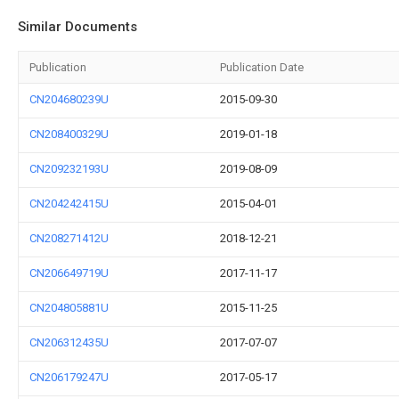
Similar Documents
Publication
Publication Date
CN204680239U
2015-09-30
CN208400329U
2019-01-18
CN209232193U
2019-08-09
CN204242415U
2015-04-01
CN208271412U
2018-12-21
CN206649719U
2017-11-17
CN204805881U
2015-11-25
CN206312435U
2017-07-07
CN206179247U
2017-05-17