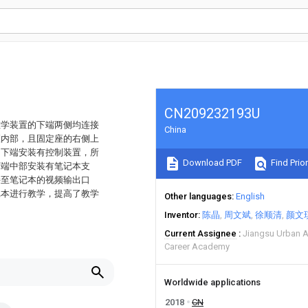
CN209232193U
教学装置的下端两侧均连接
China
座内部，且固定座的右侧上
侧下端安装有控制装置，所
Download PDF
Find Prior
下端中部安装有笔记本支
接至笔记本的视频输出口
记本进行教学，提高了教学
Other languages
English
Inventor
陈晶
周文斌
徐顺清
颜文
Current Assignee
Jiangsu Urban A
Career Academy
Worldwide applications
2018
CN