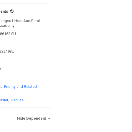
vents
 Jiangsu Urban And Rural
 Academy
986162.0U
9232193U
n
ts
Priority and Related
ssier
Discuss
Hide Dependent