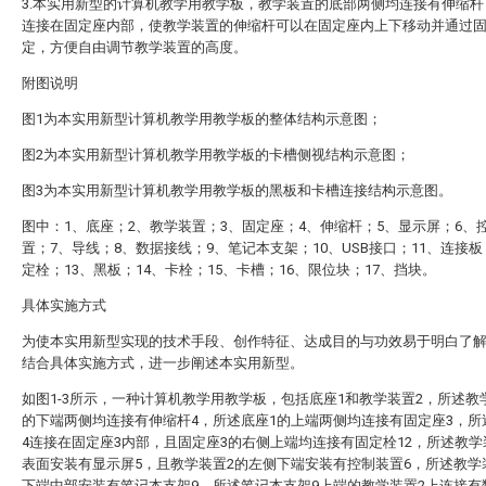
3.本实用新型的计算机教学用教学板，教学装置的底部两侧均连接有伸缩杆
连接在固定座内部，使教学装置的伸缩杆可以在固定座内上下移动并通过
定，方便自由调节教学装置的高度。
附图说明
图1为本实用新型计算机教学用教学板的整体结构示意图；
图2为本实用新型计算机教学用教学板的卡槽侧视结构示意图；
图3为本实用新型计算机教学用教学板的黑板和卡槽连接结构示意图。
图中：1、底座；2、教学装置；3、固定座；4、伸缩杆；5、显示屏；6、
置；7、导线；8、数据接线；9、笔记本支架；10、USB接口；11、连接板
定栓；13、黑板；14、卡栓；15、卡槽；16、限位块；17、挡块。
具体实施方式
为使本实用新型实现的技术手段、创作特征、达成目的与功效易于明白了
结合具体实施方式，进一步阐述本实用新型。
如图1-3所示，一种计算机教学用教学板，包括底座1和教学装置2，所述教
的下端两侧均连接有伸缩杆4，所述底座1的上端两侧均连接有固定座3，所
4连接在固定座3内部，且固定座3的右侧上端均连接有固定栓12，所述教学
表面安装有显示屏5，且教学装置2的左侧下端安装有控制装置6，所述教学
下端中部安装有笔记本支架9，所述笔记本支架9上端的教学装置2上连接有