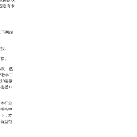
侧固定有卡
。
上下两端
连接。
连接。
高度，然
行教学工
线8连接
接板11
。本行业
说明书中
提下，本
用新型范