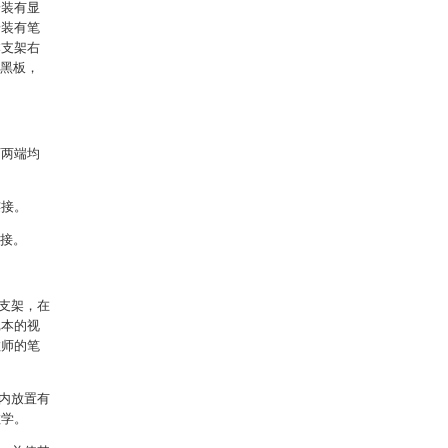
安装有显
安装有笔
本支架右
有黑板，
下两端均
连接。
连接。
支架，在
记本的视
教师的笔
内放置有
教学。