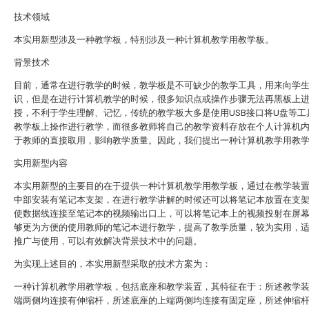
技术领域
本实用新型涉及一种教学板，特别涉及一种计算机教学用教学板。
背景技术
目前，通常在进行教学的时候，教学板是不可缺少的教学工具，用来向学
识，但是在进行计算机教学的时候，很多知识点或操作步骤无法再黑板上
授，不利于学生理解、记忆，传统的教学板大多是使用USB接口将U盘等工
教学板上操作进行教学，而很多教师将自己的教学资料存放在个人计算机
于教师的直接取用，影响教学质量。因此，我们提出一种计算机教学用教
实用新型内容
本实用新型的主要目的在于提供一种计算机教学用教学板，通过在教学装
中部安装有笔记本支架，在进行教学讲解的时候还可以将笔记本放置在支
使数据线连接至笔记本的视频输出口上，可以将笔记本上的视频投射在屏
够更为方便的使用教师的笔记本进行教学，提高了教学质量，较为实用，
推广与使用，可以有效解决背景技术中的问题。
为实现上述目的，本实用新型采取的技术方案为：
一种计算机教学用教学板，包括底座和教学装置，其特征在于：所述教学
端两侧均连接有伸缩杆，所述底座的上端两侧均连接有固定座，所述伸缩