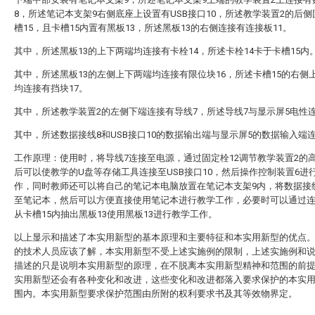
8，所述笔记本支架9右侧底座上设置有USB接口10，所述教学装置2的后
槽15，且卡槽15内置有黑板13，所述黑板13的右侧连接有连接板11。
其中，所述黑板13的上下两端均连接有卡栓14，所述卡栓14卡于卡槽15内
其中，所述黑板13的左侧上下两端均连接有限位块16，所述卡槽15的右侧
均连接有挡块17。
其中，所述教学装置2的左侧下端连接有导线7，所述导线7与显示屏5电性
其中，所述数据接线8和USB接口10的数据输出端与显示屏5的数据输入端
工作原理：使用时，将导线7连接至电源，通过固定栓12调节教学装置2的
后可以使教学的U盘等存储工具连接至USB接口10，然后操作控制装置6进
作，同时教师还可以将自己的笔记本电脑放置在笔记本支架9内，将数据接
至笔记本，然后可以方便直接使用笔记本进行教学工作，必要时可以通过连
从卡槽15内抽出黑板13使用黑板13进行教学工作。
以上显示和描述了本实用新型的基本原理和主要特征和本实用新型的优点
的技术人员应该了解，本实用新型不受上述实施例的限制，上述实施例和
描述的只是说明本实用新型的原理，在不脱离本实用新型精神和范围的前
实用新型还会有各种变化和改进，这些变化和改进都落入要求保护的本实
围内。本实用新型要求保护范围由所附的权利要求书及其等效物界定。