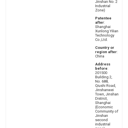
Jinshan No. 2
Industrial
Zone)
Patentee
after
:
Shanghai
Xunlong Yilian
Technology
Co.,Ltd.
Country or
region after
:
China
Address
before
:
201500
Building 2,
No. 688,
Qiushi Road,
Jinshanwei
Town, Jinshan
District,
Shanghai
(Economic
Community of
Jinshan
second
industrial