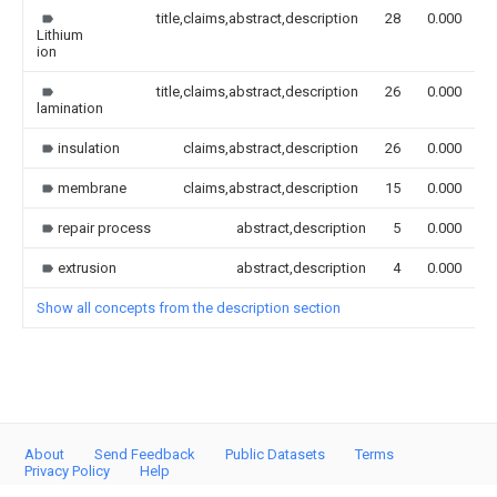
title,claims,abstract,description
28
0.000
Lithium
ion
title,claims,abstract,description
26
0.000
lamination
insulation
claims,abstract,description
26
0.000
membrane
claims,abstract,description
15
0.000
repair process
abstract,description
5
0.000
extrusion
abstract,description
4
0.000
Show all concepts from the description section
About
Send Feedback
Public Datasets
Terms
Privacy Policy
Help