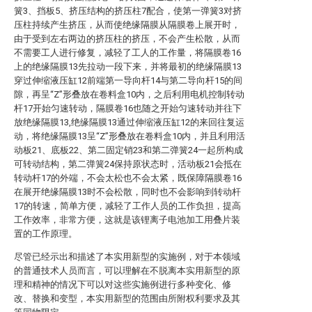
簧3、挡板5、挤压结构的挤压柱7配合，使第一弹簧3对挤
压柱持续产生挤压，从而使绝缘隔膜从隔膜卷上展开时，
由于受到左右两边的挤压柱的挤压，不会产生松散，从而
不需要工人进行修复，减轻了工人的工作量，将隔膜卷16
上的绝缘隔膜13先拉动一段下来，并将最初的绝缘隔膜13
穿过伸缩液压缸12前端第一导向杆14与第二导向杆15的间
隙，再呈“Z”形叠放在卷料盒10内，之后利用电机控制转动
杆17开始匀速转动，隔膜卷16也随之开始匀速转动并往下
放绝缘隔膜13,绝缘隔膜13通过伸缩液压缸12的来回往复运
动，将绝缘隔膜13呈“Z”形叠放在卷料盒10内，并且利用活
动板21、底板22、第二固定销23和第二弹簧24一起所构成
可转动结构，第二弹簧24保持原状态时，活动板21会抵在
转动杆17的外端，不会太松也不会太紧，既保障隔膜卷16
在展开绝缘隔膜13时不会松散，同时也不会影响到转动杆
17的转速，简单方便，减轻了工作人员的工作负担，提高
工作效率，非常方便，这就是该锂离子电池加工用叠片装
置的工作原理。
尽管已经示出和描述了本实用新型的实施例，对于本领域
的普通技术人员而言，可以理解在不脱离本实用新型的原
理和精神的情况下可以对这些实施例进行多种变化、修
改、替换和变型，本实用新型的范围由所附权利要求及其