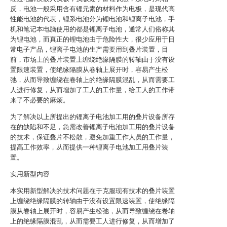
反，电池一般采用含有锂元素的材料作为电极，是现代高
性能电池的代表，锂系电池分为锂电池和锂离子电池，手
机和笔记本电脑使用的都是锂离子电池，通常人们俗称其
为锂电池，而真正的锂电池由于危险性大，很少应用于日
常电子产品，锂离子电池的生产需要用到叠片装置，目
前，市场上的叠片装置上缠绕绝缘隔膜的转轴由于没有设
置限速装置，使绝缘隔膜从卷轴上展开时，容易产生松
弛，从而导致缠绕在卷轴上的绝缘隔膜混乱，从而需要工
人进行修复，从而增加了工人的工作量，给工人的工作带
来了不必要的麻烦。
为了解决以上所提出的锂离子电池加工用的叠片设备所存
在的缺陷和不足，急需改善锂离子电池加工用的叠片设备
的技术，保证叠片不松散，避免加重工作人员的工作量，
提高工作效率，从而提供一种锂离子电池加工用叠片装
置。
实用新型内容
本实用新型解决的技术问题在于克服现有技术的叠片装置
上缠绕绝缘隔膜的转轴由于没有设置限速装置，使绝缘隔
膜从卷轴上展开时，容易产生松弛，从而导致缠绕在卷轴
上的绝缘隔膜混乱，从而需要工人进行修复，从而增加了