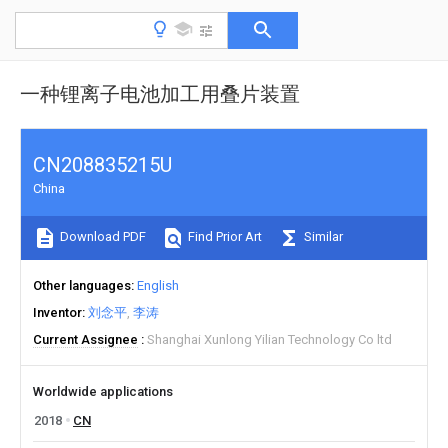
一种锂离子电池加工用叠片装置
CN208835215U
China
Download PDF
Find Prior Art
Similar
Other languages
English
Inventor
刘念平
李涛
Current Assignee
Shanghai Xunlong Yilian Technology Co ltd
Worldwide applications
2018
CN