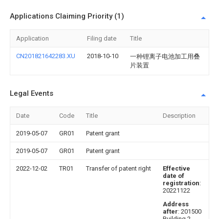
Applications Claiming Priority (1)
Application
Filing date
Title
CN201821642283.XU
2018-10-10
一种锂离子电池加工用叠
片装置
Legal Events
Date
Code
Title
Description
2019-05-07
GR01
Patent grant
2019-05-07
GR01
Patent grant
2022-12-02
TR01
Transfer of patent right
Effective
date of
registration
:
20221122
Address
after
: 201500
Building 2,