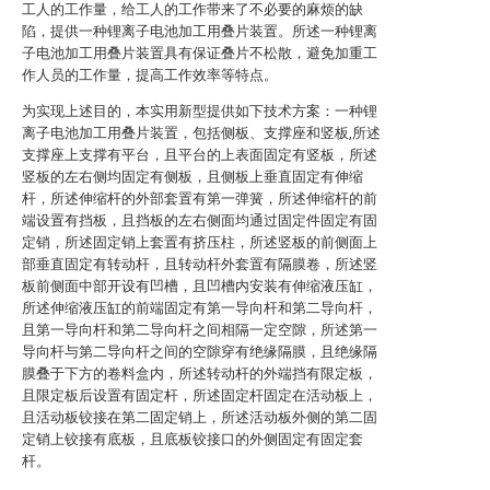
工人的工作量，给工人的工作带来了不必要的麻烦的缺
陷，提供一种锂离子电池加工用叠片装置。所述一种锂离
子电池加工用叠片装置具有保证叠片不松散，避免加重工
作人员的工作量，提高工作效率等特点。
为实现上述目的，本实用新型提供如下技术方案：一种锂
离子电池加工用叠片装置，包括侧板、支撑座和竖板,所述
支撑座上支撑有平台，且平台的上表面固定有竖板，所述
竖板的左右侧均固定有侧板，且侧板上垂直固定有伸缩
杆，所述伸缩杆的外部套置有第一弹簧，所述伸缩杆的前
端设置有挡板，且挡板的左右侧面均通过固定件固定有固
定销，所述固定销上套置有挤压柱，所述竖板的前侧面上
部垂直固定有转动杆，且转动杆外套置有隔膜卷，所述竖
板前侧面中部开设有凹槽，且凹槽内安装有伸缩液压缸，
所述伸缩液压缸的前端固定有第一导向杆和第二导向杆，
且第一导向杆和第二导向杆之间相隔一定空隙，所述第一
导向杆与第二导向杆之间的空隙穿有绝缘隔膜，且绝缘隔
膜叠于下方的卷料盒内，所述转动杆的外端挡有限定板，
且限定板后设置有固定杆，所述固定杆固定在活动板上，
且活动板铰接在第二固定销上，所述活动板外侧的第二固
定销上铰接有底板，且底板铰接口的外侧固定有固定套
杆。