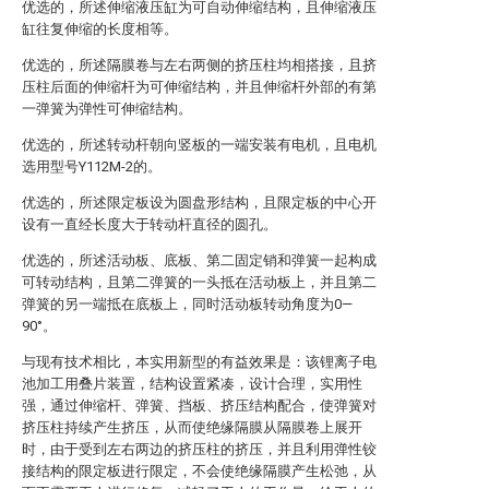
优选的，所述伸缩液压缸为可自动伸缩结构，且伸缩液压
缸往复伸缩的长度相等。
优选的，所述隔膜卷与左右两侧的挤压柱均相搭接，且挤
压柱后面的伸缩杆为可伸缩结构，并且伸缩杆外部的有第
一弹簧为弹性可伸缩结构。
优选的，所述转动杆朝向竖板的一端安装有电机，且电机
选用型号Y112M-2的。
优选的，所述限定板设为圆盘形结构，且限定板的中心开
设有一直经长度大于转动杆直径的圆孔。
优选的，所述活动板、底板、第二固定销和弹簧一起构成
可转动结构，且第二弹簧的一头抵在活动板上，并且第二
弹簧的另一端抵在底板上，同时活动板转动角度为0—
90°。
与现有技术相比，本实用新型的有益效果是：该锂离子电
池加工用叠片装置，结构设置紧凑，设计合理，实用性
强，通过伸缩杆、弹簧、挡板、挤压结构配合，使弹簧对
挤压柱持续产生挤压，从而使绝缘隔膜从隔膜卷上展开
时，由于受到左右两边的挤压柱的挤压，并且利用弹性铰
接结构的限定板进行限定，不会使绝缘隔膜产生松弛，从