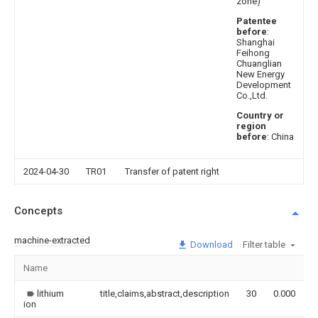
zone)
Patentee
before
:
Shanghai
Feihong
Chuanglian
New Energy
Development
Co.,Ltd.
Country or
region
before
: China
2024-04-30
TR01
Transfer of patent right
Concepts
machine-extracted
Download
Filter table
Name
I
lithium
title,claims,abstract,description
30
0.000
ion