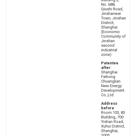
No. 688,
Qiushi Road,
Jinshanwei
Town, Jinshan
District,
Shanghai
(Economic
Community of
Jinshan
second
industrial
zone)
Patentee
after
:
Shanghai
Feihong
Chuanglian
New Energy
Development
Co.,Ltd.
Address
before
:
Room 103, 83
Building, 700
Yishan Road,
Xuhui District,
Shanghai,
2003