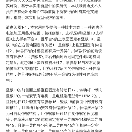
实施例。基于本实用新型中的实施例，本领域普通技术人
员在没有做出创造性劳动前提下所获得的所有其他实施
例，都属于本实用新型保护的范围。
请参阅图1-4，本实用新型提供一种技术方案：一种锂离子
电池加工用叠片装置，包括侧板1、支撑座8和竖板18,支撑
座8上支撑有平台9，且平台9的上表面固定有竖板18，竖
板18的左右侧均固定有侧板1，且侧板1上垂直固定有伸缩
杆2，伸缩杆2的外部套置有第一弹簧3，伸缩杆2的前端设
置有挡板5，且挡板5的左右侧面均通过固定件4固定有固
定销6，固定销6上套置有挤压柱7，隔膜卷16与左右两侧
的挤压柱7均相搭接，且挤压柱7后面的伸缩杆2为可伸缩
结构，并且伸缩杆2外部的有第一弹簧3为弹性可伸缩结
构；
竖板18的前侧面上部垂直固定有转动杆17，转动杆17朝向
竖板18的一端安装有电机，且电机选用型号Y112M-2的，
且转动杆17外套置有隔膜卷16，竖板18前侧面中部开设有
凹槽11，且凹槽11内安装有伸缩液压缸12，伸缩液压缸12
为可自动伸缩结构，且伸缩液压缸12往复伸缩的长度相
等，伸缩液压缸12的前端固定有第一导向杆14和第二导向
杆15，且第一导向杆14和第二导向杆15之间相隔一定空
隙，第一导向杆14与第二导向杆15之间的空隙穿有绝缘隔