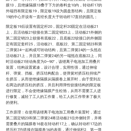
膜13，且绝缘隔膜13叠于下方的卷料盒10内，转动杆17的
外端挡有限定板19，限定板19设为圆盘形结构，且限定板
19的中心开设有一直经长度大于转动杆17直径的圆孔；
限定板19后设置有固定杆20，固定杆20固定在活动板21
上，且活动板21铰接在第二固定销23上，活动板21外侧的
第二固定销23上铰接有底板22，且底板22铰接口的外侧固
定有固定套杆25，活动板21、底板22、第二固定销23和第
二弹簧24一起构成可转动结构，且第二弹簧24的一头抵在
活动板21上，并且第二弹簧24的另一端抵在底板22上，同
时活动板21转动角度为0—90°，该锂离子电池加工用叠片
装置，结构设置紧凑，设计合理，实用性强，通过伸缩
杆、弹簧、挡板、挤压结构配合，使弹簧对挤压柱持续产
生挤压，从而使绝缘隔膜从隔膜卷上展开时，由于受到左
右两边的挤压柱的挤压，并且利用弹性铰接结构的限定板
进行限定，不会使绝缘隔膜产生松弛，从而不需要工人进
行修复，减轻了工人的工作量，给工人的工作带来了极大
的便利。
工作原理：在使用该锂离子电池加工用叠片装置时，通过
第二固定销23和第二弹簧24将活动板21往外侧转开，并将
需要叠片的隔膜卷16套在转动杆17上，确认转动杆17边的
挤压柱7均搭接在隔膜卷16的表面，通过伸缩杆2、第一弹