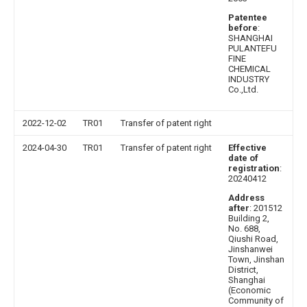
Patentee
before
:
SHANGHAI
PULANTEFU
FINE
CHEMICAL
INDUSTRY
Co.,Ltd.
2022-12-02
TR01
Transfer of patent right
2024-04-30
TR01
Transfer of patent right
Effective
date of
registration
:
20240412
Address
after
: 201512
Building 2,
No. 688,
Qiushi Road,
Jinshanwei
Town, Jinshan
District,
Shanghai
(Economic
Community of