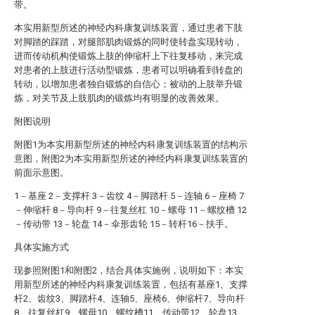
带。
本实用新型所述的神经内科康复训练装置，通过患者下肢
对脚踏的踩踏，对腿部肌肉锻炼的同时使转盘实现转动，
进而传动机构使锻炼上肢的伸缩杆上下往复移动，来完成
对患者的上肢进行活动型锻炼，患者可以明确看到转盘的
转动，以增加患者独自锻炼的自信心；被动的上肢举升锻
炼，对关节及上肢肌肉的锻炼均有明显的改善效果。
附图说明
附图1为本实用新型所述的神经内科康复训练装置的结构示
意图，附图2为本实用新型所述的神经内科康复训练装置的
前面示意图。
1－基座 2－支撑杆 3－齿纹 4－脚踏杆 5－连轴 6－座椅 7
－伸缩杆 8－导向杆 9－往复丝杠 10－螺母 11－螺纹槽 12
－传动带 13－轮盘 14－伞形齿轮 15－转杆16－扶手。
具体实施方式
现参照附图1和附图2，结合具体实施例，说明如下：本实
用新型所述的神经内科康复训练装置，包括有基座1、支撑
杆2、齿纹3、脚踏杆4、连轴5、座椅6、伸缩杆7、导向杆
8、往复丝杠9、螺母10、螺纹槽11、传动带12、轮盘13、