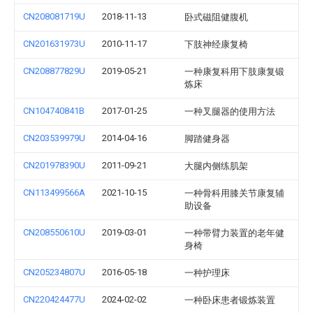
CN208081719U
2018-11-13
卧式磁阻健腹机
CN201631973U
2010-11-17
下肢神经康复椅
CN208877829U
2019-05-21
一种康复科用下肢康复锻
炼床
CN104740841B
2017-01-25
一种叉腿器的使用方法
CN203539979U
2014-04-16
脚踏健身器
CN201978390U
2011-09-21
大腿内侧练肌架
CN113499566A
2021-10-15
一种骨科用膝关节康复辅
助设备
CN208550610U
2019-03-01
一种带臂力装置的老年健
身椅
CN205234807U
2016-05-18
一种护理床
CN220424477U
2024-02-02
一种卧床患者锻炼装置