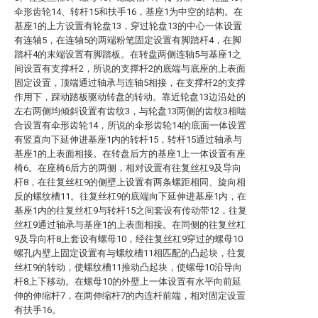
伞形齿轮14、转杆15和扶手16，基座1为中空的结构。在
基座1的上方设置有轮盘13，穿过轮盘13的中心一体设置
有连轴5，在连轴5的两端粉笔固定设置有脚踏杆4，在脚
踏杆4的末端设置有脚踏板。在转盘两侧连轴5与基座1之
间设置有支撑杆2，所说的支撑杆2的底端与底座的上表面
固定设置，顶端通过轴承与连轴5相接，在支撑杆2的支撑
作用下，踩动踏板驱动转盘的转动。靠近轮盘13边沿处的
左右两侧均倾斜设置有齿纹3，与轮盘13两侧的齿纹3相啮
合设置有伞形齿轮14，所说的伞形齿轮14的底面一体设置
有竖直向下延伸进基座1内的转杆15，转杆15通过轴承与
基座1的上表面相接。在转盘后方的基座1上一体设置有座
椅6。在座椅6后方的两侧，相对设置有往复丝杠9及导向
杆8，在往复丝杠9的侧壁上设置有两条螺距相同、旋向相
反的螺纹槽11。往复丝杠9的底端向下延伸进基座1内，在
基座1内的往复丝杠9与转杆15之间套设有传动带12，往复
丝杠9通过轴承与基座1的上表面相接。在同侧的往复丝杠
9及导向杆8上套设有螺母10，经往复丝杠9穿过的螺母10
螺孔内壁上固定设置有与螺纹槽11相匹配的凸起块，往复
丝杠9的转动，使螺纹槽11推动凸起块，使螺母10沿导向
杆8上下移动。在螺母10的外壁上一体设置有水平向前延
伸的伸缩杆7，在两伸缩杆7的内连杆前端，相对固定设置
有扶手16。