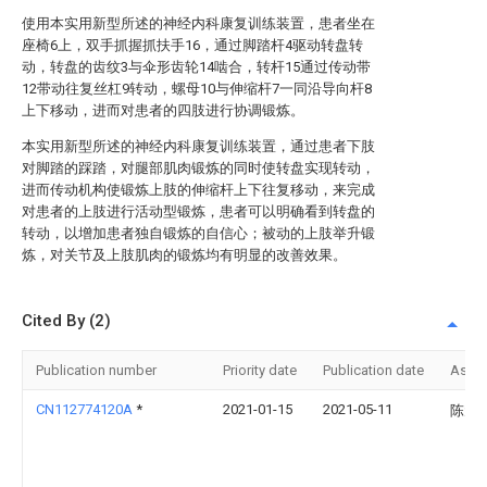
使用本实用新型所述的神经内科康复训练装置，患者坐在
座椅6上，双手抓握抓扶手16，通过脚踏杆4驱动转盘转
动，转盘的齿纹3与伞形齿轮14啮合，转杆15通过传动带
12带动往复丝杠9转动，螺母10与伸缩杆7一同沿导向杆8
上下移动，进而对患者的四肢进行协调锻炼。
本实用新型所述的神经内科康复训练装置，通过患者下肢
对脚踏的踩踏，对腿部肌肉锻炼的同时使转盘实现转动，
进而传动机构使锻炼上肢的伸缩杆上下往复移动，来完成
对患者的上肢进行活动型锻炼，患者可以明确看到转盘的
转动，以增加患者独自锻炼的自信心；被动的上肢举升锻
炼，对关节及上肢肌肉的锻炼均有明显的改善效果。
Cited By (2)
Publication number
Priority date
Publication date
Assi
CN112774120A
*
2021-01-15
2021-05-11
陈元