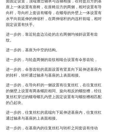
面固定设置，顶端通过轴承与连轴相接，在转盘后方的基
座上一体设置有座椅，在座椅后方的两侧，相对设置有导
向杆，导向杆上套设有螺母，在螺母的外壁上一体设置有
水平向前延伸的伸缩杆，在两伸缩杆的内连杆前端，相对
固定设置有扶手。
进一步的，靠近轮盘边沿处的左右两侧均倾斜设置有齿
纹。
进一步的，基座为中空的结构。
进一步的，与轮盘两侧的齿纹相啮合设置有伞形齿轮，
进一步的，伞形齿轮的底面设置有竖直向下延伸进基座内
的转杆，转杆通过轴承与基座的上表面相接。
进一步的，在导向杆的一侧设置有往复丝杠，在往复丝杠
的侧壁上设置有两条螺距相同、旋向相反的螺纹槽，经往
复丝杠穿过的螺母螺孔内壁上固定设置有与螺纹槽相匹配
的凸起块。
进一步的，往复丝杠的底端向下延伸进基座内，往复丝杠
通过轴承与基座的上表面相接。
进一步的，在基座内的往复丝杠与转杆之间套设有传动