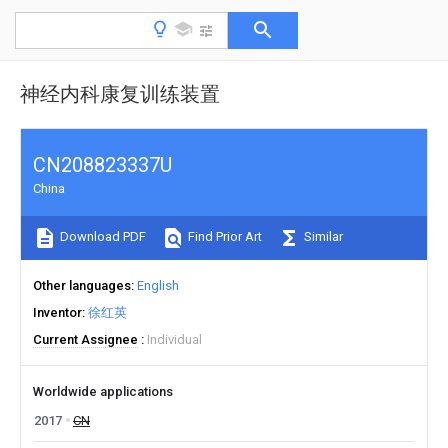
神经内科康复训练装置
CN208823337U
China
Download PDF
Find Prior Art
Similar
Other languages
English
Inventor
徐红英
Current Assignee
Individual
Worldwide applications
2017
CN