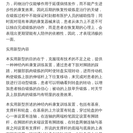
力，药物治疗仅能够作用于延缓病情发作，而不能产生进
步性的康复效果。因此后期的恢复性锻炼是治疗的关键，
在锻炼过程中不能保证时刻都有医护人员的辅助指导；同
时面对现有单调的康复器械来说，患者从体力上不是不可
以独自完成锻炼的动作，而是患者在恢复期的心理上，会
表现出更期望能有人陪伴的依赖性，因此，才表现消极的
一面。
实用新型内容
本实用新型的目的在于，克服现有技术的不足之处，提供
一种神经内科康复训练装置，通过患者下肢对脚踏的踩
踏，对腿部肌肉锻炼的同时使转盘实现转动，进而传动机
构使锻炼上肢的伸缩杆上下往复移动，来完成对患者的上
肢进行活动型锻炼，患者可以明确看到转盘的转动，以增
加患者独自锻炼的自信心；被动的上肢举升锻炼，对关节
及上肢肌肉的锻炼均有明显的改善效果。
本实用新型所述的神经内科康复训练装置，包括有基座、
支撑杆和轮盘，在基座的上方设置有轮盘，穿过轮盘的中
心一体设置有连轴，在连轴的两端粉笔固定设置有脚踏
杆，在脚踏杆的末端设置有脚踏板，在转盘两侧连轴与基
座之间设置有支撑杆，所说的支撑杆的底端与底座的上表