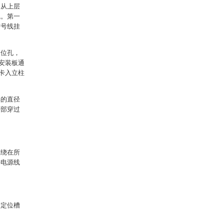
，从上层
线。第一
信号线挂
定位孔，
安装板通
卡入立柱
部的直径
杆部穿过
缠绕在所
将电源线
个定位槽