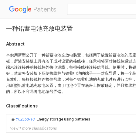
Patents
一种铅蓄电池充放电装置
Abstract
本实用新型公开了一种铅蓄电池充放电装置，包括用于放置铅蓄电池的底
板，所述安装板上具有若干成对设置的接线柱，任意相邻两对接线柱通过
端未连连接件的接线柱外接电源线，每根接线柱连接信号线。使用时，将
好，然后将安装板下压使接线柱与铅蓄电池的端子一一对应导通，将一个
充放电，每根接线柱连接信号线，对每个铅蓄电池的充放电过程进行监控
用新型铅蓄电池充放电装置，由于电池位置在底座上摆放确定，并且接线
的，所以不容易将电池编号弄错。
Classifications
Y02E60/10
Energy storage using batteries
View 1 more classifications