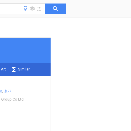
 Art
Similar
智
李亚
y Group Co Ltd