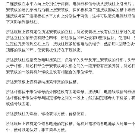
二连接板在水平方向上分别位于两侧。电源线和信号线从接线柱上引出后
安装板的通孔穿出后沿着上层安装板、保护板和第二连接板围成的槽中布
连接板与第二连接板在水平方向上分别位于两侧，这样可以避免电源线或
下来影响到接线柱。
所述底座上设有定位所述安装板的立柱，所述安装板上设有供立柱穿过的
所述立柱的顶部设有限位凹环，所述限位凹环处设有U型限位块。使用时，
过定位孔安装到立柱上后，接线柱压紧铅蓄电池的端子，然后用U型限位块
顶部的限位凹环，使安装板保持在下压状态。
所述接线柱包括充放电时压紧正、负端子的头部及穿过安装板的杆部，头
大于杆部，所述杆部位于安装板与头部之间的一段穿套有压紧弹簧，所述
安装板的一段具有外螺纹且设有相配合的限位螺母。
所述安装板上设有容纳压紧弹簧的限位槽。
所述杆部位于限位螺母的外部还设有固定螺母。接线时，电源线或信号线
述杆部位于限位螺母与固定螺母之间的一段上，然后固定螺母向下旋紧，
或信号线固定。
所述接线柱为螺栓。螺栓获得方便，价格便宜。
所述底座上设有定位铅蓄电池的定位槽。这样只需将铅蓄电池放入到每一
中，便可以定位好，非常简单方便。