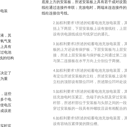
底座上方的安装板，所述安装板上具有若干成对设置
线柱通过连接件串联；充放电时，两端未连连接件的
放电装
线柱连接信号线。
2.如权利要求1所述的铅蓄电池充放电装置，
括上下两层，下层安装板上设有接线柱，上层
设有供电源线或信号线穿过的通孔。
溶液，其
为氧气复
3.如权利要求2所述的铅蓄电池充放电装置，
群上具有
板的上方还设有保护板，下层安装板与上层安
穿过电池
接，所述上层安装板与保护板之间通过第二连
线的结构
与第二连接板在水平方向上分别位于两侧。
4.如权利要求1所述的铅蓄电池充放电装置，
坏决定了
有定位所述安装板的立柱，所述安装板上设有
尤为重
立柱的顶部设有限位凹环，所述限位凹环处设
5.如权利要求1所述的铅蓄电池充放电装置，
测，这些
括充放电时压紧正、负端子的头部及穿过安装
的多个电
杆部，所述杆部位于安装板与头部之间的一段
致使电压
穿过安装板的一段具有外螺纹且设有相配合的
造成误差
6.如权利要求5所述的铅蓄电池充放电装置，
设有容纳压紧弹簧的限位槽。
来实时监