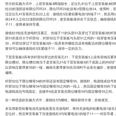
所示的实施方式中，上层安装板4两端较长，定位孔41位于上层安装板4的
柱22的顶部设有限位凹环23，限位凹环23处设有U型限位块24。使用时，
过定位孔41安装到立柱22上后，接线柱5压紧铅蓄电池1的端子11，然后用
块24卡入立柱22顶部的限位凹环23，使安装板保持在下压状态，确保接线
子11，使两者保持导通。
接线柱5包括充放电时压紧正、负端子11的头部51及穿过下层安装板3的杆部
部51的直径大于杆部52，杆部52位于安装板与头部51之间的一段穿套有压
53，杆部52穿过下层安装板3的一段具有外螺纹且设有相配合的限位螺母5
簧53可以确保接线柱5压紧端子11，保持一定的压力。
下层安装板3具有供杆部52穿过的安装孔31，下层安装板3上设有容纳压紧弹
限位槽32。限位槽32相当于是安装孔31在下层安装板3的下底面上的内径
以容纳压紧弹簧53的一端，确保压紧弹簧53在压缩时不会发生偏折，使接
偏移。
杆部52位于限位螺母54的外部还设有固定螺母55。接线时，电源线或信号
杆部52位于限位螺母54与固定螺母55之间的一段上，然后固定螺母55向下
电源线或信号线固定。连接件6也是安装在限位螺母54与固定螺母55之间。
在一种优选的实施方式中，接线柱5为螺栓。螺栓获得方便，价格便宜。
本实用新型铅蓄电池充放电装置在充放电时，将待充放电的铅蓄电池1放在
定位好，然后将安装板下压使接线柱5与铅蓄电池1的端子11一一对应导通