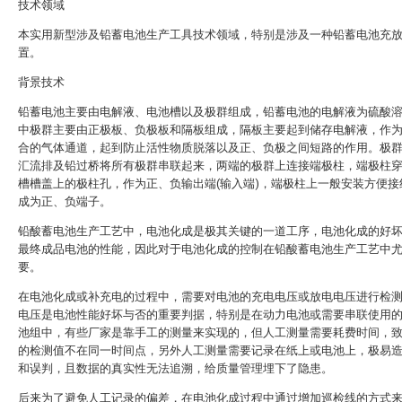
技术领域
本实用新型涉及铅蓄电池生产工具技术领域，特别是涉及一种铅蓄电池充
置。
背景技术
铅蓄电池主要由电解液、电池槽以及极群组成，铅蓄电池的电解液为硫酸
中极群主要由正极板、负极板和隔板组成，隔板主要起到储存电解液，作
合的气体通道，起到防止活性物质脱落以及正、负极之间短路的作用。极
汇流排及铅过桥将所有极群串联起来，两端的极群上连接端极柱，端极柱
槽槽盖上的极柱孔，作为正、负输出端(输入端)，端极柱上一般安装方便接
成为正、负端子。
铅酸蓄电池生产工艺中，电池化成是极其关键的一道工序，电池化成的好
最终成品电池的性能，因此对于电池化成的控制在铅酸蓄电池生产工艺中
要。
在电池化成或补充电的过程中，需要对电池的充电电压或放电电压进行检
电压是电池性能好坏与否的重要判据，特别是在动力电池或需要串联使用
池组中，有些厂家是靠手工的测量来实现的，但人工测量需要耗费时间，
的检测值不在同一时间点，另外人工测量需要记录在纸上或电池上，极易
和误判，且数据的真实性无法追溯，给质量管理埋下了隐患。
后来为了避免人工记录的偏差，在电池化成过程中通过增加巡检线的方式