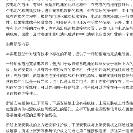
控电池的电压，有些厂家是在电池的化成过程中，在充电的电池连接好后
个电池的检测线接好，进行充放电数据的检测。但在实际的操作中，由于
线在连接的过程中，极易与电池化成冷却水接触，电池化成的冷却水一般
性，如果接线端子轻微腐蚀，则会使充电电压发生明显的偏差。另外，由
在和电池连接的过程中，也容易出现巡检线接错位置，造成电压与电池编
的现象。因此，及时准确测量电池化成过程中电池的电压成为行业的一个
实用新型内容
本实用新型针对现有技术中存在的不足，提供了一种铅蓄电池充放电装置
一种铅蓄电池充放电装置，包括用于放置铅蓄电池的底座及设于底座上方
板，所述安装板上具有若干成对设置的接线柱，任意相邻两对接线柱通过
联；充放电时，两端未连连接件的接线柱外接电源线，每根接线柱连接信
述连接件可以是一段导线，也可以是金属导电片。由于连接件的存在，同
相连的两个接线柱，可以共用同一根信号线，信号线可以连接在任一各接
者连接在连接件上。
所述安装板包括上下两层，下层安装板上设有接线柱，上层安装板上对应
位置设有供电源线或信号线穿过的通孔。这样可以使电源线和信号线布置
容易确定对应的是哪个接线柱。
所述上层安装板的上方还设有保护板，下层安装板与上层安装板之间通过
板连接，所述上层安装板与保护板之间通过第二连接板连接，所述第一连