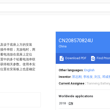
CN208570824U
座及设于底座上方的安装
China
连接件串联；充放电时，两
铅蓄电池放在底座上定位
Download PDF
Find Prior
装置中的多个铅蓄电池串联
，获得相关参数。使用本实
柱位置在安装板上也是确定
Other languages
English
Inventor
郭志刚
李桂发
刘玉
邓成
Current Assignee
Tianneng Batter
Worldwide applications
2018
CN