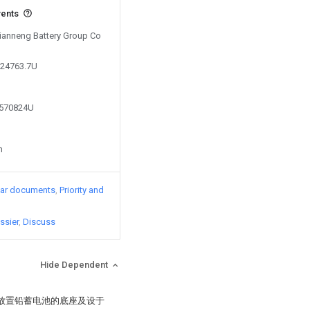
vents
Tianneng Battery Group Co
124763.7U
8570824U
n
lar documents
Priority and
ssier
Discuss
Hide Dependent
于放置铅蓄电池的底座及设于