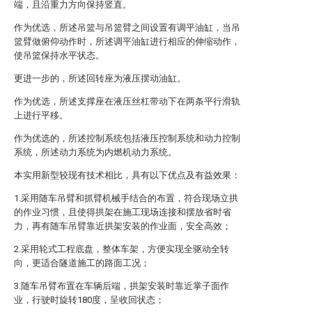
端，且沿重力方向保持竖直。
作为优选，所述吊篮与吊篮臂之间设置有调平油缸，当吊
篮臂做俯仰动作时，所述调平油缸进行相应的伸缩动作，
使吊篮保持水平状态。
更进一步的，所述回转座为液压摆动油缸。
作为优选，所述支撑座在液压丝杠带动下在两条平行滑轨
上进行平移。
作为优选的，所述控制系统包括液压控制系统和动力控制
系统，所述动力系统为内燃机动力系统。
本实用新型较现有技术相比，具有以下优点及有益效果：
1.采用随车吊臂和抓臂机械手结合的布置，符合现场立拱
的作业习惯，且使得拱架在施工现场连接和摆放省时省
力，再有随车吊臂靠近拱架安装的作业面，安全高效；
2.采用轮式工程底盘，整体车架，方便实现全驱动全转
向，更适合隧道施工的路面工况；
3.随车吊臂布置在车辆后端，拱架安装时靠近掌子面作
业，行驶时旋转180度，呈收回状态；