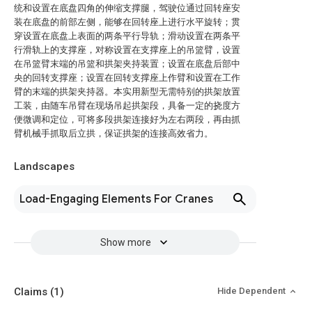
统和设置在底盘四角的伸缩支撑腿，驾驶位通过回转座安
装在底盘的前部左侧，能够在回转座上进行水平旋转；贯
穿设置在底盘上表面的两条平行导轨；滑动设置在两条平
行滑轨上的支撑座，对称设置在支撑座上的吊篮臂，设置
在吊篮臂末端的吊篮和拱架夹持装置；设置在底盘后部中
央的回转支撑座；设置在回转支撑座上作臂和设置在工作
臂的末端的拱架夹持器。本实用新型无需特别的拱架放置
工装，由随车吊臂在现场吊起拱架段，具备一定的挠度方
便微调和定位，可将多段拱架连接好为左右两段，再由抓
臂机械手抓取后立拱，保证拱架的连接高效省力。
Landscapes
Load-Engaging Elements For Cranes
Show more
Claims
(1)
Hide Dependent