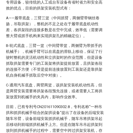
专用设备，较传统的人工或台车设备有省时省力和安全高
效的优点，目前的拱架安装机型式有：
A——履带底盘，三臂三篮（中间抓臂，两侧臂带钢丝卷
扬，吊取拱架），整机的不足之处在于履带底盘机动性
差，各拱架段的连接多数是在空中完成，效率低（需要调
整大臂或抓手机构来实现拱架孔的精确定位）。
B-轮式底盘，三臂一篮（中间臂带篮，两侧臂为带抓手的
机械手），机械手臂可以在底盘的滑轨上移动，保证了行
驶时整机的灵活机动性和立拱架时的作业范围，但是设备
抓取拱架需要专门的工装架将拱架提前放置，且拱架各段
的连接不方便（不管是提前连接放置到工装架还是靠拱架
机自身机械手抓取后空中对接）。
C-通用汽车底盘，两臂两篮，该拱架安装机机动性高，但
是两臂安装需要将拱架各段预先连接，或者需要人工将拱
架放置到机械手的夹具内，影响作业效率。
目前，已有专利号CN201611090302.8，专利名称“一种吊
拱和抓拱机械手组合的架拱设备”提出了在设备的后端安装
随车吊臂，设备前端安装抓拱机械手，随车吊将拱架吊起
后移动到前端抓拱机械手上方。但是在随车吊吊起拱架到
放到抓拱机械手的过程中，需要空中跨过拱架安装机，存