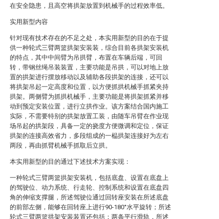
在安全隐患，且高空将拱架放置到机械手的过程效率低。
实用新型内容
针对现有技术存在的不足之处，本实用新型的目的在于提
供一种轮式三臂两篮拱架安装装，综合目前各拱架安装机
的特点，其中中间臂为吊拱臂，布置在车辆后端，可回
转，带钢丝绳吊装装置，主要功能是吊拱，可以对地上放
置的拱架进行摆放移动以及辅助各段拱架的连接，还可以
将拱架吊起一定高度和位置，以方便抓拱机械手抓紧夹持
拱架。两侧臂为抓拱机械手，主要功能是将拱架抓紧并移
动到预定安装位置，进行立拱作业。该方案结合国内施工
实际，不需要特别的拱架放置工装，由随车吊臂在作业现
场吊起的拱架段，具备一定的挠度方便微调和定位，保证
拱架的连接高效省力，多段组成的一榀拱架连接好为左右
两段，再由抓臂机械手抓取后立拱。
本实用新型的目的通过下述技术方案实现：
一种轮式三臂两篮拱架安装机，包括底盘、设置在底盘上
的驾驶位、动力系统、行走轮、控制系统和设置在底盘四
角的伸缩支撑腿，所述驾驶位通过回转座安装在所述底盘
的前部左侧，能够在回转座上进行90-180°水平旋转；所述
轮式三臂两篮拱架安装装置还包括：两条平行滑轨，所述