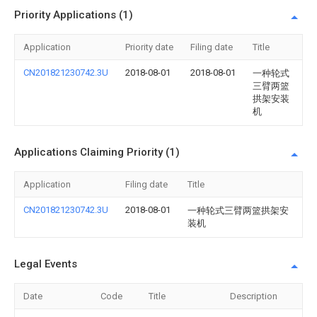
Priority Applications (1)
Application
Priority date
Filing date
Title
CN201821230742.3U
2018-08-01
2018-08-01
一种轮式
三臂两篮
拱架安装
机
Applications Claiming Priority (1)
Application
Filing date
Title
CN201821230742.3U
2018-08-01
一种轮式三臂两篮拱架安
装机
Legal Events
Date
Code
Title
Description