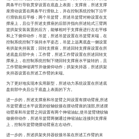
两条平行导轨贯穿设置在底盘上表面；支撑座，所述支撑
座滑动设置在两条平行滑轨上，并在控制系统控制下沿平
行滑轨前后平移；两个吊篮臂，所述吊篮臂对称设置在支
撑座上，且位于所述支撑座的后部并指向所述轮式三臂两
篮拱架安装装置的后方，能够相对于支撑座进行左右平移
和上下俯仰动作；吊篮，所述吊篮设置在吊篮臂末端，在
控制系统控制下保持水平姿态，吊篮上远离底盘一侧设置
有拱架夹持装置；回转支撑座，所述回转支撑座设置在所
述底盘后部中央；工作臂，所述工作臂设置在所述回转支
撑座上，在控制系统控制下绕回转支撑座水平旋转的，且
工作臂能伸缩调节并做俯仰动作；拱架夹持器，所述拱架
夹持器设置在所述工作臂的末端。
为了更好地实现本实用新型，所述动力系统设置在所述底
盘前部中央且位于底盘上表面的下方。
进一步的，所述支撑座和吊篮臂之间设置有摆动臂座,所述
吊篮臂通过水平设置的铰轴铰接在摆动臂座的顶部,所述摆
动臂座和吊篮臂之间设置有两个伸缩油缸,使吊篮臂绕铰轴
做俯仰动作，所述吊篮臂两侧通过伸缩油缸连接到支撑座
上，控制吊篮臂绕摆动臂座左右动作。
进一步的，所述拱架夹持器铰接吊装在所述工作臂的末