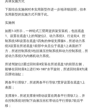
具体实施方式
下面结合实施例对本实用新型作进一步地详细说明，但本
实用新型的实施方式不限于此。
实施例
如图1-3所示，一种轮式三臂两篮拱架安装机，包括底盘
1、设置在底盘1上的驾驶位2、动力系统3、行走轮4、控
制系统5和设置在底盘1四角的伸缩支撑腿6，所述动力系
统3设置在所述底盘1前部中央且位于底盘1上表面的下
方，所述控制系统5包括液压控制系统和动力控制系统，所
述动力系统3为内燃机动力系统。
所述驾驶位2通过回转座8安装在所述底盘1的前部左侧，
能够在回转座8上进行90-180°水平旋转，所述回转座8为液
压摆动油缸；
两条平行滑轨7，所述两条平行导轨7贯穿设置在底盘1上
表面；
支撑座9，所述支撑座9滑动设置在两条平行滑轨7上，并
在控制系统5控制下由液压丝杠带动沿平行滑轨7前后平
移；