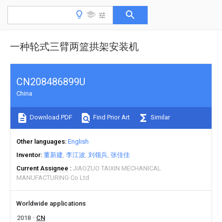
一种轮式三臂两篮拱架安装机
CN208486899U
China
Download PDF
Find Prior Art
Similar
Other languages
English
Inventor
董新建
李江波
刘领兵
张佳佳
Current Assignee
JIAOZUO TAIXIN MECHANICAL
MANUFACTURING Co Ltd
Worldwide applications
2018
CN