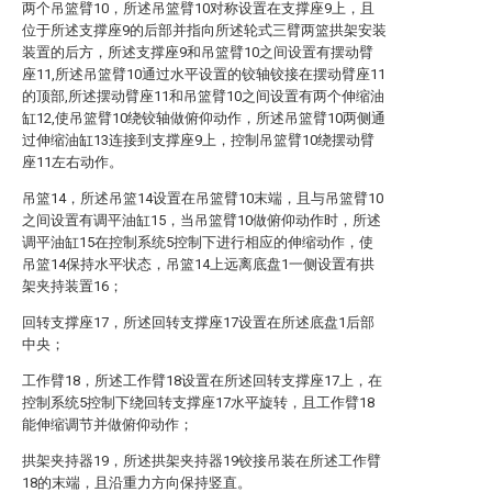
两个吊篮臂10，所述吊篮臂10对称设置在支撑座9上，且
位于所述支撑座9的后部并指向所述轮式三臂两篮拱架安装
装置的后方，所述支撑座9和吊篮臂10之间设置有摆动臂
座11,所述吊篮臂10通过水平设置的铰轴铰接在摆动臂座11
的顶部,所述摆动臂座11和吊篮臂10之间设置有两个伸缩油
缸12,使吊篮臂10绕铰轴做俯仰动作，所述吊篮臂10两侧通
过伸缩油缸13连接到支撑座9上，控制吊篮臂10绕摆动臂
座11左右动作。
吊篮14，所述吊篮14设置在吊篮臂10末端，且与吊篮臂10
之间设置有调平油缸15，当吊篮臂10做俯仰动作时，所述
调平油缸15在控制系统5控制下进行相应的伸缩动作，使
吊篮14保持水平状态，吊篮14上远离底盘1一侧设置有拱
架夹持装置16；
回转支撑座17，所述回转支撑座17设置在所述底盘1后部
中央；
工作臂18，所述工作臂18设置在所述回转支撑座17上，在
控制系统5控制下绕回转支撑座17水平旋转，且工作臂18
能伸缩调节并做俯仰动作；
拱架夹持器19，所述拱架夹持器19铰接吊装在所述工作臂
18的末端，且沿重力方向保持竖直。