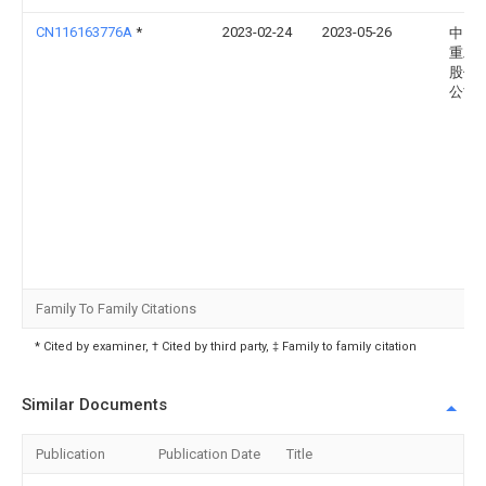
CN116163776A
*
2023-02-24
2023-05-26
中国
重工
股份
公司
Family To Family Citations
* Cited by examiner, † Cited by third party, ‡ Family to family citation
Similar Documents
Publication
Publication Date
Title