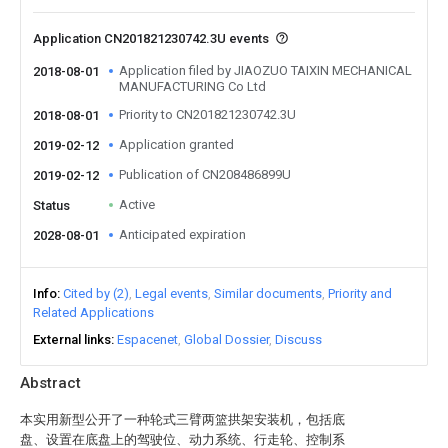
Application CN201821230742.3U events
Application filed by JIAOZUO TAIXIN MECHANICAL
2018-08-01
MANUFACTURING Co Ltd
Priority to CN201821230742.3U
2018-08-01
Application granted
2019-02-12
Publication of CN208486899U
2019-02-12
Active
Status
Anticipated expiration
2028-08-01
Info
Cited by (2)
Legal events
Similar documents
Priority and
Related Applications
External links
Espacenet
Global Dossier
Discuss
Abstract
本实用新型公开了一种轮式三臂两篮拱架安装机，包括底
盘、设置在底盘上的驾驶位、动力系统、行走轮、控制系