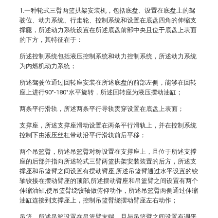
1.一种轮式三臂两篮拱架安装机，包括底盘、设置在底盘上的驾
驶位、动力系统、行走轮、控制系统和设置在底盘四角的伸缩支
撑腿，所述动力系统设置在所述底盘前部中央且位于底盘上表面
的下方，其特征在于：
所述控制系统包括液压控制系统和动力控制系统，所述动力系统
为内燃机动力系统；
所述驾驶位通过回转座安装在所述底盘的前部左侧，能够在回转
座上进行90°-180°水平旋转，所述回转座为液压摆动油缸；
两条平行滑轨，所述两条平行导轨贯穿设置在底盘上表面；
支撑座，所述支撑座滑动设置在两条平行滑轨上，并在控制系统
控制下由液压丝杠带动沿平行滑轨前后平移；
两个吊篮臂，所述吊篮臂对称设置在支撑座上，且位于所述支撑
座的后部并指向所述轮式三臂两篮拱架安装装置的后方，所述支
撑座和吊篮臂之间设置有摆动臂座,所述吊篮臂通过水平设置的铰
轴铰接在摆动臂座的顶部,所述摆动臂座和吊篮臂之间设置有两个
伸缩油缸,使吊篮臂绕铰轴做俯仰动作，所述吊篮臂两侧通过伸缩
油缸连接到支撑座上，控制吊篮臂绕摆动臂座左右动作；
吊篮，所述吊篮设置在吊篮臂末端，且与吊篮臂之间设置有调平