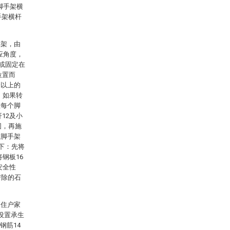
脚手架横
手架横杆
作架，由
应角度，
或固定在
位置而
个以上的
，如果转
在每个脚
12及小
固，再施
在脚手架
如下：先将
钢板16
安全性
铲除的石
是住户家
设置承生
钢筋14