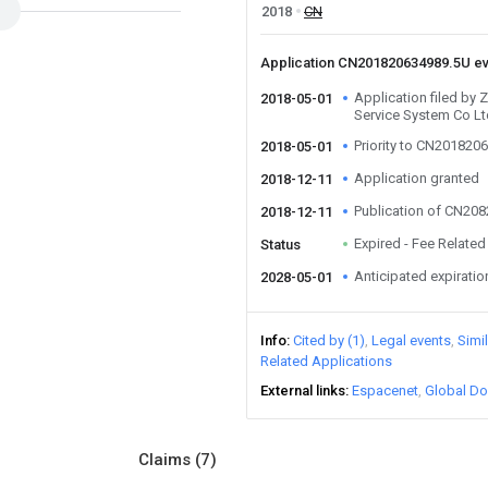
2018
CN
Application CN201820634989.5U e
Application filed by
2018-05-01
Service System Co Lt
Priority to CN201820
2018-05-01
Application granted
2018-12-11
Publication of CN20
2018-12-11
Expired - Fee Related
Status
Anticipated expiratio
2028-05-01
Info
Cited by (1)
Legal events
Simi
Related Applications
External links
Espacenet
Global Do
Claims
(7)