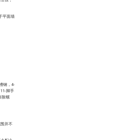
于平面墙
槽钢，4-
11-脚手
-膨胀螺
范围并不