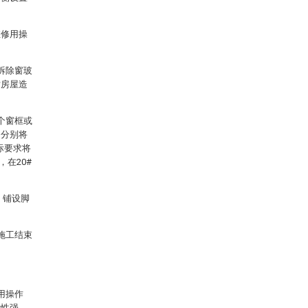
维修用操
拆除窗玻
对房屋造
个窗框或
，分别将
际要求将
，在20#
，铺设脚
施工结束
用操作
活性强，