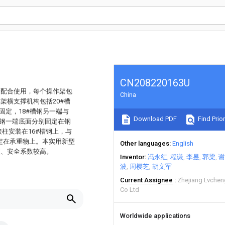
CN208220163U
个配合使用，每个操作架包
China
架横支撑机构包括20#槽
母固定，18#槽钢另一端与
Download PDF
Find Prior
#槽钢一端底面分别固定在钢
柱安装在16#槽钢上，与
固定在承重物上。本实用新型
Other languages
English
便、安全系数较高。
Inventor
冯永红
程谦
李昱
郭梁
谢
波
周樱芝
胡文军
Current Assignee
Zhejiang Lvchen
Co Ltd
Worldwide applications