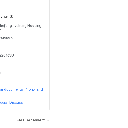
vents
 Zhejiang Lvcheng Housing
d
634989.5U
8220163U
n
lar documents
Priority and
ssier
Discuss
Hide Dependent