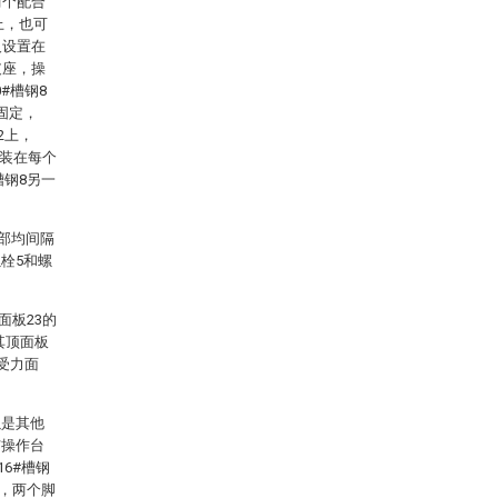
两个配合
上，也可
及设置在
支座，操
0#槽钢8
固定，
2上，
安装在每个
槽钢8另一
端部均间隔
栓5和螺
面板23的
其顶面板
其受力面
以是其他
与操作台
6#槽钢
接，两个脚