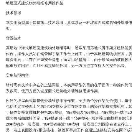
坡屋面式建筑物外墙维修用操作架
技术领域
本实用新型属于建筑施工技术领域，具体涉及一种坡屋面式建筑物外墙维
架。
背景技术
高层地中海式坡屋面建筑物外墙维修时，通常采用落地式脚手架搭建钢管
作台，操作人员站在钢管脚手架工作台上施工，由于高层建筑物楼层高，
建费用高，且存在严重安全隐患；而采用吊篮施工，由于坡屋面的坡度较
配重放置困难，而且不易接触到外墙，另一方面也存在很大的安全风险。
实用新型内容
针对现有技术中存在的上述问题，本实用新型的目的在于提供一种操作简
系数高、使用方便的坡屋面式建筑物外墙维修用操作架。
所述的坡屋面式建筑物外墙维修用操作架，至少两个操作架配合使用，每
包括固定在楼面上的两组钢支撑及设置在钢支撑上的操作架横支撑机构，
于操作架横支撑机构包括20#槽钢、18#槽钢及16#槽钢，18#槽钢一端与2
端套接后由螺栓固定，18#槽钢另一端与16#槽钢一端套接后由螺栓和螺母
20#槽钢另一端底面、18#槽钢靠近16#槽钢一端底面分别固定在钢支撑上，
另一端上表面设有2根连接柱，钢管脚手架工作台通过连接柱安装在两个或