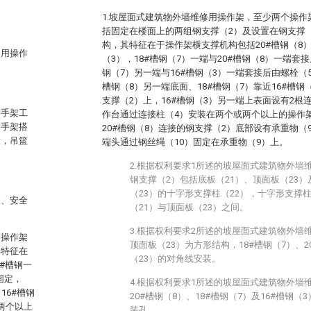
1.坡屋面式建筑物外墙维修用操作架，至少两个操
括固定在楼面上的两组钢支撑（2）及设置在钢支撑
构，其特征在于操作架横支撑机构包括20#槽钢（8）、
修用操作
（3），18#槽钢（7）一端与20#槽钢（8）一端套
钢（7）另一端与16#槽钢（3）一端套接后由螺栓（5
槽钢（8）另一端底面、18#槽钢（7）靠近16#槽
支撑（2）上，16#槽钢（3）另一端上表面设有2根
脚手架工
作台通过连接柱（4）安装在两个或两个以上的操作架
脚手架搭
20#槽钢（8）连接的钢支撑（2）底部设有承重物（9
大，吊篮
端头通过钢丝绳（10）固定在承重物（9）上。
2.根据权利要求1所述的坡屋面式建筑物外墙
钢支撑（2）包括底板（21）、顶面板（23）
（23）的十字形支撑柱（22），十字形支撑
便、安全
（21）与顶面板（23）之间。
3.根据权利要求2所述的坡屋面式建筑物外墙
个操作架
顶面板（23）为方形结构，18#槽钢（7）、2
其特征在
（23）的对角线安装。
0#槽钢一
固定，
4.根据权利要求1所述的坡屋面式建筑物外墙
16#槽钢
20#槽钢（8）、18#槽钢（7）及16#槽钢
两个以上
装孔。