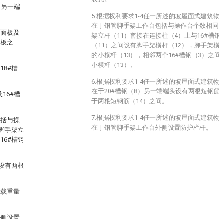
钢另一端
5.根据权利要求1-4任一所述的坡屋面式建
在于钢管脚手架工作台包括与操作台个数相同
顶面板及
架立杆（11）套接在连接柱（4）上与16#槽
面板之
（11）之间设有脚手架横杆（12），脚手架
的小横杆（13），相邻两个16#槽钢（3）之
小横杆（13）。
8#槽
6.根据权利要求1-4任一所述的坡屋面式建
在于20#槽钢（8）另一端端头设有两根短钢筋
16#槽
于两根短钢筋（14）之间。
7.根据权利要求1-4任一所述的坡屋面式建
包括与操
在于钢管脚手架工作台外侧设置防护栏杆。
脚手架立
6#槽钢
设有两根
荷载重量
外侧设置