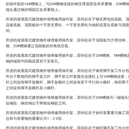
的操作架的16#槽钢上，与20#槽钢连接的钢支撑底部设有承重物，20#槽
端头通过钢丝绳固定在承重物上。
所述的坡屋面式建筑物外墙维修用操作架，其特征在于钢支撑包括底板、
连接底板、顶面板的十字形支撑柱，十字形支撑柱为倾斜设置在底板与顶
间。
所述的坡屋面式建筑物外墙维修用操作架，其特征在于顶面板为方形结构，1
钢、20#槽钢通过顶面板的对角线安装。
所述的坡屋面式建筑物外墙维修用操作架，其特征在于20#槽钢、18#槽钢及
钢的端部均间隔设置若干安装孔。
所述的坡屋面式建筑物外墙维修用操作架，其特征在于钢管脚手架工作台
作台个数相同的脚手架立杆，脚手架立杆套接在连接柱上与16#槽钢连接，
杆之间设有脚手架横杆，脚手架横杆之间设有若干平行的小横杆，相邻两个1
之间设有脚手架横杆及小横杆。
所述的坡屋面式建筑物外墙维修用操作架，其特征在于20#槽钢另一端端头
短钢筋，钢丝绳位于两根短钢筋之间。
所述的坡屋面式建筑物外墙维修用操作架，其特征在于操作架重量与施工
总和与承重物的重量比为1：2-3倍。
所述的坡屋面式建筑物外墙维修用操作架，其特征在于钢管脚手架工作台