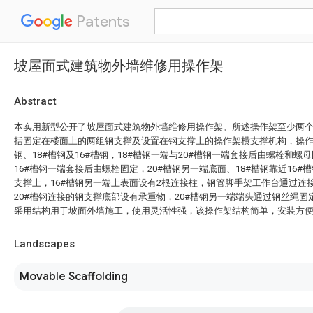
Patents
坡屋面式建筑物外墙维修用操作架
Abstract
本实用新型公开了坡屋面式建筑物外墙维修用操作架。所述操作架至少两
括固定在楼面上的两组钢支撑及设置在钢支撑上的操作架横支撑机构，操作
钢、18#槽钢及16#槽钢，18#槽钢一端与20#槽钢一端套接后由螺栓和螺
16#槽钢一端套接后由螺栓固定，20#槽钢另一端底面、18#槽钢靠近16
支撑上，16#槽钢另一端上表面设有2根连接柱，钢管脚手架工作台通过连接
20#槽钢连接的钢支撑底部设有承重物，20#槽钢另一端端头通过钢丝绳
采用结构用于坡面外墙施工，使用灵活性强，该操作架结构简单，安装方
Landscapes
Movable Scaffolding