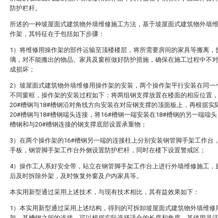
防护栏杆。
所述的一种坡屋面式建筑物外墙维修施工方法，基于坡屋面式建筑物外墙
作架，其特征在于包括如下步骤：
1）将维修用操作架的部件运输至顶楼楼层，将所需要房间的家具等搬离，
璃，对不能搬出的物品、家具及窗框做好防护措施，确保在施工过程中不
成损坏；
2）坡屋面式建筑物外墙维修用操作架的安装，两个操作架平行安装在同一
不同窗框，操作架的安装过程如下：将两组钢支撑放置在楼面的相应位置
20#槽钢与18#槽钢沿对角线方向安装在对应钢支撑的顶面板上，再根据实
20#槽钢与18#槽钢端头连接，将16#槽钢一端安装在18#槽钢的另一端端头
槽钢和与20#槽钢连接的钢支撑底部设置承重物；
3）在两个操作架的16#槽钢另一端的连接柱上分别安装钢管脚手架工作台
手板，钢管脚手架工作台外侧设置防护栏杆，同时在楼下设置警戒区；
4）操作工人系好安全带，站立在钢管脚手架工作台上进行外墙维修施工，
后及时拆除外架，及时恢复外窗及户内家具等。
本实用新型通过采用上述技术，与现有技术相比，其有益效果如下：
1）本实用新型通过采用上述结构，得到的可拆卸坡屋面式建筑物外墙维修
架，其槽钢之间的连接，可以根据实际选择适合的长度和角度，其使用灵