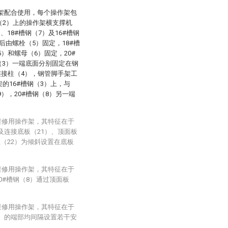
作架配合使用，每个操作架包
（2）上的操作架横支撑机
18#槽钢（7）及16#槽钢
接后由螺栓（5）固定，18#槽
）和螺母（6）固定，20#
钢（3）一端底面分别固定在钢
连接柱（4），钢管脚手架工
的16#槽钢（3）上，与
），20#槽钢（8）另一端
维修用操作架，其特征在于
及连接底板（21）、顶面板
柱（22）为倾斜设置在底板
维修用操作架，其特征在于
0#槽钢（8）通过顶面板
维修用操作架，其特征在于
（3）的端部均间隔设置若干安