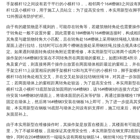
手架横杆12之间设有若干平行的小横杆13，，相邻两个16#槽钢3之间设有
杆12及小横杆13，用于施工人员站立；为了提高安全性，本实用新型在脚
12外围设有防护栏杆。
由于有的建筑物是不规则的，可能存在转角等，若建筑物转角处也需要操
于转角处一般不设置外窗，因此需要在18#槽钢与16#槽钢连接时，构成相
其角度与建筑物转角大小匹配，且在转角处16#槽钢上采用钢丝绳植入墙体
屋面上进行拉结，拉结时可以在两个槽钢连接处采用钢丝绳,拉接点视具体
定。如果遇到墙面转角或转角附近需要维修，本实用新型可以将两个或两
操作架的16#槽钢3安装在不同转角所在两面墙的窗框上，如图3和图4所示
角及窗户近，则直接将两个操作台放置在两面墙体相距最近的窗框上，并
手架立杆11上设置相应的脚手架横杆12和与其平行的小横杆13，脚手架横杆
横杆13在转角处相互交叉，并在交叉处加设拉结钢丝绳18，对其进一步加
工；若两面墙体上的窗框距离转角处较远，为了提高安全性，本实用新型
横杆12及小横杆13底部加设加固用的16#槽钢3，该16#槽钢3的连接方式
待安装16#槽钢3的墙面上，将墙体面层的石灰等铲除，再通过膨胀螺栓17将
固定在墙体上，然后将16#槽钢3安装在钢板16上即可，为了进一步提高其
能，本实用新型在钢板16底部与墙体之间设有斜支撑杆，施工结束后，将
灰面层补上。
由于本实用新型在维修操作时，其操作架是放置在楼面上，其楼面有可能
里，为了不破坏楼板，且能保证其使用安全性，本实用新型在钢支撑2底部
物9，同时在20#槽钢8另一端端头设有两根短钢筋14，钢丝绳10位于两根短