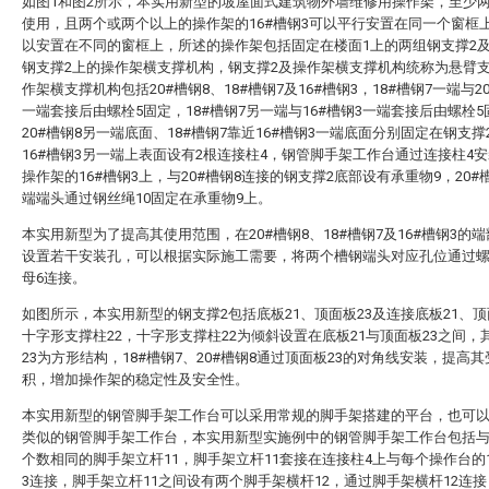
如图1和图2所示，本实用新型的坡屋面式建筑物外墙维修用操作架，至少
使用，且两个或两个以上的操作架的16#槽钢3可以平行安置在同一个窗框
以安置在不同的窗框上，所述的操作架包括固定在楼面1上的两组钢支撑2
钢支撑2上的操作架横支撑机构，钢支撑2及操作架横支撑机构统称为悬臂
作架横支撑机构包括20#槽钢8、18#槽钢7及16#槽钢3，18#槽钢7一端与2
一端套接后由螺栓5固定，18#槽钢7另一端与16#槽钢3一端套接后由螺栓5
20#槽钢8另一端底面、18#槽钢7靠近16#槽钢3一端底面分别固定在钢支撑
16#槽钢3另一端上表面设有2根连接柱4，钢管脚手架工作台通过连接柱4
操作架的16#槽钢3上，与20#槽钢8连接的钢支撑2底部设有承重物9，20#
端端头通过钢丝绳10固定在承重物9上。
本实用新型为了提高其使用范围，在20#槽钢8、18#槽钢7及16#槽钢3的
设置若干安装孔，可以根据实际施工需要，将两个槽钢端头对应孔位通过螺
母6连接。
如图所示，本实用新型的钢支撑2包括底板21、顶面板23及连接底板21、顶
十字形支撑柱22，十字形支撑柱22为倾斜设置在底板21与顶面板23之间，
23为方形结构，18#槽钢7、20#槽钢8通过顶面板23的对角线安装，提高
积，增加操作架的稳定性及安全性。
本实用新型的钢管脚手架工作台可以采用常规的脚手架搭建的平台，也可
类似的钢管脚手架工作台，本实用新型实施例中的钢管脚手架工作台包括
个数相同的脚手架立杆11，脚手架立杆11套接在连接柱4上与每个操作台的1
3连接，脚手架立杆11之间设有两个脚手架横杆12，通过脚手架横杆12连