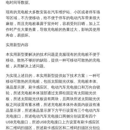
电时间等数据。
现有的充电桩大多数安装在汽车维护站、小区或者停车场
等区域，不方便移动，给不便于停车的电动汽车带来很大
麻烦，而且充电桩暴露于室外时，容易受到日晒，加上工
作时产生大量热量，导致充电桩的热量过大，影响其使用
寿命，易损坏。
实用新型内容
本实用新型要解决的技术问题是克服现有的充电桩不便于
移动、散热不够好的缺陷，提供一种可移动可散热的充电
桩，从而解决上述问题。
为实现上述目的，本实用新型提供如下技术方案：一种可
移动可散热的充电桩，包括太阳能光伏板、充电桩本体、
液晶显示屏、刷卡感应区、电动汽车充电接口和万向自锁
轮，所述充电桩本体顶部通过支撑柱固定有太阳能光伏
板，所述太阳能光伏板设有两块，且两块所述太阳能光伏
板之间设置有蓄水槽，所述充电桩本体外表面内嵌设有液
晶显示屏，所述液晶显示屏下方平行设置有三个电动汽车
充电接口，所述电动汽车充电接口两侧分别设置有四个
USB充电接口，所述USB充电接口上方设置有刷卡感应区
和二维码扫描区，所述刷卡感应区和二维码扫描区分别位