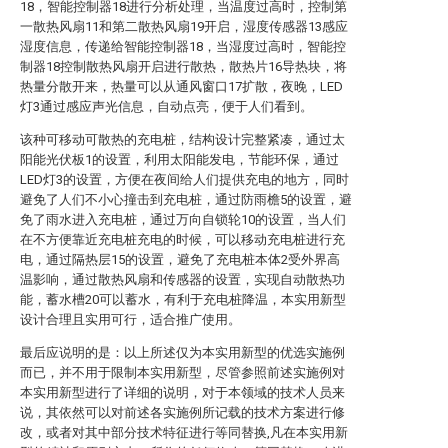
18，智能控制器18进行分析处理，当温度过高时，控制第
一散热风扇11和第二散热风扇19开启，湿度传感器13感应
湿度信息，传递给智能控制器18，当湿度过高时，智能控
制器18控制散热风扇开启进行散热，散热片16导热块，将
热量分散开来，热量可以从通风窗口17扩散，夜晚，LED
灯3通过感应声光信息，自动点亮，便于人们看到。
该种可移动可散热的充电桩，结构设计完整紧凑，通过太
阳能光伏板1的设置，利用太阳能发电，节能环保，通过
LED灯3的设置，方便在夜间给人们提供充电的地方，同时
避免了人们不小心撞击到充电桩，通过防雨檐5的设置，避
免了雨水进入充电桩，通过万向自锁轮10的设置，当人们
在不方便靠近充电桩充电的时候，可以移动充电桩进行充
电，通过隔热层15的设置，避免了充电桩本体2受外界高
温影响，通过散热风扇和传感器的设置，实现自动散热功
能，蓄水槽20可以蓄水，有利于充电桩降温，本实用新型
设计合理且实用可行，适合推广使用。
最后应说明的是：以上所述仅为本实用新型的优选实施例
而已，并不用于限制本实用新型，尽管参照前述实施例对
本实用新型进行了详细的说明，对于本领域的技术人员来
说，其依然可以对前述各实施例所记载的技术方案进行修
改，或者对其中部分技术特征进行等同替换,凡在本实用新