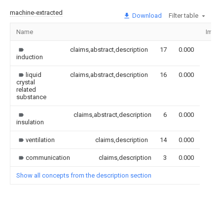
machine-extracted
Download
Filter table
Name
Imag
claims,abstract,description
17
0.000
induction
liquid
claims,abstract,description
16
0.000
crystal
related
substance
claims,abstract,description
6
0.000
insulation
ventilation
claims,description
14
0.000
communication
claims,description
3
0.000
Show all concepts from the description section