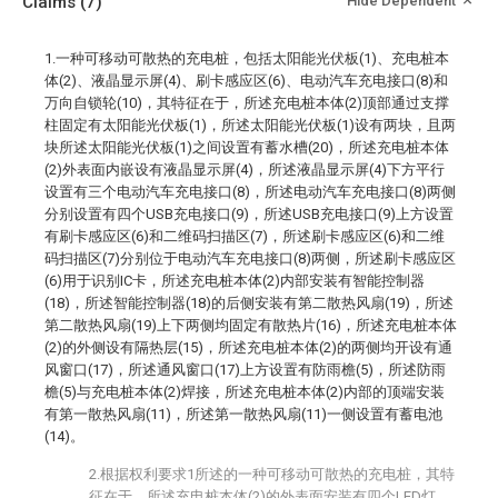
Claims
(7)
Hide Dependent
1.一种可移动可散热的充电桩，包括太阳能光伏板(1)、充电桩本
体(2)、液晶显示屏(4)、刷卡感应区(6)、电动汽车充电接口(8)和
万向自锁轮(10)，其特征在于，所述充电桩本体(2)顶部通过支撑
柱固定有太阳能光伏板(1)，所述太阳能光伏板(1)设有两块，且两
块所述太阳能光伏板(1)之间设置有蓄水槽(20)，所述充电桩本体
(2)外表面内嵌设有液晶显示屏(4)，所述液晶显示屏(4)下方平行
设置有三个电动汽车充电接口(8)，所述电动汽车充电接口(8)两侧
分别设置有四个USB充电接口(9)，所述USB充电接口(9)上方设置
有刷卡感应区(6)和二维码扫描区(7)，所述刷卡感应区(6)和二维
码扫描区(7)分别位于电动汽车充电接口(8)两侧，所述刷卡感应区
(6)用于识别IC卡，所述充电桩本体(2)内部安装有智能控制器
(18)，所述智能控制器(18)的后侧安装有第二散热风扇(19)，所述
第二散热风扇(19)上下两侧均固定有散热片(16)，所述充电桩本体
(2)的外侧设有隔热层(15)，所述充电桩本体(2)的两侧均开设有通
风窗口(17)，所述通风窗口(17)上方设置有防雨檐(5)，所述防雨
檐(5)与充电桩本体(2)焊接，所述充电桩本体(2)内部的顶端安装
有第一散热风扇(11)，所述第一散热风扇(11)一侧设置有蓄电池
(14)。
2.根据权利要求1所述的一种可移动可散热的充电桩，其特
征在于，所述充电桩本体(2)的外表面安装有四个LED灯