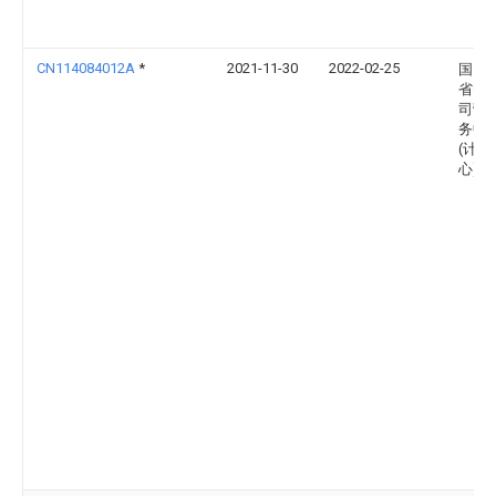
CN114084012A
*
2021-11-30
2022-02-25
国网
省电
司营
务中
(计量
心)