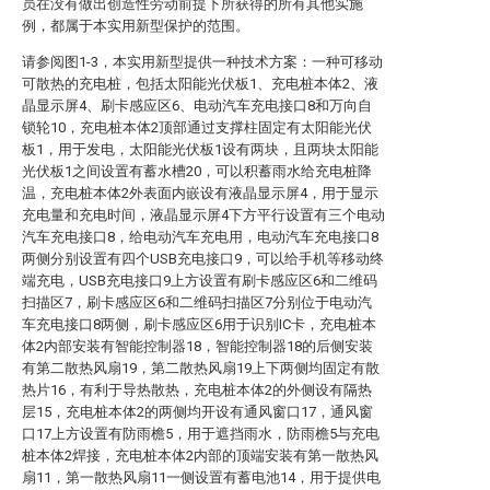
员在没有做出创造性劳动前提下所获得的所有其他实施
例，都属于本实用新型保护的范围。
请参阅图1-3，本实用新型提供一种技术方案：一种可移动
可散热的充电桩，包括太阳能光伏板1、充电桩本体2、液
晶显示屏4、刷卡感应区6、电动汽车充电接口8和万向自
锁轮10，充电桩本体2顶部通过支撑柱固定有太阳能光伏
板1，用于发电，太阳能光伏板1设有两块，且两块太阳能
光伏板1之间设置有蓄水槽20，可以积蓄雨水给充电桩降
温，充电桩本体2外表面内嵌设有液晶显示屏4，用于显示
充电量和充电时间，液晶显示屏4下方平行设置有三个电动
汽车充电接口8，给电动汽车充电用，电动汽车充电接口8
两侧分别设置有四个USB充电接口9，可以给手机等移动终
端充电，USB充电接口9上方设置有刷卡感应区6和二维码
扫描区7，刷卡感应区6和二维码扫描区7分别位于电动汽
车充电接口8两侧，刷卡感应区6用于识别IC卡，充电桩本
体2内部安装有智能控制器18，智能控制器18的后侧安装
有第二散热风扇19，第二散热风扇19上下两侧均固定有散
热片16，有利于导热散热，充电桩本体2的外侧设有隔热
层15，充电桩本体2的两侧均开设有通风窗口17，通风窗
口17上方设置有防雨檐5，用于遮挡雨水，防雨檐5与充电
桩本体2焊接，充电桩本体2内部的顶端安装有第一散热风
扇11，第一散热风扇11一侧设置有蓄电池14，用于提供电