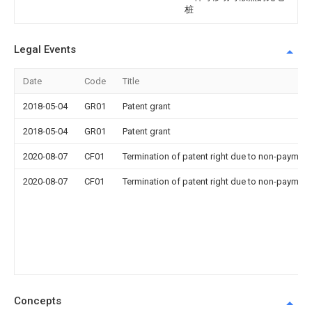
桩
Legal Events
Date
Code
Title
2018-05-04
GR01
Patent grant
2018-05-04
GR01
Patent grant
2020-08-07
CF01
Termination of patent right due to non-payment
2020-08-07
CF01
Termination of patent right due to non-payment
Concepts