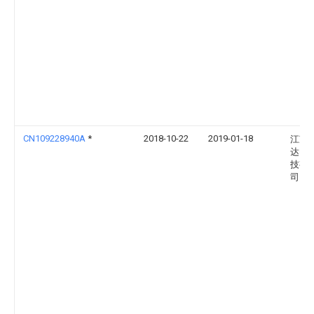
CN109228940A
*
2018-10-22
2019-01-18
江苏
达电
技有
司