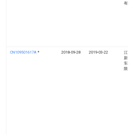
有限
CN109501617A
*
2018-09-28
2019-03-22
江苏
新能
车科
限公