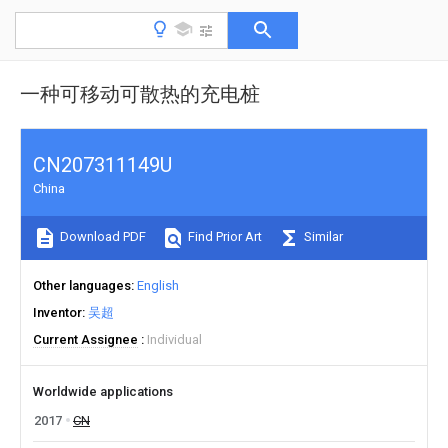
一种可移动可散热的充电桩
CN207311149U
China
Download PDF
Find Prior Art
Similar
Other languages
English
Inventor
吴超
Current Assignee
Individual
Worldwide applications
2017
CN