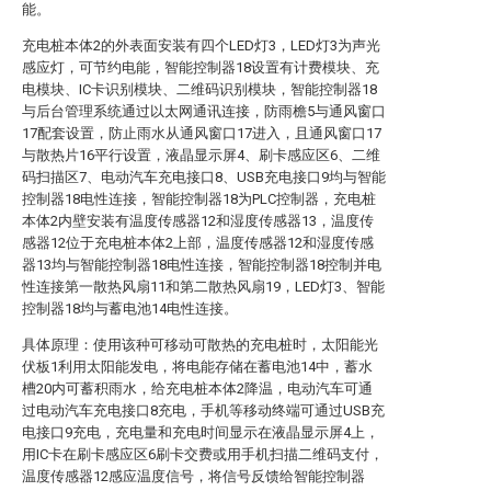
能。
充电桩本体2的外表面安装有四个LED灯3，LED灯3为声光
感应灯，可节约电能，智能控制器18设置有计费模块、充
电模块、IC卡识别模块、二维码识别模块，智能控制器18
与后台管理系统通过以太网通讯连接，防雨檐5与通风窗口
17配套设置，防止雨水从通风窗口17进入，且通风窗口17
与散热片16平行设置，液晶显示屏4、刷卡感应区6、二维
码扫描区7、电动汽车充电接口8、USB充电接口9均与智能
控制器18电性连接，智能控制器18为PLC控制器，充电桩
本体2内壁安装有温度传感器12和湿度传感器13，温度传
感器12位于充电桩本体2上部，温度传感器12和湿度传感
器13均与智能控制器18电性连接，智能控制器18控制并电
性连接第一散热风扇11和第二散热风扇19，LED灯3、智能
控制器18均与蓄电池14电性连接。
具体原理：使用该种可移动可散热的充电桩时，太阳能光
伏板1利用太阳能发电，将电能存储在蓄电池14中，蓄水
槽20内可蓄积雨水，给充电桩本体2降温，电动汽车可通
过电动汽车充电接口8充电，手机等移动终端可通过USB充
电接口9充电，充电量和充电时间显示在液晶显示屏4上，
用IC卡在刷卡感应区6刷卡交费或用手机扫描二维码支付，
温度传感器12感应温度信号，将信号反馈给智能控制器