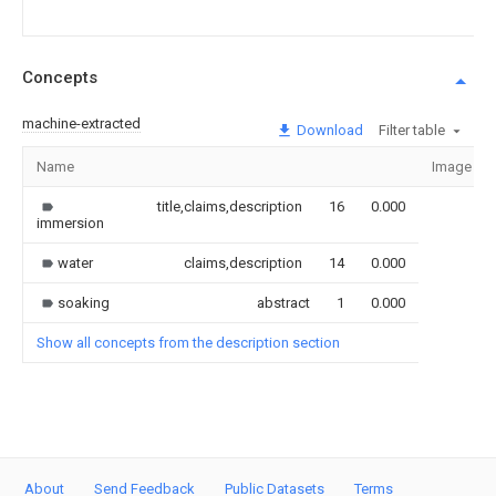
Concepts
machine-extracted
Download
Filter table
Name
Image
title,claims,description
16
0.000
immersion
water
claims,description
14
0.000
soaking
abstract
1
0.000
Show all concepts from the description section
About
Send Feedback
Public Datasets
Terms