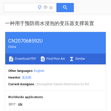
一种用于预防雨水浸泡的变压器支撑装置
CN207068592U
China
Download PDF
Find Prior Art
Similar
Other languages
English
Inventor
吴志权
Current Assignee
Zhongshan Sanxin Electronics Co ltd
Worldwide applications
2017
CN