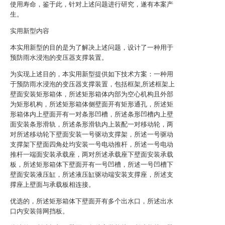
使用寿命，鉴于此，针对上述问题进行研究，遂有本案产
生。
实用新型内容
本实用新型的目的是为了解决上述问题，设计了一种用于
预防雨水浸泡的变压器支撑装置。
为实现上述目的，本实用新型提供如下技术方案：一种用
于预防雨水浸泡的变压器支撑装置，包括框架,所述框架上
壁面安装矩形箱体，所述矩形箱体内部为空心机构且外部
为矩形机构，所述矩形箱体侧壁面开有矩形通孔，所述矩
形箱体内上壁面开有一对条形凹槽，所述条形凹槽内上壁
面安装条形滑轨，所述条形滑轨内上装配一对移动轮，两
对所述移动轮下壁面安装一号驱动支撑架，所述一号驱动
支撑架下壁面四角处均安装一号电动推杆，所述一号电动
推杆一端面安装承载座，两对所述承载座下壁面安装承载
板，所述矩形箱体下壁面开有一号凹槽，所述一号凹槽下
壁面安装液压缸，所述液压缸驱动端安装支撑座，所述支
撑座上壁面与承载板相连接。
优选的，所述矩形箱体下壁面开有多个出水口，所述出水
口内安装筛网挡板。