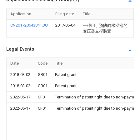
Application
Filing date
Title
CN201720643841.3U
2017-06-04
一种用于预防雨水浸泡的
变压器支撑装置
Legal Events
Date
Code
Title
2018-03-02
GR01
Patent grant
2018-03-02
GR01
Patent grant
2022-05-17
CF01
Termination of patent right due to non-payment
2022-05-17
CF01
Termination of patent right due to non-payment