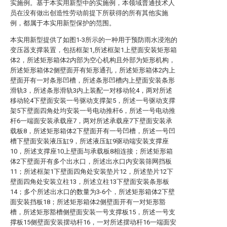
实施例。基于本实用新型中的实施例，本领域普通技术人
员在没有做出创造性劳动前提下所获得的所有其他实施
例，都属于本实用新型保护的范围。
本实用新型提供了如图1-3所示的一种用于预防雨水浸泡的
变压器支撑装置，包括框架1,所述框架1上壁面安装矩形箱
体2，所述矩形箱体2内部为空心机构且外部为矩形机构，
所述矩形箱体2侧壁面开有矩形通孔，所述矩形箱体2内上
壁面开有一对条形凹槽，所述条形凹槽内上壁面安装条形
滑轨3，所述条形滑轨3内上装配一对移动轮4，两对所述
移动轮4下壁面安装一号驱动支撑架5，所述一号驱动支撑
架5下壁面四角处均安装一号电动推杆6，所述一号电动推
杆6一端面安装承载座7，两对所述承载座7下壁面安装承
载板8，所述矩形箱体2下壁面开有一号凹槽，所述一号凹
槽下壁面安装液压缸9，所述液压缸9驱动端安装支撑座
10，所述支撑座10上壁面与承载板8相连接；所述矩形箱
体2下壁面开有多个出水口，所述出水口内安装筛网挡板
11；所述框架1下壁面四角处安装垫片12，所述垫片12下
壁面四角处安装立柱13，所述立柱13下壁面安装条形板
14；多个所述出水口的数量为3-6个，所述矩形箱体2下壁
面安装挡板18；所述矩形箱体2侧壁面开有一对矩形豁
槽，所述矩形豁槽侧壁面安装一号支撑板15，所述一号支
撑板15侧壁面安装摆动杆16，一对所述摆动杆16一端面安