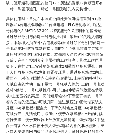
装与矩形通孔相匹配的挡门17；所述条形板14侧壁面开有
一对一号圆形通孔，所述一号圆形通孔内安装螺钉。
具体使用时：首先在本装置空闲处安装可编程系列PLC控
制器和4台电机驱动器和1台继电器，PLC控制器采用的型
号优选的SIMATIC S7-300，将该型号PLC控制器的输出端
通过导线分别与两对一号电动推杆6、液压缸9的输入端连
接，本领域人员在将4台电机驱动器通过导线分别与两对一
号电动推杆6的接线端连接，同时将1台继电器通过导线与
液压缸9自带的电磁阀连接。本领域人员通过PLC控制器编
程后，完全可控制各个电器件的工作顺序，具体工作原理
如下：在框架1上安装的矩形箱体2侧壁面的矩形通孔，便
于人们向矩形箱体2内部放置变压器，通过矩形箱体2内上
壁面的一对条形凹槽内安装的条形滑轨3上装配的移动轮4
可以自由的滑动，便于带动一号驱动支撑架5上的一号电动
推杆6移动，一号电动推杆6可以自由伸缩调节放置在承载
板8上变压器的高度，同时矩形箱体2下壁面开有的一号凹
槽内安装的液压缸9可以升降，通过液压缸9驱动端安装支
撑座10与承载板8相连接，下降的时候支撑座10与承载板8
可以分开，灵活使用，液压缸9便于在承载板8上升的时候
进行支撑，便于变压器上升放置更加稳定，矩形箱体2下壁
面开有多个出水口便于流入矩形箱体2内部的积水流出，出
水口内安装筛网挡板11防止垃圾进入，通过挡板18对多个