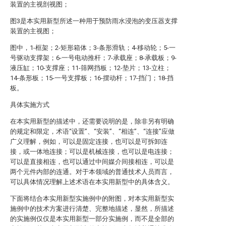
装置的主视剖视图；
图3是本实用新型所述一种用于预防雨水浸泡的变压器支撑
装置的主视图；
图中，1-框架；2-矩形箱体；3-条形滑轨；4-移动轮；5-一
号驱动支撑架；6-一号电动推杆；7-承载座；8-承载板；9-
液压缸；10-支撑座；11-筛网挡板；12-垫片；13-立柱；
14-条形板；15-一号支撑板；16-摆动杆；17-挡门；18-挡
板。
具体实施方式
在本实用新型的描述中，还需要说明的是，除非另有明确
的规定和限定，术语“设置”、“安装”、“相连”、“连接”应做
广义理解，例如，可以是固定连接，也可以是可拆卸连
接，或一体地连接；可以是机械连接，也可以是电连接；
可以是直接相连，也可以通过中间媒介间接相连，可以是
两个元件内部的连通。对于本领域的普通技术人员而言，
可以具体情况理解上述术语在本实用新型中的具体含义。
下面将结合本实用新型实施例中的附图，对本实用新型实
施例中的技术方案进行清楚、完整地描述，显然，所描述
的实施例仅仅是本实用新型一部分实施例，而不是全部的