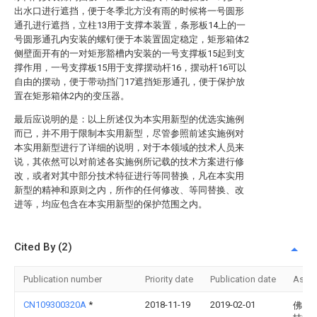
出水口进行遮挡，便于冬季北方没有雨的时候将一号圆形
通孔进行遮挡，立柱13用于支撑本装置，条形板14上的一
号圆形通孔内安装的螺钉便于本装置固定稳定，矩形箱体2
侧壁面开有的一对矩形豁槽内安装的一号支撑板15起到支
撑作用，一号支撑板15用于支撑摆动杆16，摆动杆16可以
自由的摆动，便于带动挡门17遮挡矩形通孔，便于保护放
置在矩形箱体2内的变压器。
最后应说明的是：以上所述仅为本实用新型的优选实施例
而已，并不用于限制本实用新型，尽管参照前述实施例对
本实用新型进行了详细的说明，对于本领域的技术人员来
说，其依然可以对前述各实施例所记载的技术方案进行修
改，或者对其中部分技术特征进行等同替换，凡在本实用
新型的精神和原则之内，所作的任何修改、等同替换、改
进等，均应包含在本实用新型的保护范围之内。
Cited By (2)
Publication number
Priority date
Publication date
Assi
CN109300320A
*
2018-11-19
2019-02-01
佛山