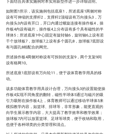
下面结合具体实施例对本实用新型作进一步详细说明。
如附图1所示，该实施例包括底座1，所述底座1两侧对称
设有可伸缩的支撑杆2，支撑杆2顶端设有万向接头3，万
向接头3内设有开口，开口内通过螺旋连接有操作板4，操
作板4内设有磁片，操作板4上分布设有多个具有磁性的半
球体5；所述底座1中心固定有旋转轴6，旋转轴6上设有若
干个放球板7，放球板7上设有多个圆孔8，放球板7底部设
有与圆孔8相配合的网兜。
所述操作板4两侧对称设有可拆卸的支架9，两个支架9间
设有格网10。
所述底座1底部设有万向轮11，便于该体育教学用具的移
动。
该多功能体育教学用具设计合理，万向接头3的设置能使操
作板4实现不同角度的翻转，磁性半球体5通过与磁片的吸
引力吸附在操作板4上，体育教师可以通过移动半球体5来
模拟教学内容，如篮球、排球等，非常形象，能更直观的
向学生展示教学内容，大大提高了教学效率和教学效果；
放球板7内可以放置篮球、足球等球类，便于收纳和取用，
也便于各种球类的分类管理和清点。