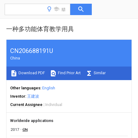
一种多功能体育教学用具
CN206688191U
China
Download PDF
Find Prior Art
Similar
Other languages
English
Inventor
王建波
Current Assignee
Individual
Worldwide applications
2017
CN