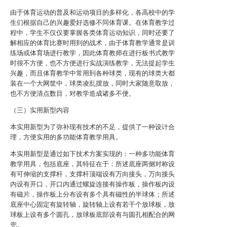
由于体育运动的普及和运动项目的多样化，各高校中的学
生们根据自己的兴趣爱好选修不同体育课。在体育教学过
程中，学生不仅仅要掌握各类体育运动知识，同时还要了
解相应的体育比赛时用到的战术，由于体育教学通常是训
练场或体育场进行教学，因此体育教师在进行板书式教学
时很不方便，也不方便进行实战演练教学，无法提起学生
兴趣，而且体育教学中常用到各种球类，现有的球类大都
装在一个大网筐中，球类凌乱摆放，同时大家随意取放，
也不方便清点数目，对教学造成诸多不便。
（三）实用新型内容
本实用新型为了弥补现有技术的不足，提供了一种设计合
理，方便实用的多功能体育教学用具。
本实用新型是通过如下技术方案实现的：一种多功能体育
教学用具，包括底座，其特征在于：所述底座两侧对称设
有可伸缩的支撑杆，支撑杆顶端设有万向接头，万向接头
内设有开口，开口内通过螺旋连接有操作板，操作板内设
有磁片，操作板上分布设有多个具有磁性的半球体；所述
底座中心固定有旋转轴，旋转轴上设有若干个放球板，放
球板上设有多个圆孔，放球板底部设有与圆孔相配合的网
兜。