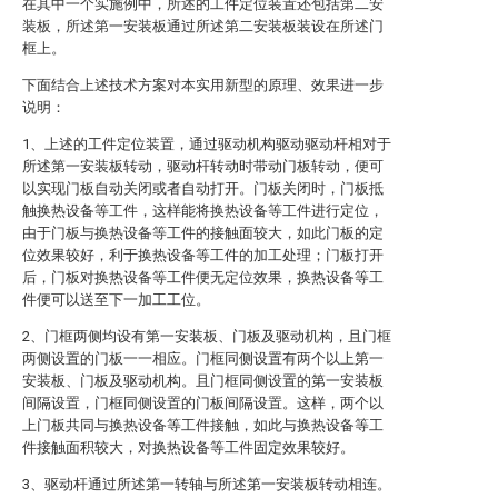
在其中一个实施例中，所述的工件定位装置还包括第二安
装板，所述第一安装板通过所述第二安装板装设在所述门
框上。
下面结合上述技术方案对本实用新型的原理、效果进一步
说明：
1、上述的工件定位装置，通过驱动机构驱动驱动杆相对于
所述第一安装板转动，驱动杆转动时带动门板转动，便可
以实现门板自动关闭或者自动打开。门板关闭时，门板抵
触换热设备等工件，这样能将换热设备等工件进行定位，
由于门板与换热设备等工件的接触面较大，如此门板的定
位效果较好，利于换热设备等工件的加工处理；门板打开
后，门板对换热设备等工件便无定位效果，换热设备等工
件便可以送至下一加工工位。
2、门框两侧均设有第一安装板、门板及驱动机构，且门框
两侧设置的门板一一相应。门框同侧设置有两个以上第一
安装板、门板及驱动机构。且门框同侧设置的第一安装板
间隔设置，门框同侧设置的门板间隔设置。这样，两个以
上门板共同与换热设备等工件接触，如此与换热设备等工
件接触面积较大，对换热设备等工件固定效果较好。
3、驱动杆通过所述第一转轴与所述第一安装板转动相连。