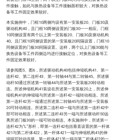
件接触，如此与换热设备等工件接触面积较大，对换热设
备等工件固定效果较好。
本实施例中，门框10两侧均设有第一安装板20、门板30及
驱动机构40，且门框10两侧设置的门板30一一相应。门框
10同侧设置有两个以上第一安装板20、门板30及驱动机构
40。且门框10同侧设置的第一安装板20间隔设置，门框10
同侧设置的门板30间隔设置。这样，两个以上门板30能与
换热设备等工件四侧边均进行接触定位，对换热设备等工
件固定效果较好。
请参阅图5、图6，所述驱动机构40包括伸缩机构41、第一
连杆42、第二连杆43、第一转轴44与第二转轴45。所述驱
动杆50通过所述第一转轴44与所述第一安装板20转动相
连。所述伸缩机构41装设在所述第一安装板20上，所述伸
缩机构41的伸缩端与所述第一连杆42一端转动相连。所述
第一连杆42另一端通过所述第二转轴45与所述第一安装板
20可转动相连。所述第二连杆43一端与所述第一连杆42中
部可转动相连，所述第二连杆43另一端与所述驱动杆50远
离所述门板30的一端可转动相连。本实施例中，所述第一
连杆42为“L”形杆，即第一连杆42包括垂直设置的第一杆体
421与第二杆体422，第一杆体421一端与伸缩机构41的伸
缩端可转动连接，第一杆体421另一端与第二杆体422的一