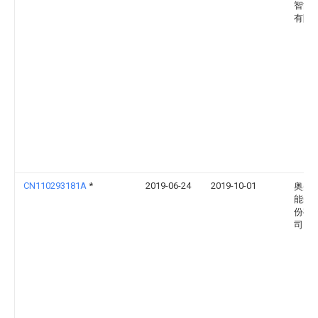
智能
有限
CN110293181A
*
2019-06-24
2019-10-01
奥美
能装
份有
司