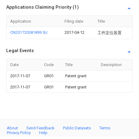
Applications Claiming Priority (1)
Application
Filing date
Title
CN201720381899.5U
2017-04-12
工件定位装置
Legal Events
Date
Code
Title
Description
2017-11-07
GR01
Patent grant
2017-11-07
GR01
Patent grant
About
Send Feedback
Public Datasets
Terms
Privacy Policy
Help