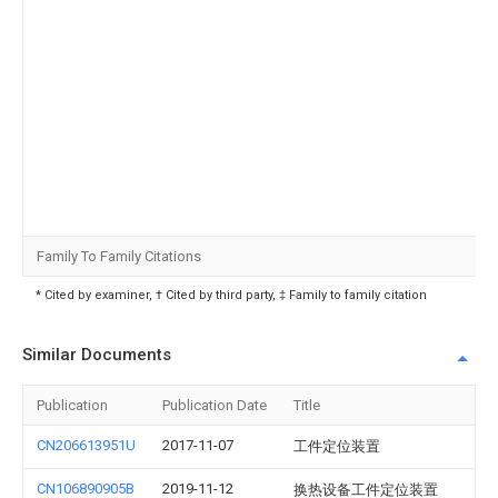
Family To Family Citations
* Cited by examiner, † Cited by third party, ‡ Family to family citation
Similar Documents
Publication
Publication Date
Title
CN206613951U
2017-11-07
工件定位装置
CN106890905B
2019-11-12
换热设备工件定位装置