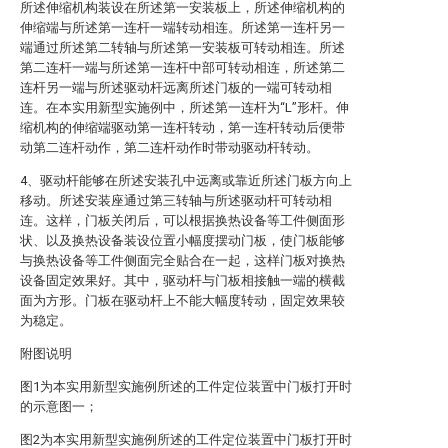
所述伸缩机构装设在所述第一安装板上，所述伸缩机构的
伸缩端与所述第一连杆一端转动相连。所述第一连杆另一
端通过所述第二转轴与所述第一安装板可转动相连。所述
第二连杆一端与所述第一连杆中部可转动相连，所述第二
连杆另一端与所述驱动杆远离所述门板的一端可转动相
连。在本实用新型实施例中，所述第一连杆为“L”形杆。伸
缩机构的伸缩端驱动第一连杆转动，第一连杆转动后便带
动第二连杆动作，第二连杆动作时带动驱动杆转动。
4、驱动杆能够在所述安装孔中远离或靠近所述门板方向上
移动。所述安装座通过第三转轴与所述驱动杆可转动相
连。这样，门板关闭后，可以根据换热设备等工件侧面形
状、以及换热设备装设位置小幅度摆动门板，使门板能够
与换热设备等工件侧面完全贴合在一起，这样门板对换热
设备固定效果好。其中，驱动杆与门板相接触一端的横截
面为方形。门板在驱动杆上不能大幅度转动，固定效果较
为稳定。
附图说明
图1为本实用新型实施例所述的工件定位装置中门板打开时
的示意图一；
图2为本实用新型实施例所述的工件定位装置中门板打开时