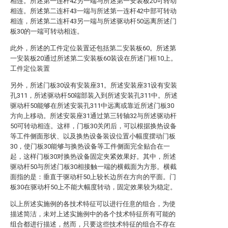
相连。所述第一连杆42另一端与所述第一安装板20可转动
相连。所述第二连杆43一端与所述第一连杆42中部可转动
相连，所述第二连杆43另一端与所述驱动杆50远离所述门
板30的一端可转动相连。
此外，所述的工件定位装置还包括第二安装板60。所述第
一安装板20通过所述第二安装板60装设在所述门框10上。
工件定位装置
另外，所述门板30设有安装座31。所述安装座31设有安装
孔311，所述驱动杆50端部装入到所述安装孔311中。所述
驱动杆50能够在所述安装孔311中远离或靠近所述门板30
方向上移动。所述安装座31通过第三转轴32与所述驱动杆
50可转动相连。这样，门板30关闭后，可以根据换热设备
等工件侧面形状、以及换热设备装设位置小幅度摆动门板
30，使门板30能够与换热设备等工件侧面完全贴合在一
起，这样门板30对换热设备固定夹紧效果好。其中，所述
驱动杆50与所述门板30相接触一端的横截面为方形。横截
面指的是：垂直于驱动杆50上较长边所在方向的平面。门
板30在驱动杆50上不能大幅度转动，固定效果较为稳定。
以上所述实施例的各技术特征可以进行任意的组合，为使
描述简洁，未对上述实施例中的各个技术特征所有可能的
组合都进行描述，然而，只要这些技术特征的组合不存在