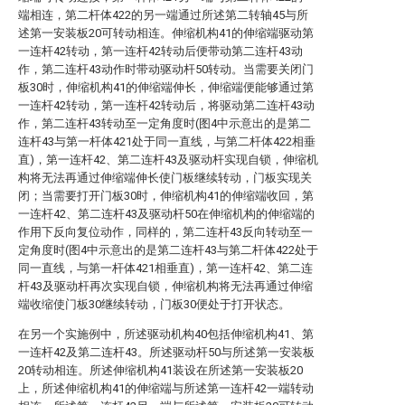
端相连，第二杆体422的另一端通过所述第二转轴45与所
述第一安装板20可转动相连。伸缩机构41的伸缩端驱动第
一连杆42转动，第一连杆42转动后便带动第二连杆43动
作，第二连杆43动作时带动驱动杆50转动。当需要关闭门
板30时，伸缩机构41的伸缩端伸长，伸缩端便能够通过第
一连杆42转动，第一连杆42转动后，将驱动第二连杆43动
作，第二连杆43转动至一定角度时(图4中示意出的是第二
连杆43与第一杆体421处于同一直线，与第二杆体422相垂
直)，第一连杆42、第二连杆43及驱动杆实现自锁，伸缩机
构将无法再通过伸缩端伸长使门板继续转动，门板实现关
闭；当需要打开门板30时，伸缩机构41的伸缩端收回，第
一连杆42、第二连杆43及驱动杆50在伸缩机构的伸缩端的
作用下反向复位动作，同样的，第二连杆43反向转动至一
定角度时(图4中示意出的是第二连杆43与第二杆体422处于
同一直线，与第一杆体421相垂直)，第一连杆42、第二连
杆43及驱动杆再次实现自锁，伸缩机构将无法再通过伸缩
端收缩使门板30继续转动，门板30便处于打开状态。
在另一个实施例中，所述驱动机构40包括伸缩机构41、第
一连杆42及第二连杆43。所述驱动杆50与所述第一安装板
20转动相连。所述伸缩机构41装设在所述第一安装板20
上，所述伸缩机构41的伸缩端与所述第一连杆42一端转动