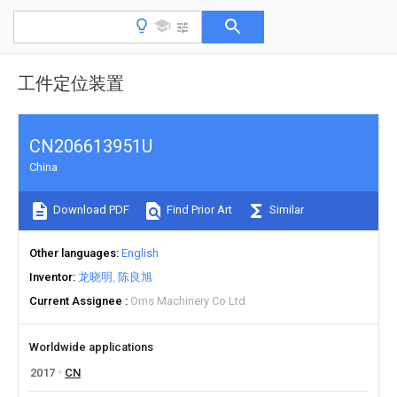
工件定位装置
CN206613951U
China
Download PDF
Find Prior Art
Similar
Other languages
English
Inventor
龙晓明
陈良旭
Current Assignee
Oms Machinery Co Ltd
Worldwide applications
2017
CN