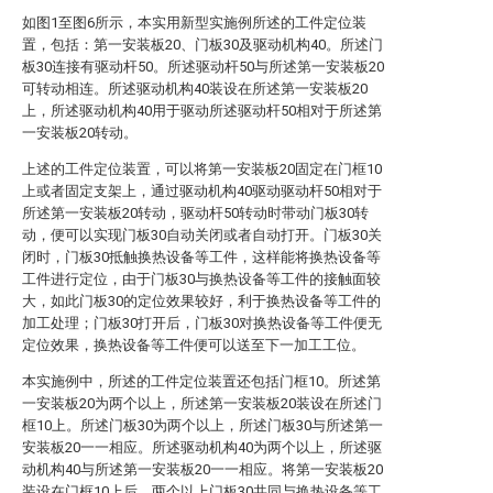
如图1至图6所示，本实用新型实施例所述的工件定位装
置，包括：第一安装板20、门板30及驱动机构40。所述门
板30连接有驱动杆50。所述驱动杆50与所述第一安装板20
可转动相连。所述驱动机构40装设在所述第一安装板20
上，所述驱动机构40用于驱动所述驱动杆50相对于所述第
一安装板20转动。
上述的工件定位装置，可以将第一安装板20固定在门框10
上或者固定支架上，通过驱动机构40驱动驱动杆50相对于
所述第一安装板20转动，驱动杆50转动时带动门板30转
动，便可以实现门板30自动关闭或者自动打开。门板30关
闭时，门板30抵触换热设备等工件，这样能将换热设备等
工件进行定位，由于门板30与换热设备等工件的接触面较
大，如此门板30的定位效果较好，利于换热设备等工件的
加工处理；门板30打开后，门板30对换热设备等工件便无
定位效果，换热设备等工件便可以送至下一加工工位。
本实施例中，所述的工件定位装置还包括门框10。所述第
一安装板20为两个以上，所述第一安装板20装设在所述门
框10上。所述门板30为两个以上，所述门板30与所述第一
安装板20一一相应。所述驱动机构40为两个以上，所述驱
动机构40与所述第一安装板20一一相应。将第一安装板20
装设在门框10上后，两个以上门板30共同与换热设备等工