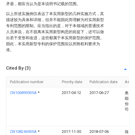
矛盾，都应当认为是本说明书记载的范围。
以上所述实施例仅表达了本实用新型的几种实施方式，其
描述较为具体和详细，但并不能因此而理解为对实用新型
专利范围的限制。应当指出的是，对于本领域的普通技术
人员来说，在不脱离本实用新型构思的前提下，还可以做
出若干变形和改进，这些都属于本实用新型的保护范围。
因此，本实用新型专利的保护范围应以所附权利要求为
准。
Cited By (3)
Publication number
Priority date
Publication date
Assi
CN106890905A
*
2017-04-12
2017-06-27
奥美
能装
份有
司
CN108246905A
*
2017-11-30
2018-07-06
珠海