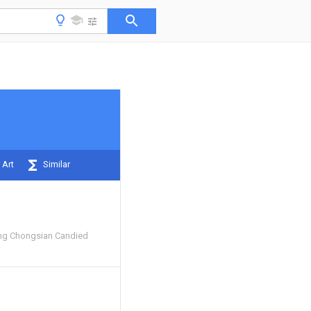
 Art
Similar
g Chongsian Candied