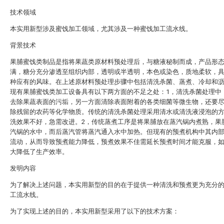
技术领域
本实用新型涉及蜜饯加工领域，尤其涉及一种蜜饯加工流水线。
背景技术
果脯蜜饯类制品是指将果蔬类原材料预处理后，与糖液秘制而成，产品形
满，糖分充分渗透至组织内部，透明或半透明，本色或染色，质地柔软，
种应有的风味。在上述原材料预处理步骤中包括清洗杀菌、蒸煮、冷却和
现有果脯蜜饯类加工设备具有以下两方面的不足之处：1，清洗杀菌处理中
去除果蔬表面的污垢，另一方面清除表面附着的各类细菌等微生物，还要
除残留的农药等化学物质。传统的清洗杀菌处理采用清水或清洗液浸泡的
洗效果不好，急需改进。2，传统蒸煮工序是将果脯放在蒸汽锅内煮熟，果
汽锅的水中，而后蒸汽管将蒸汽通入水中加热。但现有的预煮机构中其内
流动，从而导致预煮能力降低，预煮效果不佳需延长预煮时间才能克服，
大降低了生产效率。
发明内容
为了解决上述问题，本实用新型的目的在于提供一种清洗和预煮更为充分
工流水线。
为了实现上述的目的，本实用新型采用了以下的技术方案：