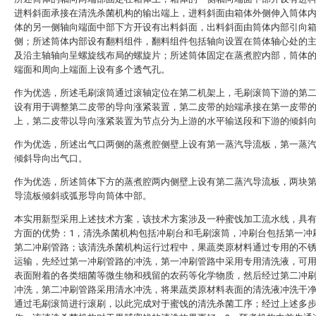
进料斜面承接在清洗杀菌机构的输出端上，进料斜面由箱体外侧伸入筒体
体的另一侧轴向端面中部下方开设有出料斜面，出料斜面由筒体内部引向
侧；所述筒体内部设有翻料组件，翻料组件包括轴向设置在筒体轴心处的
及沿主轴轴向呈螺旋线布局的螺旋片；所述筒体固定在蒸煮腔内部，筒体
端面和周向上端面上设有多个透气孔。
作为优选，所述毛刷滚筒通过滚轴定位在第二机架上，毛刷滚筒下游的第
设有用于调整第二皮带的导向涨紧装置，第二皮带的始端承接在第一皮带
上，第二皮带以导向涨紧装置为节点分为上游的水平输送段和下游的倾斜
作为优选，所述出气口两侧的蒸煮腔侧壁上设有第一蒸汽导流板，第一蒸
倾斜导向出气口。
作为优选，所述筒体下方的蒸煮腔两内侧壁上设有第二蒸汽导流板，两块
导流板倾斜或弧形导向筒体中部。
本实用新型采用上述技术方案，该技术方案涉及一种蜜饯加工流水线，具
方面的优势：1，清洗杀菌机构包括冲刷台和毛刷滚筒，冲刷台包括第一冲
第二冲刷管路；该清洗杀菌机构运行过程中，果蔬类原材料通过专用的不
运输，先经过第一冲刷管路的冲洗，第一冲刷管路中采用专用清洗液，可
表面附着的各类细菌等微生物和残留的农药等化学物质，然后经过第二冲
冲洗，第二冲刷管路采用清水冲洗，将果蔬类原材料表面的清洗液冲洗干
通过毛刷滚筒进行滚刷，以此完成对于蜜饯的清洗杀菌工序；经过上述多