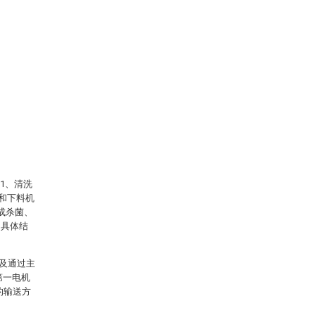
1、清洗
6和下料机
成杀菌、
的具体结
以及通过主
第一电机
的输送方