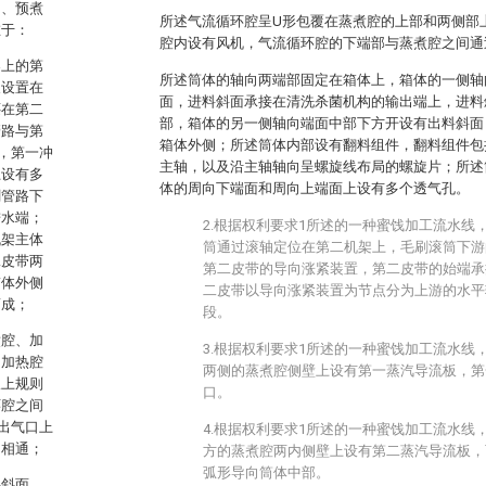
构、预煮
所述气流循环腔呈U形包覆在蒸煮腔的上部和两侧部
在于：
腔内设有风机，气流循环腔的下端部与蒸煮腔之间通
架上的第
所述筒体的轴向两端部固定在箱体上，箱体的一侧轴
及设置在
面，进料斜面承接在清洗杀菌机构的输出端上，进料
还在第二
部，箱体的另一侧轴向端面中部下方开设有出料斜面
管路与第
箱体外侧；所述筒体内部设有翻料组件，翻料组件包
，第一冲
主轴，以及沿主轴轴向呈螺旋线布局的螺旋片；所述
上设有多
体的周向下端面和周向上端面上设有多个透气孔。
刷管路下
进水端；
2.根据权利要求1所述的一种蜜饯加工流水线
机架主体
筒通过滚轴定位在第二机架上，毛刷滚筒下游
二皮带两
第二皮带的导向涨紧装置，第二皮带的始端承
带体外侧
二皮带以导向涨紧装置为节点分为上游的水平
而成；
段。
煮腔、加
3.根据权利要求1所述的一种蜜饯加工流水线
，加热腔
两侧的蒸煮腔侧壁上设有第一蒸汽导流板，第
板上规则
口。
环腔之间
出气口上
4.根据权利要求1所述的一种蜜饯加工流水线
口相通；
方的蒸煮腔两内侧壁上设有第二蒸汽导流板，
弧形导向筒体中部。
料斜面，