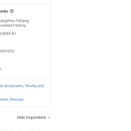
vents
 Hangzhou Yuhang
oasted Factory
324285.5U
6603167U
n
lar documents
Priority and
ssier
Discuss
Hide Dependent