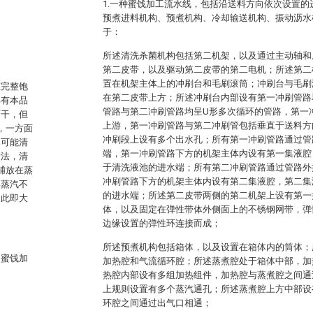
1.一种蜜饯加工流水线，包括沿送料方向依次设置
预煮进料机构、预煮机构、冷却输送机构、振动沥水
于：
所述清洗杀菌机构包括第二机架，以及通过主动轴和
第二皮带，以及驱动第二皮带的第二电机；所述第二
置在机架主体上的冲刷台和毛刷滚筒；冲刷台与毛刷
态完整饱
在第二皮带上方；所述冲刷台内部设有第一冲刷管路
具有本品
管路与第二冲刷管路均呈U形多次循环的管路，第一
沥干，但
上游，第一冲刷管路与第二冲刷管包括垂直于送料方
，一方面
冲刷段上设有多个出水孔；所有第一冲刷管路通过管
尽可能清
端，第一冲刷管路下方的机架主体内设有第一集液腔
方法，清
于清洗液池的进水端；所有第二冲刷管路通过管路外
脯放在蒸
冲刷管路下方的机架主体内设有第二集液腔，第二集
部蒸汽不
的进水端；所述第二皮带两侧的第二机架上设有第一
如此即大
体，以及固定在弹性带体外侧面上的不锈钢网带，弹
边缘设置的弹性环连接而成；
所述预煮机构包括箱体，以及设置在箱体内的筒体；
的蜜饯加
加热腔和气流循环腔；所述蒸煮腔处于箱体中部，加
热腔内部设有多组加热组件，加热腔与蒸煮腔之间通
上规则设置有多个蒸汽通孔；所述蒸煮腔上方中部设
环腔之间通过出气口相通；