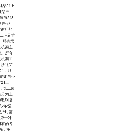
机架21上
机架主
滚筒213
刷管路
次循环的
第二冲刷管
。所有第
的机架主
端。所有
的机架主
。所述第
21，以
不锈钢网带
21上，
置，第二皮
点分为上
和毛刷滚
机构2运
选择时需
过第一冲
附着的各
洗，第二