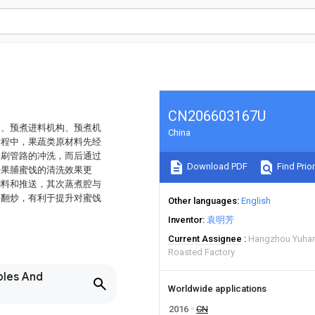
CN206603167U
构、预煮进料机构、预煮机
China
过程中，果蔬类原材料先经
冲刷管路的冲洗，而后通过
Download PDF
Find Prior
于果脯蜜饯的清洗效果更
翻料和推送，其次蒸煮腔与
的翻炒，有利于提升对蜜饯
Other languages
English
Inventor
袁明芳
Current Assignee
Hangzhou Yuhan
Roasted Factory
bles And
Worldwide applications
2016
CN