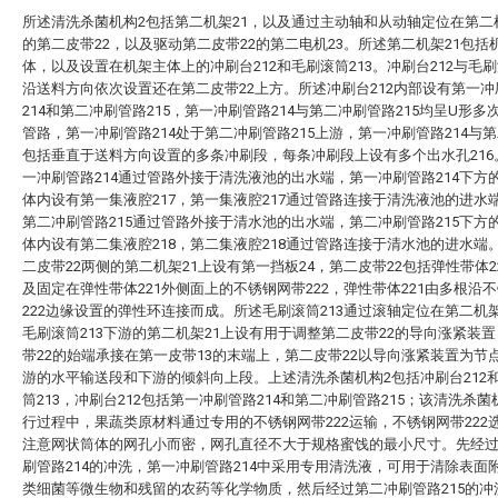
所述清洗杀菌机构2包括第二机架21，以及通过主动轴和从动轴定位在第二
的第二皮带22，以及驱动第二皮带22的第二电机23。所述第二机架21包括
体，以及设置在机架主体上的冲刷台212和毛刷滚筒213。冲刷台212与毛刷
沿送料方向依次设置还在第二皮带22上方。所述冲刷台212内部设有第一冲
214和第二冲刷管路215，第一冲刷管路214与第二冲刷管路215均呈U形多
管路，第一冲刷管路214处于第二冲刷管路215上游，第一冲刷管路214与
包括垂直于送料方向设置的多条冲刷段，每条冲刷段上设有多个出水孔216
一冲刷管路214通过管路外接于清洗液池的出水端，第一冲刷管路214下方
体内设有第一集液腔217，第一集液腔217通过管路连接于清洗液池的进水
第二冲刷管路215通过管路外接于清水池的出水端，第二冲刷管路215下方
体内设有第二集液腔218，第二集液腔218通过管路连接于清水池的进水端
二皮带22两侧的第二机架21上设有第一挡板24，第二皮带22包括弹性带体2
及固定在弹性带体221外侧面上的不锈钢网带222，弹性带体221由多根沿
222边缘设置的弹性环连接而成。所述毛刷滚筒213通过滚轴定位在第二机架
毛刷滚筒213下游的第二机架21上设有用于调整第二皮带22的导向涨紧装
带22的始端承接在第一皮带13的末端上，第二皮带22以导向涨紧装置为节
游的水平输送段和下游的倾斜向上段。上述清洗杀菌机构2包括冲刷台212
筒213，冲刷台212包括第一冲刷管路214和第二冲刷管路215；该清洗杀菌
行过程中，果蔬类原材料通过专用的不锈钢网带222运输，不锈钢网带222
注意网状筒体的网孔小而密，网孔直径不大于规格蜜饯的最小尺寸。先经
刷管路214的冲洗，第一冲刷管路214中采用专用清洗液，可用于清除表面
类细菌等微生物和残留的农药等化学物质，然后经过第二冲刷管路215的冲