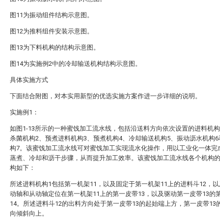
图11为振动组件结构示意图。
图12为推料组件安装示意图。
图13为下料机构的结构示意图。
图14为实施例2中的冷却输送机构结构示意图。
具体实施方式
下面结合附图，对本实用新型的优选实施方案作进一步详细的说明。
实施例1：
如图1-13所示的一种蜜饯加工流水线，包括沿送料方向依次设置的进料机构
杀菌机构2、预煮进料机构3、预煮机构4、冷却输送机构5、振动沥水机构
构7。该蜜饯加工流水线可对蜜饯加工实现流水化操作，用以工业化一体完
蒸煮、冷却和沥干步骤，从而提升加工效率。该蜜饯加工流水线各个机构
构如下：
所述进料机构1包括第一机架11，以及固定于第一机架11上的进料斗12，
动轴和从动轴定位在第一机架11上的第一皮带13，以及驱动第一皮带13的
14。所述进料斗12的出料方向处于第一皮带13的起始端上方，第一皮带13
向倾斜向上。