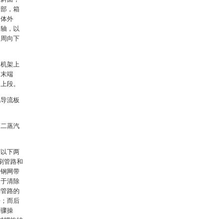
内部，箱
箱体外
主轴，以
的周向下
二机架上
的末端
向上段。
汽导流板
第二蒸汽
有以下两
刷管路和
锈钢网带
用于清除
刷管路的
净；而后
步骤操