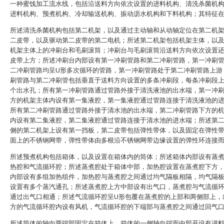
一种蜜饯加工流水线，包括沿送料方向依次设置的进料机构、清洗杀菌机
进料机构、预煮机构、冷却输送机构、振动沥水机构和下料机构；其特征
所述清洗杀菌机构包括第二机架，以及通过主动轴和从动轴定位在第二机
二皮带，以及驱动第二皮带的第二电机；所述第二机架包括机架主体，以
机架主体上的冲刷台和毛刷滚筒；冲刷台与毛刷滚筒沿送料方向依次设置
皮带上方；所述冲刷台内部设有第一冲刷管路和第二冲刷管路，第一冲刷
二冲刷管路均呈U形多次循环的管路，第一冲刷管路处于第二冲刷管路上游
刷管路与第二冲刷管包括垂直于送料方向设置的多条冲刷段，每条冲刷段
个出水孔；所有第一冲刷管路通过管路外接于清洗液池的出水端，第一冲
方的机架主体内设有第一集液腔，第一集液腔通过管路连接于清洗液池的
所有第二冲刷管路通过管路外接于清水池的出水端，第二冲刷管路下方的
内设有第二集液腔，第二集液腔通过管路连接于清水池的进水端；所述第
侧的第二机架上设有第一挡板，第二皮带包括弹性带体，以及固定在弹性
面上的不锈钢网带，弹性带体由多根沿不锈钢网带边缘设置的弹性环连接
所述预煮机构包括箱体，以及设置在箱体内的筒体；所述箱体内部设有蒸
热腔和气流循环腔；所述蒸煮腔处于箱体中部，加热腔设置在蒸煮腔下方
内部设有多组加热组件，加热腔与蒸煮腔之间通过均气隔板相隔，均气隔
设置有多个蒸汽通孔；所述蒸煮腔上方中部设有出气口，蒸煮腔与气流循
通过出气口相通；所述气流循环腔呈U形包覆在蒸煮腔的上部和两侧部上，
方的气流循环腔内设有风机，气流循环腔的下端部与蒸煮腔之间通过回气
所述筒体的轴向两端部固定在箱体上，箱体的一侧轴向端面中部开设有进