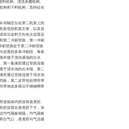
的进料机构、清洗杀菌机构、
机构和下料机构；其特征在
从动轴定位在第二机架上的
机架包括机架主体，以及设
滚筒沿送料方向依次设置还
和第二冲刷管路，第一冲刷
冲刷管路处于第二冲刷管路
向设置的多条冲刷段，每条
路外接于清洗液池的出水
，第一集液腔通过管路连接
接于清水池的出水端，第二
液腔通过管路连接于清水池
挡板，第二皮带包括弹性带
性带体由多根沿不锈钢网带
所述箱体内部设有蒸煮腔、
热腔设置在蒸煮腔下方，加
过均气隔板相隔，均气隔板
有出气口，蒸煮腔与气流循