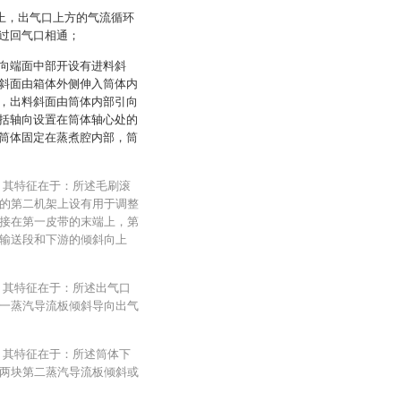
上，出气口上方的气流循环
过回气口相通；
向端面中部开设有进料斜
斜面由箱体外侧伸入筒体内
，出料斜面由筒体内部引向
括轴向设置在筒体轴心处的
筒体固定在蒸煮腔内部，筒
，其特征在于：所述毛刷滚
的第二机架上设有用于调整
接在第一皮带的末端上，第
输送段和下游的倾斜向上
，其特征在于：所述出气口
一蒸汽导流板倾斜导向出气
，其特征在于：所述筒体下
两块第二蒸汽导流板倾斜或