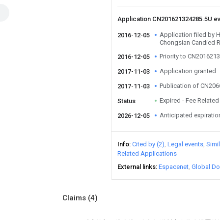
Application CN201621324285.5U e
Application filed by
2016-12-05
Chongsian Candied R
Priority to CN201621
2016-12-05
Application granted
2017-11-03
Publication of CN20
2017-11-03
Expired - Fee Related
Status
Anticipated expiratio
2026-12-05
Info
Cited by (2)
Legal events
Simi
Related Applications
External links
Espacenet
Global Do
Claims
(4)