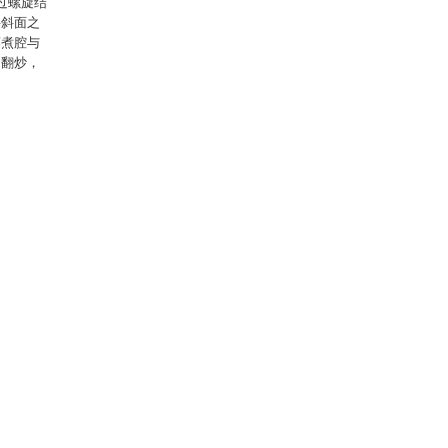
过螺旋结
料斜面之
蒸煮腔与
的翻炒，