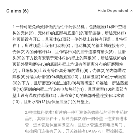
Claims
(6)
Hide Dependent
1.一种可避免药效降低的活性中药饮品机，包括底座(1)和中空结
构的壳体(2)，壳体(2)的底部与底座(1)的顶部连接，所述壳体(2)
的顶部设有开口，且壳体(2)顶部一侧外壁上铰接有顶盖，其特征
在于，所述顶盖上设有电动机(3)，电动机(3)的输出轴连接有位于
壳体(2)内的伸缩杆(4)，且伸缩杆(4)的底部连接有磨头(5)，且磨
头(5)的下方设有安装于壳体(2)内壁上的隔板(6)，所述隔板(6)的
顶部外壁和磨头(5)的底部外壁上均设有等距离分布的研磨颗粒
(7)，且隔板(6)上设有等距离分布的通孔(8)，壳体(2)的内部通过
隔板(6)分隔为研磨室(9)和蒸煮室(10)，且蒸煮室(10)位于研磨室
(9)的下方，且研磨室(9)通过通孔(8)与蒸煮室(10)连通，所述蒸煮
室(10)两侧的内壁上均设有电加热丝(11)，且蒸煮室(10)的底部内
壁上设有温度传感器(12)，蒸煮室(10)的底部外壁连接有出水管
(13)，且出水管(13)延伸至底座(1)的外壁上。
2.根据权利要求1所述的一种可避免药效降低的活性中药饮
品机，其特征在于，所述壳体(2)的一侧外壁上连接有进水
管，进水管延伸至蒸煮室内，且进水管连接有电控阀门，
电控阀门连接有开关，开关连接有DATA-7311型控制器。