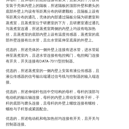
安装于壳体内壁上的隔板，所述隔板的顶部外壁和磨头的
底部外壁上均设有等距离分布的研磨颗粒，且隔板上设有
等距离分布的通孔，壳体的内部通过隔板分隔为研磨室和
蒸煮室，且蒸煮室位于研磨室的下方，且研磨室通过通孔
与蒸煮室连通，所述蒸煮室两侧的内壁上均设有电加热
丝，且蒸煮室的底部内壁上设有温度传感器，蒸煮室的底
部外壁连接有出水管，且出水管延伸至底座的外壁上。
优选的，所述壳体的一侧外壁上连接有进水管，进水管延
伸至蒸煮室内，且进水管连接有电控阀门，电控阀门连接
有开关，开关连接有DATA-7311型控制器。
优选的，所述蒸煮室的一侧内壁上安装有液位传感器，且
液位传感器的信号输出端通过信号线与控制器的输入端连
接。
优选的，所述伸缩杆包括中空结构的母杆，母杆的顶部与
电动机的输出轴连接，母杆的内壁上滑动安装有子杆，子
杆的底部与磨头连接，且母杆的外壁上螺纹连接有螺栓，
螺栓与子杆形成紧固配合。
优选的，所述电动机和电加热丝均连接有开关，且开关与
控制器连接。