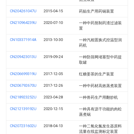
CN204261047U
2015-04-15
药贴生产用药锅装置
CN210964239U
2020-07-10
一种中药熬制药渣过滤装
置
CN103371914A
2013-10-30
一种汽相置换式控温型润
药机
CN209423013U
2019-09-24
一种防筛网堵塞型中药提
取罐
CN206699319U
2017-12-05
红糖姜茶的生产装置
CN206792670U
2017-12-26
一种中药材高效蒸煮装置
CN218923252U
2023-04-28
一种兽药生产用翻炒机
CN212139192U
2020-12-15
一种具有沥干功能的肉松
蒸煮锅
CN207231602U
2018-04-13
一种二氧化氯发生器原料
流量在线监测标定装置