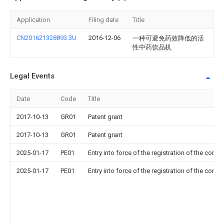
Application
Filing date
Title
CN201621328893.3U
2016-12-06
一种可避免药效降低的活
性中药饮品机
Legal Events
Date
Code
Title
2017-10-13
GR01
Patent grant
2017-10-13
GR01
Patent grant
2025-01-17
PE01
Entry into force of the registration of the contr
2025-01-17
PE01
Entry into force of the registration of the contr