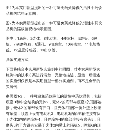
图1为本实用新型提出的一种可避免药效降低的活性中药饮
品机的结构示意图；
图2为本实用新型提出的一种可避免药效降低的活性中药饮
品机的隔板俯视结构示意图。
图中：1底座、2壳体、3电动机、4伸缩杆、5磨头、6隔
板、7 研磨颗粒、8通孔、9研磨室、10蒸煮室、11电加热
丝、12温度传感器、13出水管。
具体实施方式
下面将结合本实用新型实施例中的附图，对本实用新型实
施例中的技术方案进行清楚、完整地描述，显然，所描述
的实施例仅仅是本实用新型一部分实施例，而不是全部的
实施例。
参照图1-2，一种可避免药效降低的活性中药饮品机，包括
底座 1和中空结构的壳体2，壳体2的底部与底座1的顶部连
接，壳体2 的顶部设有开口，且壳体2顶部一侧外壁上铰接
有顶盖，顶盖上设有电动机3，电动机3的输出轴连接有位
于壳体2内的伸缩杆4，且伸缩杆4的底部连接有磨头5，且
磨头5的下方设有安装于壳体2内壁上的隔板6，隔板6的顶