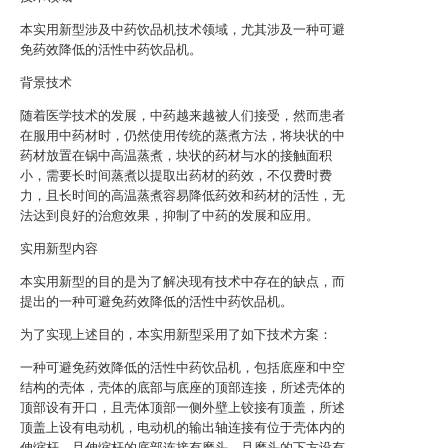
本实用新型涉及中药饮品机技术领域，尤其涉及一种可避
免药效降低的活性中药饮品机。
背景技术
随着医学技术的发展，中药越来越被人们接受，然而患者
在服用中药材时，仍然使用传统的蒸煮方法，将块状的中
药材放置在锅中高温蒸煮，块状的药材与水的接触面积
小，需要长时间蒸煮以提取出药材的药效，不仅费时费
力，且长时间的高温蒸煮容易降低药效和药材的活性，无
法达到良好的治愈效果，抑制了中药的发展和应用。
实用新型内容
本实用新型的目的是为了解决现有技术中存在的缺点，而
提出的一种可避免药效降低的活性中药饮品机。
为了实现上述目的，本实用新型采用了如下技术方案：
一种可避免药效降低的活性中药饮品机，包括底座和中空
结构的壳体，壳体的底部与底座的顶部连接，所述壳体的
顶部设有开口，且壳体顶部一侧外壁上铰接有顶盖，所述
顶盖上设有电动机，电动机的输出轴连接有位于壳体内的
伸缩杆，且伸缩杆的底部连接有磨头，且磨头的下方设有