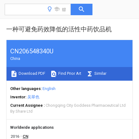
一种可避免药效降低的活性中药饮品机
CN206548340U
China
Download PDF
Find Prior Art
Similar
Other languages
English
Inventor
吴翠色
Current Assignee
Chongqing City Goddess Pharmaceutical Ltd
By Share Ltd
Worldwide applications
2016
CN