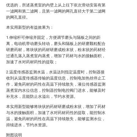
优选的，所述蒸煮室的内壁上从上往下依次滑动安装有第
一滤网和第二滤网，且第一滤网的网孔直径大于第二滤网
的网孔直径。
本实用新型的有益效果为：
1.伸缩杆可伸缩并固定，方便调节磨头与隔板之间的距
离，电动机带动磨头转动，磨头和隔板上的研磨颗粒配合
研磨药材，将块状的药材研磨成粉末状，粉末状的药材经
过通孔落入蒸煮室内蒸煮，增加了药材与水的接触面积，
加速了水对药材药性的提取；
2.温度传感器监测水温，水温达到指定温度时，控制器接
收到从温度传感器传输的温度信息，控制电加热丝停止工
作，避免药材的药性在高温下持续散失，液位传感器监测
蒸煮室内水位信息，控制器控制电控阀门进水，能够及时
补充水，且能防止水溢出，节约水资源。
本实用新型能够将块状的药材研磨成粉末状，增加了药材
与水的接触面积，加速了水对药材药性的提取，能控制水
温，避免药材的药性在高温下持续散失，能够监测水位，
持续进水，节约水资源。
附图说明