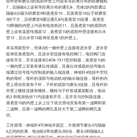
部外壁和磨头5的底部外壁上均设有等距离分布的研磨颗粒
7，且隔板6上设有等距离分布的通孔8，壳体2的内部通过
隔板6分隔为研磨室9和蒸煮室10，且蒸煮室10位于研磨室
9的下方，且研磨室9通过通孔8与蒸煮室10连通，蒸煮室
10两侧的内壁上均设有电加热丝11，且蒸煮室10的底部内
壁上设有温度传感器12，蒸煮室10的底部外壁连接有出水
管13，且出水管13延伸至底座1的外壁上。
本实用新型中，壳体2的一侧外壁上连接有进水管，进水管
延伸至蒸煮室内，且进水管连接有电控阀门，电控阀门连
接有开关，开关连接有DATA-7311型控制器，蒸煮室10的
一侧内壁上安装有液位传感器，且液位传感器的信号输出
端通过信号线与控制器的输入端连接，伸缩杆4包括中空结
构的母杆，母杆的顶部与电动机3的输出轴连接，母杆的内
壁上滑动安装有子杆，子杆的底部与磨头5连接，且母杆的
外壁上螺纹连接有螺栓，螺栓与子杆形成紧固配合，电动
机3 和电加热丝11均连接有开关，且开关与控制器连接，
蒸煮室10的内壁上从上往下依次滑动安装有第一滤网和第
二滤网，且第一滤网的网孔直径大于第二滤网的网孔直
径。
工作原理：伸缩杆4可伸缩并固定，方便调节磨头5与隔板
6之间的距离，电动机3带动磨头5转动，磨头5和隔板6上