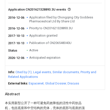
Application CN201621328893.3U events
Application filed by Chongqing City Goddess
2016-12-06
Pharmaceutical Ltd By Share Ltd
Priority to CN201621328893.3U
2016-12-06
Application granted
2017-10-13
Publication of CN206548340U
2017-10-13
Active
Status
Anticipated expiration
2026-12-06
Info
Cited by (1)
Legal events
Similar documents
Priority and
Related Applications
External links
Espacenet
Global Dossier
Discuss
Abstract
本实用新型公开了一种可避免药效降低的活性中药饮品
机，包括底座和中空结构的壳体，壳体的底部与底座的顶