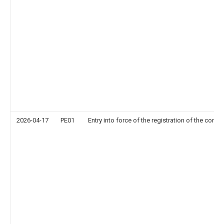
2026-04-17
PE01
Entry into force of the registration of the contr