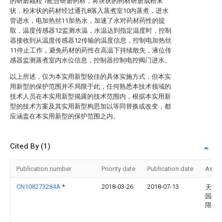
的研磨颗粒 7配合研磨药材，将块状的药材研磨成粉末
状，粉末状的药材经过通孔8落入蒸煮室10内蒸煮，进水
管进水，电加热丝11加热水，加速了水对药材药性的提
取，温度传感器12监测水温，水温达到指定温度时，控制
器接收到从温度传感器12传输的温度信息，控制电加热丝
11停止工作，避免药材的药性在高温下持续散失，液位传
感器监测蒸煮室内水位信息，控制器控制电控阀门进水。
以上所述，仅为本实用新型较佳的具体实施方式，但本实
用新型的保护范围并不局限于此，任何熟悉本技术领域的
技术人员在本实用新型揭露的技术范围内，根据本实用新
型的技术方案及其实用新型构思加以等同替换或改变，都
应涵盖在本实用新型的保护范围之内。
Cited By (1)
Publication number
Priority date
Publication date
Assi
CN108273284A
*
2018-03-26
2018-07-13
天津
园机
限公