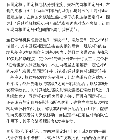
有固定框，固定框包括分别连接于夹板的两根固定杆4，右
侧的夹板（图1中为垂直图纸的里侧）与对应的固定杆4呈
固定连接，左侧的夹板通过丝杠螺母机构连接固定杆4，固
定杆4通过丝杠螺母机构可靠近或者远离对应的夹板，进而
实现两根固定杆4之间的距离可以被调节。
丝杠螺母机构包括基座9、螺纹杆5、螺纹套8、定位杆6和
端板7，其中基座9固定连接在夹板的后侧，螺纹杆5的右
端从基座9左侧面穿入到基座9内，并且两者通过滚动轴承
10实现转动连接；定位杆6与螺纹杆5呈平行设置，定位杆
6右端也穿入到基座9内，不过两者呈固定连接，定位杆6
的左端与端板7呈固定连接，端板7通过定位杆6固定连接
于基座9，螺纹杆5左端为光滑段，此处光滑段穿入端板7
并穿出，然后光滑段与端板7之间呈转动配合；螺纹套8开
设有螺纹孔，同时其通过螺纹孔螺纹连接在螺纹杆5上，并
且螺纹套8与固定杆4之间为固定连接，而且在固定杆4上
还开设有与定位杆6呈滑动配合的孔，这样当在端板7左端
转动螺纹杆5的时候，螺纹套8在螺纹配合的作用下，能够
朝向夹板或者背向夹板移动，而固定杆4在定位杆6的限位
作用下，其不会随着螺纹套8发生转动。
参见图3和图4所示，在两根固定杆4上位于其相对的一面
均开设有水平卡槽11，钢板16在宽度方向上的两边插接在