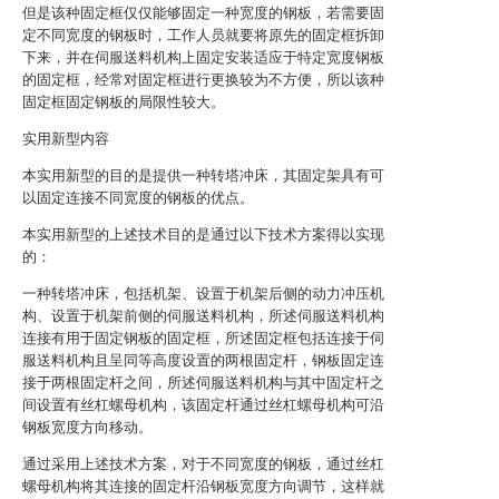
但是该种固定框仅仅能够固定一种宽度的钢板，若需要固
定不同宽度的钢板时，工作人员就要将原先的固定框拆卸
下来，并在伺服送料机构上固定安装适应于特定宽度钢板
的固定框，经常对固定框进行更换较为不方便，所以该种
固定框固定钢板的局限性较大。
实用新型内容
本实用新型的目的是提供一种转塔冲床，其固定架具有可
以固定连接不同宽度的钢板的优点。
本实用新型的上述技术目的是通过以下技术方案得以实现
的：
一种转塔冲床，包括机架、设置于机架后侧的动力冲压机
构、设置于机架前侧的伺服送料机构，所述伺服送料机构
连接有用于固定钢板的固定框，所述固定框包括连接于伺
服送料机构且呈同等高度设置的两根固定杆，钢板固定连
接于两根固定杆之间，所述伺服送料机构与其中固定杆之
间设置有丝杠螺母机构，该固定杆通过丝杠螺母机构可沿
钢板宽度方向移动。
通过采用上述技术方案，对于不同宽度的钢板，通过丝杠
螺母机构将其连接的固定杆沿钢板宽度方向调节，这样就