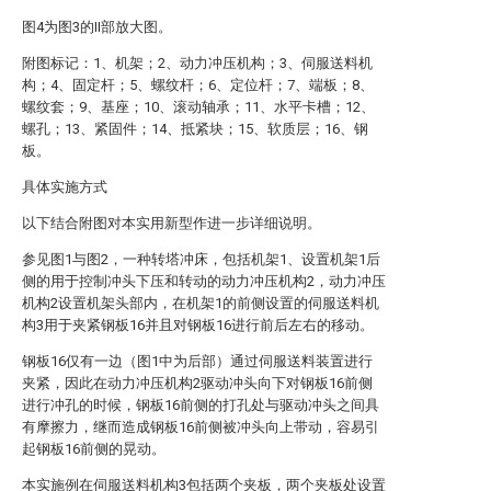
图4为图3的II部放大图。
附图标记：1、机架；2、动力冲压机构；3、伺服送料机
构；4、固定杆；5、螺纹杆；6、定位杆；7、端板；8、
螺纹套；9、基座；10、滚动轴承；11、水平卡槽；12、
螺孔；13、紧固件；14、抵紧块；15、软质层；16、钢
板。
具体实施方式
以下结合附图对本实用新型作进一步详细说明。
参见图1与图2，一种转塔冲床，包括机架1、设置机架1后
侧的用于控制冲头下压和转动的动力冲压机构2，动力冲压
机构2设置机架头部内，在机架1的前侧设置的伺服送料机
构3用于夹紧钢板16并且对钢板16进行前后左右的移动。
钢板16仅有一边（图1中为后部）通过伺服送料装置进行
夹紧，因此在动力冲压机构2驱动冲头向下对钢板16前侧
进行冲孔的时候，钢板16前侧的打孔处与驱动冲头之间具
有摩擦力，继而造成钢板16前侧被冲头向上带动，容易引
起钢板16前侧的晃动。
本实施例在伺服送料机构3包括两个夹板，两个夹板处设置