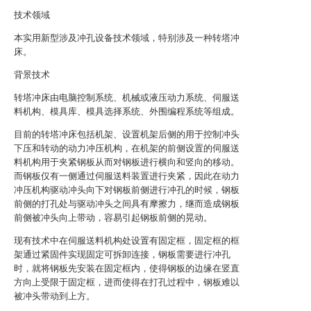
技术领域
本实用新型涉及冲孔设备技术领域，特别涉及一种转塔冲
床。
背景技术
转塔冲床由电脑控制系统、机械或液压动力系统、伺服送
料机构、模具库、模具选择系统、外围编程系统等组成。
目前的转塔冲床包括机架、设置机架后侧的用于控制冲头
下压和转动的动力冲压机构，在机架的前侧设置的伺服送
料机构用于夹紧钢板从而对钢板进行横向和竖向的移动。
而钢板仅有一侧通过伺服送料装置进行夹紧，因此在动力
冲压机构驱动冲头向下对钢板前侧进行冲孔的时候，钢板
前侧的打孔处与驱动冲头之间具有摩擦力，继而造成钢板
前侧被冲头向上带动，容易引起钢板前侧的晃动。
现有技术中在伺服送料机构处设置有固定框，固定框的框
架通过紧固件实现固定可拆卸连接，钢板需要进行冲孔
时，就将钢板先安装在固定框内，使得钢板的边缘在竖直
方向上受限于固定框，进而使得在打孔过程中，钢板难以
被冲头带动到上方。