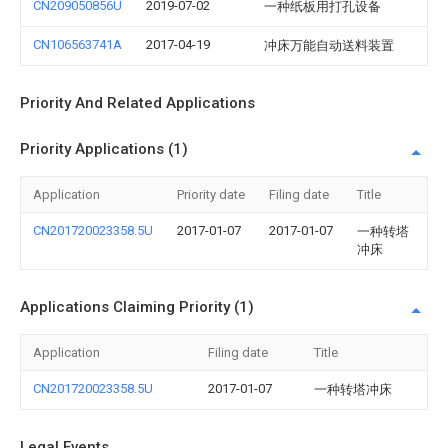
CN209050856U
2019-07-02
一种纸板用打孔设备
CN106563741A
2017-04-19
冲床万能自动送料装置
Priority And Related Applications
Priority Applications (1)
Application
Priority date
Filing date
Title
CN201720023358.5U
2017-01-07
2017-01-07
一种转塔
冲床
Applications Claiming Priority (1)
Application
Filing date
Title
CN201720023358.5U
2017-01-07
一种转塔冲床
Legal Events