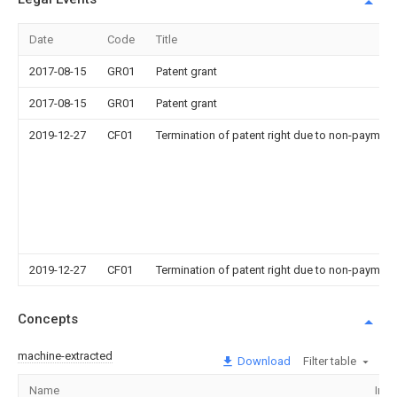
Date
Code
Title
2017-08-15
GR01
Patent grant
2017-08-15
GR01
Patent grant
2019-12-27
CF01
Termination of patent right due to non-payment
2019-12-27
CF01
Termination of patent right due to non-payment
Concepts
machine-extracted
Download
Filter table
Name
Ima