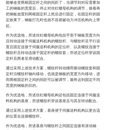
能够改变两根固定杆之间的间距了，当调节到对应需要加
工的钢板的宽度后，停止对丝杠螺母机构的调节，接着再
把钢板放置到两根固定杆上然后进行固定，在固定杆的固
定效果下，钢板打孔时也就不容易被动力冲压机构向上带
起。
作为优选地，所述丝杠螺母机构包括平形于钢板宽度方向
且转动连接于伺服送料机构的螺纹杆、与螺纹杆呈平行设
置且固定连接于伺服送料机构的定位杆、以及螺纹连接于
螺纹杆且转动连接于固定杆的螺纹套；所述定位杆穿设固
定杆且两者呈滑动配合。
通过采用上述技术方案，螺纹杆转动继而驱动螺纹套和固
定杆沿螺纹杆轴向移动，也就是钢板的宽度方向移动，进
而两根固定杆之间的间距可以被调节，最终达到固定不同
宽度的钢板的目的。
作为优选地，所述丝杠螺母机构还包括固定连接于伺服送
料机构的基座，所述螺纹杆穿设基座且与其呈转动配合。
通过采用上述技术方案，基座便于伺服送料机构以更合适
的位置去连接螺纹杆。
作为优选地，所述基座与螺纹杆之间固定连接有滚动轴