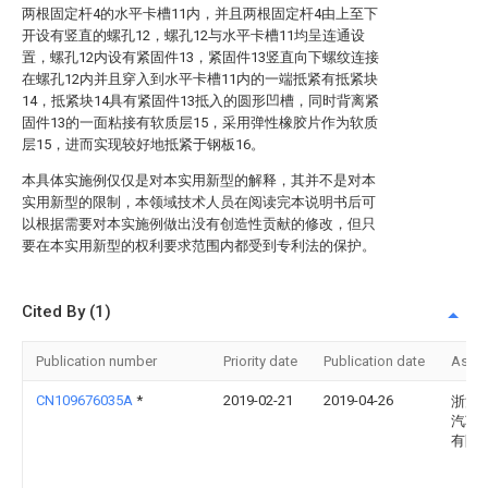
两根固定杆4的水平卡槽11内，并且两根固定杆4由上至下
开设有竖直的螺孔12，螺孔12与水平卡槽11均呈连通设
置，螺孔12内设有紧固件13，紧固件13竖直向下螺纹连接
在螺孔12内并且穿入到水平卡槽11内的一端抵紧有抵紧块
14，抵紧块14具有紧固件13抵入的圆形凹槽，同时背离紧
固件13的一面粘接有软质层15，采用弹性橡胶片作为软质
层15，进而实现较好地抵紧于钢板16。
本具体实施例仅仅是对本实用新型的解释，其并不是对本
实用新型的限制，本领域技术人员在阅读完本说明书后可
以根据需要对本实施例做出没有创造性贡献的修改，但只
要在本实用新型的权利要求范围内都受到专利法的保护。
Cited By (1)
Publication number
Priority date
Publication date
Assi
CN109676035A
*
2019-02-21
2019-04-26
浙江
汽车
有限