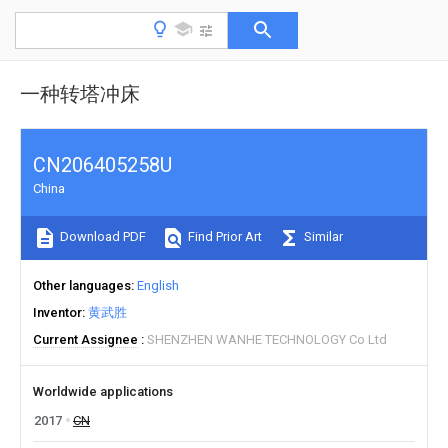
一种转塔冲床
CN206405258U
China
Download PDF
Find Prior Art
Similar
Other languages
English
Inventor
黄武胜
Current Assignee
SHENZHEN WANHE TECHNOLOGY Co Ltd
Worldwide applications
2017
CN