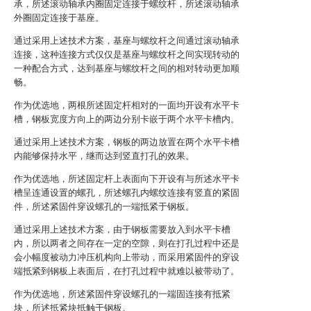
承，所述滚动轴承内圈固定连接于螺纹杆，所述滚动轴承
外圈固定连接于基座。
通过采用上述技术方案，基座与螺纹杆之间通过滚动轴承
连接，这种连接方式仅仅是基座与螺纹杆之间实现转动的
一种配合方式，达到基座与螺纹杆之间的相对转动更加顺
畅。
作为优选地，两根所述固定杆相对的一面均开设有水平卡
槽，钢板宽度方向上的两边分别卡嵌于两个水平卡槽内。
通过采用上述技术方案，钢板的两边放置在两个水平卡槽
内能够保持水平，继而达到竖直打孔的效果。
作为优选地，所述固定杆上表面向下开设有与所述水平卡
槽呈连通设置的螺孔，所述螺孔内螺纹连接有竖直的紧固
件，所述紧固件穿设螺孔的一端抵紧于钢板。
通过采用上述技术方案，由于钢板需要放入到水平卡槽
内，所以两者之间存在一定的空隙，则在打孔过程中还是
会小幅度被动力冲压机构向上带动，而采用紧固件的穿设
端抵紧到钢板上表面后，在打孔过程中就难以被带动了。
作为优选地，所述紧固件穿设螺孔的一端固连接有抵紧
块，所述抵紧块抵触于钢板。