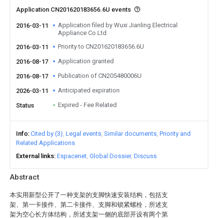
Application CN201620183656.6U events
Application filed by Wuxi Jianling Electrical
2016-03-11
Appliance Co Ltd
Priority to CN201620183656.6U
2016-03-11
Application granted
2016-08-17
Publication of CN205480006U
2016-08-17
Anticipated expiration
2026-03-11
Expired - Fee Related
Status
Info
Cited by (3)
Legal events
Similar documents
Priority and
Related Applications
External links
Espacenet
Global Dossier
Discuss
Abstract
本实用新型公开了一种支架的支脚快速安装结构，包括支
架、第一卡接件、第二卡接件、支脚和锁紧螺栓，所述支
架为空心长方体结构，所述支架一侧的底部开设有两个第