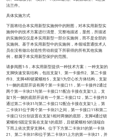
法兰件。
具体实施方式
下面将结合本实用新型实施例中的附图，对本实用新型实
施例中的技术方案进行清楚、完整地描述，显然，所描述
的实施例仅仅是本实用新型一部分实施例，而不是全部的
实施例。基于本实用新型中的实施例，本领域普通技术人
员在没有做出创造性劳动前提下所获得的所有其他实施
例，都属于本实用新型保护的范围。
请参阅图1-5，本实用新型提供一种技术方案：一种支架的
支脚快速安装结构，包括支架1、第一卡接件2、第二卡接
件3、支脚4和锁紧螺栓5，支架1为空心长方体结构，支架
1一侧的底部开设有两个第一卡接口11，第一卡接件2通过
两个第一卡块21与第一卡接口11配合卡接在支架1上，支
架1另一侧的底部开设有一个第二卡接口12，第二卡接件3
通过第二卡块31与第二卡接口12配合卡接在支架1上，第
二卡块31位于两个第一卡块21之间，第一卡接口11和第二
卡接口12分别设置在支架1相对两侧的底部，支脚4通过锁
紧螺栓5固定安装在支架1的底部，且锁紧螺栓5的顶端自
下而上依次贯穿支脚4、位于下方第二卡块31的第一卡块
21、第二卡块31和位于第二卡块31上方的第一卡块21，并