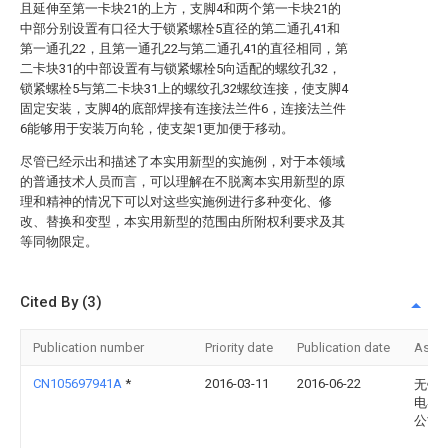
且延伸至第一卡块21的上方，支脚4和两个第一卡块21的
中部分别设置有口径大于锁紧螺栓5直径的第二通孔41和
第一通孔22，且第一通孔22与第二通孔41的直径相同，第
二卡块31的中部设置有与锁紧螺栓5向适配的螺纹孔32，
锁紧螺栓5与第二卡块31上的螺纹孔32螺纹连接，使支脚4
固定安装，支脚4的底部焊接有连接法兰件6，连接法兰件
6能够用于安装万向轮，使支架1更加便于移动。
尽管已经示出和描述了本实用新型的实施例，对于本领域
的普通技术人员而言，可以理解在不脱离本实用新型的原
理和精神的情况下可以对这些实施例进行多种变化、修
改、替换和变型，本实用新型的范围由所附权利要求及其
等同物限定。
Cited By (3)
Publication number
Priority date
Publication date
Assi
CN105697941A
*
2016-03-11
2016-06-22
无锡
电器
公司