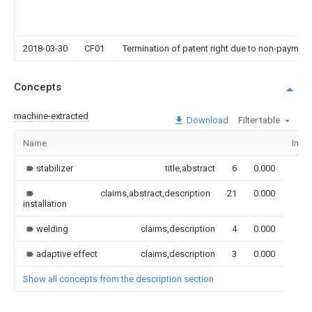
2018-03-30
CF01
Termination of patent right due to non-payment
Concepts
machine-extracted
Download
Filter table
Name
Imag
stabilizer
title,abstract
6
0.000
claims,abstract,description
21
0.000
installation
welding
claims,description
4
0.000
adaptive effect
claims,description
3
0.000
Show all concepts from the description section