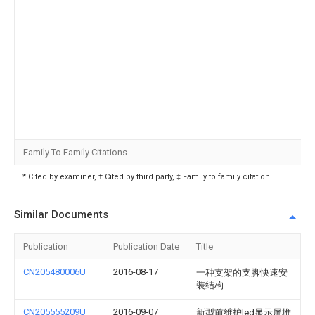
Family To Family Citations
* Cited by examiner, † Cited by third party, ‡ Family to family citation
Similar Documents
Publication
Publication Date
Title
CN205480006U
2016-08-17
一种支架的支脚快速安
装结构
CN205555209U
2016-09-07
新型前维护led显示屏堆