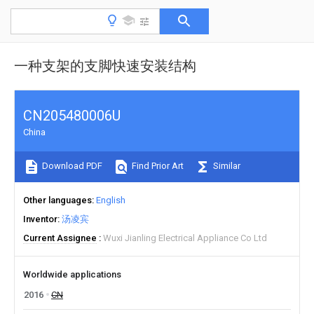
一种支架的支脚快速安装结构
CN205480006U
China
Download PDF
Find Prior Art
Similar
Other languages
English
Inventor
汤凌宾
Current Assignee
Wuxi Jianling Electrical Appliance Co Ltd
Worldwide applications
2016
CN