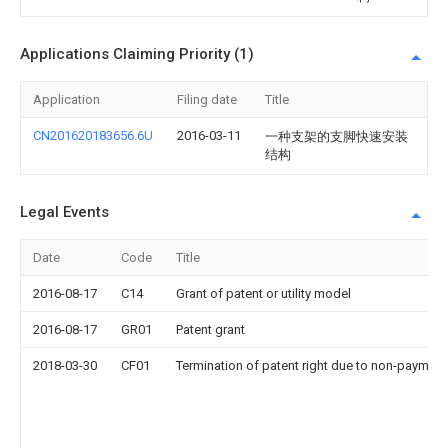
Applications Claiming Priority (1)
Application
Filing date
Title
CN201620183656.6U
2016-03-11
一种支架的支脚快速安装
结构
Legal Events
Date
Code
Title
2016-08-17
C14
Grant of patent or utility model
2016-08-17
GR01
Patent grant
2018-03-30
CF01
Termination of patent right due to non-payment