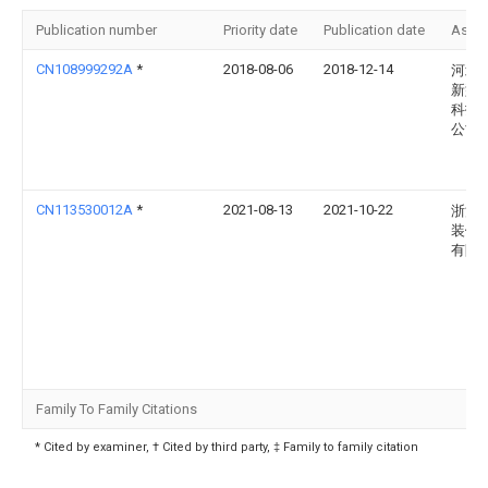
Publication number
Priority date
Publication date
Assi
CN108999292A
*
2018-08-06
2018-12-14
河北
新型
科技
公司
CN113530012A
*
2021-08-13
2021-10-22
浙江
装饰
有限
Family To Family Citations
* Cited by examiner, † Cited by third party, ‡ Family to family citation