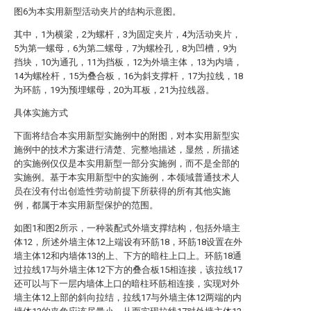
图6为本实用新型活动夹片的结构示意图。
其中，1为横梁，2为螺杆，3为固定夹片，4为活动夹片，
5为第一螺母，6为第二螺母，7为螺栓孔，8为凹槽，9为
挡块，10为通孔，11为挡板，12为外墙主体，13为内墙，
14为螺栓杆，15为叠合板，16为斜支撑杆，17为拉线，18
为环筋，19为预埋螺母，20为耳板，21为拉线器。
具体实施方式
下面将结合本实用新型实施例中的附图，对本实用新型实
施例中的技术方案进行清楚、完整地描述，显然，所描述
的实施例仅仅是本实用新型一部分实施例，而不是全部的
实施例。基于本实用新型中的实施例，本领域普通技术人
员在没有付出创造性劳动前提下所获得的所有其他实施
例，都属于本实用新型保护的范围。
如图1和图2所示，一种装配式外墙支撑结构，包括外墙主
体12，所述外墙主体12上端设有环筋18，环筋18设置在外
墙主体12和内墙体13的上、下方的暗柱上口上。环筋18通
过拉线17与外墙主体12下方的叠合板15相连接，该拉线17
还可以与下一层内墙体上口的暗柱环筋相连接，实现对外
墙主体12上部的斜向拉结，拉线17与外墙主体12两端的内