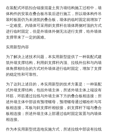
在装配式环筋扣合锚接混凝土剪力墙结构施工过程中，墙
体构件的安装在叠合板吊装后进行施工，所以墙体构件吊
装时板面仍为未浇筑的叠合板，墙体的临时固定就增加了
一定难度。内墙体可采用斜支撑杆在墙体两侧对顶的方式
进行临时固定，但是外墙体外侧无法进行支撑，给外墙体
支撑带来了一定的困难。
实用新型内容
为了解决上述技术问题，本实用新型提供了一种装配式建
筑外墙支撑结构，利用斜支撑杆内顶、拉线外拉和与内墙
体角撑相结合的方式对外墙体进行临时固定，增加了支撑
的稳定性和可靠性。
为了达到上述目的，本实用新型的技术方案是：一种装配
式外墙支撑结构，包括外墙主体，所述外墙主体上端设有
环筋，环筋通过拉线与外墙主体下方的叠合板相连接；所
述外墙主体中部设有预埋螺母，预埋螺母通过螺栓杆与耳
板相连接，耳板与斜支撑杆相铰接，斜支撑杆下端与叠合
板相连接；所述外墙主体上部通过临时固定装置与内墙体
相连接。
作为本实用新型优选地实施方式，所述拉线中部设有拉线