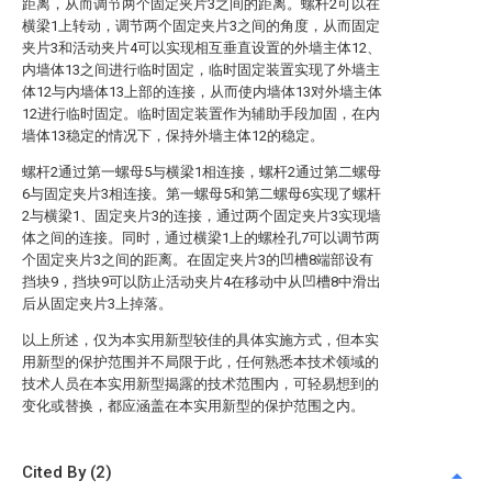
距离，从而调节两个固定夹片3之间的距离。螺杆2可以在
横梁1上转动，调节两个固定夹片3之间的角度，从而固定
夹片3和活动夹片4可以实现相互垂直设置的外墙主体12、
内墙体13之间进行临时固定，临时固定装置实现了外墙主
体12与内墙体13上部的连接，从而使内墙体13对外墙主体
12进行临时固定。临时固定装置作为辅助手段加固，在内
墙体13稳定的情况下，保持外墙主体12的稳定。
螺杆2通过第一螺母5与横梁1相连接，螺杆2通过第二螺母
6与固定夹片3相连接。第一螺母5和第二螺母6实现了螺杆
2与横梁1、固定夹片3的连接，通过两个固定夹片3实现墙
体之间的连接。同时，通过横梁1上的螺栓孔7可以调节两
个固定夹片3之间的距离。在固定夹片3的凹槽8端部设有
挡块9，挡块9可以防止活动夹片4在移动中从凹槽8中滑出
后从固定夹片3上掉落。
以上所述，仅为本实用新型较佳的具体实施方式，但本实
用新型的保护范围并不局限于此，任何熟悉本技术领域的
技术人员在本实用新型揭露的技术范围内，可轻易想到的
变化或替换，都应涵盖在本实用新型的保护范围之内。
Cited By (2)