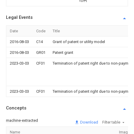
结构
Legal Events
Date
Code
Title
2016-08-03
C14
Grant of patent or utility model
2016-08-03
GR01
Patent grant
2023-03-03
CF01
Termination of patent right due to non-payment
2023-03-03
CF01
Termination of patent right due to non-payment
Concepts
machine-extracted
Download
Filter table
Name
Image