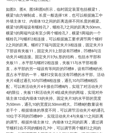
如图3、图4、图5和图6所示，临时固定装置包括横梁1，
横梁1由方钢制成，长度一般选择1米，也可以根据施工中
外墙主体12、内墙体13之间的距离选择不同长度的横梁。
横梁1的两端设有螺栓孔7，螺栓孔7之间的距离为50mm。
横梁1的两端均设有至少两个螺栓孔7，横梁1两端的一个
螺栓孔7与螺杆2相连接，可以根据施工要求调节两个螺杆
2之间的距离。螺杆2下端与固定夹片3相连接，固定夹片3
下部设有夹板11，固定夹片3上部设有凹槽8，凹槽8与活
动夹片4相连接。固定夹片3为L形的结构，包括水平部和
夹板11，水平部与螺杆2相连接，夹板11与水平部相垂
直，水平部的另一端设有等间距的凹槽8，设有凹槽8的长
度占水平部的一半，螺杆2安装在没有凹槽的水平部。活动
夹片4通过通孔10与凹槽8相连接，通孔10与凹槽8相匹
配，可以将活动夹片4卡接在凹槽8内，实现了对活动夹片
4的限位，夹板11和活动夹片4组成夹持的两端，实现对外
墙主体12或内墙体13的夹持。固定夹片3的水平部的宽度
为50mm，通孔10的宽度比50mm稍大。凹槽8的数量设有
若干个，根据墙体的厚度不同，可以调节活动夹片4的通孔
10位于不同的凹槽8中，实现活动夹片4与夹板11之间距离
的调节。根据外墙主体12、内墙体13之间的距离，通过调
节螺杆2在不同的螺栓孔7中，可以调节两个螺杆2之间的