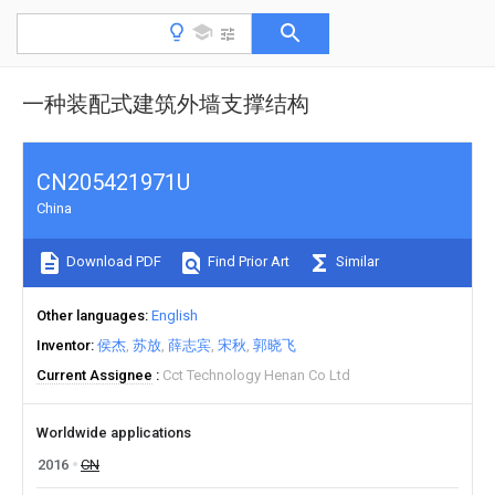
一种装配式建筑外墙支撑结构
CN205421971U
China
Download PDF
Find Prior Art
Similar
Other languages
English
Inventor
侯杰
苏放
薛志宾
宋秋
郭晓飞
Current Assignee
Cct Technology Henan Co Ltd
Worldwide applications
2016
CN