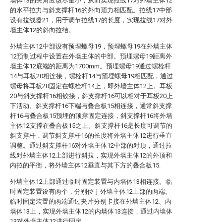
墙体13的夹角应该尽量小，从而实现拉线17对外墙主体12
的水平拉力与斜支撑杆16的外向顶力相匹配。拉线17中部
设有拉线器21，用于调节拉线17的长度，实现拉线17对外
墙主体12的斜向拉结。
外墙主体12中部设有预埋螺母19，预埋螺母19在外墙主体
12预制过程中设置在外墙主体的中部。预埋螺母19距离外
墙主体12底端的距离为1700mm。预埋螺母19通过螺栓杆
14与耳板20相连接，螺栓杆14与预埋螺母19相匹配，通过
螺母将耳板20固定在螺栓杆14上，即外墙主体12上。耳板
20与斜支撑杆16相铰接，斜支撑杆16可以相对于耳板20上
下活动。斜支撑杆16下端与叠合板15相连接，通常斜支撑
杆16与叠合板15预埋的顶撑固定连接，斜支撑杆16将外墙
主体12支撑在叠合板15之上。斜支撑杆16是长度可调节的
斜支撑杆，调节斜支撑杆16的长度将外墙主体12进行垂直
调整。通过斜支撑杆16对外墙主体12中部的对顶，通过拉
线对外墙主体12上部进行斜拉，实现外墙主体12的外顶和
内拉的平衡，将外墙主体12垂直与其下方的叠合板15.
外墙主体12上部通过临时固定装置与内墙体13相连接。临
时固定装置设有两个，分别位于外墙主体12上部的两端。
临时固定装置的两端通过夹片分别卡接在外墙主体12、内
墙体13上，实现外墙主体12的内墙体13连接，通过内墙体
13对外墙主体12进行固定。