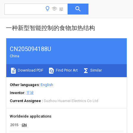
一种新型智能控制的食物加热结构
CN205094188U
China
Download PDF
Find Prior Art
Similar
Other languages
English
Inventor
王波
Current Assignee
Suzhou Huamei Electrics Co Ltd
Worldwide applications
2015
CN