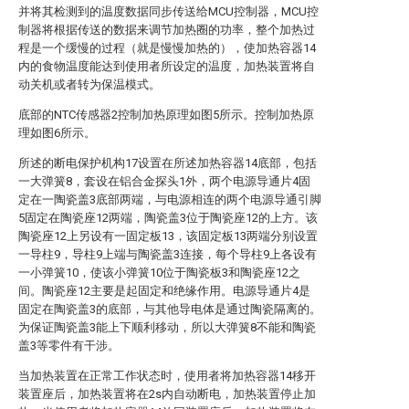
并将其检测到的温度数据同步传送给MCU控制器，MCU控
制器将根据传送的数据来调节加热圈的功率，整个加热过
程是一个缓慢的过程（就是慢慢加热的），使加热容器14
内的食物温度能达到使用者所设定的温度，加热装置将自
动关机或者转为保温模式。
底部的NTC传感器2控制加热原理如图5所示。控制加热原
理如图6所示。
所述的断电保护机构17设置在所述加热容器14底部，包括
一大弹簧8，套设在铝合金探头1外，两个电源导通片4固
定在一陶瓷盖3底部两端，与电源相连的两个电源导通引脚
5固定在陶瓷座12两端，陶瓷盖3位于陶瓷座12的上方。该
陶瓷座12上另设有一固定板13，该固定板13两端分别设置
一导柱9，导柱9上端与陶瓷盖3连接，每个导柱9上各设有
一小弹簧10，使该小弹簧10位于陶瓷板3和陶瓷座12之
间。陶瓷座12主要是起固定和绝缘作用。电源导通片4是
固定在陶瓷盖3的底部，与其他导电体是通过陶瓷隔离的。
为保证陶瓷盖3能上下顺利移动，所以大弹簧8不能和陶瓷
盖3等零件有干涉。
当加热装置在正常工作状态时，使用者将加热容器14移开
装置座后，加热装置将在2s内自动断电，加热装置停止加