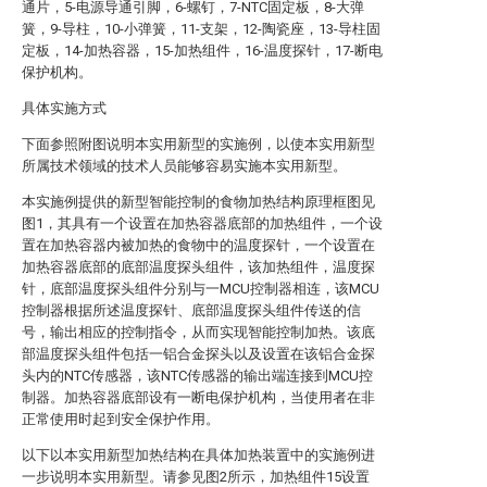
通片，5-电源导通引脚，6-螺钉，7-NTC固定板，8-大弹
簧，9-导柱，10-小弹簧，11-支架，12-陶瓷座，13-导柱固
定板，14-加热容器，15-加热组件，16-温度探针，17-断电
保护机构。
具体实施方式
下面参照附图说明本实用新型的实施例，以使本实用新型
所属技术领域的技术人员能够容易实施本实用新型。
本实施例提供的新型智能控制的食物加热结构原理框图见
图1，其具有一个设置在加热容器底部的加热组件，一个设
置在加热容器内被加热的食物中的温度探针，一个设置在
加热容器底部的底部温度探头组件，该加热组件，温度探
针，底部温度探头组件分别与一MCU控制器相连，该MCU
控制器根据所述温度探针、底部温度探头组件传送的信
号，输出相应的控制指令，从而实现智能控制加热。该底
部温度探头组件包括一铝合金探头以及设置在该铝合金探
头内的NTC传感器，该NTC传感器的输出端连接到MCU控
制器。加热容器底部设有一断电保护机构，当使用者在非
正常使用时起到安全保护作用。
以下以本实用新型加热结构在具体加热装置中的实施例进
一步说明本实用新型。请参见图2所示，加热组件15设置