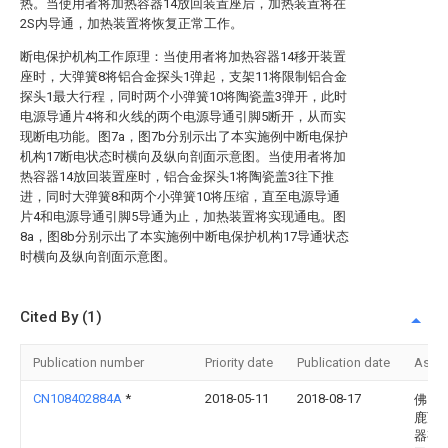
热。当使用者将加热容器14放回装置座后，加热装置将在
2S内导通，加热装置将恢复正常工作。
断电保护机构工作原理：当使用者将加热容器14移开装置
座时，大弹簧8将铝合金探头1弹起，支架11将限制铝合金
探头1最大行程，同时两个小弹簧10将陶瓷盖3弹开，此时
电源导通片4将和火线的两个电源导通引脚5断开，从而实
现断电功能。图7a，图7b分别示出了本实施例中断电保护
机构17断电状态时横向及纵向剖面示意图。当使用者将加
热容器14放回装置座时，铝合金探头1将陶瓷盖3往下推
进，同时大弹簧8和两个小弹簧10将压缩，直至电源导通
片4和电源导通引脚5导通为止，加热装置将实现通电。图
8a，图8b分别示出了本实施例中断电保护机构17导通状态
时横向及纵向剖面示意图。
Cited By (1)
Publication number
Priority date
Publication date
Assi
CN108402884A
*
2018-05-11
2018-08-17
佛山
鹿万
器有