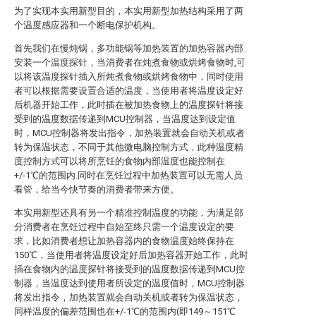
为了实现本实用新型目的，本实用新型加热结构采用了两
个温度感应器和一个断电保护机构。
首先我们在慢炖锅，多功能锅等加热装置的加热容器内部
安装一个温度探针，当消费者在炖煮食物或烘烤食物时,可
以将该温度探针插入所炖煮食物或烘烤食物中，同时使用
者可以根据需要设置合适的温度，当使用者将温度设定好
后机器开始工作，此时插在被加热食物上的温度探针将接
受到的温度数据传递到MCU控制器，当温度达到设定值
时，MCU控制器将发出指令，加热装置就会自动关机或者
转为保温状态，不同于其他微电脑控制方式，此种温度精
度控制方式可以将所烹饪的食物内部温度也能控制在
+/-1℃的范围内.同时在烹饪过程中加热装置可以无需人员
看管，给当今快节奏的消费者带来方便。
本实用新型还具有另一个精准控制温度的功能，为满足部
分消费者在烹饪过程中自始至终只需一个温度设定的要
求，比如消费者想让加热容器内的食物温度始终保持在
150℃，当使用者将温度设定好后加热容器开始工作，此时
插在食物内的温度探针将接受到的温度数据传递到MCU控
制器，当温度达到使用者所设定的温度值时，MCU控制器
将发出指令，加热装置就会自动关机或者转为保温状态，
同样温度的偏差范围也在+/-1℃的范围内(即149～151℃