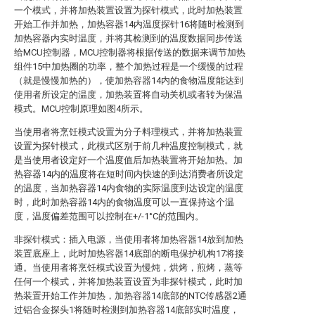
一个模式，并将加热装置设置为探针模式，此时加热装置
开始工作并加热，加热容器14内温度探针16将随时检测到
加热容器内实时温度，并将其检测到的温度数据同步传送
给MCU控制器，MCU控制器将根据传送的数据来调节加热
组件15中加热圈的功率，整个加热过程是一个缓慢的过程
（就是慢慢加热的），使加热容器14内的食物温度能达到
使用者所设定的温度，加热装置将自动关机或者转为保温
模式。MCU控制原理如图4所示。
当使用者将烹饪模式设置为分子料理模式，并将加热装置
设置为探针模式，此模式区别于前几种温度控制模式，就
是当使用者设定好一个温度值后加热装置将开始加热。加
热容器14内的温度将在短时间内快速的到达消费者所设定
的温度，当加热容器14内食物的实际温度到达设定的温度
时，此时加热容器14内的食物温度可以一直保持这个温
度，温度偏差范围可以控制在+/-1°C的范围内。
非探针模式：插入电源，当使用者将加热容器14放到加热
装置底座上，此时加热容器14底部的断电保护机构17将接
通。当使用者将烹饪模式设置为慢炖，烘烤，煎烤，蒸等
任何一个模式，并将加热装置设置为非探针模式，此时加
热装置开始工作并加热，加热容器14底部的NTC传感器2通
过铝合金探头1将随时检测到加热容器14底部实时温度，