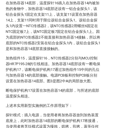
在加热容器14底部，温度探针16插入在加热容器14内被加
热的食物中，加热容器14底部还设有一铝合金探头1，该
铝合金探头1固定在支架11上，该支架11设置在加热容器
14上，支架11同时用于限位该铝合金探头1。该铝合金探
头1内设置一NTC传感器2，该NTC传感器2用螺丝6固定在
NTC固定板7上，该NTC固定板7固定在铝合金探头1上。因
为底部的NTC传感器2不能直接和加热容器14接触，所以将
底部的NTC传感器2安装在铝合金探头1内，该铝合金探头1
是和加热容器14底部直接接触的。
加热组件15，温度探针16，NTC传感器2分别与MCU控制
器HR7P195-28的引线相连。加热容器14底部设有一断电保
护机构17，该断电保护机构17通过加热组件15中间的孔位
与加热容器14的底部接触。电源PCB板和控制PCB板分别
设置在加热容器14底部。图3是图2中A的局部放大图。
断电保护机构17设置在加热容器14的底部，与所述的底部
温度探头相连。
上述本实用新型实施例的工作原理如下：
探针模式：插入电源，当使用者将加热容器放到加热装置
底座上，此时加热容器14底部的断电保护机构17将接通，
当使用者将烹饪模式设置为慢炖，烘烤，煎烤，蒸等任何