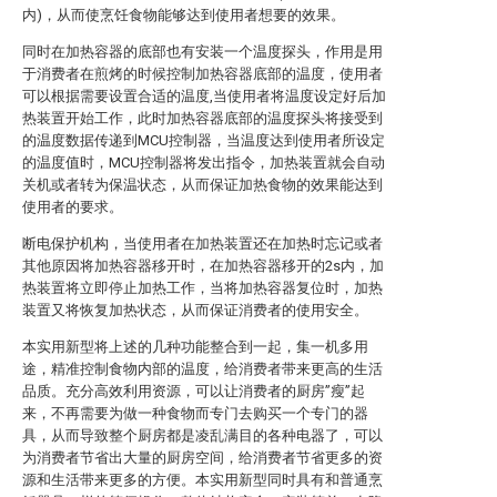
内)，从而使烹饪食物能够达到使用者想要的效果。
同时在加热容器的底部也有安装一个温度探头，作用是用
于消费者在煎烤的时候控制加热容器底部的温度，使用者
可以根据需要设置合适的温度,当使用者将温度设定好后加
热装置开始工作，此时加热容器底部的温度探头将接受到
的温度数据传递到MCU控制器，当温度达到使用者所设定
的温度值时，MCU控制器将发出指令，加热装置就会自动
关机或者转为保温状态，从而保证加热食物的效果能达到
使用者的要求。
断电保护机构，当使用者在加热装置还在加热时忘记或者
其他原因将加热容器移开时，在加热容器移开的2s内，加
热装置将立即停止加热工作，当将加热容器复位时，加热
装置又将恢复加热状态，从而保证消费者的使用安全。
本实用新型将上述的几种功能整合到一起，集一机多用
途，精准控制食物内部的温度，给消费者带来更高的生活
品质。充分高效利用资源，可以让消费者的厨房”瘦”起
来，不再需要为做一种食物而专门去购买一个专门的器
具，从而导致整个厨房都是凌乱满目的各种电器了，可以
为消费者节省出大量的厨房空间，给消费者节省更多的资
源和生活带来更多的方便。本实用新型同时具有和普通烹