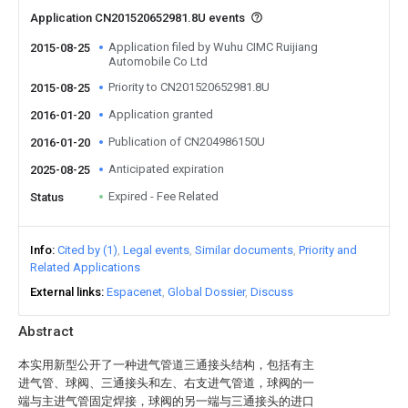
Application CN201520652981.8U events
Application filed by Wuhu CIMC Ruijiang
2015-08-25
Automobile Co Ltd
Priority to CN201520652981.8U
2015-08-25
Application granted
2016-01-20
Publication of CN204986150U
2016-01-20
Anticipated expiration
2025-08-25
Expired - Fee Related
Status
Info
Cited by (1)
Legal events
Similar documents
Priority and
Related Applications
External links
Espacenet
Global Dossier
Discuss
Abstract
本实用新型公开了一种进气管道三通接头结构，包括有主
进气管、球阀、三通接头和左、右支进气管道，球阀的一
端与主进气管固定焊接，球阀的另一端与三通接头的进口