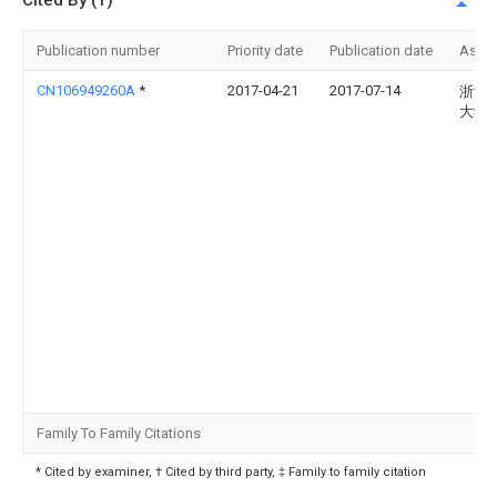
Cited By (1)
Publication number
Priority date
Publication date
Assi
CN106949260A
*
2017-04-21
2017-07-14
浙江
大学
Family To Family Citations
* Cited by examiner, † Cited by third party, ‡ Family to family citation