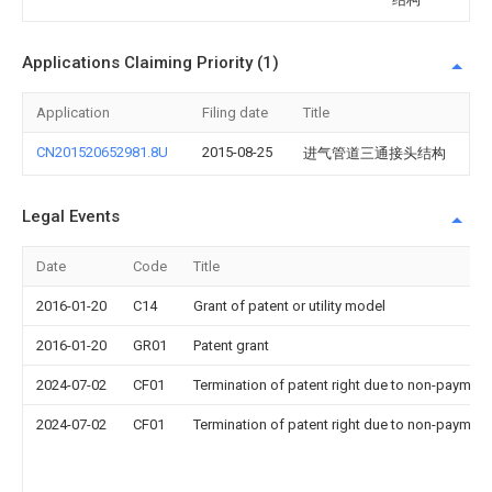
Applications Claiming Priority (1)
Application
Filing date
Title
CN201520652981.8U
2015-08-25
进气管道三通接头结构
Legal Events
Date
Code
Title
2016-01-20
C14
Grant of patent or utility model
2016-01-20
GR01
Patent grant
2024-07-02
CF01
Termination of patent right due to non-payment
2024-07-02
CF01
Termination of patent right due to non-payment