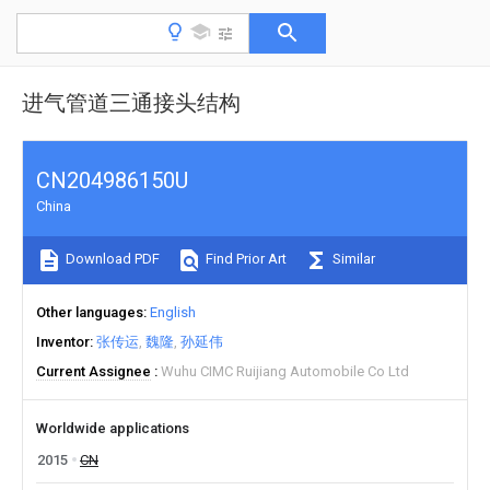
进气管道三通接头结构
CN204986150U
China
Download PDF
Find Prior Art
Similar
Other languages
English
Inventor
张传运
魏隆
孙延伟
Current Assignee
Wuhu CIMC Ruijiang Automobile Co Ltd
Worldwide applications
2015
CN