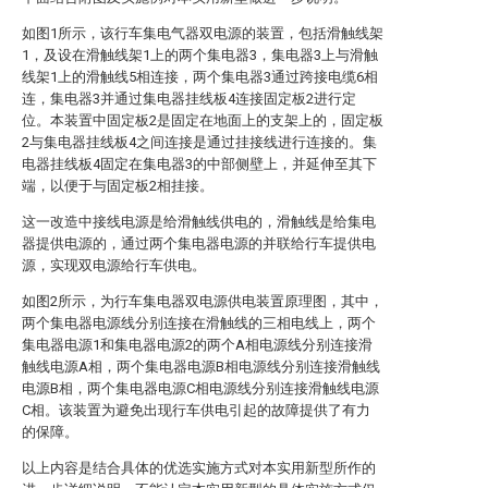
如图1所示，该行车集电气器双电源的装置，包括滑触线架
1，及设在滑触线架1上的两个集电器3，集电器3上与滑触
线架1上的滑触线5相连接，两个集电器3通过跨接电缆6相
连，集电器3并通过集电器挂线板4连接固定板2进行定
位。本装置中固定板2是固定在地面上的支架上的，固定板
2与集电器挂线板4之间连接是通过挂接线进行连接的。集
电器挂线板4固定在集电器3的中部侧壁上，并延伸至其下
端，以便于与固定板2相挂接。
这一改造中接线电源是给滑触线供电的，滑触线是给集电
器提供电源的，通过两个集电器电源的并联给行车提供电
源，实现双电源给行车供电。
如图2所示，为行车集电器双电源供电装置原理图，其中，
两个集电器电源线分别连接在滑触线的三相电线上，两个
集电器电源1和集电器电源2的两个A相电源线分别连接滑
触线电源A相，两个集电器电源B相电源线分别连接滑触线
电源B相，两个集电器电源C相电源线分别连接滑触线电源
C相。该装置为避免出现行车供电引起的故障提供了有力
的保障。
以上内容是结合具体的优选实施方式对本实用新型所作的