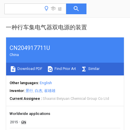
一种行车集电气器双电源的装置
CN204917711U
China
Download PDF
Find Prior Art
Similar
Other languages
English
Inventor
景行
白杰
崔雄雄
Current Assignee
Shaanxi Beiyuan Chemical Group Co Ltd
Worldwide applications
2015
CN