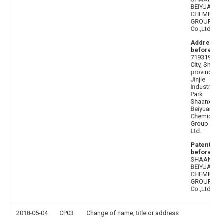
BEIYUAN
CHEMICA
GROUP
Co.,Ltd.
Address
before
:
719319 Yul
City, Shaa
province
Jinjie
Industrial
Park
Shaanxi
Beiyuan
Chemical
Group Co.
Ltd.
Patentee
before
:
SHAANXI
BEIYUAN
CHEMICA
GROUP
Co.,Ltd.
2018-05-04
CP03
Change of name, title or address