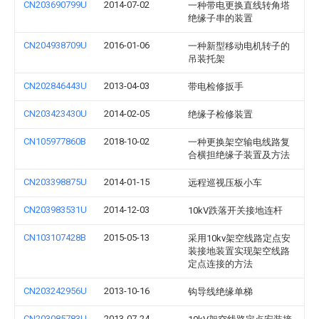
CN203690799U
2014-07-02
一种带电更换直线转角塔
绝缘子串的装置
CN204938709U
2016-01-06
一种新型移动电机转子的
吊装托架
CN202846443U
2013-04-03
带电检修扳手
CN203423430U
2014-02-05
绝缘子检修装置
CN105977860B
2018-10-02
一种更换架空输电线路复
合横担绝缘子装置及方法
CN203398875U
2014-01-15
远程巡视压板小车
CN203983531U
2014-12-03
10kV跌落开关接地连杆
CN103107428B
2015-05-13
采用10kv架空线路定点安
装接地装置实现架空线路
定点连接的方法
CN203242956U
2013-10-16
钩导线绝缘单梯
CN203085783U
2013-07-24