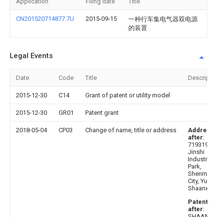
Application
Filing date
Title
CN201520714877.7U
2015-09-15
一种行车集电气器双电源
的装置
Legal Events
Date
Code
Title
Descripti
2015-12-30
C14
Grant of patent or utility model
2015-12-30
GR01
Patent grant
2018-05-04
CP03
Change of name, title or address
Address
after
:
719319
Jinshi
Industrial
Park,
Shenmu
City, Yulin,
Shaanxi
Patentee
after
:
SHAANXI