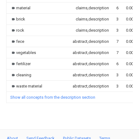
material
claims,description
6
0.000
brick
claims,description
3
0.000
rock
claims,description
3
0.000
fece
abstract,description
7
0.000
vegetables
abstract,description
7
0.000
fertilizer
abstract,description
6
0.000
cleaning
abstract,description
3
0.000
waste material
abstract,description
3
0.000
Show all concepts from the description section
About
Send Feedback
Public Datasets
Terms