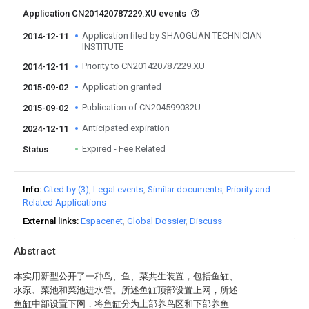
Application CN201420787229.XU events
Application filed by SHAOGUAN TECHNICIAN
2014-12-11
INSTITUTE
Priority to CN201420787229.XU
2014-12-11
Application granted
2015-09-02
Publication of CN204599032U
2015-09-02
Anticipated expiration
2024-12-11
Expired - Fee Related
Status
Info
Cited by (3)
Legal events
Similar documents
Priority and
Related Applications
External links
Espacenet
Global Dossier
Discuss
Abstract
本实用新型公开了一种鸟、鱼、菜共生装置，包括鱼缸、
水泵、菜池和菜池进水管。所述鱼缸顶部设置上网，所述
鱼缸中部设置下网，将鱼缸分为上部养鸟区和下部养鱼