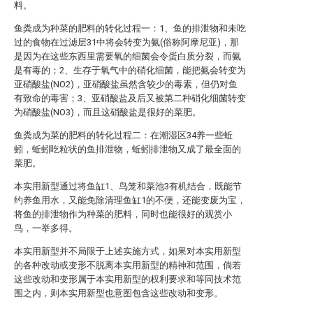
料。
鱼粪成为种菜的肥料的转化过程一：1、鱼的排泄物和未吃
过的食物在过滤层31中将会转变为氨(俗称阿摩尼亚)，那
是因为在这些东西里需要氧的细菌会令蛋白质分裂，而氨
是有毒的；2、生存于氧气中的硝化细菌，能把氨会转变为
亚硝酸盐(NO2)，亚硝酸盐虽然含较少的毒素，但仍对鱼
有致命的毒害；3、亚硝酸盐及后又被第二种硝化细菌转变
为硝酸盐(NO3)，而且这硝酸盐是很好的菜肥。
鱼粪成为菜的肥料的转化过程二：在潮湿区34养一些蚯
蚓，蚯蚓吃粒状的鱼排泄物，蚯蚓排泄物又成了最全面的
菜肥。
本实用新型通过将鱼缸1、鸟笼和菜池3有机结合，既能节
约养鱼用水，又能免除清理鱼缸1的不便，还能变废为宝，
将鱼的排泄物作为种菜的肥料，同时也能很好的观赏小
鸟，一举多得。
本实用新型并不局限于上述实施方式，如果对本实用新型
的各种改动或变形不脱离本实用新型的精神和范围，倘若
这些改动和变形属于本实用新型的权利要求和等同技术范
围之内，则本实用新型也意图包含这些改动和变形。