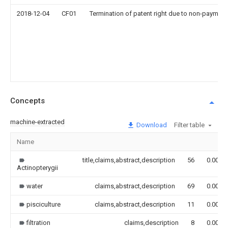
2018-12-04
CF01
Termination of patent right due to non-payment
Concepts
machine-extracted
Download
Filter table
Name
title,claims,abstract,description
56
0.000
Actinopterygii
water
claims,abstract,description
69
0.000
pisciculture
claims,abstract,description
11
0.000
filtration
claims,description
8
0.000