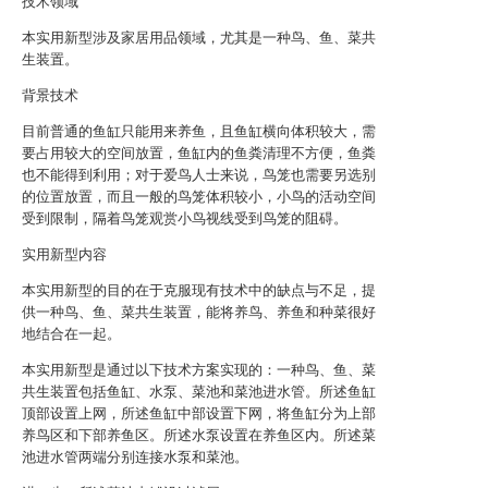
技术领域
本实用新型涉及家居用品领域，尤其是一种鸟、鱼、菜共
生装置。
背景技术
目前普通的鱼缸只能用来养鱼，且鱼缸横向体积较大，需
要占用较大的空间放置，鱼缸内的鱼粪清理不方便，鱼粪
也不能得到利用；对于爱鸟人士来说，鸟笼也需要另选别
的位置放置，而且一般的鸟笼体积较小，小鸟的活动空间
受到限制，隔着鸟笼观赏小鸟视线受到鸟笼的阻碍。
实用新型内容
本实用新型的目的在于克服现有技术中的缺点与不足，提
供一种鸟、鱼、菜共生装置，能将养鸟、养鱼和种菜很好
地结合在一起。
本实用新型是通过以下技术方案实现的：一种鸟、鱼、菜
共生装置包括鱼缸、水泵、菜池和菜池进水管。所述鱼缸
顶部设置上网，所述鱼缸中部设置下网，将鱼缸分为上部
养鸟区和下部养鱼区。所述水泵设置在养鱼区内。所述菜
池进水管两端分别连接水泵和菜池。