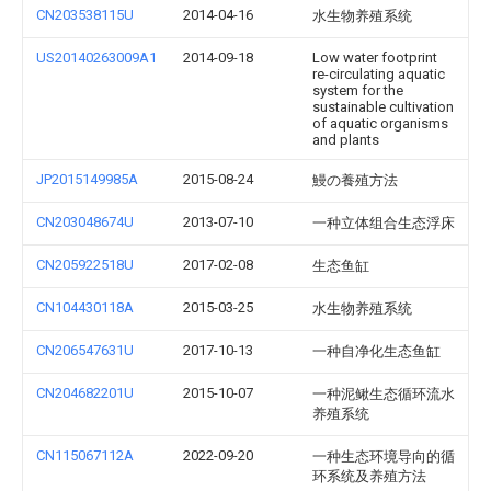
CN203538115U
2014-04-16
水生物养殖系统
US20140263009A1
2014-09-18
Low water footprint
re-circulating aquatic
system for the
sustainable cultivation
of aquatic organisms
and plants
JP2015149985A
2015-08-24
鰻の養殖方法
CN203048674U
2013-07-10
一种立体组合生态浮床
CN205922518U
2017-02-08
生态鱼缸
CN104430118A
2015-03-25
水生物养殖系统
CN206547631U
2017-10-13
一种自净化生态鱼缸
CN204682201U
2015-10-07
一种泥鳅生态循环流水
养殖系统
CN115067112A
2022-09-20
一种生态环境导向的循
环系统及养殖方法