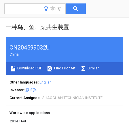
一种鸟、鱼、菜共生装置
CN204599032U
China
Download PDF
Find Prior Art
Similar
Other languages
English
Inventor
廖卓兴
Current Assignee
SHAOGUAN TECHNICIAN INSTITUTE
Worldwide applications
2014
CN