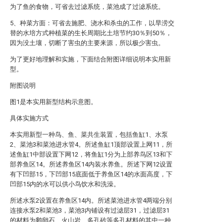
为了鱼的食物，可省去过滤系统，菜池成了过滤系统。
5、种菜方面：可省去施肥、浇水和杀虫的工作，以旱涝交
替的水培方式种植菜的生长周期比土培节约30％到50％，
因为没土壤，切断了害虫的主要来源，所以极少害虫。
为了更好地理解和实施，下面结合附图详细说明本实用新
型。
附图说明
图1是本实用新型结构示意图。
具体实施方式
本实用新型一种鸟、鱼、菜共生装置，包括鱼缸1、水泵
2、菜池3和菜池进水管4。所述鱼缸1顶部设置上网11，所
述鱼缸1中部设置下网12，将鱼缸1分为上部养鸟区13和下
部养鱼区14。所述养鱼区14内装水养鱼。所述下网12设置
有下凹部15，下凹部15底面低于养鱼区14的水面高度，下
凹部15内的水可以供小鸟饮水和洗澡。
所述水泵2设置在养鱼区14内。所述菜池进水管4两端分别
连接水泵2和菜池3，菜池3内铺设有过滤层31，过滤层31
的材料为鹅卵石、火山岩、多孔砖等多孔材料的其中一种