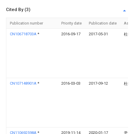
Cited By (3)
Publication number
Priority date
Publication date
Assi
CN106718703A
*
2016-09-17
2017-05-31
杜晓
CN107148901A
*
2016-03-03
2017-09-12
杜晓
CN110692598A
*
2019-11-14
2020-01-17
尹华