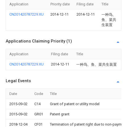
Application
Priority date
Filing date
Title
CN201420787229.XU
2014-12-11
2014-12-11
一种鸟、
鱼、菜共
生装置
Applications Claiming Priority (1)
Application
Filing date
Title
CN201420787229.XU
2014-12-11
一种鸟、鱼、菜共生装置
Legal Events
Date
Code
Title
2015-09-02
C14
Grant of patent or utility model
2015-09-02
GR01
Patent grant
2018-12-04
CF01
Termination of patent right due to non-payment