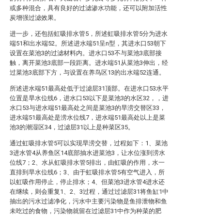
或多种混合，具有良好的过滤渗水功能，还可以附加活性
炭增强过滤效果。
进一步，还包括虹吸排水管5，所述虹吸排水管5分为进水
端51和出水端52。所述进水端51呈n型，其进水口53朝下
设置在菜池3的过滤材料内。进水口53不与菜池3底部接
触，离开菜池3底部一段距离。进水端51从菜池3伸出，经
过菜池3底部下方，与设置在养鸟区13的出水端52连通。
所述进水端51最高处低于过滤层31顶部。在进水口53水平
位置是旱水位线6，进水口53以下是菜池3的水区32，，进
水口53与进水端51最高处之间是菜池3的旱涝交替区33，
进水端51最高处是涝水位线7，进水端51最高处以上是菜
池3的潮湿区34，过滤层31以上是种菜区35。
通过虹吸排水管5可以实现旱涝交替，过程如下：1、菜池
3进水管4从养鱼区14底部抽水进菜池3，让水位涨到涝水
位线7；2、水从虹吸排水管5排出，由虹吸的作用，水一
直排到旱水位线6；3、由于虹吸排水管5有空气进入，所
以虹吸作用停止，停止排水；4、但菜池3进水管4进水还
在继续，则会重复1、2、3过程，通过过滤层31将鱼缸1中
抽出的污水过滤净化，污水中主要污染物是鱼排泄物和鱼
未吃过的食物，污染物就留在过滤层31中作为种菜的肥