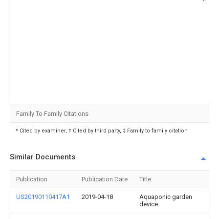
Family To Family Citations
* Cited by examiner, † Cited by third party, ‡ Family to family citation
Similar Documents
Publication
Publication Date
Title
US20190110417A1
2019-04-18
Aquaponic garden
device