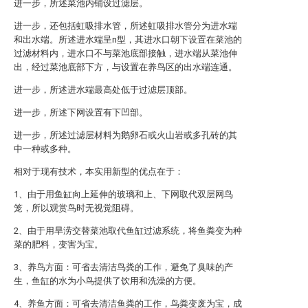
进一步，所述菜池内铺设过滤层。
进一步，还包括虹吸排水管，所述虹吸排水管分为进水端
和出水端。所述进水端呈n型，其进水口朝下设置在菜池的
过滤材料内，进水口不与菜池底部接触，进水端从菜池伸
出，经过菜池底部下方，与设置在养鸟区的出水端连通。
进一步，所述进水端最高处低于过滤层顶部。
进一步，所述下网设置有下凹部。
进一步，所述过滤层材料为鹅卵石或火山岩或多孔砖的其
中一种或多种。
相对于现有技术，本实用新型的优点在于：
1、由于用鱼缸向上延伸的玻璃和上、下网取代双层网鸟
笼，所以观赏鸟时无视觉阻碍。
2、由于用旱涝交替菜池取代鱼缸过滤系统，将鱼粪变为种
菜的肥料，变害为宝。
3、养鸟方面：可省去清洁鸟粪的工作，避免了臭味的产
生，鱼缸的水为小鸟提供了饮用和洗澡的方便。
4、养鱼方面：可省去清洁鱼粪的工作，鸟粪变废为宝，成