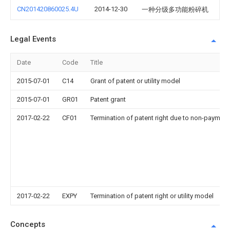
CN201420860025.4U
2014-12-30
一种分级多功能粉碎机
Legal Events
Date
Code
Title
2015-07-01
C14
Grant of patent or utility model
2015-07-01
GR01
Patent grant
2017-02-22
CF01
Termination of patent right due to non-payment
2017-02-22
EXPY
Termination of patent right or utility model
Concepts