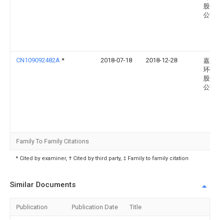
股份
公司
CN109092482A
*
2018-07-18
2018-12-28
嘉兴
环保
股份
公司
Family To Family Citations
* Cited by examiner, † Cited by third party, ‡ Family to family citation
Similar Documents
Publication
Publication Date
Title