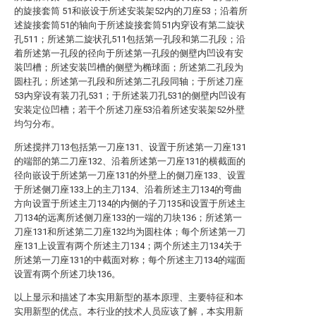
的旋接套筒 51和嵌设于所述安装架52内的刀座53；沿着所
述旋接套筒51的轴向于所述旋接套筒51内穿设有第二旋状
孔511；所述第二旋状孔511包括第一孔段和第二孔段；沿
着所述第一孔段的径向于所述第一孔段的侧壁内凹设有安
装凹槽；所述安装凹槽的侧壁为椭球面；所述第二孔段为
圆柱孔；所述第一孔段和所述第二孔段同轴；于所述刀座
53内穿设有装刀孔531；于所述装刀孔531的侧壁内凹设有
安装定位凹槽；若干个所述刀座53沿着所述安装架52外壁
均匀分布。
所述搅拌刀13包括第一刀座131、设置于所述第一刀座131
的端部的第二刀座132、沿着所述第一刀座131的横截面的
径向嵌设于所述第一刀座131的外壁上的侧刀座133、设置
于所述侧刀座133上的主刀134、沿着所述主刀134的弯曲
方向设置于所述主刀134的内侧的子刀135和设置于所述主
刀134的远离所述侧刀座133的一端的刀块136；所述第一
刀座131和所述第二刀座132均为圆柱体；每个所述第一刀
座131上设置有两个所述主刀134；两个所述主刀134关于
所述第一刀座131的中截面对称；每个所述主刀134的端面
设置有两个所述刀块136。
以上显示和描述了本实用新型的基本原理、主要特征和本
实用新型的优点。本行业的技术人员应该了解，本实用新