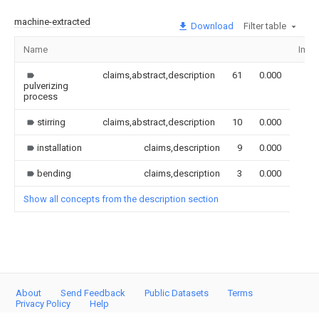
machine-extracted
Download
Filter table
Name
Imag
claims,abstract,description
61
0.000
pulverizing
process
stirring
claims,abstract,description
10
0.000
installation
claims,description
9
0.000
bending
claims,description
3
0.000
Show all concepts from the description section
About
Send Feedback
Public Datasets
Terms
Privacy Policy
Help