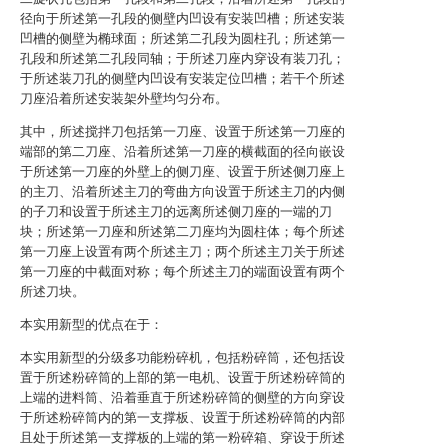
径向于所述第一孔段的侧壁内凹设有安装凹槽；所述安装
凹槽的侧壁为椭球面；所述第二孔段为圆柱孔；所述第一
孔段和所述第二孔段同轴；于所述刀座内穿设有装刀孔；
于所述装刀孔的侧壁内凹设有安装定位凹槽；若干个所述
刀座沿着所述安装架外壁均匀分布。
其中，所述搅拌刀包括第一刀座、设置于所述第一刀座的
端部的第二刀座、沿着所述第一刀座的横截面的径向嵌设
于所述第一刀座的外壁上的侧刀座、设置于所述侧刀座上
的主刀、沿着所述主刀的弯曲方向设置于所述主刀的内侧
的子刀和设置于所述主刀的远离所述侧刀座的一端的刀
块；所述第一刀座和所述第二刀座均为圆柱体；每个所述
第一刀座上设置有两个所述主刀；两个所述主刀关于所述
第一刀座的中截面对称；每个所述主刀的端面设置有两个
所述刀块。
本实用新型的优点在于：
本实用新型的分级多功能粉碎机，包括粉碎筒，还包括设
置于所述粉碎筒的上部的第一电机、设置于所述粉碎筒的
上端的进料筒、沿着垂直于所述粉碎筒的侧壁的方向穿设
于所述粉碎筒内的第一支撑板、设置于所述粉碎筒的内部
且处于所述第一支撑板的上端的第一粉碎箱、穿设于所述