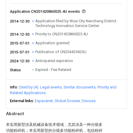
Application CN201420860025.4U events
Application filed by Wuxi City Nanchang District
2014-12-30
Technology Innovation Service Center
Priority to CN201420860025.4U
2014-12-30
Application granted
2015-07-01
Publication of CN204429420U
2015-07-01
Anticipated expiration
2024-12-30
Expired - Fee Related
Status
Info
Cited by (4)
Legal events
Similar documents
Priority and
Related Applications
External links
Espacenet
Global Dossier
Discuss
Abstract
本实用新型涉及机械设备技术领域，尤其涉及一种分级多
功能粉碎机；本实用新型的分级多功能粉碎机，包括粉碎