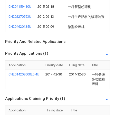
CN204159410U
2015-02-18
一种新型粉碎机
CN202270553U
2012-06-13
一种生产肥料的破碎装置
CN204620135U
2015-09-09
微型粉碎机
Priority And Related Applications
Priority Applications (1)
Application
Priority date
Filing date
Title
CN201420860025.4U
2014-12-30
2014-12-30
一种分级
多功能粉
碎机
Applications Claiming Priority (1)
Application
Filing date
Title