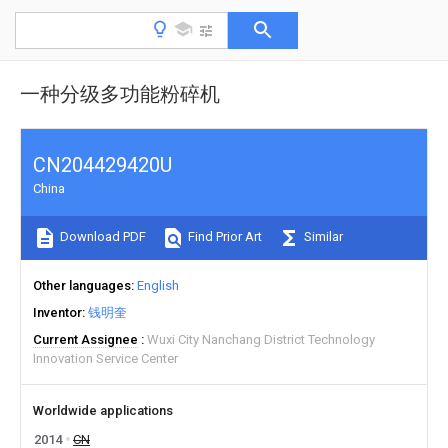
一种分级多功能粉碎机
CN204429420U
China
Download PDF
Find Prior Art
Similar
Other languages
English
Inventor
钱明奎
Current Assignee
Wuxi City Nanchang District Technology
Innovation Service Center
Worldwide applications
2014
CN